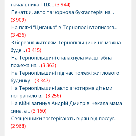
начальника ТЦК…
(3 944)
Печатки, авто та чорнова бухгалтерія: на…
(3 909)
На пляжі “Циганка” в Тернополі втопилася…
(3 436)
З березня жителям Тернопільщини не можна
буде…
(3 415)
На Тернопільщині спалахнула масштабна
пожежа на…
(3 363)
На Тернопільщині під час пожежі житлового
будинку…
(3 347)
На Тернопільщині авто з чотирма дітьми
потрапило в…
(3 256)
На війні загинув Андрій Дмитрів: чекала мама
сина, а…
(3 160)
Священники застерігають вірян від послуг…
(2 968)