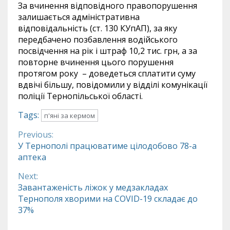
За вчинення відповідного правопорушення
залишається адміністративна
відповідальність (ст. 130 КУпАП), за яку
передбачено позбавлення водійського
посвідчення на рік і штраф 10,2 тис. грн, а за
повторне вчинення цього порушення
протягом року – доведеться сплатити суму
вдвічі більшу, повідомили у відділі комунікації
поліції Тернопільської області.
Tags:
п'яні за кермом
Previous:
Continue
У Тернополі працюватиме цілодобово 78-а
аптека
Reading
Next:
Завантаженість ліжок у медзакладах
Тернополя хворими на COVID-19 складає до
37%