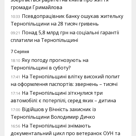
громади Гримайлова
Псевдопрацівник банку ошукав жительку
10:33
Тернопільщини на 28 тисяч гривень
Понад 5,8 млрд грн на соціальні гарантії
09:21
сплатили на Тернопільщині
7 Серпня
Яку погоду прогнозують на
18:10
Тернопільщині в суботу?
На Тернопільщині влітку високий попит
17:41
на оформлення паспортів: звернень – тисячі
На Тернопільщині зіткнулися три
17:14
автомобілі: є потерпілі, серед яких – дитина
Відійшов у Вічність захисник із
17:00
Тернопільщини Володимир Дичко
На Тернопільщині знімають
16:56
документальний цикл про ветеранок ОУН та