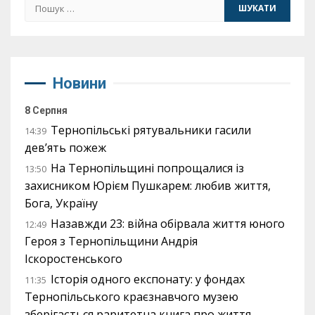
Пошук:
Новини
8 Серпня
Тернопільські рятувальники гасили
14:39
дев’ять пожеж
На Тернопільщині попрощалися із
13:50
захисником Юрієм Пушкарем: любив життя,
Бога, Україну
Назавжди 23: війна обірвала життя юного
12:49
Героя з Тернопільщини Андрія
Іскоростенського
Історія одного експонату: у фондах
11:35
Тернопільського краєзнавчого музею
зберігається раритетна книга про життя