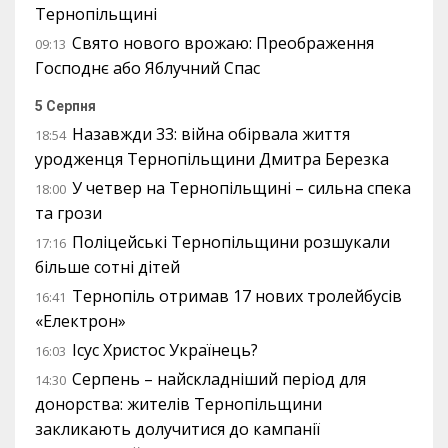
Тернопільщині
Свято нового врожаю: Преображення
09:13
Господнє або Яблучний Спас
5 Серпня
Назавжди 33: війна обірвала життя
18:54
уродженця Тернопільщини Дмитра Березка
У четвер на Тернопільщині – сильна спека
18:00
та грози
Поліцейські Тернопільщини розшукали
17:16
більше сотні дітей
Тернопіль отримав 17 нових тролейбусів
16:41
«Електрон»
Ісус Христос Українець?
16:03
Серпень – найскладніший період для
14:30
донорства: жителів Тернопільщини
закликають долучитися до кампанії