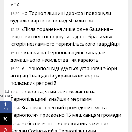
УПА
На Тернопільщині державі повернули
16:20
будівлю вартістю понад 50 млн грн
«Після поранення лише одне бажання –
15:43
відновитися і повернутись до побратимів»:
історія незламного тернопільського гвардійця
Скільки на Тернопільщині випадків
15:11
домашнього насильства і як карають
У Тернополі відбудуться установчі збори
15:09
асоціації нащадків українських жертв
польських репресій
Чоловіка, який зник безвісти на
13
13:30
SHARES
Тернопільщині, знайшли мертвим
Звання «Почесний громадянин міста
13:04
13
Тернополя» присвоєно 15 мешканцям громади
Небесне воїнство поповнив захисник
12:04
Богдан Сосінський з Тернопільщини