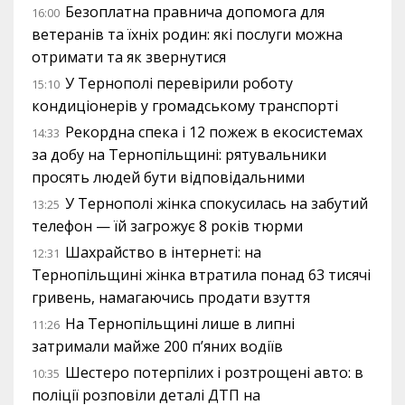
Безоплатна правнича допомога для
16:00
ветеранів та їхніх родин: які послуги можна
отримати та як звернутися
У Тернополі перевірили роботу
15:10
кондиціонерів у громадському транспорті
Рекордна спека і 12 пожеж в екосистемах
14:33
за добу на Тернопільщині: рятувальники
просять людей бути відповідальними
У Тернополі жінка спокусилась на забутий
13:25
телефон — їй загрожує 8 років тюрми
Шахрайство в інтернеті: на
12:31
Тернопільщині жінка втратила понад 63 тисячі
гривень, намагаючись продати взуття
На Тернопільщині лише в липні
11:26
затримали майже 200 п’яних водіїв
Шестеро потерпілих і розтрощені авто: в
10:35
поліції розповіли деталі ДТП на