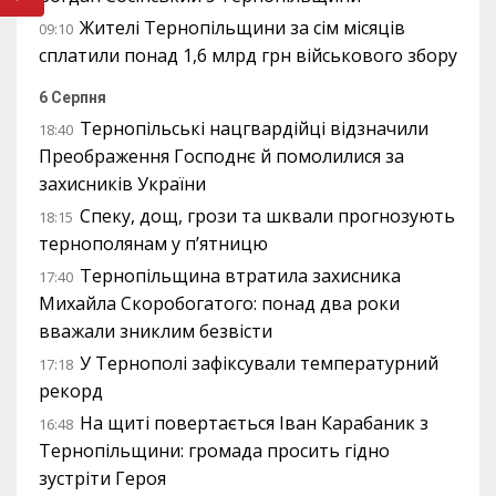
Жителі Тернопільщини за сім місяців
09:10
сплатили понад 1,6 млрд грн військового збору
6 Серпня
Тернопільські нацгвардійці відзначили
18:40
Преображення Господнє й помолилися за
захисників України
Спеку, дощ, грози та шквали прогнозують
18:15
тернополянам у п’ятницю
Тернопільщина втратила захисника
17:40
Михайла Скоробогатого: понад два роки
вважали зниклим безвісти
У Тернополі зафіксували температурний
17:18
рекорд
На щиті повертається Іван Карабаник з
16:48
Тернопільщини: громада просить гідно
зустріти Героя