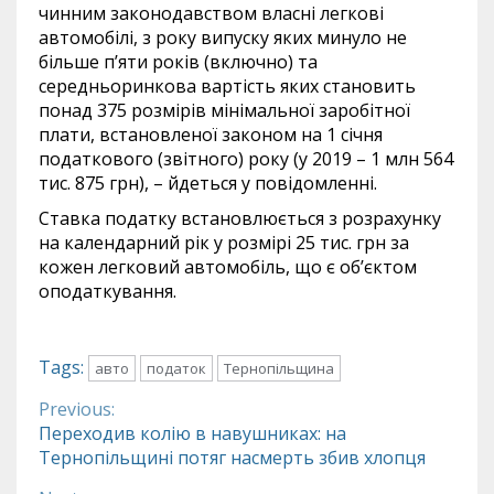
чинним законодавством власні легкові
автомобілі, з року випуску яких минуло не
більше п’яти років (включно) та
середньоринкова вартість яких становить
понад 375 розмірів мінімальної заробітної
плати, встановленої законом на 1 січня
податкового (звітного) року (у 2019 – 1 млн 564
тис. 875 грн), – йдеться у повідомленні.
Ставка податку встановлюється з розрахунку
на календарний рік у розмірі 25 тис. грн за
кожен легковий автомобіль, що є об’єктом
оподаткування.
Tags:
авто
податок
Тернопільщина
Previous:
Continue
Переходив колію в навушниках: на
Тернопільщині потяг насмерть збив хлопця
Reading