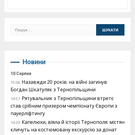
Пошук:
Новини
10 Серпня
Назавжди 20 років: на війні загинув
15:06
Богдан Шкатуляк з Тернопільщини
Рятувальник з Тернопільщини втретє
14:57
став срібним призером чемпіонату Європи з
пауерліфтингу
Капелюхи, віяла й історії Тернополя: містян
14:29
кличуть на костюмовану екскурсію за донат