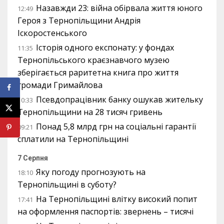
Назавжди 23: війна обірвала життя юного
12:49
Героя з Тернопільщини Андрія
Іскоростенського
Історія одного експонату: у фондах
11:35
Тернопільського краєзнавчого музею
зберігається раритетна книга про життя
громади Гримайлова
Псевдопрацівник банку ошукав жительку
10:33
Тернопільщини на 28 тисяч гривень
Понад 5,8 млрд грн на соціальні гарантії
09:21
сплатили на Тернопільщині
7 Серпня
Яку погоду прогнозують на
18:10
Тернопільщині в суботу?
На Тернопільщині влітку високий попит
17:41
на оформлення паспортів: звернень – тисячі