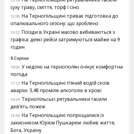
13:54
суху траву, сміття, торф і сіно
На Тернопільщині триває підготовка до
12:00
опалювального сезону: що зроблено
Поїзди в Україні масово вибиваються з
10:22
графіка: деякі рейси затримуються майже на 9
годин
8 Серпня
У неділю на тернополян очікує комфортна
18:00
погода
На Тернопільщині п’яний водій скоїв
17:12
аварію: 3,48 проміле алкоголю в крові
Тернопільські рятувальники гасили
14:39
дев’ять пожеж
На Тернопільщині попрощалися із
13:50
захисником Юрієм Пушкарем: любив життя,
Бога, Україну