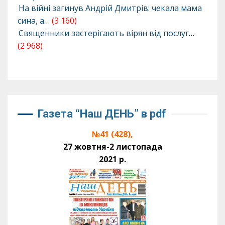
На війні загинув Андрій Дмитрів: чекала мама
сина, а…
(3 160)
Священники застерігають вірян від послуг…
(2 968)
Газета “Наш ДЕНЬ” в pdf
№41 (428),
27 жовтня-2 листопада
2021 р.