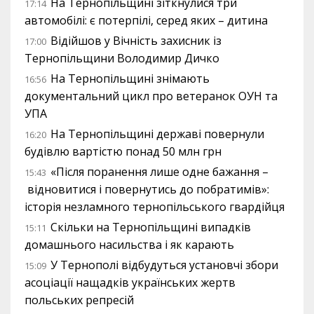
На Тернопільщині зіткнулися три
17:14
автомобілі: є потерпілі, серед яких – дитина
Відійшов у Вічність захисник із
17:00
Тернопільщини Володимир Дичко
На Тернопільщині знімають
16:56
документальний цикл про ветеранок ОУН та
УПА
На Тернопільщині державі повернули
16:20
будівлю вартістю понад 50 млн грн
«Після поранення лише одне бажання –
15:43
відновитися і повернутись до побратимів»:
історія незламного тернопільського гвардійця
Скільки на Тернопільщині випадків
15:11
домашнього насильства і як карають
У Тернополі відбудуться установчі збори
15:09
асоціації нащадків українських жертв
польських репресій