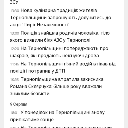
ЗСУ
Нова кулінарна традиція: жителів
13:30
Тернопільщини запрошують долучитись до
акції “Пиріг Незалежності”
Поліція знайшла родичів чоловіка, тіло
13:00
якого виявили біля АЗС у Тернополі
На Тернопільщині попереджають про
12:20
шахраїв, які продають неіснуючі дрова
На Тернопільщині п’яний водій втікав від
11:46
поліції і потрапив у ДТП
Тернопільщина втратила захисника
10:53
Романа Склярчука: більше року вважали
зниклим безвісти
9 Серпня
У понеділок на Тернопільщині знову
18:01
припікатиме сонце
На Тернопільщині рятувальники гасили