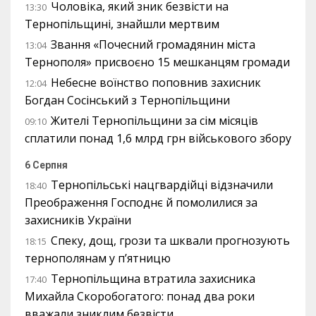
Чоловіка, який зник безвісти на
13:30
Тернопільщині, знайшли мертвим
Звання «Почесний громадянин міста
13:04
Тернополя» присвоєно 15 мешканцям громади
Небесне воїнство поповнив захисник
12:04
Богдан Сосінський з Тернопільщини
Жителі Тернопільщини за сім місяців
09:10
сплатили понад 1,6 млрд грн військового збору
6 Серпня
Тернопільські нацгвардійці відзначили
18:40
Преображення Господнє й помолилися за
захисників України
Спеку, дощ, грози та шквали прогнозують
18:15
тернополянам у п’ятницю
Тернопільщина втратила захисника
17:40
Михайла Скоробогатого: понад два роки
вважали зниклим безвісти