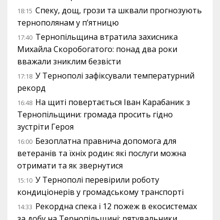
Спеку, дощ, грози та шквали прогнозують
18:15
тернополянам у п’ятницю
Тернопільщина втратила захисника
17:40
Михайла Скоробогатого: понад два роки
вважали зниклим безвісти
У Тернополі зафіксували температурний
17:18
рекорд
На щиті повертається Іван Карабаник з
16:48
Тернопільщини: громада просить гідно
зустріти Героя
Безоплатна правнича допомога для
16:00
ветеранів та їхніх родин: які послуги можна
отримати та як звернутися
У Тернополі перевірили роботу
15:10
кондиціонерів у громадському транспорті
Рекордна спека і 12 пожеж в екосистемах
14:33
за добу на Тернопільщині: рятувальники