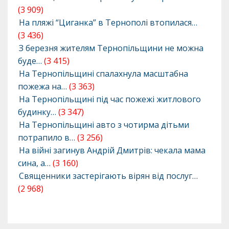
(3 909)
На пляжі “Циганка” в Тернополі втопилася…
(3 436)
З березня жителям Тернопільщини не можна
буде…
(3 415)
На Тернопільщині спалахнула масштабна
пожежа на…
(3 363)
На Тернопільщині під час пожежі житлового
будинку…
(3 347)
На Тернопільщині авто з чотирма дітьми
потрапило в…
(3 256)
На війні загинув Андрій Дмитрів: чекала мама
сина, а…
(3 160)
Священники застерігають вірян від послуг…
(2 968)