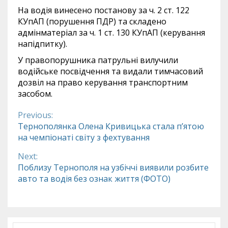
На водія винесено постанову за ч. 2 ст. 122
КУпАП (порушення ПДР) та складено
адмінматеріал за ч. 1 ст. 130 КУпАП (керування
напідпитку).
У правопорушника патрульні вилучили
водійське посвідчення та видали тимчасовий
дозвіл на право керування транспортним
засобом.
Previous:
Continue
Тернополянка Олена Кривицька стала п’ятою
на чемпіонаті світу з фехтування
Reading
Next:
Поблизу Тернополя на узбіччі виявили розбите
авто та водія без ознак життя (ФОТО)