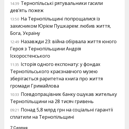
Тернопільські рятувальники гасили
14:39
дев’ять пожеж
На Тернопільщині попрощалися із
13:50
захисником Юрієм Пушкарем: любив життя,
Бога, Україну
Назавжди 23: війна обірвала життя юного
12:49
Героя з Тернопільщини Андрія
Іскоростенського
Історія одного експонату: у фондах
11:35
Тернопільського краєзнавчого музею
зберігається раритетна книга про життя
громади Гримайлова
Псевдопрацівник банку ошукав жительку
10:33
Тернопільщини на 28 тисяч гривень
Понад 5,8 млрд грн на соціальні гарантії
09:21
сплатили на Тернопільщині
7 Серпня