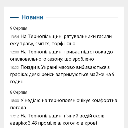
Новини
9 Серпня
На Тернопільщині рятувальники гасили
13:54
суху траву, сміття, торф і сіно
На Тернопільщині триває підготовка до
12:00
опалювального сезону: що зроблено
Поїзди в Україні масово вибиваються з
10:22
графіка: деякі рейси затримуються майже на 9
годин
8 Серпня
У неділю на тернополян очікує комфортна
18:00
погода
На Тернопільщині п’яний водій скоїв
17:12
аварію: 3,48 проміле алкоголю в крові