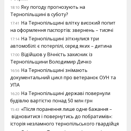
Яку погоду прогнозують на
18:10
Тернопільщині в суботу?
На Тернопільщині влітку високий попит
17:41
на оформлення паспортів: звернень – тисячі
На Тернопільщині зіткнулися три
17:14
автомобілі: є потерпілі, серед яких – дитина
Відійшов у Вічність захисник із
17:00
Тернопільщини Володимир Дичко
На Тернопільщині знімають
16:56
документальний цикл про ветеранок ОУН та
УПА
На Тернопільщині державі повернули
16:20
будівлю вартістю понад 50 млн грн
«Після поранення лише одне бажання –
15:43
відновитися і повернутись до побратимів»:
історія незламного тернопільського гвардійця