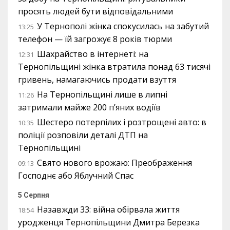
просять людей бути відповідальними
У Тернополі жінка спокусилась на забутий
13:25
телефон — їй загрожує 8 років тюрми
Шахрайство в інтернеті: на
12:31
Тернопільщині жінка втратила понад 63 тисячі
гривень, намагаючись продати взуття
На Тернопільщині лише в липні
11:26
затримали майже 200 п’яних водіїв
Шестеро потерпілих і розтрощені авто: в
10:35
поліції розповіли деталі ДТП на
Тернопільщині
Свято нового врожаю: Преображення
09:13
Господнє або Яблучний Спас
5 Серпня
Назавжди 33: війна обірвала життя
18:54
уродженця Тернопільщини Дмитра Березка