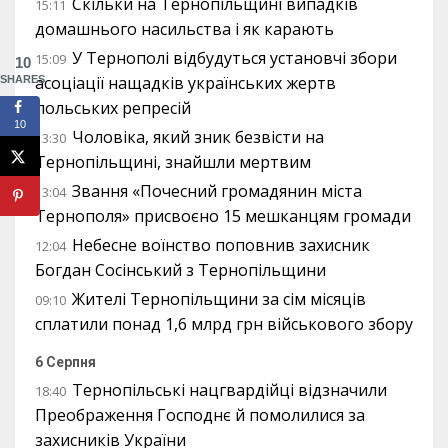
Скільки на Тернопільщині випадків
15:11
домашнього насильства і як карають
У Тернополі відбудуться установчі збори
15:09
10
асоціації нащадків українських жертв
SHARES
польських репресій
10
Чоловіка, який зник безвісти на
13:30
Тернопільщині, знайшли мертвим
Звання «Почесний громадянин міста
13:04
Тернополя» присвоєно 15 мешканцям громади
Небесне воїнство поповнив захисник
12:04
Богдан Сосінський з Тернопільщини
Жителі Тернопільщини за сім місяців
09:10
сплатили понад 1,6 млрд грн військового збору
6 Серпня
Тернопільські нацгвардійці відзначили
18:40
Преображення Господнє й помолилися за
захисників України