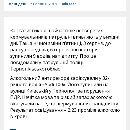
Наш день
7 Серпня, 2018
1 min read
За статистикою, найчастіше нетверезих
кермувальників патрульні виявляють у вихідні
дні. Так, з нічної зміни п’ятниці, 3 серпня, до
ранку понеділка, 6 серпня, інспектори
зупинили 9 водіїв напідпитку. Про це
повідомили у патрульній поліції
Тернопільської області.
Алкогольний антирекорд зафіксували у 32-
річного водія «Audi 100». Його зупинили на
вулиці Київській у Тернополі за порушення
ПДР. Нечітка мова та різкий запах алкоголю
вказували на те, що кермувальник напідпитку.
Результат освідування – 2,23 проміле алкоголю
в крові.