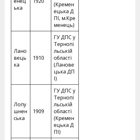
енец
1920
(Кремен
ька
ецька Д
ПІ, м.Кре
менець)
ГУ ДПС у
Тернопі
Лано
льській
вець
1910
області
ка
(Ланове
цька ДП
І)
ГУ ДПС у
Тернопі
Лопу
льській
шнен
1909
області
ська
(Кремен
ецька Д
ПІ)