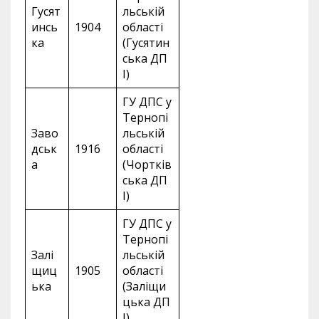
Гусят
льській
инсь
1904
області
ка
(Гусятин
ська ДП
І)
ГУ ДПС у
Тернопі
Заво
льській
дськ
1916
області
а
(Чортків
ська ДП
І)
ГУ ДПС у
Тернопі
Залі
льській
щиц
1905
області
ька
(Заліщи
цька ДП
І)