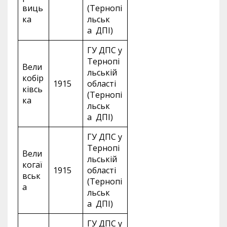
виць
(Тернопі
ка
льськ
а ДПІ)
ГУ ДПС у
Тернопі
Вели
льській
кобір
1915
області
ківсь
(Тернопі
ка
льськ
а ДПІ)
ГУ ДПС у
Тернопі
Вели
льській
когаї
1915
області
вськ
(Тернопі
а
льськ
а ДПІ)
ГУ ДПС у