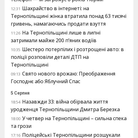
Шахрайство в інтернеті: на
12:31
Тернопільщині жінка втратила понад 63 тисячі
гривень, намагаючись продати взуття
На Тернопільщині лише в липні
11:26
затримали майже 200 п’яних водіїв
Шестеро потерпілих і розтрощені авто: в
10:35
поліції розповіли деталі ДТП на
Тернопільщині
Свято нового врожаю: Преображення
09:13
Господнє або Яблучний Спас
5 Серпня
Назавжди 33: війна обірвала життя
18:54
уродженця Тернопільщини Дмитра Березка
У четвер на Тернопільщині – сильна спека
18:00
та грози
Поліцейські Тернопільщини розшукали
17:16