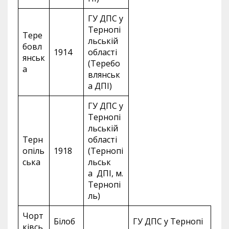
ГУ ДПС у
Тернопі
Тере
льській
бовл
1914
області
янськ
(Теребо
а
влянськ
а ДПІ)
ГУ ДПС у
Тернопі
льській
Терн
області
опіль
1918
(Тернопі
ська
льськ
а ДПІ, м.
Тернопі
ль)
Чорт
Білоб
ГУ ДПС у Тернопі
ківсь