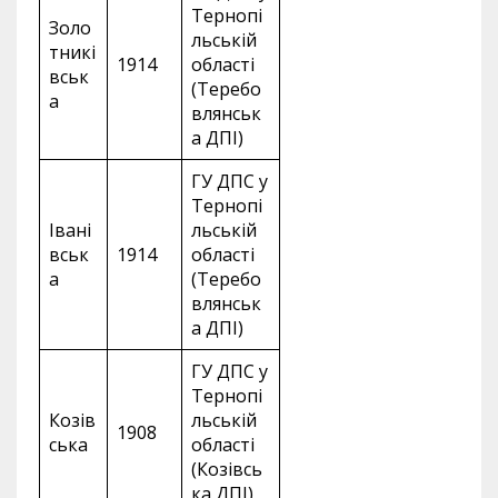
Тернопі
Золо
льській
тникі
1914
області
вськ
(Теребо
а
влянськ
а ДПІ)
ГУ ДПС у
Тернопі
Івані
льській
вськ
1914
області
а
(Теребо
влянськ
а ДПІ)
ГУ ДПС у
Тернопі
Козів
льській
1908
ська
області
(Козівсь
ка ДПІ)