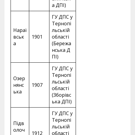
а ДПІ)
ГУ ДПС у
Тернопі
Нараї
льській
вськ
1901
області
а
(Бережа
нська Д
ПІ)
ГУ ДПС у
Тернопі
Озер
льській
нянс
1907
області
ька
(Зборівс
ька ДПІ)
ГУ ДПС у
Тернопі
Підв
льській
олоч
1912
області