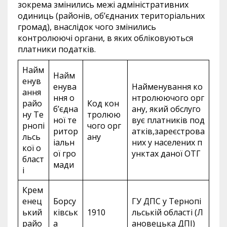
зокрема змінились межі адміністративних
одиниць (районів, об’єднаних територіальних
громад), внаслідок чого змінились
контролюючі органи, в яких обліковуються
платники податків.
Найм
Найм
енув
енува
Найменування ко
ання
ння о
нтролюючого орг
райо
Код кон
б’єдна
ану, який обслуго
ну Те
тролюю
ної те
вує платників под
рнопі
чого орг
ритор
атків,зареєстрова
льсь
ану
іальн
них у населених п
кої о
ої гро
унктах даної ОТГ
бласт
мади
і
Крем
енец
Борсу
ГУ ДПС у Тернопі
ький
ківськ
1910
льській області (Л
райо
а
ановецька ДПІ)