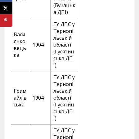
(Бучацьк
а ДПІ)
ГУ ДПС у
Тернопі
Васи
льській
лько
1904
області
вець
(Гусятин
ка
ська ДП
І)
ГУ ДПС у
Тернопі
Грим
льській
айлів
1904
області
ська
(Гусятин
ська ДП
І)
ГУ ДПС у
Тернопі