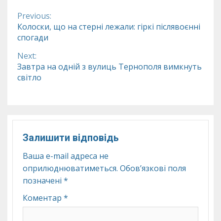
Previous:
Continue
Колоски, що на стерні лежали: гіркі післявоєнні
спогади
Reading
Next:
Завтра на одній з вулиць Тернополя вимкнуть
світло
Залишити відповідь
Ваша e-mail адреса не
оприлюднюватиметься.
Обов’язкові поля
позначені
*
Коментар
*