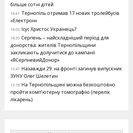
більше сотні дітей
Тернопіль отримав 17 нових тролейбусів
16:41
«Електрон»
Ісус Христос Українець?
16:03
Серпень – найскладніший період для
14:30
донорства: жителів Тернопільщини
закликають долучитися до кампанії
«ЯСерпневийДонор»
Назавжди 29: на фронті загинув випускник
13:47
ЗУНУ Олег Шелетин
На Тернопільщині можна безкоштовно
13:18
пройти комп’ютерну томографію (перелік
лікарень)