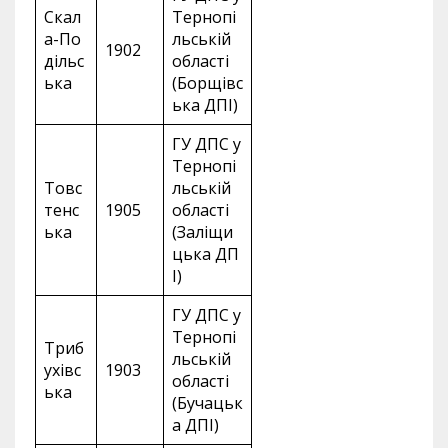
Скал
Тернопі
а-По
льській
1902
дільс
області
ька
(Борщівс
ька ДПІ)
ГУ ДПС у
Тернопі
Товс
льській
тенс
1905
області
ька
(Заліщи
цька ДП
І)
ГУ ДПС у
Тернопі
Триб
льській
ухівс
1903
області
ька
(Бучацьк
а ДПІ)