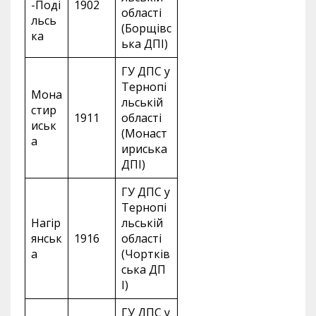
-Поді
1902
області
льсь
(Борщівс
ка
ька ДПІ)
ГУ ДПС у
Тернопі
Мона
льській
стир
1911
області
иськ
(Монаст
а
ириська
ДПІ)
ГУ ДПС у
Тернопі
Нагір
льській
янськ
1916
області
а
(Чортків
ська ДП
І)
ГУ ДПС у