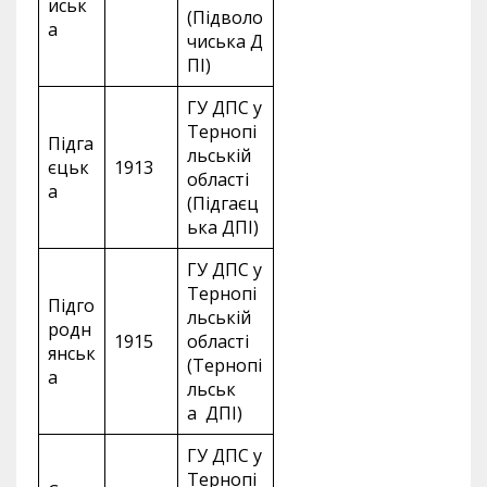
иськ
(Підволо
а
чиська Д
ПІ)
ГУ ДПС у
Тернопі
Підга
льській
єцьк
1913
області
а
(Підгаєц
ька ДПІ)
ГУ ДПС у
Тернопі
Підго
льській
родн
1915
області
янськ
(Тернопі
а
льськ
а ДПІ)
ГУ ДПС у
Тернопі