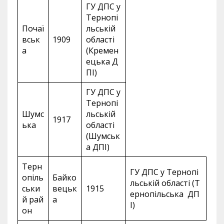
ГУ ДПС у
Тернопі
Почаї
льській
вськ
1909
області
а
(Кремен
ецька Д
ПІ)
ГУ ДПС у
Тернопі
Шумс
льській
1917
ька
області
(Шумськ
а ДПІ)
Терн
ГУ ДПС у Тернопі
опіль
Байко
льській області (Т
ськи
вецьк
1915
ернопільська ДП
й рай
а
І)
он