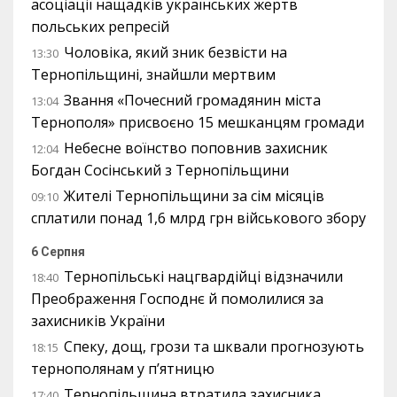
асоціації нащадків українських жертв
польських репресій
Чоловіка, який зник безвісти на
13:30
Тернопільщині, знайшли мертвим
Звання «Почесний громадянин міста
13:04
Тернополя» присвоєно 15 мешканцям громади
Небесне воїнство поповнив захисник
12:04
Богдан Сосінський з Тернопільщини
Жителі Тернопільщини за сім місяців
09:10
сплатили понад 1,6 млрд грн військового збору
6 Серпня
Тернопільські нацгвардійці відзначили
18:40
Преображення Господнє й помолилися за
захисників України
Спеку, дощ, грози та шквали прогнозують
18:15
тернополянам у п’ятницю
Тернопільщина втратила захисника
17:40