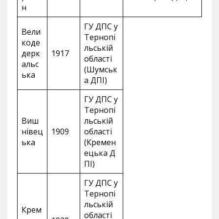
н
ГУ ДПС у
Вели
Тернопі
коде
льській
дерк
1917
області
альс
(Шумськ
ька
а ДПІ)
ГУ ДПС у
Тернопі
Виш
льській
нівец
1909
області
ька
(Кремен
ецька Д
ПІ)
ГУ ДПС у
Тернопі
льській
Крем
області