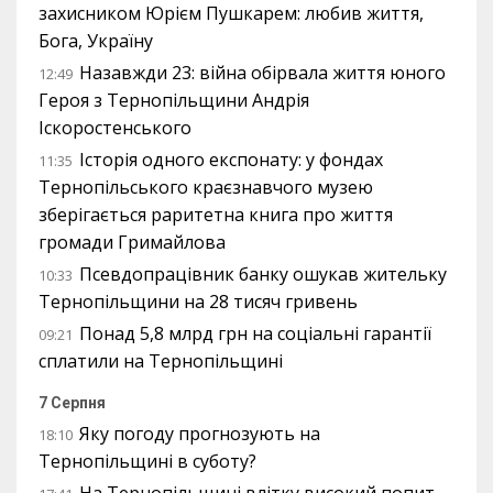
захисником Юрієм Пушкарем: любив життя,
Бога, Україну
Назавжди 23: війна обірвала життя юного
12:49
Героя з Тернопільщини Андрія
Іскоростенського
Історія одного експонату: у фондах
11:35
Тернопільського краєзнавчого музею
зберігається раритетна книга про життя
громади Гримайлова
Псевдопрацівник банку ошукав жительку
10:33
Тернопільщини на 28 тисяч гривень
Понад 5,8 млрд грн на соціальні гарантії
09:21
сплатили на Тернопільщині
7 Серпня
Яку погоду прогнозують на
18:10
Тернопільщині в суботу?
На Тернопільщині влітку високий попит