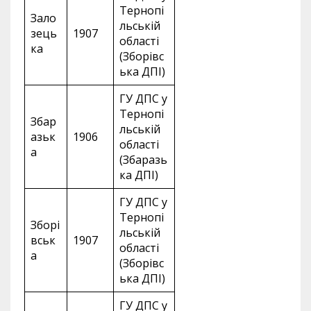
Тернопі
Зало
льській
зець
1907
області
ка
(Зборівс
ька ДПІ)
ГУ ДПС у
Тернопі
Збар
льській
азьк
1906
області
а
(Збаразь
ка ДПІ)
ГУ ДПС у
Тернопі
Зборі
льській
вськ
1907
області
а
(Зборівс
ька ДПІ)
ГУ ДПС у