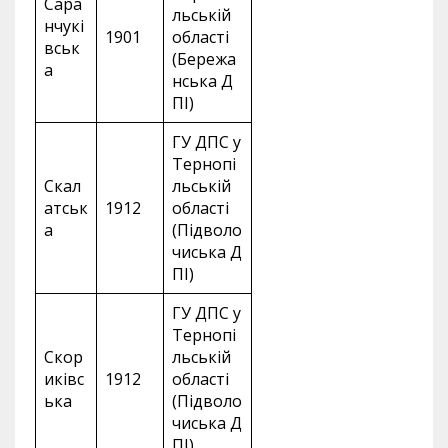
Сара
льській
нчукі
1901
області
вськ
(Бережа
а
нська Д
ПІ)
ГУ ДПС у
Тернопі
Скал
льській
атськ
1912
області
а
(Підволо
чиська Д
ПІ)
ГУ ДПС у
Тернопі
Скор
льській
иківс
1912
області
ька
(Підволо
чиська Д
ПІ)