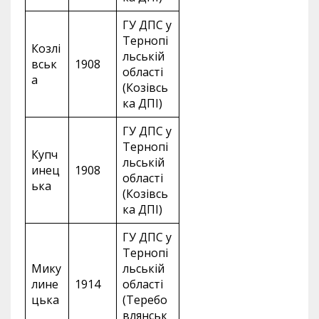
ГУ ДПС у
Тернопі
Козлі
льській
вськ
1908
області
а
(Козівсь
ка ДПІ)
ГУ ДПС у
Тернопі
Купч
льській
инец
1908
області
ька
(Козівсь
ка ДПІ)
ГУ ДПС у
Тернопі
Мику
льській
лине
1914
області
цька
(Теребо
влянськ