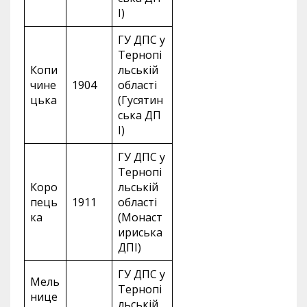
І)
ГУ ДПС у
Тернопі
Копи
льській
чине
1904
області
цька
(Гусятин
ська ДП
І)
ГУ ДПС у
Тернопі
Коро
льській
пець
1911
області
ка
(Монаст
ириська
ДПІ)
ГУ ДПС у
Мель
Тернопі
нице
льській