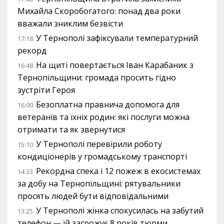
Михайла Скоробогатого: понад два роки
вважали зниклим безвісти
У Тернополі зафіксували температурний
17:18
рекорд
На щиті повертається Іван Карабаник з
16:48
Тернопільщини: громада просить гідно
зустріти Героя
Безоплатна правнича допомога для
16:00
ветеранів та їхніх родин: які послуги можна
отримати та як звернутися
У Тернополі перевірили роботу
15:10
кондиціонерів у громадському транспорті
Рекордна спека і 12 пожеж в екосистемах
14:33
за добу на Тернопільщині: рятувальники
просять людей бути відповідальними
У Тернополі жінка спокусилась на забутий
13:25
телефон — їй загрожує 8 років тюрми