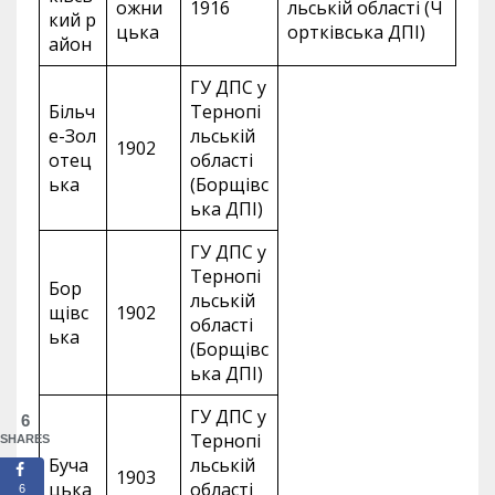
ожни
1916
льській області (Ч
кий р
цька
ортківська ДПІ)
айон
ГУ ДПС у
Більч
Тернопі
е-Зол
льській
1902
отец
області
ька
(Борщівс
ька ДПІ)
ГУ ДПС у
Тернопі
Бор
льській
щівс
1902
області
ька
(Борщівс
ька ДПІ)
ГУ ДПС у
6
Тернопі
SHARES
Буча
льській
1903
цька
області
6