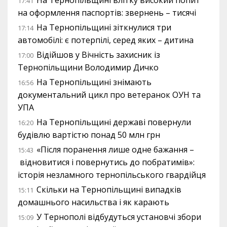
17:41
на оформлення паспортів: звернень – тисячі
На Тернопільщині зіткнулися три
17:14
автомобілі: є потерпілі, серед яких – дитина
Відійшов у Вічність захисник із
17:00
Тернопільщини Володимир Дичко
На Тернопільщині знімають
16:56
документальний цикл про ветеранок ОУН та
УПА
На Тернопільщині державі повернули
16:20
будівлю вартістю понад 50 млн грн
«Після поранення лише одне бажання –
15:43
відновитися і повернутись до побратимів»:
історія незламного тернопільського гвардійця
Скільки на Тернопільщині випадків
15:11
домашнього насильства і як карають
У Тернополі відбудуться установчі збори
15:09