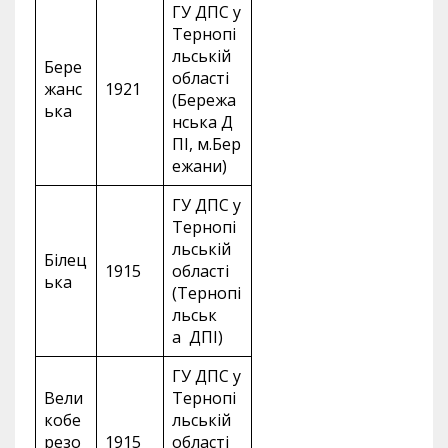
ГУ ДПС у
Тернопі
льській
Бере
області
жанс
1921
(Бережа
ька
нська Д
ПІ, м.Бер
ежани)
ГУ ДПС у
Тернопі
льській
Білец
1915
області
ька
(Тернопі
льськ
а ДПІ)
ГУ ДПС у
Вели
Тернопі
кобе
льській
резо
1915
області