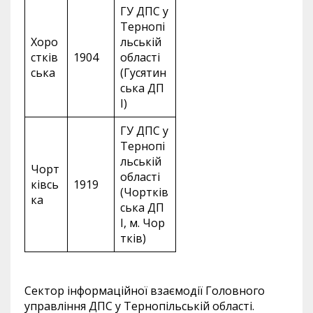
ГУ ДПС у
Тернопі
Хоро
льській
стків
1904
області
ська
(Гусятин
ська ДП
І)
ГУ ДПС у
Тернопі
льській
Чорт
області
ківсь
1919
(Чортків
ка
ська ДП
І, м. Чор
тків)
Сектор інформаційної взаємодії Головного
управління ДПС у Тернопільській області.