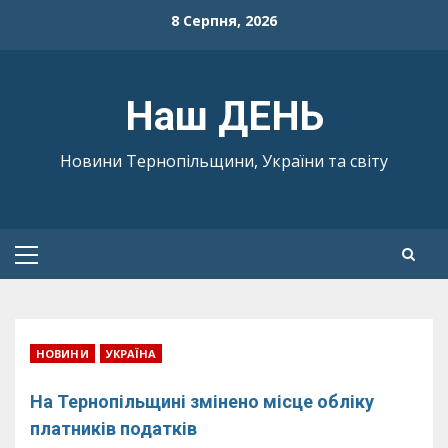
Skip
8 Серпня, 2026
to
content
Наш ДЕНЬ
Новини Тернопільщини, України та світу
Primary
Menu
НОВИНИ
УКРАЇНА
На Тернопільщині змінено місце обліку
платників податків