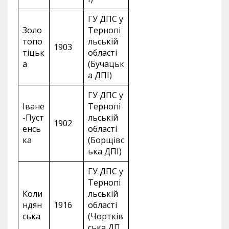
ГУ ДПС у
Золо
Тернопі
топо
льській
1903
тіцьк
області
а
(Бучацьк
а ДПІ)
ГУ ДПС у
Іване
Тернопі
-Пуст
льській
1902
енсь
області
ка
(Борщівс
ька ДПІ)
ГУ ДПС у
Тернопі
Коли
льській
ндян
1916
області
ська
(Чортків
ська ДП