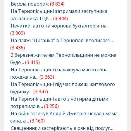
Весела подорож
(8 834)
На Тернопільщині затримали заступника
начальника ТЦК…
(3 944)
Печатки, авто та чорнова бухгалтерія: на…
(3 909)
На пляжі “Циганка” в Тернополі втопилася…
(3 436)
З березня жителям Тернопільщини не можна
буде…
(3 415)
На Тернопільщині спалахнула масштабна
пожежа на…
(3 363)
На Тернопільщині під час пожежі житлового
будинку…
(3 347)
На Тернопільщині авто з чотирма дітьми
потрапило в…
(3 256)
На війні загинув Андрій Дмитрів: чекала мама
сина, а…
(3 160)
Священники застерігають вірян від послуг…