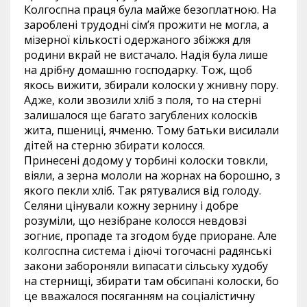
Колгоспна праця була майже безоплатною. На
зароблені трудодні сім’я прожити не могла, а
мізерної кількості одержаного збіжжя для
родини вкрай не вистачало. Надія була лише
на дрібну домашню господарку. Тож, щоб
якось вижити, збирали колоски у жнивну пору.
Адже, коли звозили хліб з поля, то на стерні
залишалося ще багато загублених колосків
жита, пшениці, ячменю. Тому батьки висилали
дітей на стерню збирати колосся.
Принесені додому у торбині колоски товкли,
віяли, а зерна мололи на жорнах на борошно, з
якого пекли хліб. Так рятувалися від голоду.
Селяни цінували кожну зернину і добре
розуміли, що незібране колосся невдовзі
зогниє, пропаде та згодом буде приоране. Але
колгоспна система і діючі тогочасні радянські
закони забороняли випасати сільську худобу
на стернищі, збирати там обсипані колоски, бо
це вважалося посяганням на соціалістичну