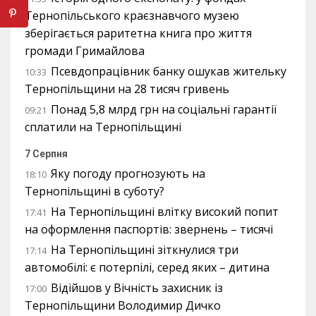
Тернопільського краєзнавчого музею
зберігається раритетна книга про життя
громади Гримайлова
Псевдопрацівник банку ошукав жительку
10:33
Тернопільщини на 28 тисяч гривень
Понад 5,8 млрд грн на соціальні гарантії
09:21
сплатили на Тернопільщині
7 Серпня
Яку погоду прогнозують на
18:10
Тернопільщині в суботу?
На Тернопільщині влітку високий попит
17:41
на оформлення паспортів: звернень – тисячі
На Тернопільщині зіткнулися три
17:14
автомобілі: є потерпілі, серед яких – дитина
Відійшов у Вічність захисник із
17:00
Тернопільщини Володимир Дичко