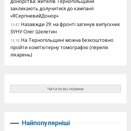
донорства: жителів Тернопільщини
закликають долучитися до кампанії
«ЯСерпневийДонор»
Назавжди 29: на фронті загинув випускник
13:47
ЗУНУ Олег Шелетин
На Тернопільщині можна безкоштовно
13:18
пройти комп’ютерну томографію (перелік
лікарень)
Читати всі новини
Найпопулярніші