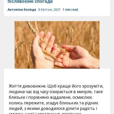
післявоєнні спогади
Антоніна Коляда
8 Квітня, 2021
1 min read
Життя дивовижне. Щоб краще його зрозуміти,
людина час від часу озирається в минуле, таке
близьке і порівняно віддалене, осмислює
колись пережите, згадує близьких та рідних
людей, з якими доводилося ділити радість і