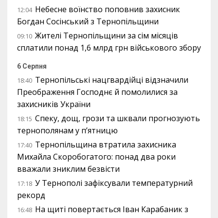
Небесне воїнство поповнив захисник
12:04
Богдан Сосінський з Тернопільщини
Жителі Тернопільщини за сім місяців
09:10
сплатили понад 1,6 млрд грн військового збору
6 Серпня
Тернопільські нацгвардійці відзначили
18:40
Преображення Господнє й помолилися за
захисників України
Спеку, дощ, грози та шквали прогнозують
18:15
тернополянам у п’ятницю
Тернопільщина втратила захисника
17:40
Михайла Скоробогатого: понад два роки
вважали зниклим безвісти
У Тернополі зафіксували температурний
17:18
рекорд
На щиті повертається Іван Карабаник з
16:48