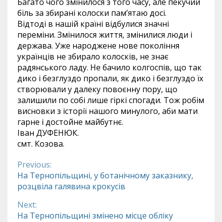
Багато чого змінилося з того часу, але пекучий
біль за збирані колоски пам’ятаю досі.
Відтоді в нашій країні відбулися значні
переміни. Змінилося життя, змінилися люди і
держава. Уже народжене нове покоління
українців не збирало колосків, не знає
радянського ладу. Не бачило колгоспів, що так
дико і безглуздо пропали, як дико і безглуздо їх
створювали у далеку повоєнну пору, що
залишили по собі лише гіркі спогади. Тож робім
висновки з історії нашого минулого, аби мати
гарне і достойне майбутнє.
Іван ДУФЕНЮК.
смт. Козова.
Previous:
Continue
На Тернопільщині, у ботанічному заказнику,
розцвіла галявина крокусів
Reading
Next:
На Тернопільщині змінено місце обліку