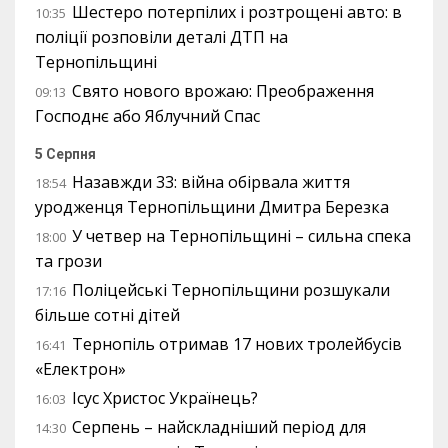
Шестеро потерпілих і розтрощені авто: в
10:35
поліції розповіли деталі ДТП на
Тернопільщині
Свято нового врожаю: Преображення
09:13
Господнє або Яблучний Спас
5 Серпня
Назавжди 33: війна обірвала життя
18:54
уродженця Тернопільщини Дмитра Березка
У четвер на Тернопільщині – сильна спека
18:00
та грози
Поліцейські Тернопільщини розшукали
17:16
більше сотні дітей
Тернопіль отримав 17 нових тролейбусів
16:41
«Електрон»
Ісус Христос Українець?
16:03
Серпень – найскладніший період для
14:30