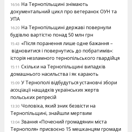
На Тернопільщині знімають
16:56
документальний цикл про ветеранок ОУН та
УПА
На Тернопільщині державі повернули
16:20
будівлю вартістю понад 50 млн грн
«Після поранення лише одне бажання –
15:43
відновитися і повернутись до побратимів»:
історія незламного тернопільського гвардійця
Скільки на Тернопільщині випадків
15:11
домашнього насильства і як карають
У Тернополі відбудуться установчі збори
15:09
асоціації нащадків українських жертв
польських репресій
Чоловіка, який зник безвісти на
13:30
Тернопільщині, знайшли мертвим
Звання «Почесний громадянин міста
13:04
Тернополя» присвоєно 15 мешканцям громади