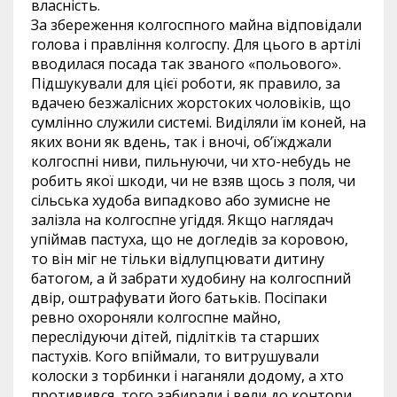
власність.
За збереження колгоспного майна відповідали
голова і правління колгоспу. Для цього в артілі
вводилася посада так званого «польового».
Підшукували для цієї роботи, як правило, за
вдачею безжалісних жорстоких чоловіків, що
сумлінно служили системі. Виділяли їм коней, на
яких вони як вдень, так і вночі, об’їжджали
колгоспні ниви, пильнуючи, чи хто-небудь не
робить якої шкоди, чи не взяв щось з поля, чи
сільська худоба випадково або зумисне не
залізла на колгоспне угіддя. Якщо наглядач
упіймав пастуха, що не догледів за коровою,
то він міг не тільки відлупцювати дитину
батогом, а й забрати худобину на колгоспний
двір, оштрафувати його батьків. Посіпаки
ревно охороняли колгоспне майно,
переслідуючи дітей, підлітків та старших
пастухів. Кого впіймали, то витрушували
колоски з торбинки і наганяли додому, а хто
противився, того забирали і вели до контори