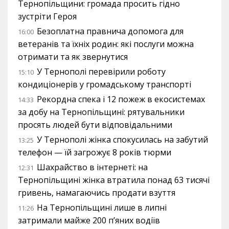
Тернопільщини: громада просить гідно
зустріти Героя
Безоплатна правнича допомога для
16:00
ветеранів та їхніх родин: які послуги можна
отримати та як звернутися
У Тернополі перевірили роботу
15:10
кондиціонерів у громадському транспорті
Рекордна спека і 12 пожеж в екосистемах
14:33
за добу на Тернопільщині: рятувальники
просять людей бути відповідальними
У Тернополі жінка спокусилась на забутий
13:25
телефон — їй загрожує 8 років тюрми
Шахрайство в інтернеті: на
12:31
Тернопільщині жінка втратила понад 63 тисячі
гривень, намагаючись продати взуття
На Тернопільщині лише в липні
11:26
затримали майже 200 п’яних водіїв