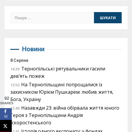
Пошук:
Новини
8 Серпня
Тернопільські рятувальники гасили
14:39
дев’ять пожеж
На Тернопільщині попрощалися із
13:50
захисником Юрієм Пушкарем: любив життя,
92
Бога, Україну
SHARES
Назавжди 23: війна обірвала життя юного
12:49
Героя з Тернопільщини Андрія
92
Іскоростенського
Історія одного експонату: у фондах
11:35