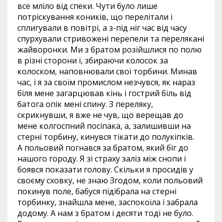
все мліло від спеки. Чути було лише
потріскування коників, що перелітали і
сплигували в повітрі, а з-під ніг час від часу
спурхували стривожені перепели та перелякані
жайворонки. Ми з братом розійшлися по полю
в різні сторони і, збираючи колосок за
колоском, наповнювали свої торбини. Минав
час, і я за своїм промислом незчувся, як нараз
біля мене загарцював кінь і гострий біль від
батога опік мені спину. З переляку,
скрикнувши, я вже не чув, що верещав до
мене колгоспний посіпака, а, залишивши на
стерні торбину, кинувся тікати до полукіпків.
А польовий погнався за братом, який біг до
нашого городу. Я зі страху заліз між снопи і
боявся показати голову. Скільки я просидів у
своєму сховку, не знаю Згодом, коли польовий
покинув поле, бабуся підібрала на стерні
торбинку, знайшла мене, заспокоїла і забрала
додому. А нам з братом і десяти тоді не було.