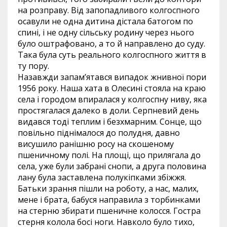
на розправу. Від запопадливого колгоспного
осавули не одна дитина дістала батогом по
спині, і не одну сільську родину через нього
було оштрафовано, а то й направлено до суду.
Така була суть реального колгоспного життя в
ту пору.
Назавжди запам’ятався випадок жнивної пори
1956 року. Наша хата в Олесині стояла на краю
села і городом впиралася у колгоспну ниву, яка
простягалася далеко в доли. Серпневий день
видався тоді теплим і безхмарним. Сонце, що
повільно піднімалося до полудня, давно
висушило ранішню росу на скошеному
пшеничному полі. На площі, що прилягала до
села, уже були забрані снопи, а друга половина
лану була заставлена полукіпками збіжжя.
Батьки зрання пішли на роботу, а нас, малих,
мене і брата, бабуся направила з торбинками
на стерню збирати пшеничне колосся. Гостра
стерня колола босі ноги. Навколо було тихо,