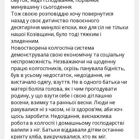
смуток, надії і сподівання, порівнює
минувшину і сьогодення.
Тож своєю розповіддю хочу повернутися
назад у своє дитинство повоєнного
десятиріччя минулої епохи, яке для сіл не тільки
нашої Козівщини, було тоді тяжким і
злиденним.
Новостворена колгоспна система
демонструвала свою економічну та соціальну
неспроможність. Незважаючи на щоденну
працю колгоспників, скрізь панувала бідність,
був в усьому недостаток, недоїдання, не
вистачало одягу, взуття. Не в одного батька чи
матері боліла голова, як і чим прогодувати
родину, у що взути себе і свою дітлашню
восени, взимку та ранньої весни. Люди не
рахувалися ні з часом, ні із здоров’ям, аби хоч
щось заробити. Недоїдання, виснажлива
робота в колгоспі і домашньому господарстві
валили з ніг. Батьки віддавали дітям останню
крихту хліба, викручувалися, хто як міг.