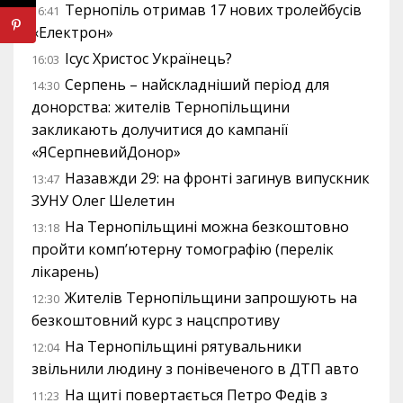
Тернопіль отримав 17 нових тролейбусів
16:41
«Електрон»
Ісус Христос Українець?
16:03
Серпень – найскладніший період для
14:30
донорства: жителів Тернопільщини
закликають долучитися до кампанії
«ЯСерпневийДонор»
Назавжди 29: на фронті загинув випускник
13:47
ЗУНУ Олег Шелетин
На Тернопільщині можна безкоштовно
13:18
пройти комп’ютерну томографію (перелік
лікарень)
Жителів Тернопільщини запрошують на
12:30
безкоштовний курс з нацспротиву
На Тернопільщині рятувальники
12:04
звільнили людину з понівеченого в ДТП авто
На щиті повертається Петро Федів з
11:23