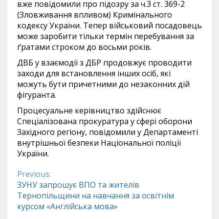
вже повідомили про підозру за ч.3 ст. 369-2
(Зловживання впливом) Кримінального
кодексу України. Тепер військовий посадовець
може заробити тільки термін перебування за
ґратами строком до восьми років.
ДВБ у взаємодії з ДБР продовжує проводити
заходи для встановлення інших осіб, які
можуть бути причетними до незаконних дій
фігуранта.
Процесуальне керівництво здійснює
Спеціалізована прокуратура у сфері оборони
Західного регіону, повідомили у Департаменті
внутрішньої безпеки Національної поліції
України.
Previous:
Continue
ЗУНУ запрошує ВПО та жителів
Тернопільщини на навчання за освітнім
Reading
курсом «Англійська мова»