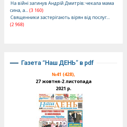
На війні загинув Андрій Дмитрів: чекала мама
сина, а…
(3 160)
Священники застерігають вірян від послуг…
(2 968)
Газета “Наш ДЕНЬ” в pdf
№41 (428),
27 жовтня-2 листопада
2021 р.