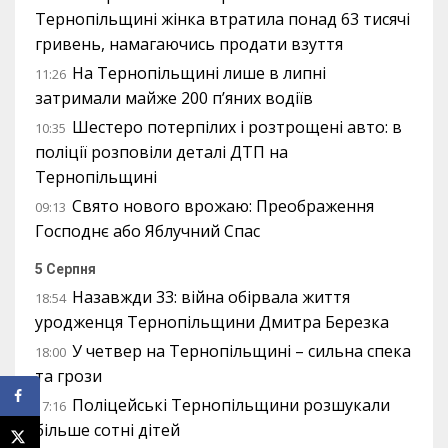
Тернопільщині жінка втратила понад 63 тисячі
гривень, намагаючись продати взуття
На Тернопільщині лише в липні
11:26
затримали майже 200 п’яних водіїв
Шестеро потерпілих і розтрощені авто: в
10:35
поліції розповіли деталі ДТП на
Тернопільщині
Свято нового врожаю: Преображення
09:13
Господнє або Яблучний Спас
5 Серпня
Назавжди 33: війна обірвала життя
18:54
уродженця Тернопільщини Дмитра Березка
У четвер на Тернопільщині – сильна спека
18:00
та грози
Поліцейські Тернопільщини розшукали
17:16
більше сотні дітей