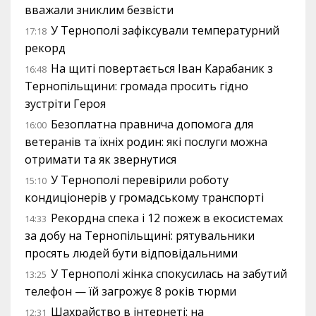
вважали зниклим безвісти
У Тернополі зафіксували температурний
17:18
рекорд
На щиті повертається Іван Карабаник з
16:48
Тернопільщини: громада просить гідно
зустріти Героя
Безоплатна правнича допомога для
16:00
ветеранів та їхніх родин: які послуги можна
отримати та як звернутися
У Тернополі перевірили роботу
15:10
кондиціонерів у громадському транспорті
Рекордна спека і 12 пожеж в екосистемах
14:33
за добу на Тернопільщині: рятувальники
просять людей бути відповідальними
У Тернополі жінка спокусилась на забутий
13:25
телефон — їй загрожує 8 років тюрми
Шахрайство в інтернеті: на
12:31