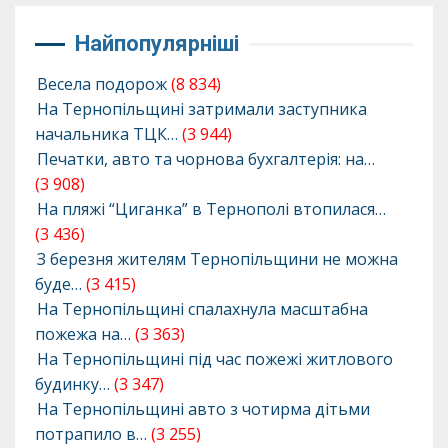
Найпопулярніші
Весела подорож
(8 834)
На Тернопільщині затримали заступника
начальника ТЦК…
(3 944)
Печатки, авто та чорнова бухгалтерія: на…
(3 908)
На пляжі “Циганка” в Тернополі втопилася…
(3 436)
З березня жителям Тернопільщини не можна
буде…
(3 415)
На Тернопільщині спалахнула масштабна
пожежа на…
(3 363)
На Тернопільщині під час пожежі житлового
будинку…
(3 347)
На Тернопільщині авто з чотирма дітьми
потрапило в…
(3 255)