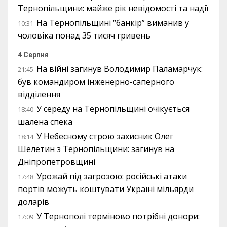
Тернопільщини: майже рік невідомості та надії
На Тернопільщині “банкір” виманив у
10:31
чоловіка понад 35 тисяч гривень
4 Серпня
На війні загинув Володимир Паламарчук:
21:45
був командиром інженерно-саперного
відділення
У середу на Тернопільщині очікується
18:40
шалена спека
У Небесному строю захисник Олег
18:14
Шелетин з Тернопільщини: загинув на
Дніпропетровщині
Урожай під загрозою: російські атаки
17:48
портів можуть коштувати Україні мільярди
доларів
У Тернополі терміново потрібні донори:
17:09