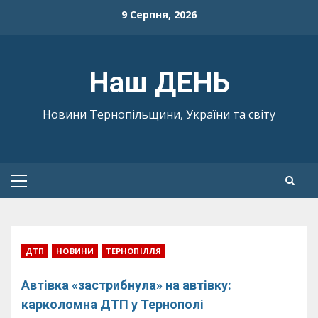
Skip
9 Серпня, 2026
to
content
Наш ДЕНЬ
Новини Тернопільщини, України та світу
Primary
Menu
ДТП
НОВИНИ
ТЕРНОПІЛЛЯ
Автівка «застрибнула» на автівку:
карколомна ДТП у Тернополі