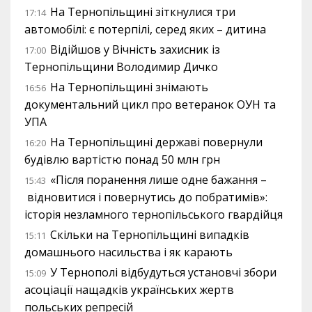
На Тернопільщині зіткнулися три
17:14
автомобілі: є потерпілі, серед яких – дитина
Відійшов у Вічність захисник із
17:00
Тернопільщини Володимир Дичко
На Тернопільщині знімають
16:56
документальний цикл про ветеранок ОУН та
УПА
На Тернопільщині державі повернули
16:20
будівлю вартістю понад 50 млн грн
«Після поранення лише одне бажання –
15:43
відновитися і повернутись до побратимів»:
історія незламного тернопільського гвардійця
Скільки на Тернопільщині випадків
15:11
домашнього насильства і як карають
У Тернополі відбудуться установчі збори
15:09
асоціації нащадків українських жертв
польських репресій