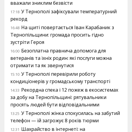
вважали зниклим безвісти
У Тернополі зафіксували температурний
17:18
рекорд
На щиті повертається Іван Карабаник з
16:48
Тернопільщини: громада просить гідно
зустріти Героя
Безоплатна правнича допомога для
16:00
ветеранів та їхніх родин: які послуги можна
отримати та як звернутися
У Тернополі перевірили роботу
15:10
кондиціонерів у громадському транспорті
Рекордна спека і 12 пожеж в екосистемах
14:33
за добу на Тернопільщині: рятувальники
просять людей бути відповідальними
У Тернополі жінка спокусилась на забутий
13:25
телефон — їй загрожує 8 років тюрми
Шахрайство в інтернеті: на
12:31