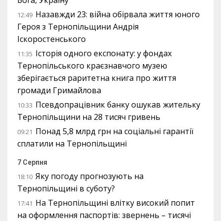
Назавжди 23: війна обірвала життя юного
12:49
Героя з Тернопільщини Андрія
Іскоростенського
Історія одного експонату: у фондах
11:35
Тернопільського краєзнавчого музею
зберігається раритетна книга про життя
громади Гримайлова
Псевдопрацівник банку ошукав жительку
10:33
Тернопільщини на 28 тисяч гривень
Понад 5,8 млрд грн на соціальні гарантії
09:21
сплатили на Тернопільщині
7 Серпня
Яку погоду прогнозують на
18:10
Тернопільщині в суботу?
На Тернопільщині влітку високий попит
17:41
на оформлення паспортів: звернень – тисячі