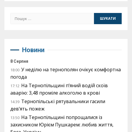
Пошук:
Новини
8 Серпня
У неділю на тернополян очікує комфортна
18:00
погода
На Тернопільщині п’яний водій скоїв
17:12
аварію: 3,48 проміле алкоголю в крові
Тернопільські рятувальники гасили
14:39
дев’ять пожеж
На Тернопільщині попрощалися із
13:50
захисником Юрієм Пушкарем: любив життя,
Бога, Україну