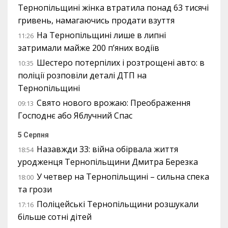
Тернопільщині жінка втратила понад 63 тисячі
гривень, намагаючись продати взуття
На Тернопільщині лише в липні
11:26
затримали майже 200 п’яних водіїв
Шестеро потерпілих і розтрощені авто: в
10:35
поліції розповіли деталі ДТП на
Тернопільщині
Свято нового врожаю: Преображення
09:13
Господнє або Яблучний Спас
5 Серпня
Назавжди 33: війна обірвала життя
18:54
уродженця Тернопільщини Дмитра Березка
У четвер на Тернопільщині – сильна спека
18:00
та грози
Поліцейські Тернопільщини розшукали
17:16
більше сотні дітей