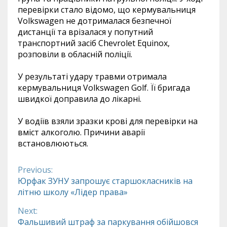
перевірки стало відомо, що кермувальниця
Volkswagen не дотрималася безпечної
дистанції та врізалася у попутний
транспортний засіб Chevrolet Equinox,
розповіли в обласній поліції.
У результаті удару травми отримала
кермувальниця Volkswagen Golf. Її бригада
швидкої доправила до лікарні.
У водіїв взяли зразки крові для перевірки на
вміст алкоголю. Причини аварії
встановлюються.
Previous:
Continue
Юрфак ЗУНУ запрошує старшокласників на
літню школу «Лідер права»
Reading
Next:
Фальшивий штраф за паркування обійшовся