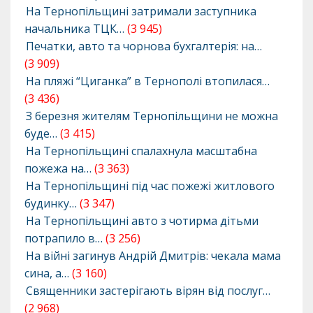
На Тернопільщині затримали заступника
начальника ТЦК…
(3 945)
Печатки, авто та чорнова бухгалтерія: на…
(3 909)
На пляжі “Циганка” в Тернополі втопилася…
(3 436)
З березня жителям Тернопільщини не можна
буде…
(3 415)
На Тернопільщині спалахнула масштабна
пожежа на…
(3 363)
На Тернопільщині під час пожежі житлового
будинку…
(3 347)
На Тернопільщині авто з чотирма дітьми
потрапило в…
(3 256)
На війні загинув Андрій Дмитрів: чекала мама
сина, а…
(3 160)
Священники застерігають вірян від послуг…
(2 968)