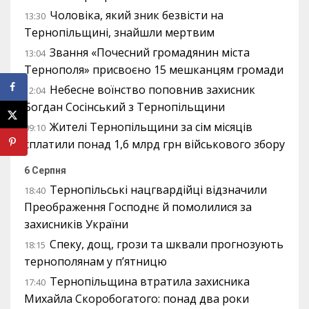
Чоловіка, який зник безвісти на
13:30
Тернопільщині, знайшли мертвим
Звання «Почесний громадянин міста
13:04
Тернополя» присвоєно 15 мешканцям громади
Небесне воїнство поповнив захисник
12:04
Богдан Сосінський з Тернопільщини
Жителі Тернопільщини за сім місяців
09:10
сплатили понад 1,6 млрд грн військового збору
6 Серпня
Тернопільські нацгвардійці відзначили
18:40
Преображення Господнє й помолилися за
захисників України
Спеку, дощ, грози та шквали прогнозують
18:15
тернополянам у п’ятницю
Тернопільщина втратила захисника
17:40
Михайла Скоробогатого: понад два роки