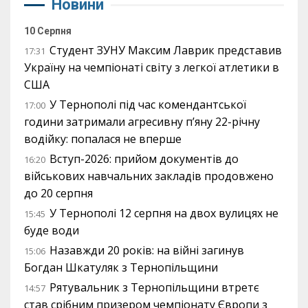
Новини
10 Серпня
Студент ЗУНУ Максим Лаврик представив
17:31
Україну на чемпіонаті світу з легкої атлетики в
США
У Тернополі під час комендантської
17:00
години затримали агресивну п’яну 22-річну
водійку: попалася не вперше
Вступ-2026: прийом документів до
16:20
військових навчальних закладів продовжено
до 20 серпня
У Тернополі 12 серпня на двох вулицях не
15:45
буде води
Назавжди 20 років: на війні загинув
15:06
Богдан Шкатуляк з Тернопільщини
Рятувальник з Тернопільщини втретє
14:57
став срібним призером чемпіонату Європи з