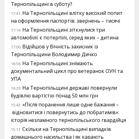
Тернопільщині в суботу?
На Тернопільщині влітку високий попит
17:41
на оформлення паспортів: звернень – тисячі
На Тернопільщині зіткнулися три
17:14
автомобілі: є потерпілі, серед яких – дитина
Відійшов у Вічність захисник із
17:00
Тернопільщини Володимир Дичко
На Тернопільщині знімають
16:56
документальний цикл про ветеранок ОУН та
УПА
На Тернопільщині державі повернули
16:20
будівлю вартістю понад 50 млн грн
«Після поранення лише одне бажання –
15:43
відновитися і повернутись до побратимів»:
історія незламного тернопільського гвардійця
Скільки на Тернопільщині випадків
15:11
домашнього насильства і як карають