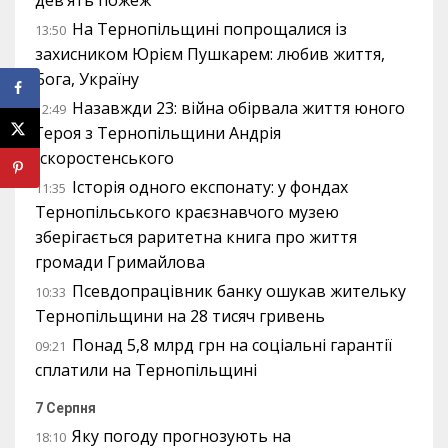
дев’ять пожеж
На Тернопільщині попрощалися із
13:50
захисником Юрієм Пушкарем: любив життя,
Бога, Україну
Назавжди 23: війна обірвала життя юного
12:49
Героя з Тернопільщини Андрія
Іскоростенського
Історія одного експонату: у фондах
11:35
Тернопільського краєзнавчого музею
зберігається раритетна книга про життя
громади Гримайлова
Псевдопрацівник банку ошукав жительку
10:33
Тернопільщини на 28 тисяч гривень
Понад 5,8 млрд грн на соціальні гарантії
09:21
сплатили на Тернопільщині
7 Серпня
Яку погоду прогнозують на
18:10