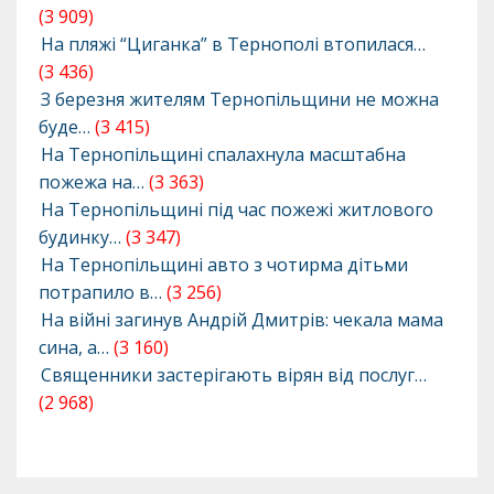
(3 909)
На пляжі “Циганка” в Тернополі втопилася…
(3 436)
З березня жителям Тернопільщини не можна
буде…
(3 415)
На Тернопільщині спалахнула масштабна
пожежа на…
(3 363)
На Тернопільщині під час пожежі житлового
будинку…
(3 347)
На Тернопільщині авто з чотирма дітьми
потрапило в…
(3 256)
На війні загинув Андрій Дмитрів: чекала мама
сина, а…
(3 160)
Священники застерігають вірян від послуг…
(2 968)