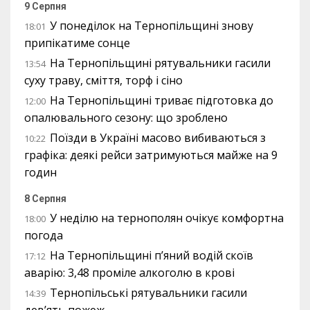
9 Серпня
У понеділок на Тернопільщині знову
18:01
припікатиме сонце
На Тернопільщині рятувальники гасили
13:54
суху траву, сміття, торф і сіно
На Тернопільщині триває підготовка до
12:00
опалювального сезону: що зроблено
Поїзди в Україні масово вибиваються з
10:22
графіка: деякі рейси затримуються майже на 9
годин
8 Серпня
У неділю на тернополян очікує комфортна
18:00
погода
На Тернопільщині п’яний водій скоїв
17:12
аварію: 3,48 проміле алкоголю в крові
Тернопільські рятувальники гасили
14:39