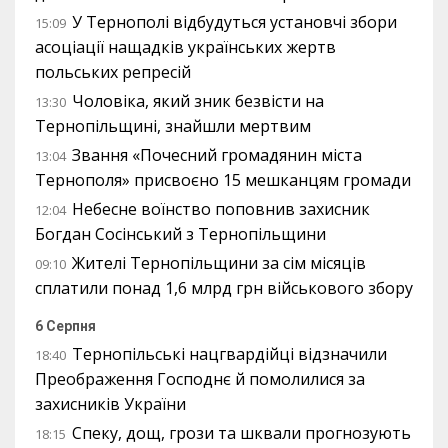
У Тернополі відбудуться установчі збори
15:09
асоціації нащадків українських жертв
польських репресій
Чоловіка, який зник безвісти на
13:30
Тернопільщині, знайшли мертвим
Звання «Почесний громадянин міста
13:04
Тернополя» присвоєно 15 мешканцям громади
Небесне воїнство поповнив захисник
12:04
Богдан Сосінський з Тернопільщини
Жителі Тернопільщини за сім місяців
09:10
сплатили понад 1,6 млрд грн військового збору
6 Серпня
Тернопільські нацгвардійці відзначили
18:40
Преображення Господнє й помолилися за
захисників України
Спеку, дощ, грози та шквали прогнозують
18:15