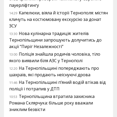
пауерліфтингу
Капелюхи, віяла й історії Тернополя: містян
14:29
кличуть на костюмовану екскурсію за донат
ЗСУ
Нова кулінарна традиція: жителів
13:30
Тернопільщини запрошують долучитись до
акції “Пиріг Незалежності”
Поліція знайшла родичів чоловіка, тіло
13:00
якого виявили біля АЗС у Тернополі
На Тернопільщині попереджають про
12:20
шахраїв, які продають неіснуючі дрова
На Тернопільщині п’яний водій втікав від
11:46
поліції і потрапив у ДТП
Тернопільщина втратила захисника
10:53
Романа Склярчука: більше року вважали
зниклим безвісти