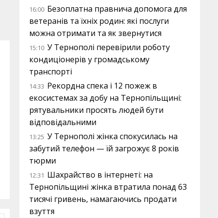
Безоплатна правнича допомога для
16:00
ветеранів та їхніх родин: які послуги
можна отримати та як звернутися
У Тернополі перевірили роботу
15:10
кондиціонерів у громадському
транспорті
Рекордна спека і 12 пожеж в
14:33
екосистемах за добу на Тернопільщині:
рятувальники просять людей бути
відповідальними
У Тернополі жінка спокусилась на
13:25
забутий телефон — їй загрожує 8 років
тюрми
Шахрайство в інтернеті: на
12:31
Тернопільщині жінка втратила понад 63
тисячі гривень, намагаючись продати
взуття