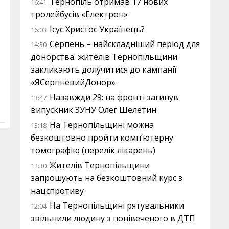
Тернопіль отримав 17 нових
16:41
тролейбусів «Електрон»
Ісус Христос Українець?
16:03
Серпень – найскладніший період для
14:30
донорства: жителів Тернопільщини
закликають долучитися до кампанії
«ЯСерпневийДонор»
Назавжди 29: на фронті загинув
13:47
випускник ЗУНУ Олег Шелетин
На Тернопільщині можна
13:18
безкоштовно пройти комп’ютерну
томографію (перелік лікарень)
Жителів Тернопільщини
12:30
запрошують на безкоштовний курс з
нацспротиву
На Тернопільщині рятувальники
12:04
звільнили людину з понівеченого в ДТП