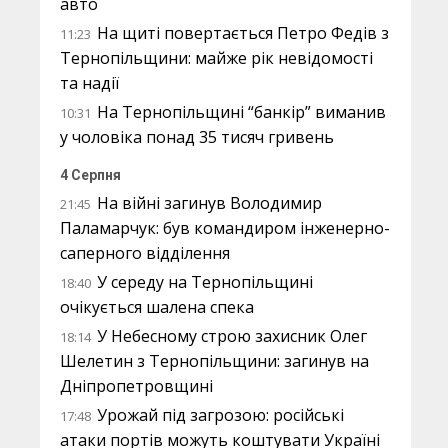
авто
На щиті повертається Петро Федів з
11:23
Тернопільщини: майже рік невідомості
та надії
На Тернопільщині “банкір” виманив
10:31
у чоловіка понад 35 тисяч гривень
4 Серпня
На війні загинув Володимир
21:45
Паламарчук: був командиром інженерно-
саперного відділення
У середу на Тернопільщині
18:40
очікується шалена спека
У Небесному строю захисник Олег
18:14
Шелетин з Тернопільщини: загинув на
Дніпропетровщині
Урожай під загрозою: російські
17:48
атаки портів можуть коштувати Україні