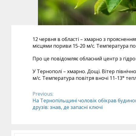
12 червня в області – хмарно з проясненням
місцями пориви 15-20 м/с. Температура пов
Про це повідомляє обласний центр з гідро
У Тернополі – хмарно. Дощі. Вітер північно
м/с. Температура повітря вночі 11-13° тепл
Previous:
Continue
На Тернопільщині чоловік обікрав будино
друзів: знав, де запасні ключі
Reading