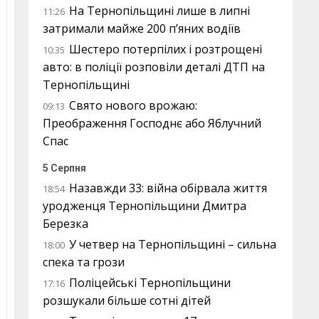
На Тернопільщині лише в липні
11:26
затримали майже 200 п’яних водіїв
Шестеро потерпілих і розтрощені
10:35
авто: в поліції розповіли деталі ДТП на
Тернопільщині
Свято нового врожаю:
09:13
Преображення Господнє або Яблучний
Спас
5 Серпня
Назавжди 33: війна обірвала життя
18:54
уродженця Тернопільщини Дмитра
Березка
У четвер на Тернопільщині – сильна
18:00
спека та грози
Поліцейські Тернопільщини
17:16
розшукали більше сотні дітей