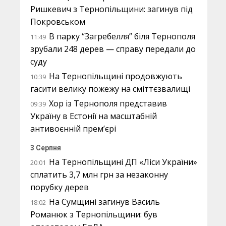
Ришкевич з Тернопільщини: загинув під
Покровськом
В парку “Загребелля” біля Тернополя
11:49
зрубали 248 дерев — справу передали до
суду
На Тернопільщині продовжують
10:39
гасити велику пожежу на сміттєзвалищі
Хор із Тернополя представив
09:39
Україну в Естонії на масштабній
антивоєнній прем’єрі
3 Серпня
На Тернопільщині ДП «Ліси України»
20:01
сплатить 3,7 млн грн за незаконну
порубку дерев
На Сумщині загинув Василь
18:02
Романюк з Тернопільщини: був