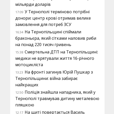
мільярди доларів
У Тернополі терміново потрібні
17:09
донори: центр крові отримав велике
замовлення для потреб ЗСУ
На Тернопільщині спіймали
16:34
браконьєра, який сітками наловив риби
на понад 220 тисяч гривень
Смертельна ДТП на Тернопільщині:
15:38
медики не врятували життя 16-річного
мотоцикліста
На фронті загинув Юрій Пушкар з
13:23
Тернопільщини: війна забирає
найкращих
Поліція знайшла нападника, який у
12:50
Тернополі травмував дитину металевою
пляшкою
На щиті повертається Василь
12:17