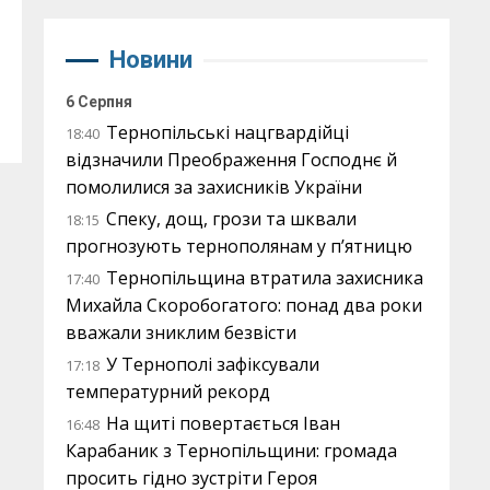
Новини
6 Серпня
Тернопільські нацгвардійці
18:40
відзначили Преображення Господнє й
помолилися за захисників України
Спеку, дощ, грози та шквали
18:15
прогнозують тернополянам у п’ятницю
Тернопільщина втратила захисника
17:40
Михайла Скоробогатого: понад два роки
вважали зниклим безвісти
У Тернополі зафіксували
17:18
температурний рекорд
На щиті повертається Іван
16:48
Карабаник з Тернопільщини: громада
просить гідно зустріти Героя