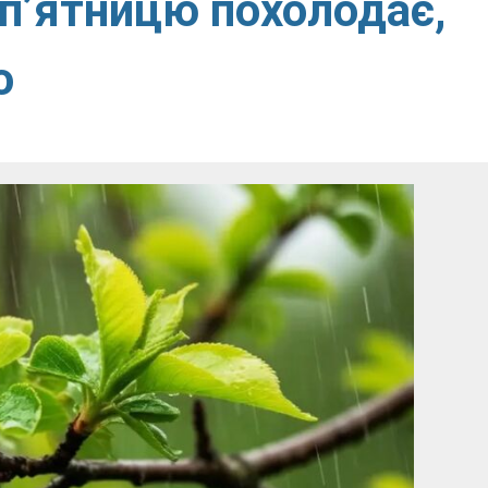
 п’ятницю похолодає,
о