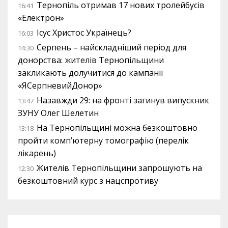
Тернопіль отримав 17 нових тролейбусів
16:41
«Електрон»
Ісус Христос Українець?
16:03
Серпень – найскладніший період для
14:30
донорства: жителів Тернопільщини
закликають долучитися до кампанії
«ЯСерпневийДонор»
Назавжди 29: на фронті загинув випускник
13:47
ЗУНУ Олег Шелетин
На Тернопільщині можна безкоштовно
13:18
пройти комп’ютерну томографію (перелік
лікарень)
Жителів Тернопільщини запрошують на
12:30
безкоштовний курс з нацспротиву