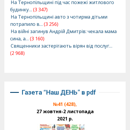
На Тернопільщині під час пожежі житлового
будинку…
(3 347)
На Тернопільщині авто з чотирма дітьми
потрапило в…
(3 256)
На війні загинув Андрій Дмитрів: чекала мама
сина, а…
(3 160)
Священники застерігають вірян від послуг…
(2 968)
Газета “Наш ДЕНЬ” в pdf
№41 (428),
27 жовтня-2 листопада
2021 р.