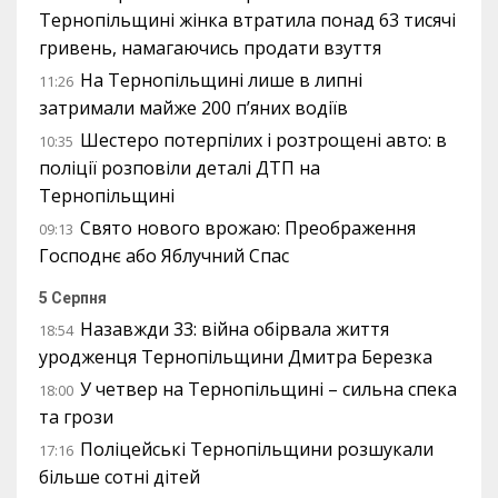
Тернопільщині жінка втратила понад 63 тисячі
гривень, намагаючись продати взуття
На Тернопільщині лише в липні
11:26
затримали майже 200 п’яних водіїв
Шестеро потерпілих і розтрощені авто: в
10:35
поліції розповіли деталі ДТП на
Тернопільщині
Свято нового врожаю: Преображення
09:13
Господнє або Яблучний Спас
5 Серпня
Назавжди 33: війна обірвала життя
18:54
уродженця Тернопільщини Дмитра Березка
У четвер на Тернопільщині – сильна спека
18:00
та грози
Поліцейські Тернопільщини розшукали
17:16
більше сотні дітей