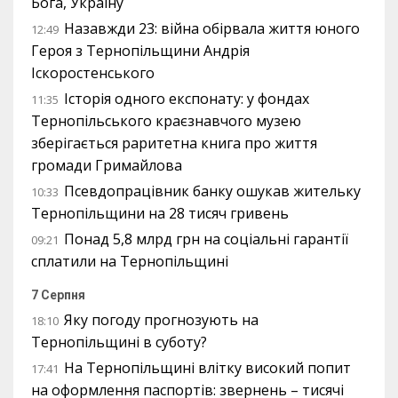
Бога, Україну
Назавжди 23: війна обірвала життя юного
12:49
Героя з Тернопільщини Андрія
Іскоростенського
Історія одного експонату: у фондах
11:35
Тернопільського краєзнавчого музею
зберігається раритетна книга про життя
громади Гримайлова
Псевдопрацівник банку ошукав жительку
10:33
Тернопільщини на 28 тисяч гривень
Понад 5,8 млрд грн на соціальні гарантії
09:21
сплатили на Тернопільщині
7 Серпня
Яку погоду прогнозують на
18:10
Тернопільщині в суботу?
На Тернопільщині влітку високий попит
17:41
на оформлення паспортів: звернень – тисячі