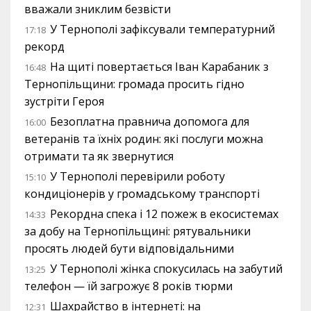
вважали зниклим безвісти
У Тернополі зафіксували температурний
17:18
рекорд
На щиті повертається Іван Карабаник з
16:48
Тернопільщини: громада просить гідно
зустріти Героя
Безоплатна правнича допомога для
16:00
ветеранів та їхніх родин: які послуги можна
отримати та як звернутися
У Тернополі перевірили роботу
15:10
кондиціонерів у громадському транспорті
Рекордна спека і 12 пожеж в екосистемах
14:33
за добу на Тернопільщині: рятувальники
просять людей бути відповідальними
У Тернополі жінка спокусилась на забутий
13:25
телефон — їй загрожує 8 років тюрми
Шахрайство в інтернеті: на
12:31