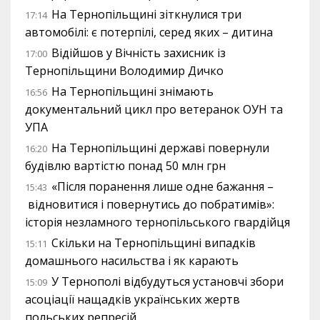
На Тернопільщині зіткнулися три
17:14
автомобілі: є потерпілі, серед яких – дитина
Відійшов у Вічність захисник із
17:00
Тернопільщини Володимир Дичко
На Тернопільщині знімають
16:56
документальний цикл про ветеранок ОУН та
УПА
На Тернопільщині державі повернули
16:20
будівлю вартістю понад 50 млн грн
«Після поранення лише одне бажання –
15:43
відновитися і повернутись до побратимів»:
історія незламного тернопільського гвардійця
Скільки на Тернопільщині випадків
15:11
домашнього насильства і як карають
У Тернополі відбудуться установчі збори
15:09
асоціації нащадків українських жертв
польських репресій