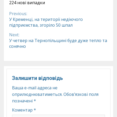
224 нові випадки
Previous:
Continue
У Кременці, на території недіючого
підприємства, згоріло 50 шпал
Reading
Next:
У четвер на Тернопільщині буде дуже тепло та
сонячно
Залишити відповідь
Ваша e-mail адреса не
оприлюднюватиметься.
Обов’язкові поля
позначені
*
Коментар
*