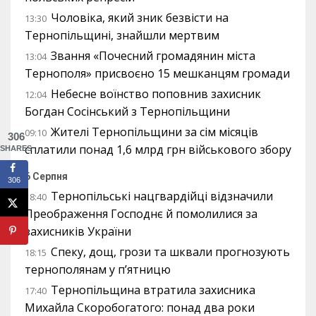
Чоловіка, який зник безвісти на
13:30
Тернопільщині, знайшли мертвим
Звання «Почесний громадянин міста
13:04
Тернополя» присвоєно 15 мешканцям громади
Небесне воїнство поповнив захисник
12:04
Богдан Сосінський з Тернопільщини
Жителі Тернопільщини за сім місяців
09:10
306
сплатили понад 1,6 млрд грн військового збору
SHARES
6 Серпня
306
Тернопільські нацгвардійці відзначили
18:40
Преображення Господнє й помолилися за
захисників України
Спеку, дощ, грози та шквали прогнозують
18:15
тернополянам у п’ятницю
Тернопільщина втратила захисника
17:40
Михайла Скоробогатого: понад два роки