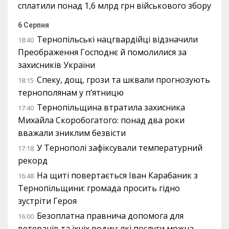
сплатили понад 1,6 млрд грн військового збору
6 Серпня
Тернопільські нацгвардійці відзначили
18:40
Преображення Господнє й помолилися за
захисників України
Спеку, дощ, грози та шквали прогнозують
18:15
тернополянам у п’ятницю
Тернопільщина втратила захисника
17:40
Михайла Скоробогатого: понад два роки
вважали зниклим безвісти
У Тернополі зафіксували температурний
17:18
рекорд
На щиті повертається Іван Карабаник з
16:48
Тернопільщини: громада просить гідно
зустріти Героя
Безоплатна правнича допомога для
16:00
ветеранів та їхніх родин: які послуги можна