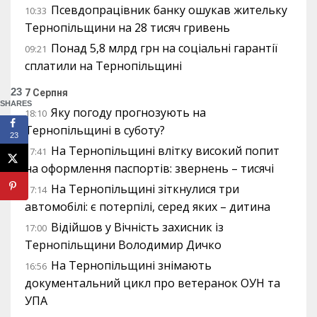
Псевдопрацівник банку ошукав жительку
10:33
Тернопільщини на 28 тисяч гривень
Понад 5,8 млрд грн на соціальні гарантії
09:21
сплатили на Тернопільщині
23
7 Серпня
SHARES
Яку погоду прогнозують на
18:10
Тернопільщині в суботу?
23
На Тернопільщині влітку високий попит
17:41
на оформлення паспортів: звернень – тисячі
На Тернопільщині зіткнулися три
17:14
автомобілі: є потерпілі, серед яких – дитина
Відійшов у Вічність захисник із
17:00
Тернопільщини Володимир Дичко
На Тернопільщині знімають
16:56
документальний цикл про ветеранок ОУН та
УПА