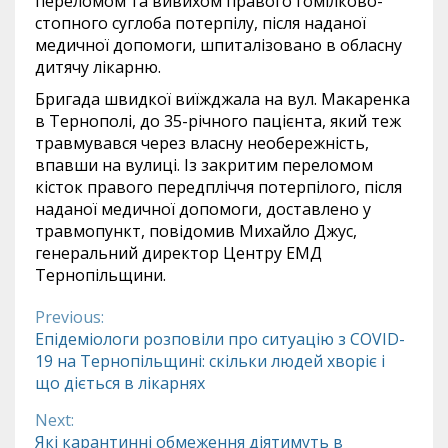
переломом та вивихом правого гомілково-
стопного суглоба потерпілу, після наданої
медичної допомоги, шпиталізовано в обласну
дитячу лікарню.
Бригада швидкої виїжджала на вул. Макаренка
в Тернополі, до 35-річного пацієнта, який теж
травмувався через власну необережність,
впавши на вулиці. Із закритим переломом
кісток правого передпліччя потерпілого, після
наданої медичної допомоги, доставлено у
травмопункт, повідомив Михайло Джус,
генеральний директор Центру ЕМД
Тернопільщини.
Previous:
Continue
Епідеміологи розповіли про ситуацію з COVID-
19 на Тернопільщині: скільки людей хворіє і
Reading
що діється в лікарнях
Next:
Які карантинні обмеження діятимуть в