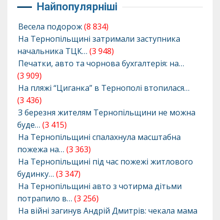
Найпопулярніші
Весела подорож
(8 834)
На Тернопільщині затримали заступника
начальника ТЦК…
(3 948)
Печатки, авто та чорнова бухгалтерія: на…
(3 909)
На пляжі “Циганка” в Тернополі втопилася…
(3 436)
З березня жителям Тернопільщини не можна
буде…
(3 415)
На Тернопільщині спалахнула масштабна
пожежа на…
(3 363)
На Тернопільщині під час пожежі житлового
будинку…
(3 347)
На Тернопільщині авто з чотирма дітьми
потрапило в…
(3 256)
На війні загинув Андрій Дмитрів: чекала мама