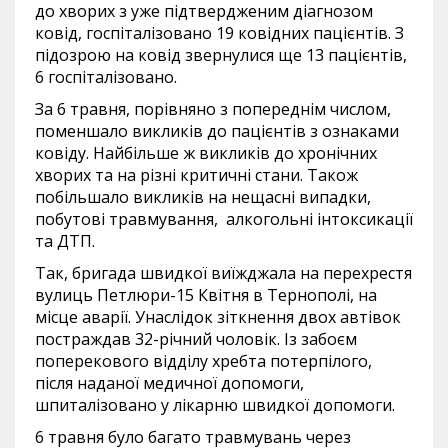
до хворих з уже підтвердженим діагнозом
ковід, госпіталізовано 19 ковідних пацієнтів. З
підозрою на ковід звернулися ще 13 пацієнтів,
6 госпіталізовано.
За 6 травня, порівняно з попереднім числом,
поменшало викликів до пацієнтів з ознаками
ковіду. Найбільше ж викликів до хронічних
хворих та на різні критичні стани. Також
побільшало викликів на нещасні випадки,
побутові травмування, алкогольні інтоксикації
та ДТП.
Так, бригада швидкої виїжджала на перехрестя
вулиць Петлюри-15 Квітня в Тернополі, на
місце аварії. Унаслідок зіткнення двох автівок
постраждав 32-річний чоловік. Із забоєм
поперекового відділу хребта потерпілого,
після наданої медичної допомоги,
шпиталізовано у лікарню швидкої допомоги.
6 травня було багато травмувань через