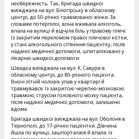
необережність. Так, бригада швидкої
виїжджала на вул. Білогірську в обласному
центрі, до 50-річної травмованої жінки. За
словами потерпілої, вона вживала алкоголь,
впала на вулиці й відчула біль у правому плечі.
Із закритим переломом правої плечової кістки,
у стані алкогольного сп’яніння пацієнтку, після
наданої медичної допомоги, шпиталізовано у
лікарню швидкої допомоги.
Швидка виїжджала на вул. К. Савури в
обласному центрі, до 80-річного пацієнта.
Вночі літній чоловік упав у квартирі й
травмувався. Із закритою черепно-мозковою
травмою, струсом головного мозку пацієнта,
після наданої медичної допомоги, залишено
вдома.
Бригада швидкої виїжджала на вул. Оболоня в
Тернополі, до 17-річної пацієнтки. Дівчина
йшла по вулиці, зашпорталася й впала. Із