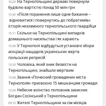
На Тернопільщині державі повернули
16:20
будівлю вартістю понад 50 млн грн
«Після поранення лише одне бажання –
15:43
відновитися і повернутись до побратимів»:
історія незламного тернопільського гвардійця
Скільки на Тернопільщині випадків
15:11
домашнього насильства і як карають
У Тернополі відбудуться установчі збори
15:09
асоціації нащадків українських жертв
польських репресій
Чоловіка, який зник безвісти на
13:30
Тернопільщині, знайшли мертвим
Звання «Почесний громадянин міста
13:04
Тернополя» присвоєно 15 мешканцям громади
Небесне воїнство поповнив захисник
12:04
Богдан Сосінський з Тернопільщини
Жителі Тернопільщини за сім місяців
09:10