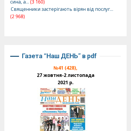
сина, а…
(3 160)
Священники застерігають вірян від послуг…
(2 968)
Газета “Наш ДЕНЬ” в pdf
№41 (428),
27 жовтня-2 листопада
2021 р.