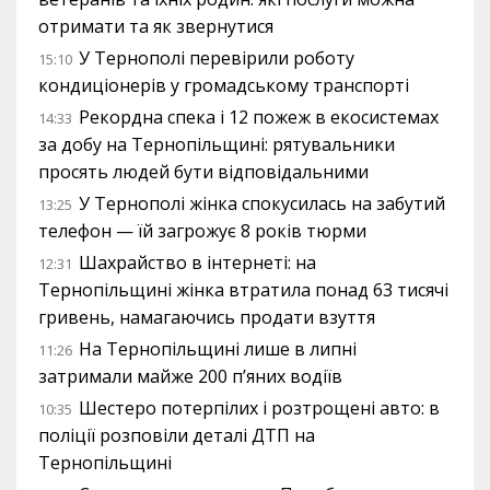
отримати та як звернутися
У Тернополі перевірили роботу
15:10
кондиціонерів у громадському транспорті
Рекордна спека і 12 пожеж в екосистемах
14:33
за добу на Тернопільщині: рятувальники
просять людей бути відповідальними
У Тернополі жінка спокусилась на забутий
13:25
телефон — їй загрожує 8 років тюрми
Шахрайство в інтернеті: на
12:31
Тернопільщині жінка втратила понад 63 тисячі
гривень, намагаючись продати взуття
На Тернопільщині лише в липні
11:26
затримали майже 200 п’яних водіїв
Шестеро потерпілих і розтрощені авто: в
10:35
поліції розповіли деталі ДТП на
Тернопільщині