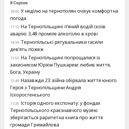
8 Серпня
У неділю на тернополян очікує комфортна
18:00
погода
На Тернопільщині п’яний водій скоїв
17:12
аварію: 3,48 проміле алкоголю в крові
Тернопільські рятувальники гасили
14:39
дев’ять пожеж
На Тернопільщині попрощалися із
13:50
захисником Юрієм Пушкарем: любив життя,
Бога, Україну
Назавжди 23: війна обірвала життя юного
12:49
Героя з Тернопільщини Андрія
Іскоростенського
Історія одного експонату: у фондах
11:35
Тернопільського краєзнавчого музею
зберігається раритетна книга про життя
громади Гримайлова