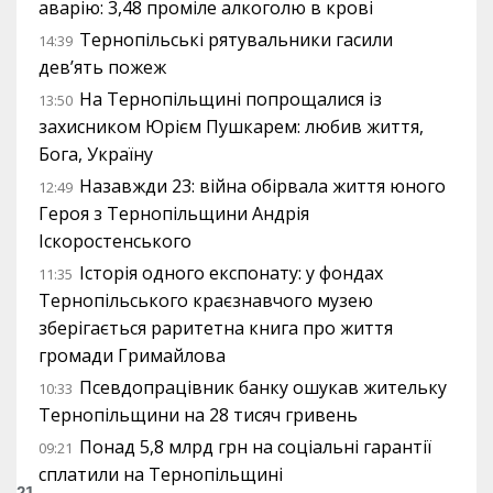
аварію: 3,48 проміле алкоголю в крові
Тернопільські рятувальники гасили
14:39
дев’ять пожеж
На Тернопільщині попрощалися із
13:50
захисником Юрієм Пушкарем: любив життя,
Бога, Україну
Назавжди 23: війна обірвала життя юного
12:49
Героя з Тернопільщини Андрія
Іскоростенського
Історія одного експонату: у фондах
11:35
Тернопільського краєзнавчого музею
зберігається раритетна книга про життя
громади Гримайлова
Псевдопрацівник банку ошукав жительку
10:33
Тернопільщини на 28 тисяч гривень
Понад 5,8 млрд грн на соціальні гарантії
09:21
сплатили на Тернопільщині
21