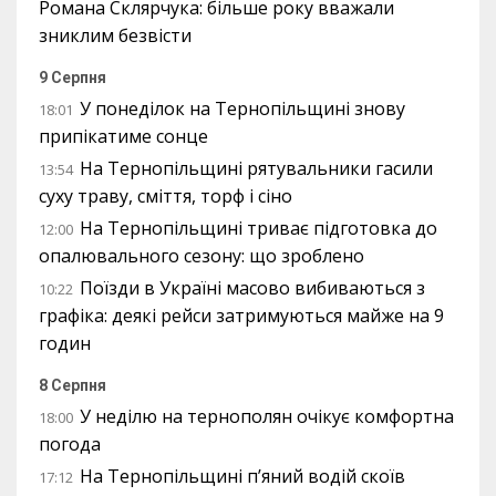
Романа Склярчука: більше року вважали
зниклим безвісти
9 Серпня
У понеділок на Тернопільщині знову
18:01
припікатиме сонце
На Тернопільщині рятувальники гасили
13:54
суху траву, сміття, торф і сіно
На Тернопільщині триває підготовка до
12:00
опалювального сезону: що зроблено
Поїзди в Україні масово вибиваються з
10:22
графіка: деякі рейси затримуються майже на 9
годин
8 Серпня
У неділю на тернополян очікує комфортна
18:00
погода
На Тернопільщині п’яний водій скоїв
17:12