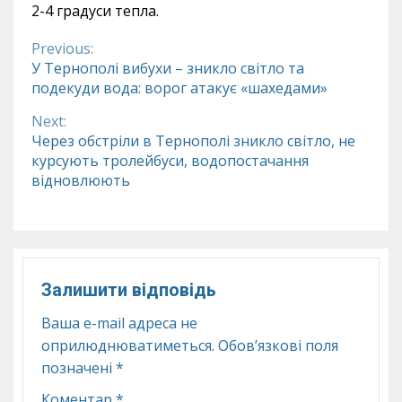
2-4 градуси тепла.
Previous:
Continue
У Тернополі вибухи – зникло світло та
подекуди вода: ворог атакує «шахедами»
Reading
Next:
Через обстріли в Тернополі зникло світло, не
курсують тролейбуси, водопостачання
відновлюють
Залишити відповідь
Ваша e-mail адреса не
оприлюднюватиметься.
Обов’язкові поля
позначені
*
Коментар
*