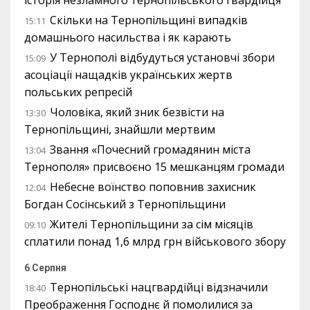
історія незламного тернопільського гвардійця
Скільки на Тернопільщині випадків
15:11
домашнього насильства і як карають
У Тернополі відбудуться установчі збори
15:09
асоціації нащадків українських жертв
польських репресій
Чоловіка, який зник безвісти на
13:30
Тернопільщині, знайшли мертвим
Звання «Почесний громадянин міста
13:04
Тернополя» присвоєно 15 мешканцям громади
Небесне воїнство поповнив захисник
12:04
Богдан Сосінський з Тернопільщини
Жителі Тернопільщини за сім місяців
09:10
сплатили понад 1,6 млрд грн військового збору
6 Серпня
Тернопільські нацгвардійці відзначили
18:40
Преображення Господнє й помолилися за