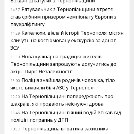
Богдан Шкатуляк з Тернопільщини
Рятувальник з Тернопільщини втретє
14:57
став срібним призером чемпіонату Європи з
пауерліфтингу
Капелюхи, віяла й історії Тернополя: містян
14:29
кличуть на костюмовану екскурсію за донат
ЗСУ
Нова кулінарна традиція: жителів
13:30
Тернопільщини запрошують долучитись до
акції “Пиріг Незалежності”
Поліція знайшла родичів чоловіка, тіло
13:00
якого виявили біля АЗС у Тернополі
На Тернопільщині попереджають про
12:20
шахраїв, які продають неіснуючі дрова
На Тернопільщині п’яний водій втікав від
11:46
поліції і потрапив у ДТП
Тернопільщина втратила захисника
10:53