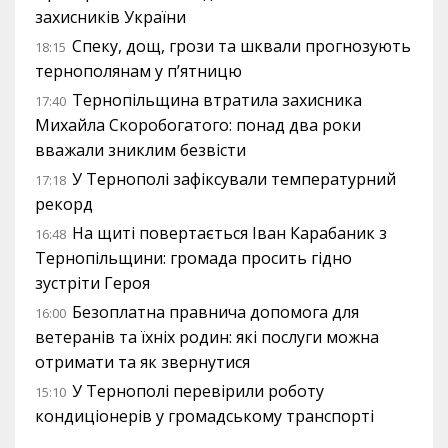
захисників України
Спеку, дощ, грози та шквали прогнозують
18:15
тернополянам у п’ятницю
Тернопільщина втратила захисника
17:40
Михайла Скоробогатого: понад два роки
вважали зниклим безвісти
У Тернополі зафіксували температурний
17:18
рекорд
На щиті повертається Іван Карабаник з
16:48
Тернопільщини: громада просить гідно
зустріти Героя
Безоплатна правнича допомога для
16:00
ветеранів та їхніх родин: які послуги можна
отримати та як звернутися
У Тернополі перевірили роботу
15:10
кондиціонерів у громадському транспорті