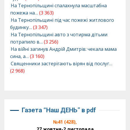
На Тернопільщині спалахнула масштабна
пожежа на…
(3 363)
На Тернопільщині під час пожежі житлового
будинку…
(3 347)
На Тернопільщині авто з чотирма дітьми
потрапило в…
(3 256)
На війні загинув Андрій Дмитрів: чекала мама
сина, а…
(3 160)
Священники застерігають вірян від послуг…
(2 968)
Газета “Наш ДЕНЬ” в pdf
№41 (428),
27 жовтня-2 листопада