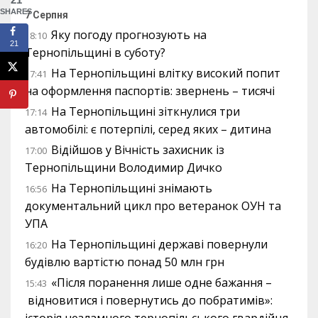
SHARES
7 Серпня
Яку погоду прогнозують на
18:10
21
Тернопільщині в суботу?
На Тернопільщині влітку високий попит
17:41
на оформлення паспортів: звернень – тисячі
На Тернопільщині зіткнулися три
17:14
автомобілі: є потерпілі, серед яких – дитина
Відійшов у Вічність захисник із
17:00
Тернопільщини Володимир Дичко
На Тернопільщині знімають
16:56
документальний цикл про ветеранок ОУН та
УПА
На Тернопільщині державі повернули
16:20
будівлю вартістю понад 50 млн грн
«Після поранення лише одне бажання –
15:43
відновитися і повернутись до побратимів»: