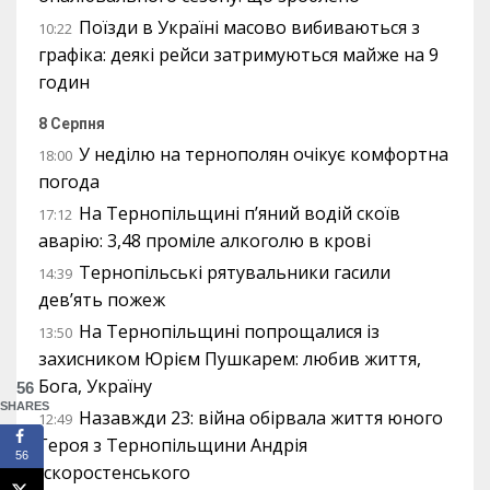
Поїзди в Україні масово вибиваються з
10:22
графіка: деякі рейси затримуються майже на 9
годин
8 Серпня
У неділю на тернополян очікує комфортна
18:00
погода
На Тернопільщині п’яний водій скоїв
17:12
аварію: 3,48 проміле алкоголю в крові
Тернопільські рятувальники гасили
14:39
дев’ять пожеж
На Тернопільщині попрощалися із
13:50
захисником Юрієм Пушкарем: любив життя,
Бога, Україну
56
SHARES
Назавжди 23: війна обірвала життя юного
12:49
Героя з Тернопільщини Андрія
56
Іскоростенського