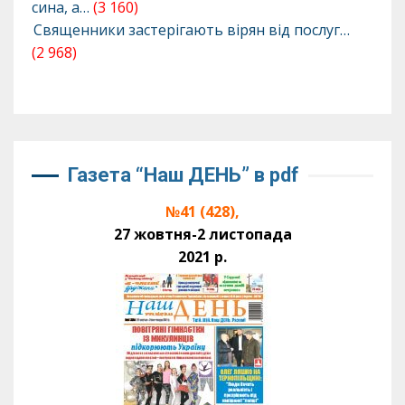
сина, а…
(3 160)
Священники застерігають вірян від послуг…
(2 968)
Газета “Наш ДЕНЬ” в pdf
№41 (428),
27 жовтня-2 листопада
2021 р.