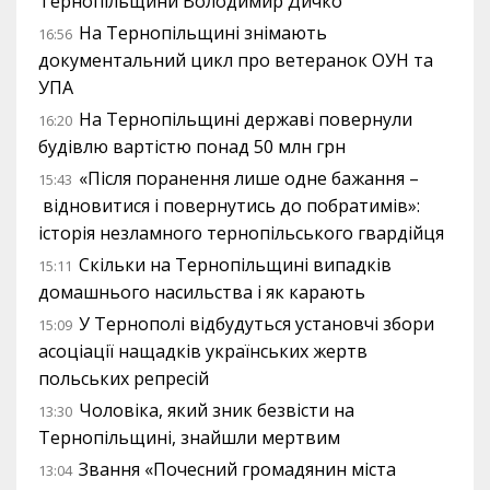
Тернопільщини Володимир Дичко
На Тернопільщині знімають
16:56
документальний цикл про ветеранок ОУН та
УПА
На Тернопільщині державі повернули
16:20
будівлю вартістю понад 50 млн грн
«Після поранення лише одне бажання –
15:43
відновитися і повернутись до побратимів»:
історія незламного тернопільського гвардійця
Скільки на Тернопільщині випадків
15:11
домашнього насильства і як карають
У Тернополі відбудуться установчі збори
15:09
асоціації нащадків українських жертв
польських репресій
Чоловіка, який зник безвісти на
13:30
Тернопільщині, знайшли мертвим
Звання «Почесний громадянин міста
13:04