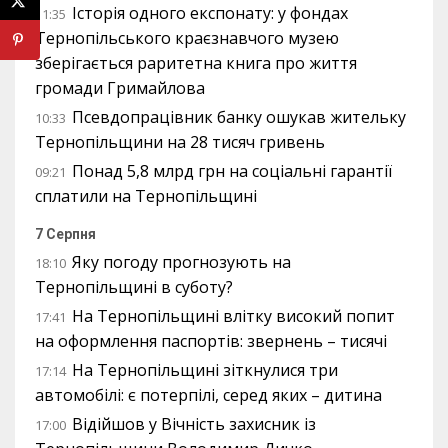
Історія одного експонату: у фондах
11:35
Тернопільського краєзнавчого музею
зберігається раритетна книга про життя
громади Гримайлова
Псевдопрацівник банку ошукав жительку
10:33
Тернопільщини на 28 тисяч гривень
Понад 5,8 млрд грн на соціальні гарантії
09:21
сплатили на Тернопільщині
7 Серпня
Яку погоду прогнозують на
18:10
Тернопільщині в суботу?
На Тернопільщині влітку високий попит
17:41
на оформлення паспортів: звернень – тисячі
На Тернопільщині зіткнулися три
17:14
автомобілі: є потерпілі, серед яких – дитина
Відійшов у Вічність захисник із
17:00