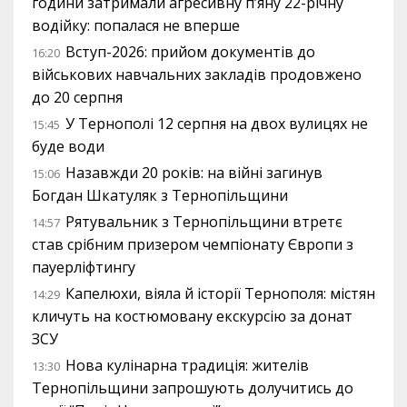
години затримали агресивну п’яну 22-річну
водійку: попалася не вперше
Вступ-2026: прийом документів до
16:20
військових навчальних закладів продовжено
до 20 серпня
У Тернополі 12 серпня на двох вулицях не
15:45
буде води
Назавжди 20 років: на війні загинув
15:06
Богдан Шкатуляк з Тернопільщини
Рятувальник з Тернопільщини втретє
14:57
став срібним призером чемпіонату Європи з
пауерліфтингу
Капелюхи, віяла й історії Тернополя: містян
14:29
кличуть на костюмовану екскурсію за донат
ЗСУ
Нова кулінарна традиція: жителів
13:30
Тернопільщини запрошують долучитись до