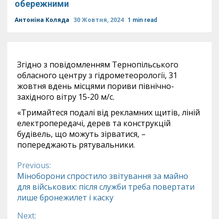
обережними
Антоніна Коляда
30 Жовтня, 2024
1 min read
Згідно з повідомленням Тернопільського
обласного центру з гідрометеорології, 31
жовтня вдень місцями пориви північно-
західного вітру 15-20 м/с.
«Тримайтеся подалі від рекламних щитів, ліній
електропередачі, дерев та конструкцій
будівель, що можуть зірватися, –
попереджають рятувальники.
Previous:
Continue
Міноборони спростило звітування за майно
для військових: після служби треба повертати
Reading
лише бронежилет і каску
Next: