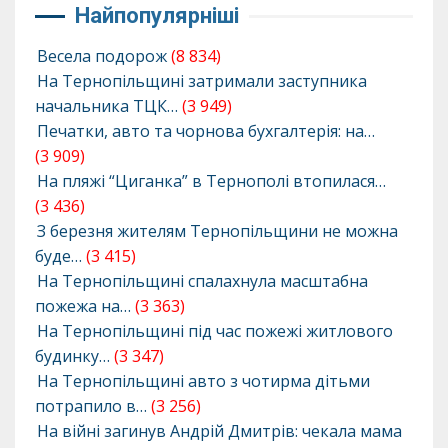
Найпопулярніші
Весела подорож
(8 834)
На Тернопільщині затримали заступника
начальника ТЦК…
(3 949)
Печатки, авто та чорнова бухгалтерія: на…
(3 909)
На пляжі “Циганка” в Тернополі втопилася…
(3 436)
З березня жителям Тернопільщини не можна
буде…
(3 415)
На Тернопільщині спалахнула масштабна
пожежа на…
(3 363)
На Тернопільщині під час пожежі житлового
будинку…
(3 347)
На Тернопільщині авто з чотирма дітьми
потрапило в…
(3 256)
На війні загинув Андрій Дмитрів: чекала мама