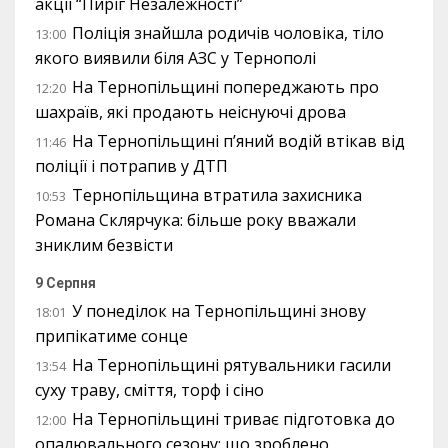
акції “Пиріг Незалежності”
Поліція знайшла родичів чоловіка, тіло
13:00
якого виявили біля АЗС у Тернополі
На Тернопільщині попереджають про
12:20
шахраїв, які продають неіснуючі дрова
На Тернопільщині п’яний водій втікав від
11:46
поліції і потрапив у ДТП
Тернопільщина втратила захисника
10:53
Романа Склярчука: більше року вважали
зниклим безвісти
9 Серпня
У понеділок на Тернопільщині знову
18:01
припікатиме сонце
На Тернопільщині рятувальники гасили
13:54
суху траву, сміття, торф і сіно
На Тернопільщині триває підготовка до
12:00
опалювального сезону: що зроблено