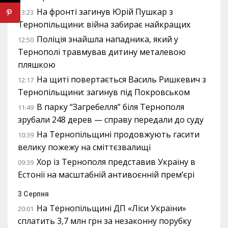
На фронті загинув Юрій Пушкар з
13:23
Тернопільщини: війна забирає найкращих
Поліція знайшла нападника, який у
12:50
Тернополі травмував дитину металевою
пляшкою
На щиті повертається Василь Ришкевич з
12:17
Тернопільщини: загинув під Покровськом
В парку “Загребелля” біля Тернополя
11:49
зрубали 248 дерев — справу передали до суду
На Тернопільщині продовжують гасити
10:39
велику пожежу на сміттєзвалищі
Хор із Тернополя представив Україну в
09:39
Естонії на масштабній антивоєнній прем’єрі
3 Серпня
На Тернопільщині ДП «Ліси України»
20:01
сплатить 3,7 млн грн за незаконну порубку