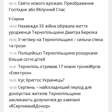
Свято нового врожаю: Преображення
09:13
Господнє або Яблучний Спас
5 Серпня
Назавжди 33: війна обірвала життя
18:54
уродженця Тернопільщини Дмитра Березка
У четвер на Тернопільщині – сильна спека
18:00
та грози
Поліцейські Тернопільщини розшукали
17:16
більше сотні дітей
Тернопіль отримав 17 нових тролейбусів
16:41
«Електрон»
Ісус Христос Українець?
16:03
Серпень – найскладніший період для
14:30
донорства: жителів Тернопільщини
закликають долучитися до кампанії
«ЯСерпневийДонор»