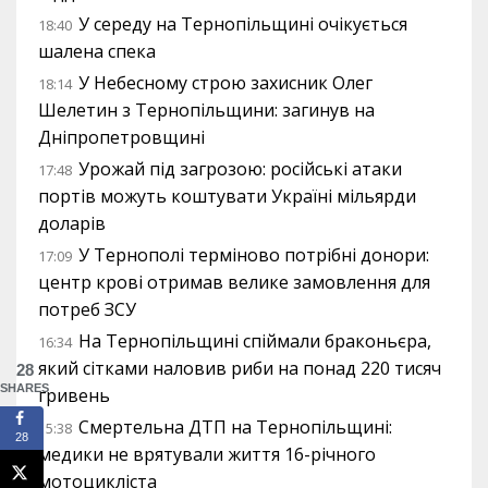
У середу на Тернопільщині очікується
18:40
шалена спека
У Небесному строю захисник Олег
18:14
Шелетин з Тернопільщини: загинув на
Дніпропетровщині
Урожай під загрозою: російські атаки
17:48
портів можуть коштувати Україні мільярди
доларів
У Тернополі терміново потрібні донори:
17:09
центр крові отримав велике замовлення для
потреб ЗСУ
На Тернопільщині спіймали браконьєра,
16:34
який сітками наловив риби на понад 220 тисяч
28
SHARES
гривень
Смертельна ДТП на Тернопільщині:
15:38
28
медики не врятували життя 16-річного
мотоцикліста