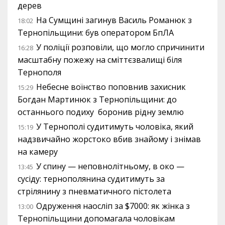
дерев
На Сумщині загинув Василь Романюк з
18:02
Тернопільщини: був оператором БпЛА
У поліції розповіли, що могло спричинити
16:28
масштабну пожежу на сміттєзвалищі біля
Тернополя
Небесне воїнство поповнив захисник
15:29
Богдан Мартинюк з Тернопільщини: до
останнього подиху боронив рідну землю
У Тернополі судитимуть чоловіка, який
15:19
надзвичайно жорстоко вбив знайому і знімав
на камеру
У спину — неповнолітньому, в око —
13:45
сусіду: тернополянина судитимуть за
стрілянину з пневматичного пістолета
Одруження наосліп за $7000: як жінка з
13:00
Тернопільщини допомагала чоловікам