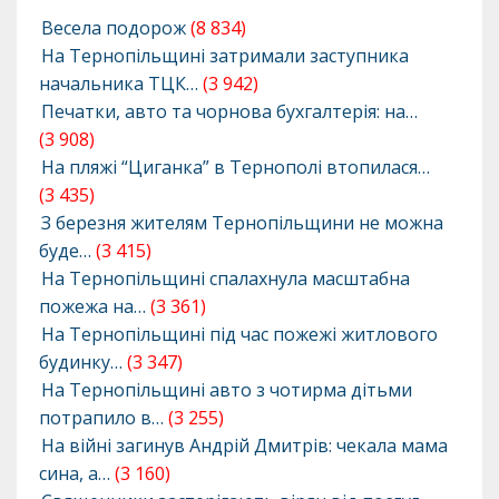
Весела подорож
(8 834)
На Тернопільщині затримали заступника
начальника ТЦК…
(3 942)
Печатки, авто та чорнова бухгалтерія: на…
(3 908)
На пляжі “Циганка” в Тернополі втопилася…
(3 435)
З березня жителям Тернопільщини не можна
буде…
(3 415)
На Тернопільщині спалахнула масштабна
пожежа на…
(3 361)
На Тернопільщині під час пожежі житлового
будинку…
(3 347)
На Тернопільщині авто з чотирма дітьми
потрапило в…
(3 255)
На війні загинув Андрій Дмитрів: чекала мама
сина, а…
(3 160)