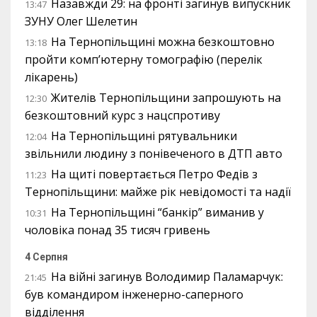
Назавжди 29: на фронті загинув випускник
13:47
ЗУНУ Олег Шелетин
На Тернопільщині можна безкоштовно
13:18
пройти комп’ютерну томографію (перелік
лікарень)
Жителів Тернопільщини запрошують на
12:30
безкоштовний курс з нацспротиву
На Тернопільщині рятувальники
12:04
звільнили людину з понівеченого в ДТП авто
На щиті повертається Петро Федів з
11:23
Тернопільщини: майже рік невідомості та надії
На Тернопільщині “банкір” виманив у
10:31
чоловіка понад 35 тисяч гривень
4 Серпня
На війні загинув Володимир Паламарчук:
21:45
був командиром інженерно-саперного
відділення