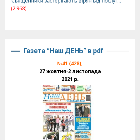
Священники застерігають вірян від послуг…
(2 968)
Газета “Наш ДЕНЬ” в pdf
№41 (428),
27 жовтня-2 листопада
2021 р.