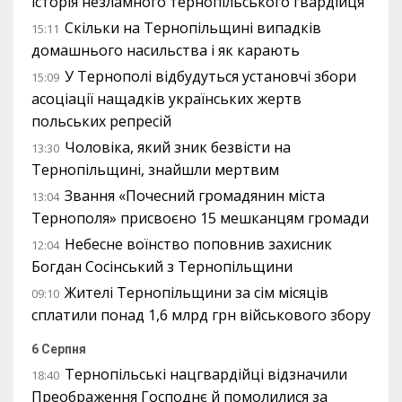
історія незламного тернопільського гвардійця
Скільки на Тернопільщині випадків
15:11
домашнього насильства і як карають
У Тернополі відбудуться установчі збори
15:09
асоціації нащадків українських жертв
польських репресій
Чоловіка, який зник безвісти на
13:30
Тернопільщині, знайшли мертвим
Звання «Почесний громадянин міста
13:04
Тернополя» присвоєно 15 мешканцям громади
Небесне воїнство поповнив захисник
12:04
Богдан Сосінський з Тернопільщини
Жителі Тернопільщини за сім місяців
09:10
сплатили понад 1,6 млрд грн військового збору
6 Серпня
Тернопільські нацгвардійці відзначили
18:40
Преображення Господнє й помолилися за