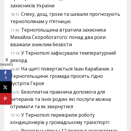
захисників України
Спеку, дощ, грози та шквали прогнозують
18:15
тернополянам у п’ятницю
Тернопільщина втратила захисника
17:40
Михайла Скоробогатого: понад два роки
вважали зниклим безвісти
У Тернополі зафіксували температурний
17:18
рекорд
8
SHARES
На щиті повертається Іван Карабаник з
16:48
Тернопільщини: громада просить гідно
8
зустріти Героя
Безоплатна правнича допомога для
16:00
ветеранів та їхніх родин: які послуги можна
отримати та як звернутися
У Тернополі перевірили роботу
15:10
кондиціонерів у громадському транспорті
Рекордна спека і 12 пожеж в екосистемах