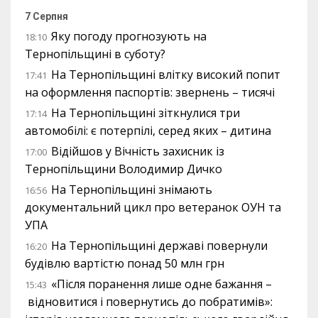
7 Серпня
Яку погоду прогнозують на
18:10
Тернопільщині в суботу?
На Тернопільщині влітку високий попит
17:41
на оформлення паспортів: звернень – тисячі
На Тернопільщині зіткнулися три
17:14
автомобілі: є потерпілі, серед яких – дитина
Відійшов у Вічність захисник із
17:00
Тернопільщини Володимир Дичко
На Тернопільщині знімають
16:56
документальний цикл про ветеранок ОУН та
УПА
На Тернопільщині державі повернули
16:20
будівлю вартістю понад 50 млн грн
«Після поранення лише одне бажання –
15:43
відновитися і повернутись до побратимів»: