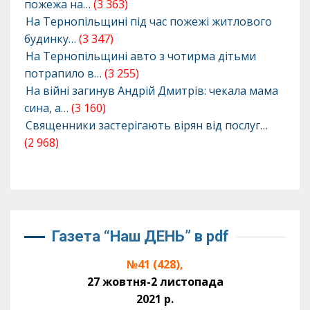
пожежа на…
(3 363)
На Тернопільщині під час пожежі житлового
будинку…
(3 347)
На Тернопільщині авто з чотирма дітьми
потрапило в…
(3 255)
На війні загинув Андрій Дмитрів: чекала мама
сина, а…
(3 160)
Священники застерігають вірян від послуг…
(2 968)
Газета “Наш ДЕНЬ” в pdf
№41 (428),
27 жовтня-2 листопада
2021 р.