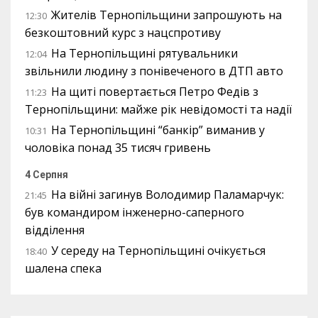
Жителів Тернопільщини запрошують на
12:30
безкоштовний курс з нацспротиву
На Тернопільщині рятувальники
12:04
звільнили людину з понівеченого в ДТП авто
На щиті повертається Петро Федів з
11:23
Тернопільщини: майже рік невідомості та надії
На Тернопільщині “банкір” виманив у
10:31
чоловіка понад 35 тисяч гривень
4 Серпня
На війні загинув Володимир Паламарчук:
21:45
був командиром інженерно-саперного
відділення
У середу на Тернопільщині очікується
18:40
шалена спека