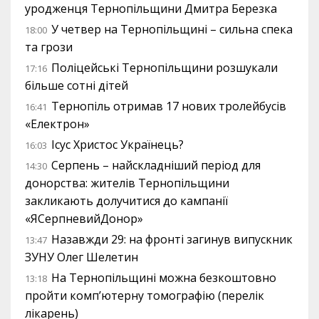
уродженця Тернопільщини Дмитра Березка
У четвер на Тернопільщині – сильна спека
18:00
та грози
Поліцейські Тернопільщини розшукали
17:16
більше сотні дітей
Тернопіль отримав 17 нових тролейбусів
16:41
«Електрон»
Ісус Христос Українець?
16:03
Серпень – найскладніший період для
14:30
донорства: жителів Тернопільщини
закликають долучитися до кампанії
«ЯСерпневийДонор»
Назавжди 29: на фронті загинув випускник
13:47
ЗУНУ Олег Шелетин
На Тернопільщині можна безкоштовно
13:18
пройти комп’ютерну томографію (перелік
лікарень)