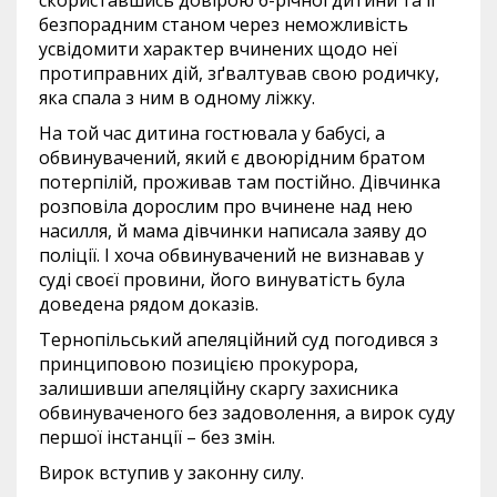
скориставшись довірою 6-річної дитини та її
безпорадним станом через неможливість
усвідомити характер вчинених щодо неї
протиправних дій, зґвалтував свою родичку,
яка спала з ним в одному ліжку.
На той час дитина гостювала у бабусі, а
обвинувачений, який є двоюрідним братом
потерпілій, проживав там постійно. Дівчинка
розповіла дорослим про вчинене над нею
насилля, й мама дівчинки написала заяву до
поліції. І хоча обвинувачений не визнавав у
суді своєї провини, його винуватість була
доведена рядом доказів.
Тернопільський апеляційний суд погодився з
принциповою позицією прокурора,
залишивши апеляційну скаргу захисника
обвинуваченого без задоволення, а вирок суду
першої інстанції – без змін.
Вирок вступив у законну силу.