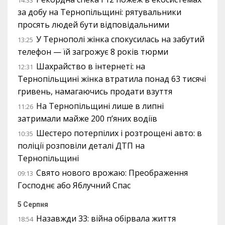
14:33
за добу на Тернопільщині: рятувальники
просять людей бути відповідальними
У Тернополі жінка спокусилась на забутий
13:25
телефон — їй загрожує 8 років тюрми
Шахрайство в інтернеті: на
12:31
Тернопільщині жінка втратила понад 63 тисячі
гривень, намагаючись продати взуття
На Тернопільщині лише в липні
11:26
затримали майже 200 п’яних водіїв
Шестеро потерпілих і розтрощені авто: в
10:35
поліції розповіли деталі ДТП на
Тернопільщині
Свято нового врожаю: Преображення
09:13
Господнє або Яблучний Спас
5 Серпня
Назавжди 33: війна обірвала життя
18:54