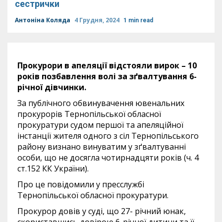
сестрички
Антоніна Коляда
4 Грудня, 2024
1 min read
Прокурори в апеляції відстояли вирок – 10
років позбавлення волі за зґвалтування 6-
річної дівчинки.
За публічного обвинувачення ювенальних
прокурорів Тернопільської обласної
прокуратури судом першої та апеляційної
інстанції жителя одного з сіл Тернопільського
району визнано винуватим у зґвалтуванні
особи, що не досягла чотирнадцяти років (ч. 4
ст.152 КК України).
Про це повідомили у пресслужбі
Тернопільської обласної прокуратури.
Прокурор довів у суді, що 27- річний юнак,