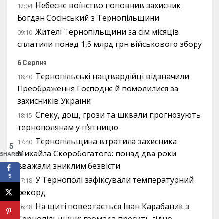
Небесне воїнство поповнив захисник
12:04
Богдан Сосінський з Тернопільщини
Жителі Тернопільщини за сім місяців
09:10
сплатили понад 1,6 млрд грн військового збору
6 Серпня
Тернопільські нацгвардійці відзначили
18:40
Преображення Господнє й помолилися за
захисників України
Спеку, дощ, грози та шквали прогнозують
18:15
тернополянам у п’ятницю
Тернопільщина втратила захисника
17:40
5
Михайла Скоробогатого: понад два роки
SHARES
вважали зниклим безвісти
5
У Тернополі зафіксували температурний
17:18
рекорд
На щиті повертається Іван Карабаник з
16:48
Тернопільщини: громада просить гідно