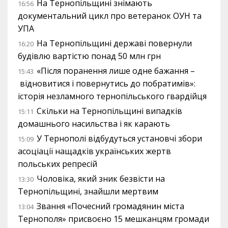
На Тернопільщині знімають
16:56
документальний цикл про ветеранок ОУН та
УПА
На Тернопільщині державі повернули
16:20
будівлю вартістю понад 50 млн грн
«Після поранення лише одне бажання –
15:43
відновитися і повернутись до побратимів»:
історія незламного тернопільського гвардійця
Скільки на Тернопільщині випадків
15:11
домашнього насильства і як карають
У Тернополі відбудуться установчі збори
15:09
асоціації нащадків українських жертв
польських репресій
Чоловіка, який зник безвісти на
13:30
Тернопільщині, знайшли мертвим
Звання «Почесний громадянин міста
13:04
Тернополя» присвоєно 15 мешканцям громади