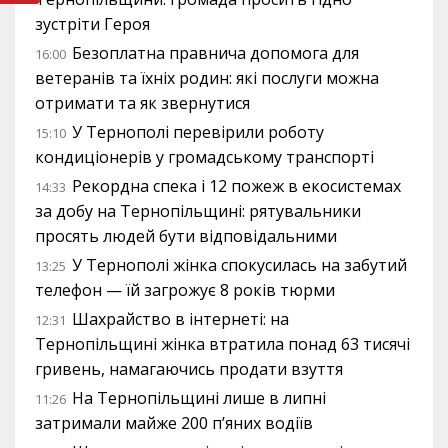
зустріти Героя
Безоплатна правнича допомога для
16:00
ветеранів та їхніх родин: які послуги можна
отримати та як звернутися
У Тернополі перевірили роботу
15:10
кондиціонерів у громадському транспорті
Рекордна спека і 12 пожеж в екосистемах
14:33
за добу на Тернопільщині: рятувальники
просять людей бути відповідальними
У Тернополі жінка спокусилась на забутий
13:25
телефон — їй загрожує 8 років тюрми
Шахрайство в інтернеті: на
12:31
Тернопільщині жінка втратила понад 63 тисячі
гривень, намагаючись продати взуття
На Тернопільщині лише в липні
11:26
затримали майже 200 п’яних водіїв