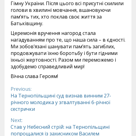
Гімну України. Після цього всі присутні схилили
голови в хвилині мовчання, вшановуючи
пам’ять тих, хто поклав своє життя за
Батьківщину.
Церемонія вручення нагород стала
нагадуванням про те, що наша сила – в єдності.
Ми зобов’язані шанувати пам’ять загиблих,
продовжувати їхню боротьбу і бути гідними
їхньої жертовності. Разом ми переможемо і
здобудемо справедливий мир!
Вічна слава Героям!
Previous:
Continue
На Тернопільщині суд визнав винним 27-
річного молодика у згвалтуванні 6-річної
Reading
сестрички
Next:
Став у Небесний стрій: на Тернопільщині
попрощалися із захисником Василем