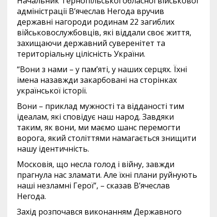
Начальник Тернопільської обласної військової
адміністрації В’ячеслав Негода вручив
державні нагороди родинам 22 загиблих
військовослужбовців, які віддали своє життя,
захищаючи державний суверенітет та
територіальну цілісність України.
“Вони з нами – у пам’яті, у наших серцях. Їхні
імена назавжди закарбовані на сторінках
української історії.
Вони – приклад мужності та відданості тим
ідеалам, які сповідує наш народ. Завдяки
таким, як вони, ми маємо шанс перемогти
ворога, який століттями намагається знищити
нашу ідентичність.
Московія, що несла голод і війну, завжди
прагнула нас зламати. Але їхні плани руйнують
наші незламні Герої”, – сказав В’ячеслав
Негода.
Захід розпочався виконанням Державного