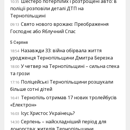
Шестеро потерпілих і розтрощені авто: в
10:35
поліції розповіли деталі ДТП на
Тернопільщині
Свято нового врожаю: Преображення
09:13
Господнє або Яблучний Спас
5 Серпня
Назавжди 33: війна обірвала життя
18:54
уродженця Тернопільщини Дмитра Березка
У четвер на Тернопільщині – сильна спека
18:00
та грози
Поліцейські Тернопільщини розшукали
17:16
більше сотні дітей
Тернопіль отримав 17 нових тролейбусів
16:41
«Електрон»
Ісус Христос Українець?
16:03
Серпень – найскладніший період для
14:30
донорства: жителів Тернопільщини