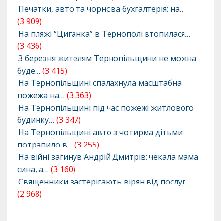
Печатки, авто та чорнова бухгалтерія: на…
(3 909)
На пляжі “Циганка” в Тернополі втопилася…
(3 436)
З березня жителям Тернопільщини не можна
буде…
(3 415)
На Тернопільщині спалахнула масштабна
пожежа на…
(3 363)
На Тернопільщині під час пожежі житлового
будинку…
(3 347)
На Тернопільщині авто з чотирма дітьми
потрапило в…
(3 255)
На війні загинув Андрій Дмитрів: чекала мама
сина, а…
(3 160)
Священники застерігають вірян від послуг…
(2 968)