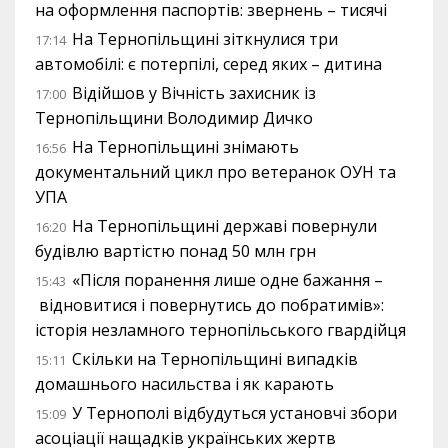
на оформлення паспортів: звернень – тисячі
На Тернопільщині зіткнулися три
17:14
автомобілі: є потерпілі, серед яких – дитина
Відійшов у Вічність захисник із
17:00
Тернопільщини Володимир Дичко
На Тернопільщині знімають
16:56
документальний цикл про ветеранок ОУН та
УПА
На Тернопільщині державі повернули
16:20
будівлю вартістю понад 50 млн грн
«Після поранення лише одне бажання –
15:43
відновитися і повернутись до побратимів»:
історія незламного тернопільського гвардійця
Скільки на Тернопільщині випадків
15:11
домашнього насильства і як карають
У Тернополі відбудуться установчі збори
15:09
асоціації нащадків українських жертв