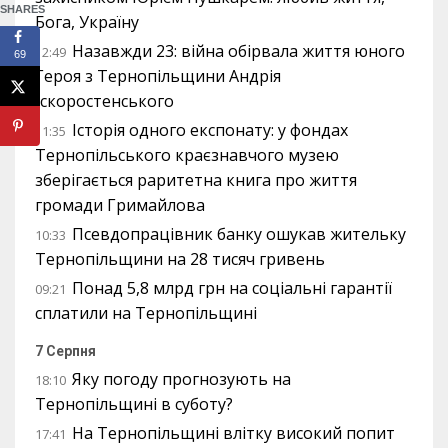
SHARES
Бога, Україну
Назавжди 23: війна обірвала життя юного
12:49
69
Героя з Тернопільщини Андрія
Іскоростенського
Історія одного експонату: у фондах
11:35
Тернопільського краєзнавчого музею
зберігається раритетна книга про життя
громади Гримайлова
Псевдопрацівник банку ошукав жительку
10:33
Тернопільщини на 28 тисяч гривень
Понад 5,8 млрд грн на соціальні гарантії
09:21
сплатили на Тернопільщині
7 Серпня
Яку погоду прогнозують на
18:10
Тернопільщині в суботу?
На Тернопільщині влітку високий попит
17:41