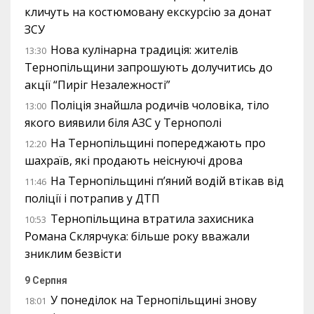
кличуть на костюмовану екскурсію за донат
ЗСУ
Нова кулінарна традиція: жителів
13:30
Тернопільщини запрошують долучитись до
акції “Пиріг Незалежності”
Поліція знайшла родичів чоловіка, тіло
13:00
якого виявили біля АЗС у Тернополі
На Тернопільщині попереджають про
12:20
шахраїв, які продають неіснуючі дрова
На Тернопільщині п’яний водій втікав від
11:46
поліції і потрапив у ДТП
Тернопільщина втратила захисника
10:53
Романа Склярчука: більше року вважали
зниклим безвісти
9 Серпня
У понеділок на Тернопільщині знову
18:01