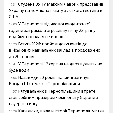
Студент ЗУНУ Максим Лаврик представив
17:31
Україну на чемпіонаті світу з легкої атлетики в
США
У Тернополі під час комендантської
17:00
години затримали агресивну п’яну 22-річну
водійку: попалася не вперше
Вступ-2026: прийом документів до
16:20
військових навчальних закладів продовжено
до 20 серпня
У Тернополі 12 серпня на двох вулицях не
15:45
буде води
Назавжди 20 років: на війні загинув
15:06
Богдан Шкатуляк з Тернопільщини
Рятувальник з Тернопільщини втретє
14:57
став срібним призером чемпіонату Європи з
пауерліфтингу
Капелюхи, віяла й історії Тернополя: містян
14:29