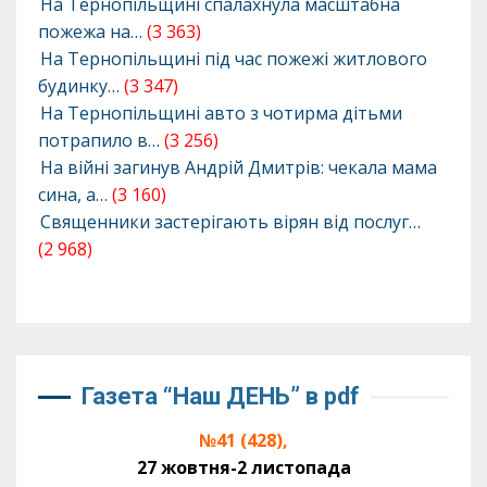
На Тернопільщині спалахнула масштабна
пожежа на…
(3 363)
На Тернопільщині під час пожежі житлового
будинку…
(3 347)
На Тернопільщині авто з чотирма дітьми
потрапило в…
(3 256)
На війні загинув Андрій Дмитрів: чекала мама
сина, а…
(3 160)
Священники застерігають вірян від послуг…
(2 968)
Газета “Наш ДЕНЬ” в pdf
№41 (428),
27 жовтня-2 листопада