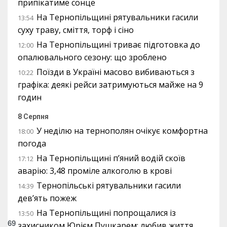
припікатиме сонце
На Тернопільщині рятувальники гасили
13:54
суху траву, сміття, торф і сіно
На Тернопільщині триває підготовка до
12:00
опалювального сезону: що зроблено
Поїзди в Україні масово вибиваються з
10:22
графіка: деякі рейси затримуються майже на 9
годин
8 Серпня
У неділю на тернополян очікує комфортна
18:00
погода
На Тернопільщині п’яний водій скоїв
17:12
аварію: 3,48 проміле алкоголю в крові
Тернопільські рятувальники гасили
14:39
дев’ять пожеж
На Тернопільщині попрощалися із
13:50
69
захисником Юрієм Пушкарем: любив життя,