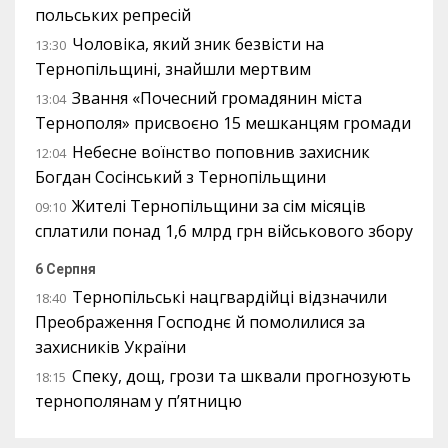
польських репресій
Чоловіка, який зник безвісти на
13:30
Тернопільщині, знайшли мертвим
Звання «Почесний громадянин міста
13:04
Тернополя» присвоєно 15 мешканцям громади
Небесне воїнство поповнив захисник
12:04
Богдан Сосінський з Тернопільщини
Жителі Тернопільщини за сім місяців
09:10
сплатили понад 1,6 млрд грн військового збору
6 Серпня
Тернопільські нацгвардійці відзначили
18:40
Преображення Господнє й помолилися за
захисників України
Спеку, дощ, грози та шквали прогнозують
18:15
тернополянам у п’ятницю