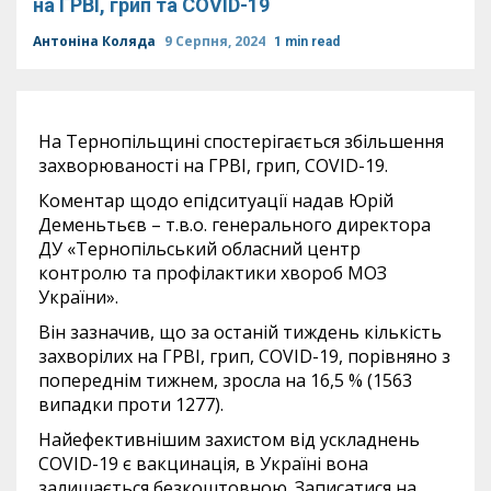
на ГРВІ, грип та COVID-19
Антоніна Коляда
9 Серпня, 2024
1 min read
На Тернопільщині спостерігається збільшення
захворюваності на ГРВІ, грип, COVID-19.
Коментар щодо епідситуації надав Юрій
Деменьтьєв – т.в.о. генерального директора
ДУ «Тернопільський обласний центр
контролю та профілактики хвороб МОЗ
України».
Він зазначив, що за останій тиждень кількість
захворілих на ГРВІ, грип, COVID-19, порівняно з
попереднім тижнем, зросла на 16,5 % (1563
випадки проти 1277).
Найефективнішим захистом від ускладнень
COVID-19 є вакцинація, в Україні вона
залишається безкоштовною. Записатися на