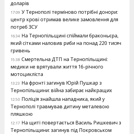
доларів
У Тернополі терміново потрібні донори:
17:09
центр крові отримав велике замовлення для
потреб ЗСУ
На Тернопільщині спіймали браконьєра,
16:34
який сітками наловив риби на понад 220 тисяч
гривень
Смертельна ДТП на Тернопільщині:
15:38
медики не врятували життя 16-річного
мотоцикліста
На фронті загинув Юрій Пушкар з
13:23
Тернопільщини: війна забирає найкращих
Поліція знайшла нападника, який у
12:50
Тернополі травмував дитину металевою
пляшкою
На щиті повертається Василь Ришкевич з
12:17
Тернопільщини: загинув під Покровськом