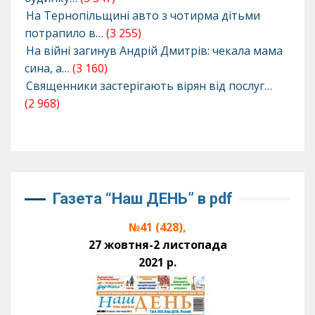
На Тернопільщині авто з чотирма дітьми
потрапило в…
(3 255)
На війні загинув Андрій Дмитрів: чекала мама
сина, а…
(3 160)
Священники застерігають вірян від послуг…
(2 968)
Газета “Наш ДЕНЬ” в pdf
№41 (428),
27 жовтня-2 листопада
2021 р.