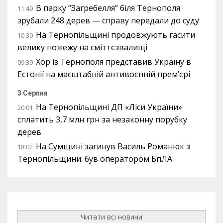
В парку “Загребелля” біля Тернополя
11:49
зрубали 248 дерев — справу передали до суду
На Тернопільщині продовжують гасити
10:39
велику пожежу на сміттєзвалищі
Хор із Тернополя представив Україну в
09:39
Естонії на масштабній антивоєнній прем’єрі
3 Серпня
На Тернопільщині ДП «Ліси України»
20:01
сплатить 3,7 млн грн за незаконну порубку
дерев
На Сумщині загинув Василь Романюк з
18:02
Тернопільщини: був оператором БпЛА
Читати всі новини