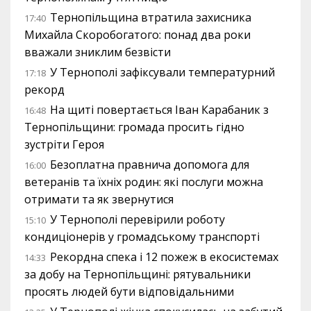
Тернопільщина втратила захисника
17:40
Михайла Скоробогатого: понад два роки
вважали зниклим безвісти
У Тернополі зафіксували температурний
17:18
рекорд
На щиті повертається Іван Карабаник з
16:48
Тернопільщини: громада просить гідно
зустріти Героя
Безоплатна правнича допомога для
16:00
ветеранів та їхніх родин: які послуги можна
отримати та як звернутися
У Тернополі перевірили роботу
15:10
кондиціонерів у громадському транспорті
Рекордна спека і 12 пожеж в екосистемах
14:33
за добу на Тернопільщині: рятувальники
просять людей бути відповідальними