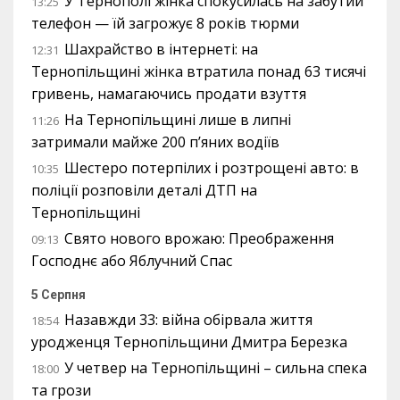
У Тернополі жінка спокусилась на забутий
13:25
телефон — їй загрожує 8 років тюрми
Шахрайство в інтернеті: на
12:31
Тернопільщині жінка втратила понад 63 тисячі
гривень, намагаючись продати взуття
На Тернопільщині лише в липні
11:26
затримали майже 200 п’яних водіїв
Шестеро потерпілих і розтрощені авто: в
10:35
поліції розповіли деталі ДТП на
Тернопільщині
Свято нового врожаю: Преображення
09:13
Господнє або Яблучний Спас
5 Серпня
Назавжди 33: війна обірвала життя
18:54
уродженця Тернопільщини Дмитра Березка
У четвер на Тернопільщині – сильна спека
18:00
та грози