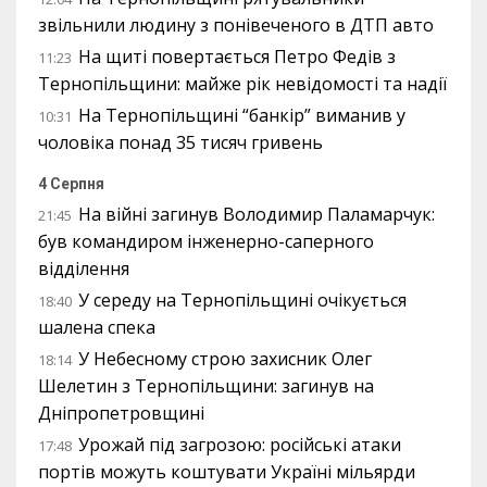
звільнили людину з понівеченого в ДТП авто
На щиті повертається Петро Федів з
11:23
Тернопільщини: майже рік невідомості та надії
На Тернопільщині “банкір” виманив у
10:31
чоловіка понад 35 тисяч гривень
4 Серпня
На війні загинув Володимир Паламарчук:
21:45
був командиром інженерно-саперного
відділення
У середу на Тернопільщині очікується
18:40
шалена спека
У Небесному строю захисник Олег
18:14
Шелетин з Тернопільщини: загинув на
Дніпропетровщині
Урожай під загрозою: російські атаки
17:48
портів можуть коштувати Україні мільярди