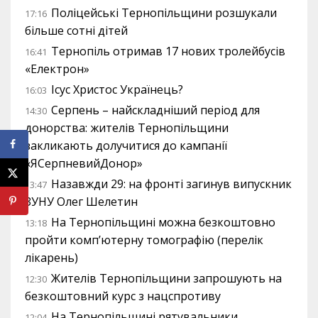
Поліцейські Тернопільщини розшукали
17:16
більше сотні дітей
Тернопіль отримав 17 нових тролейбусів
16:41
«Електрон»
Ісус Христос Українець?
16:03
Серпень – найскладніший період для
14:30
донорства: жителів Тернопільщини
закликають долучитися до кампанії
«ЯСерпневийДонор»
Назавжди 29: на фронті загинув випускник
13:47
ЗУНУ Олег Шелетин
На Тернопільщині можна безкоштовно
13:18
пройти комп’ютерну томографію (перелік
лікарень)
Жителів Тернопільщини запрошують на
12:30
безкоштовний курс з нацспротиву
На Тернопільщині рятувальники
12:04