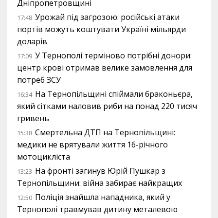
Дніпропетровщині
Урожай під загрозою: російські атаки
17:48
портів можуть коштувати Україні мільярди
доларів
У Тернополі терміново потрібні донори:
17:09
центр крові отримав велике замовлення для
потреб ЗСУ
На Тернопільщині спіймали браконьєра,
16:34
який сітками наловив риби на понад 220 тисяч
гривень
Смертельна ДТП на Тернопільщині:
15:38
медики не врятували життя 16-річного
мотоцикліста
На фронті загинув Юрій Пушкар з
13:23
Тернопільщини: війна забирає найкращих
Поліція знайшла нападника, який у
12:50
Тернополі травмував дитину металевою