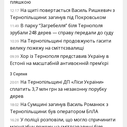
пляшкою
На щиті повертається Василь Ришкевич з
12:17
Тернопільщини: загинув під Покровськом
В парку “Загребелля” біля Тернополя
11:49
зрубали 248 дерев — справу передали до суду
На Тернопільщині продовжують гасити
10:39
велику пожежу на сміттєзвалищі
Хор із Тернополя представив Україну в
09:39
Естонії на масштабній антивоєнній прем’єрі
3 Серпня
На Тернопільщині ДП «Ліси України»
20:01
сплатить 3,7 млн грн за незаконну порубку
дерев
На Сумщині загинув Василь Романюк з
18:02
Тернопільщини: був оператором БпЛА
У поліції розповіли, що могло спричинити
16:28
масштабну пожежу на сміттєзвалищі біля