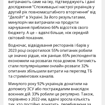
витрачають саме на їжу, підтверджують і дані
дослідження “Споживацькі настрої українців у
другий рік повномасштабного вторгнення” від
“Делойт” в Україні. За його результатами,
минулоріч ми витрачали на продукти
харчування приблизно 66% відсотків свого
бюджету. А це – вдвічі більше, ніж середній
світовий показник.
Водночас, відвідування ресторанів і барів у
2023 році скоротилося: 55% опитаних робили
це значно рідше, ніж раніше. 65% респондентів
економили на розвагах поза домом. Натомість
стали популярнішими онлайн-розваги: 32%
опитаних збільшили витрати на перегляд ТБ
та стримінгових каналів.
Минулого року 92% українців донатили на
допомогу ЗСУ або постраждалим внаслідок
воєнних дій. 33% робили це регулярно. Також,
порівняно з 2022-им, вдвічі зросла кількість
тих, хто постійно донатить, перебуваючи за