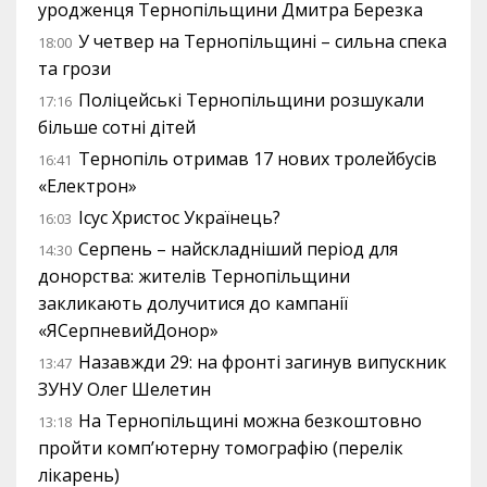
уродженця Тернопільщини Дмитра Березка
У четвер на Тернопільщині – сильна спека
18:00
та грози
Поліцейські Тернопільщини розшукали
17:16
більше сотні дітей
Тернопіль отримав 17 нових тролейбусів
16:41
«Електрон»
Ісус Христос Українець?
16:03
Серпень – найскладніший період для
14:30
донорства: жителів Тернопільщини
закликають долучитися до кампанії
«ЯСерпневийДонор»
Назавжди 29: на фронті загинув випускник
13:47
ЗУНУ Олег Шелетин
На Тернопільщині можна безкоштовно
13:18
пройти комп’ютерну томографію (перелік
лікарень)