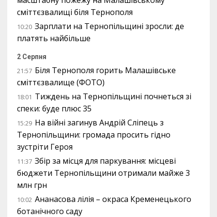
масштабну пожежу на Малашівському
сміттєзвалищі біля Тернополя
Зарплати на Тернопільщині зросли: де
10:20
платять найбільше
2 Серпня
Біля Тернополя горить Малашівське
21:57
сміттєзвалище (ФОТО)
Тиждень на Тернопільщині почнеться зі
18:01
спеки: буде плюс 35
На війні загинув Андрій Сліпець з
15:29
Тернопільщини: громада просить гідно
зустріти Героя
Збір за місця для паркування: місцеві
11:37
бюджети Тернопільщини отримали майже 3
млн грн
Ананасова лілія – окраса Кременецького
10:02
ботанічного саду