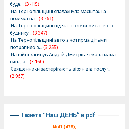
буде…
(3 415)
На Тернопільщині спалахнула масштабна
пожежа на…
(3 361)
На Тернопільщині під час пожежі житлового
будинку…
(3 347)
На Тернопільщині авто з чотирма дітьми
потрапило в…
(3 255)
На війні загинув Андрій Дмитрів: чекала мама
сина, а…
(3 160)
Священники застерігають вірян від послуг…
(2 967)
Газета “Наш ДЕНЬ” в pdf
№41 (428),