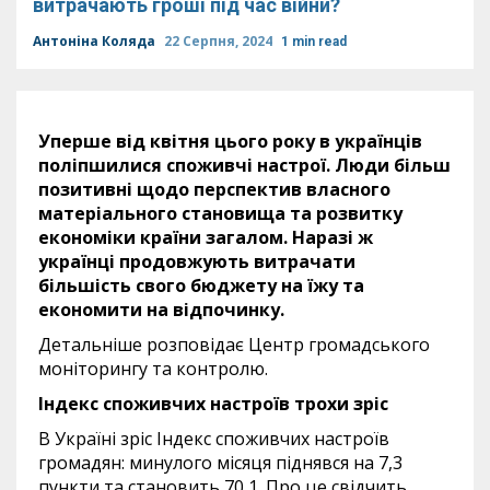
витрачають гроші під час війни?
Антоніна Коляда
22 Серпня, 2024
1 min read
Уперше від квітня цього року в українців
поліпшилися споживчі настрої. Люди більш
позитивні щодо перспектив власного
матеріального становища та розвитку
економіки країни загалом. Наразі ж
українці продовжують витрачати
більшість свого бюджету на їжу та
економити на відпочинку.
Детальніше розповідає Центр громадського
моніторингу та контролю.
Індекс споживчих настроїв трохи зріс
В Україні зріс Індекс споживчих настроїв
громадян: минулого місяця піднявся на 7,3
пункти та становить 70,1. Про це свідчить