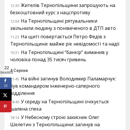
Жителів Тернопільщини запрошують на
12:30
безкоштовний курс з нацспротиву
На Тернопільщині рятувальники
12:04
звільнили людину з понівеченого в ДТП авто
На щиті повертається Петро Федів з
11:23
Тернопільщини: майже рік невідомості та надії
На Тернопільщині “банкір” виманив у
10:31
чоловіка понад 35 тисяч гривень
22
4 Серпня
SHARES
На війні загинув Володимир Паламарчук:
21:45
був командиром інженерно-саперного
22
відділення
У середу на Тернопільщині очікується
18:40
шалена спека
У Небесному строю захисник Олег
18:14
Шелетин з Тернопільщини: загинув на