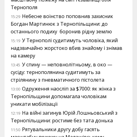
Тернополя
Небесне воїнство поповнив захисник
15:29
Богдан Мартинюк з Тернопільщини: до
останнього подиху боронив рідну землю
У Тернополі судитимуть чоловіка, який
15:19
надзвичайно жорстоко вбив знайому і знімав
на камеру
У спину — неповнолітньому, в око —
13:45
сусіду: тернополянина судитимуть за
стрілянину з пневматичного пістолета
Одруження наосліп за $7000: як жінка з
13:00
Тернопільщини допомагала чоловікам
уникати мобілізації
На війні загинув Юрій Лошньовський з
12:19
Тернопільщини: ростиме без тата донька
Рятувальники другу добу гасять
11:50