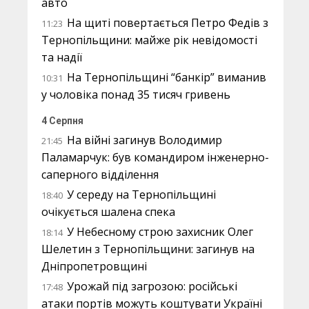
авто
На щиті повертається Петро Федів з
11:23
Тернопільщини: майже рік невідомості
та надії
На Тернопільщині “банкір” виманив
10:31
у чоловіка понад 35 тисяч гривень
4 Серпня
На війні загинув Володимир
21:45
Паламарчук: був командиром інженерно-
саперного відділення
У середу на Тернопільщині
18:40
очікується шалена спека
У Небесному строю захисник Олег
18:14
Шелетин з Тернопільщини: загинув на
Дніпропетровщині
Урожай під загрозою: російські
17:48
атаки портів можуть коштувати Україні