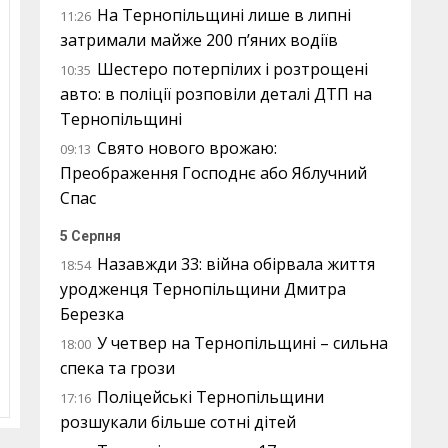
На Тернопільщині лише в липні
11:26
затримали майже 200 п’яних водіїв
Шестеро потерпілих і розтрощені
10:35
авто: в поліції розповіли деталі ДТП на
Тернопільщині
Свято нового врожаю:
09:13
Преображення Господнє або Яблучний
Спас
5 Серпня
Назавжди 33: війна обірвала життя
18:54
уродженця Тернопільщини Дмитра
Березка
У четвер на Тернопільщині – сильна
18:00
спека та грози
Поліцейські Тернопільщини
17:16
розшукали більше сотні дітей