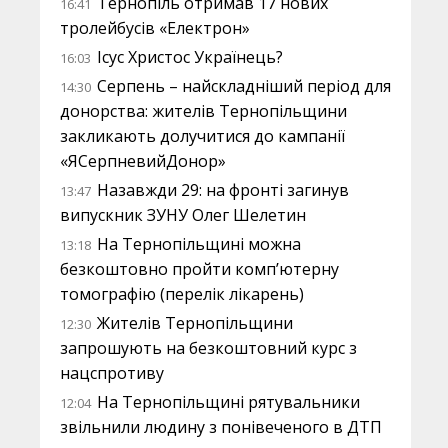
Тернопіль отримав 17 нових
16:41
тролейбусів «Електрон»
Ісус Христос Українець?
16:03
Серпень – найскладніший період для
14:30
донорства: жителів Тернопільщини
закликають долучитися до кампанії
«ЯСерпневийДонор»
Назавжди 29: на фронті загинув
13:47
випускник ЗУНУ Олег Шелетин
На Тернопільщині можна
13:18
безкоштовно пройти комп’ютерну
томографію (перелік лікарень)
Жителів Тернопільщини
12:30
запрошують на безкоштовний курс з
нацспротиву
На Тернопільщині рятувальники
12:04
звільнили людину з понівеченого в ДТП