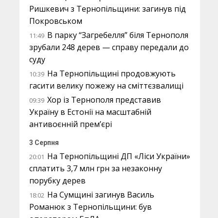
Ришкевич з Тернопільщини: загинув під
Покровськом
В парку “Загребелля” біля Тернополя
11:49
зрубали 248 дерев — справу передали до
суду
На Тернопільщині продовжують
10:39
гасити велику пожежу на сміттєзвалищі
Хор із Тернополя представив
09:39
Україну в Естонії на масштабній
антивоєнній прем’єрі
3 Серпня
На Тернопільщині ДП «Ліси України»
20:01
сплатить 3,7 млн грн за незаконну
порубку дерев
На Сумщині загинув Василь
18:02
Романюк з Тернопільщини: був