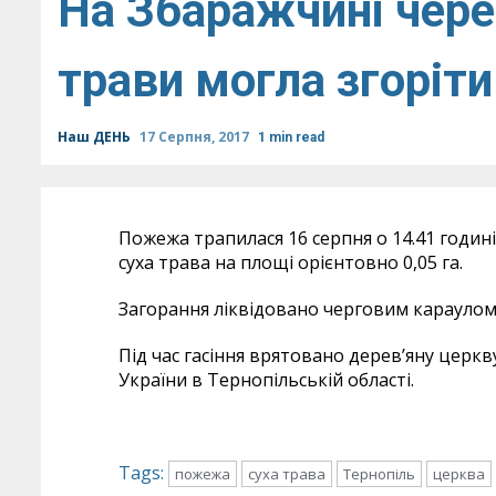
На Збаражчині чере
трави могла згоріт
Наш ДЕНЬ
17 Серпня, 2017
1 min read
Пожежа трапилася 16 серпня о 14.41 годині
суха трава на площі орієнтовно 0,05 га.
Загорання ліквідовано черговим караулом
Під час гасіння врятовано дерев’яну церкв
України в Тернопільській області.
Tags:
пожежа
суха трава
Тернопіль
церква