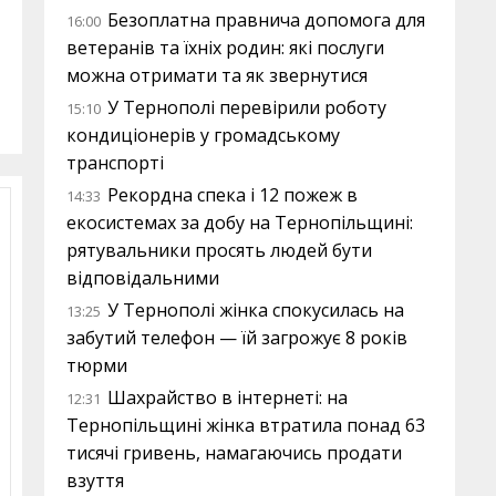
Безоплатна правнича допомога для
16:00
ветеранів та їхніх родин: які послуги
можна отримати та як звернутися
У Тернополі перевірили роботу
15:10
кондиціонерів у громадському
транспорті
Рекордна спека і 12 пожеж в
14:33
екосистемах за добу на Тернопільщині:
рятувальники просять людей бути
відповідальними
У Тернополі жінка спокусилась на
13:25
забутий телефон — їй загрожує 8 років
тюрми
Шахрайство в інтернеті: на
12:31
Тернопільщині жінка втратила понад 63
тисячі гривень, намагаючись продати
взуття