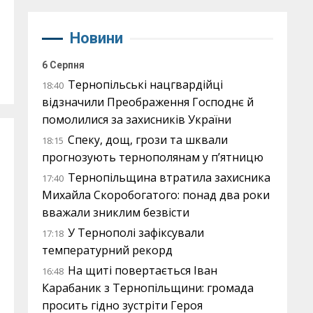
Новини
6 Серпня
Тернопільські нацгвардійці
18:40
відзначили Преображення Господнє й
помолилися за захисників України
Спеку, дощ, грози та шквали
18:15
прогнозують тернополянам у п’ятницю
Тернопільщина втратила захисника
17:40
Михайла Скоробогатого: понад два роки
вважали зниклим безвісти
У Тернополі зафіксували
17:18
температурний рекорд
На щиті повертається Іван
16:48
Карабаник з Тернопільщини: громада
просить гідно зустріти Героя