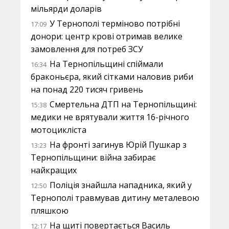
мільярди доларів
У Тернополі терміново потрібні
17:09
донори: центр крові отримав велике
замовлення для потреб ЗСУ
На Тернопільщині спіймали
16:34
браконьєра, який сітками наловив риби
на понад 220 тисяч гривень
Смертельна ДТП на Тернопільщині:
15:38
медики не врятували життя 16-річного
мотоцикліста
На фронті загинув Юрій Пушкар з
13:23
Тернопільщини: війна забирає
найкращих
Поліція знайшла нападника, який у
12:50
Тернополі травмував дитину металевою
пляшкою
На щиті повертається Василь
12:17