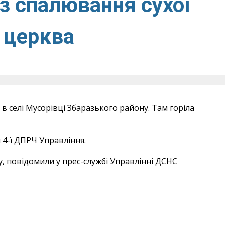
з спалювання сухої
и церква
 в селі Мусорівці Збаразького району. Там горіла
 4-ї ДПРЧ Управління.
у, повідомили у прес-службі Управлінні ДСНС