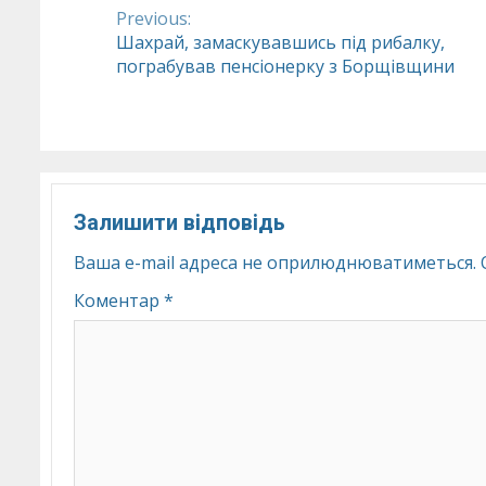
Previous:
Continue
Шахрай, замаскувавшись під рибалку,
пограбував пенсіонерку з Борщівщини
Reading
Залишити відповідь
Ваша e-mail адреса не оприлюднюватиметься.
Коментар
*