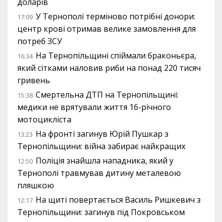
доларів
У Тернополі терміново потрібні донори:
17:09
центр крові отримав велике замовлення для
потреб ЗСУ
На Тернопільщині спіймали браконьєра,
16:34
який сітками наловив риби на понад 220 тисяч
гривень
Смертельна ДТП на Тернопільщині:
15:38
медики не врятували життя 16-річного
мотоцикліста
На фронті загинув Юрій Пушкар з
13:23
Тернопільщини: війна забирає найкращих
Поліція знайшла нападника, який у
12:50
Тернополі травмував дитину металевою
пляшкою
На щиті повертається Василь Ришкевич з
12:17
Тернопільщини: загинув під Покровськом