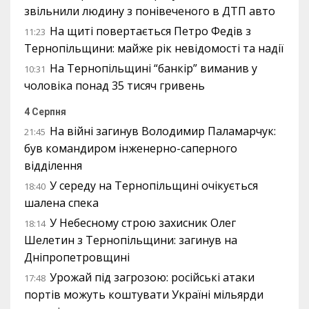
звільнили людину з понівеченого в ДТП авто
На щиті повертається Петро Федів з
11:23
Тернопільщини: майже рік невідомості та надії
На Тернопільщині “банкір” виманив у
10:31
чоловіка понад 35 тисяч гривень
4 Серпня
На війні загинув Володимир Паламарчук:
21:45
був командиром інженерно-саперного
відділення
У середу на Тернопільщині очікується
18:40
шалена спека
У Небесному строю захисник Олег
18:14
Шелетин з Тернопільщини: загинув на
Дніпропетровщині
Урожай під загрозою: російські атаки
17:48
портів можуть коштувати Україні мільярди