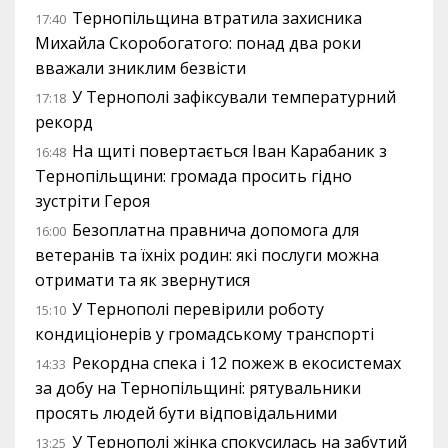
Тернопільщина втратила захисника
17:40
Михайла Скоробогатого: понад два роки
вважали зниклим безвісти
У Тернополі зафіксували температурний
17:18
рекорд
На щиті повертається Іван Карабаник з
16:48
Тернопільщини: громада просить гідно
зустріти Героя
Безоплатна правнича допомога для
16:00
ветеранів та їхніх родин: які послуги можна
отримати та як звернутися
У Тернополі перевірили роботу
15:10
кондиціонерів у громадському транспорті
Рекордна спека і 12 пожеж в екосистемах
14:33
за добу на Тернопільщині: рятувальники
просять людей бути відповідальними
У Тернополі жінка спокусилась на забутий
13:25