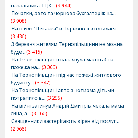
начальника ТЦК…
(3 944)
Печатки, авто та чорнова бухгалтерія: на…
(3 908)
На пляжі “Циганка” в Тернополі втопилася…
(3 436)
З березня жителям Тернопільщини не можна
буде…
(3 415)
На Тернопільщині спалахнула масштабна
пожежа на…
(3 363)
На Тернопільщині під час пожежі житлового
будинку…
(3 347)
На Тернопільщині авто з чотирма дітьми
потрапило в…
(3 255)
На війні загинув Андрій Дмитрів: чекала мама
сина, а…
(3 160)
Священники застерігають вірян від послуг…
(2 968)