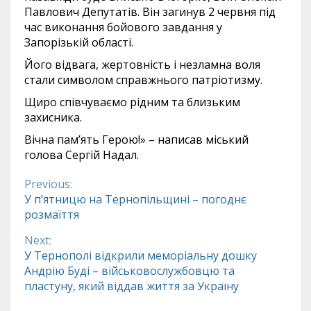
Павлович Депутатів. Він загинув 2 червня під
час виконання бойового завдання у
Запорізькій області.
Його відвага, жертовність і незламна воля
стали символом справжнього патріотизму.
Щиро співчуваємо рідним та близьким
захисника.
Вічна памʼять Герою!» – написав міський
голова Сергій Надал.
Previous:
Continue
У п’ятницю на Тернопільщині – погоднє
розмаїття
Reading
Next:
У Тернополі відкрили меморіальну дошку
Андрію Буді – військовослужбовцю та
пластуну, який віддав життя за Україну