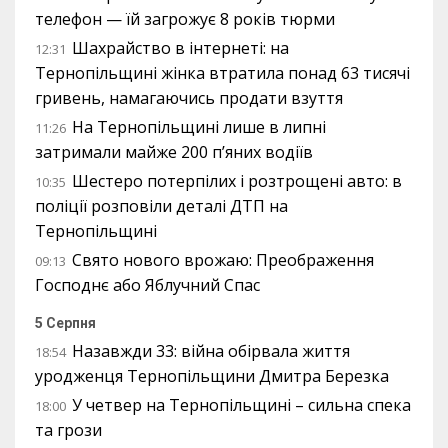
телефон — їй загрожує 8 років тюрми
Шахрайство в інтернеті: на
12:31
Тернопільщині жінка втратила понад 63 тисячі
гривень, намагаючись продати взуття
На Тернопільщині лише в липні
11:26
затримали майже 200 п’яних водіїв
Шестеро потерпілих і розтрощені авто: в
10:35
поліції розповіли деталі ДТП на
Тернопільщині
Свято нового врожаю: Преображення
09:13
Господнє або Яблучний Спас
5 Серпня
Назавжди 33: війна обірвала життя
18:54
уродженця Тернопільщини Дмитра Березка
У четвер на Тернопільщині – сильна спека
18:00
та грози