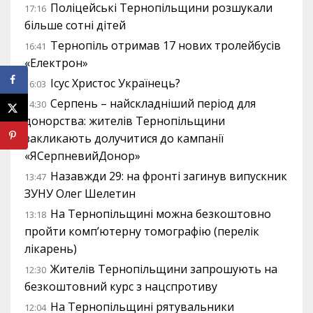
Поліцейські Тернопільщини розшукали
17:16
більше сотні дітей
Тернопіль отримав 17 нових тролейбусів
16:41
«Електрон»
Ісус Христос Українець?
16:03
Серпень – найскладніший період для
14:30
донорства: жителів Тернопільщини
закликають долучитися до кампанії
«ЯСерпневийДонор»
Назавжди 29: на фронті загинув випускник
13:47
ЗУНУ Олег Шелетин
На Тернопільщині можна безкоштовно
13:18
пройти комп’ютерну томографію (перелік
лікарень)
Жителів Тернопільщини запрошують на
12:30
безкоштовний курс з нацспротиву
На Тернопільщині рятувальники
12:04