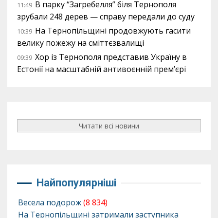
В парку “Загребелля” біля Тернополя
11:49
зрубали 248 дерев — справу передали до суду
На Тернопільщині продовжують гасити
10:39
велику пожежу на сміттєзвалищі
Хор із Тернополя представив Україну в
09:39
Естонії на масштабній антивоєнній прем’єрі
Читати всі новини
Найпопулярніші
Весела подорож
(8 834)
На Тернопільщині затримали заступника