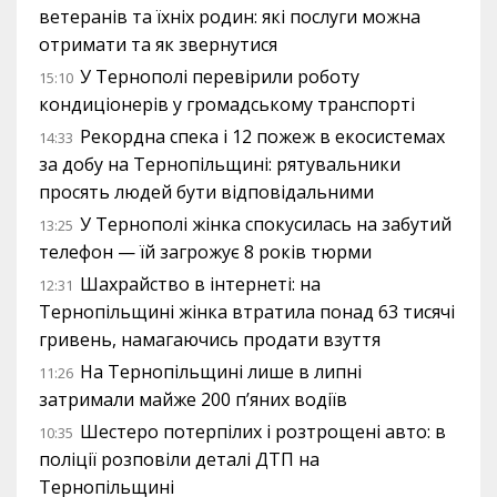
ветеранів та їхніх родин: які послуги можна
отримати та як звернутися
У Тернополі перевірили роботу
15:10
кондиціонерів у громадському транспорті
Рекордна спека і 12 пожеж в екосистемах
14:33
за добу на Тернопільщині: рятувальники
просять людей бути відповідальними
У Тернополі жінка спокусилась на забутий
13:25
телефон — їй загрожує 8 років тюрми
Шахрайство в інтернеті: на
12:31
Тернопільщині жінка втратила понад 63 тисячі
гривень, намагаючись продати взуття
На Тернопільщині лише в липні
11:26
затримали майже 200 п’яних водіїв
Шестеро потерпілих і розтрощені авто: в
10:35
поліції розповіли деталі ДТП на
Тернопільщині