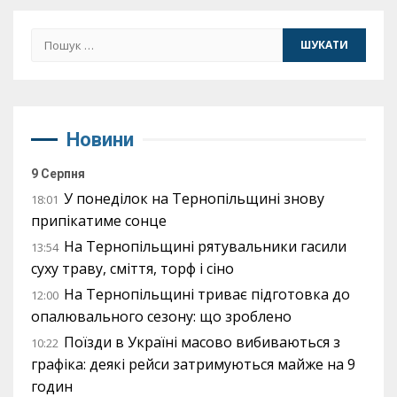
Пошук:
Новини
9 Серпня
У понеділок на Тернопільщині знову
18:01
припікатиме сонце
На Тернопільщині рятувальники гасили
13:54
суху траву, сміття, торф і сіно
На Тернопільщині триває підготовка до
12:00
опалювального сезону: що зроблено
Поїзди в Україні масово вибиваються з
10:22
графіка: деякі рейси затримуються майже на 9
годин