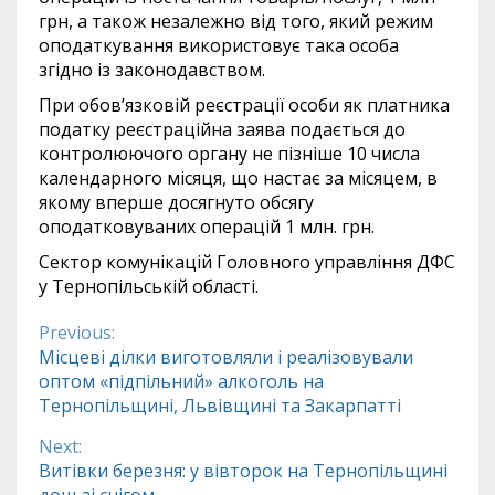
грн, а також незалежно від того, який режим
оподаткування використовує така особа
згідно із законодавством.
При обов’язковій реєстрації особи як платника
податку реєстраційна заява подається до
контролюючого органу не пізніше 10 числа
календарного місяця, що настає за місяцем, в
якому вперше досягнуто обсягу
оподатковуваних операцій 1 млн. грн.
Сектор комунікацій Головного управління ДФС
у Тернопільській області.
Previous:
Continue
Місцеві ділки виготовляли і реалізовували
оптом «підпільний» алкоголь на
Reading
Тернопільщині, Львівщині та Закарпатті
Next:
Витівки березня: у вівторок на Тернопільщині
дощ зі снігом