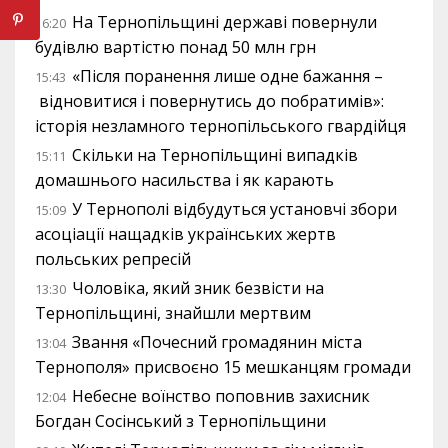
На Тернопільщині державі повернули
16:20
будівлю вартістю понад 50 млн грн
«Після поранення лише одне бажання –
15:43
відновитися і повернутись до побратимів»:
історія незламного тернопільського гвардійця
Скільки на Тернопільщині випадків
15:11
домашнього насильства і як карають
У Тернополі відбудуться установчі збори
15:09
асоціації нащадків українських жертв
польських репресій
Чоловіка, який зник безвісти на
13:30
Тернопільщині, знайшли мертвим
Звання «Почесний громадянин міста
13:04
Тернополя» присвоєно 15 мешканцям громади
Небесне воїнство поповнив захисник
12:04
Богдан Сосінський з Тернопільщини