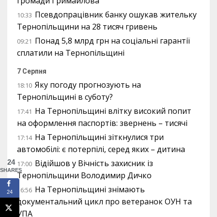
громади Гримайлова
Псевдопрацівник банку ошукав жительку
10:33
Тернопільщини на 28 тисяч гривень
Понад 5,8 млрд грн на соціальні гарантії
09:21
сплатили на Тернопільщині
7 Серпня
Яку погоду прогнозують на
18:10
Тернопільщині в суботу?
На Тернопільщині влітку високий попит
17:41
на оформлення паспортів: звернень – тисячі
На Тернопільщині зіткнулися три
17:14
автомобілі: є потерпілі, серед яких – дитина
Відійшов у Вічність захисник із
24
17:00
SHARES
Тернопільщини Володимир Дичко
На Тернопільщині знімають
16:56
24
документальний цикл про ветеранок ОУН та
УПА