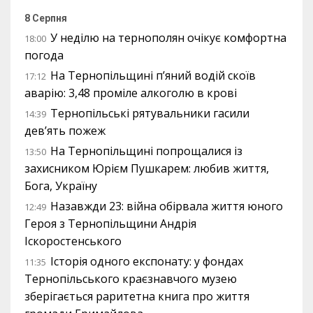
8 Серпня
У неділю на тернополян очікує комфортна
18:00
погода
На Тернопільщині п’яний водій скоїв
17:12
аварію: 3,48 проміле алкоголю в крові
Тернопільські рятувальники гасили
14:39
дев’ять пожеж
На Тернопільщині попрощалися із
13:50
захисником Юрієм Пушкарем: любив життя,
Бога, Україну
Назавжди 23: війна обірвала життя юного
12:49
Героя з Тернопільщини Андрія
Іскоростенського
Історія одного експонату: у фондах
11:35
Тернопільського краєзнавчого музею
зберігається раритетна книга про життя