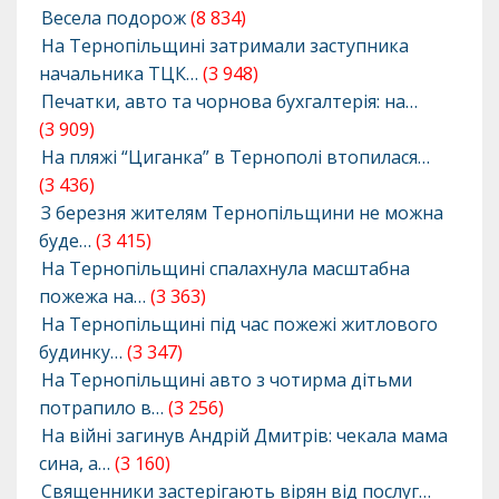
Весела подорож
(8 834)
На Тернопільщині затримали заступника
начальника ТЦК…
(3 948)
Печатки, авто та чорнова бухгалтерія: на…
(3 909)
На пляжі “Циганка” в Тернополі втопилася…
(3 436)
З березня жителям Тернопільщини не можна
буде…
(3 415)
На Тернопільщині спалахнула масштабна
пожежа на…
(3 363)
На Тернопільщині під час пожежі житлового
будинку…
(3 347)
На Тернопільщині авто з чотирма дітьми
потрапило в…
(3 256)
На війні загинув Андрій Дмитрів: чекала мама
сина, а…
(3 160)
Священники застерігають вірян від послуг…