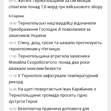
Жителі Тернопільщини за сім місяців
09:10
сплатили понад 1,6 млрд грн військового збору
6 Серпня
Тернопільські нацгвардійці відзначили
18:40
Преображення Господнє й помолилися за
захисників України
Спеку, дощ, грози та шквали прогнозують
18:15
тернополянам у п’ятницю
Тернопільщина втратила захисника
17:40
Михайла Скоробогатого: понад два роки
вважали зниклим безвісти
У Тернополі зафіксували температурний
17:18
рекорд
На щиті повертається Іван Карабаник з
16:48
Тернопільщини: громада просить гідно
зустріти Героя
Безоплатна правнича допомога для
16:00