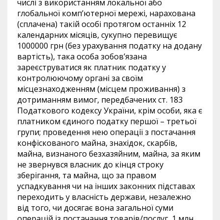
числі з використанням локальної або
глобальної комп’ютерної мережі, нарахована
(сплачена) такій особі протягом останніх 12
календарних місяців, сукупно перевищує
1000000 грн (без урахування податку на додану
вартість), така особа зобов’язана
зареєструватися як платник податку у
контролюючому органі за своїм
місцезнаходженням (місцем проживання) з
дотриманням вимог, передбачених ст. 183
Податкового кодексу України, крім особи, яка є
платником єдиного податку першої – третьої
групи; проведення нею операції з постачання
конфіскованого майна, знахідок, скарбів,
майна, визнаного безхазяйним, майна, за яким
не звернувся власник до кінця строку
зберігання, та майна, що за правом
успадкування чи на інших законних підставах
переходить у власність держави, незалежно
від того, чи досягає вона загальної суми
операцій із постачання товарів/послуг, 1 млн