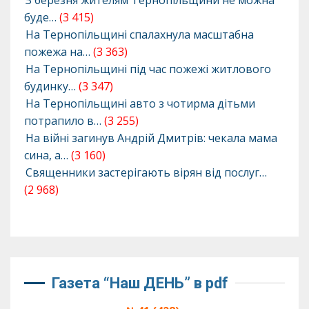
буде…
(3 415)
На Тернопільщині спалахнула масштабна
пожежа на…
(3 363)
На Тернопільщині під час пожежі житлового
будинку…
(3 347)
На Тернопільщині авто з чотирма дітьми
потрапило в…
(3 255)
На війні загинув Андрій Дмитрів: чекала мама
сина, а…
(3 160)
Священники застерігають вірян від послуг…
(2 968)
Газета “Наш ДЕНЬ” в pdf