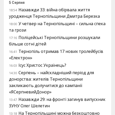
5 Серпня
Назавжди 33: війна обірвала життя
18:54
уродженця Тернопільщини Дмитра Березка
У четвер на Тернопільщині – сильна спека
18:00
та грози
Поліцейські Тернопільщини розшукали
17:16
більше сотні дітей
Тернопіль отримав 17 нових тролейбусів
16:41
«Електрон»
Ісус Христос Українець?
16:03
Серпень – найскладніший період для
14:30
донорства: жителів Тернопільщини
закликають долучитися до кампанії
«ЯСерпневийДонор»
Назавжди 29: на фронті загинув випускник
13:47
ЗУНУ Олег Шелетин
На Тернопільщині можна безкоштовно
13:18