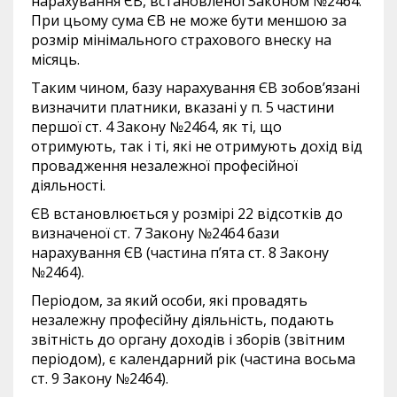
нарахування ЄВ, встановленої Законом №2464.
При цьому сума ЄВ не може бути меншою за
розмір мінімального страхового внеску на
місяць.
Таким чином, базу нарахування ЄВ зобов’язані
визначити платники, вказані у п. 5 частини
першої ст. 4 Закону №2464, як ті, що
отримують, так і ті, які не отримують дохід від
провадження незалежної професійної
діяльності.
ЄВ встановлюється у розмірі 22 відсотків до
визначеної ст. 7 Закону №2464 бази
нарахування ЄВ (частина п’ята ст. 8 Закону
№2464).
Періодом, за який особи, які провадять
незалежну професійну діяльність, подають
звітність до органу доходів і зборів (звітним
періодом), є календарний рік (частина восьма
ст. 9 Закону №2464).