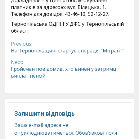
Докладніше – у Центрі обслуговування
платників за адресою: вул. Білецька, 1.
Телефон для довідок: 43-46-10, 52-12-27.
Тернопільська ОДПІ ГУ ДФС у Тернопільській
області.
Previous:
Continue
На Тернопільщині стартує операція “Мігрант”
Reading
Next:
Гройсман повідомив, хто винен у затримці
виплат пенсій
Залишити відповідь
Ваша e-mail адреса не
оприлюднюватиметься.
Обов’язкові поля