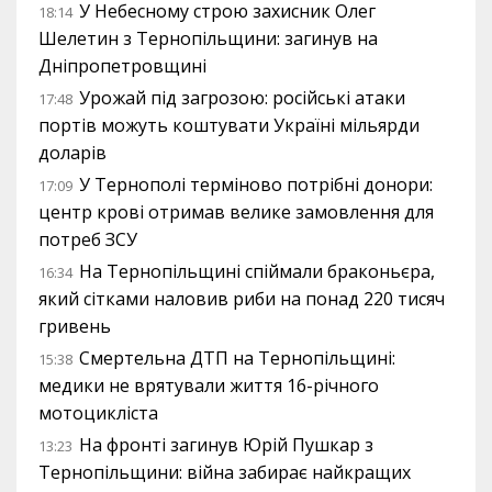
У Небесному строю захисник Олег
18:14
Шелетин з Тернопільщини: загинув на
Дніпропетровщині
Урожай під загрозою: російські атаки
17:48
портів можуть коштувати Україні мільярди
доларів
У Тернополі терміново потрібні донори:
17:09
центр крові отримав велике замовлення для
потреб ЗСУ
На Тернопільщині спіймали браконьєра,
16:34
який сітками наловив риби на понад 220 тисяч
гривень
Смертельна ДТП на Тернопільщині:
15:38
медики не врятували життя 16-річного
мотоцикліста
На фронті загинув Юрій Пушкар з
13:23
Тернопільщини: війна забирає найкращих