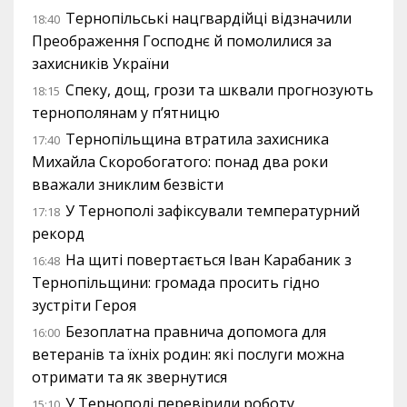
Тернопільські нацгвардійці відзначили
18:40
Преображення Господнє й помолилися за
захисників України
Спеку, дощ, грози та шквали прогнозують
18:15
тернополянам у п’ятницю
Тернопільщина втратила захисника
17:40
Михайла Скоробогатого: понад два роки
вважали зниклим безвісти
У Тернополі зафіксували температурний
17:18
рекорд
На щиті повертається Іван Карабаник з
16:48
Тернопільщини: громада просить гідно
зустріти Героя
Безоплатна правнича допомога для
16:00
ветеранів та їхніх родин: які послуги можна
отримати та як звернутися
У Тернополі перевірили роботу
15:10