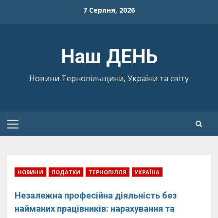
Skip
7 Серпня, 2026
to
content
Наш ДЕНЬ
Новини Тернопільщини, України та світу
Primary
Menu
НОВИНИ
ПОДАТКИ
ТЕРНОПІЛЛЯ
УКРАЇНА
Незалежна професійна діяльність без
найманих працівників: нарахування та