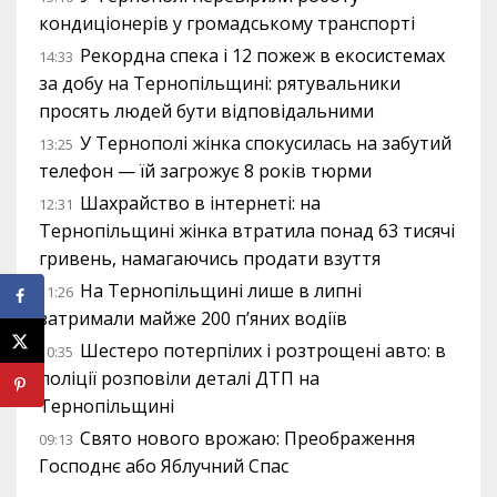
кондиціонерів у громадському транспорті
Рекордна спека і 12 пожеж в екосистемах
14:33
за добу на Тернопільщині: рятувальники
просять людей бути відповідальними
У Тернополі жінка спокусилась на забутий
13:25
телефон — їй загрожує 8 років тюрми
Шахрайство в інтернеті: на
12:31
Тернопільщині жінка втратила понад 63 тисячі
гривень, намагаючись продати взуття
На Тернопільщині лише в липні
11:26
затримали майже 200 п’яних водіїв
Шестеро потерпілих і розтрощені авто: в
10:35
поліції розповіли деталі ДТП на
Тернопільщині
Свято нового врожаю: Преображення
09:13
Господнє або Яблучний Спас