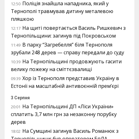
Поліція знайшла нападника, який у
12:50
Тернополі травмував дитину металевою
пляшкою
На щиті повертається Василь Ришкевич з
12:17
Тернопільщини: загинув під Покровськом
В парку “Загребелля” біля Тернополя
11:49
зрубали 248 дерев — справу передали до суду
На Тернопільщині продовжують гасити
10:39
велику пожежу на сміттєзвалищі
Хор із Тернополя представив Україну в
09:39
Естонії на масштабній антивоєнній прем’єрі
3 Серпня
На Тернопільщині ДП «Ліси України»
20:01
сплатить 3,7 млн грн за незаконну порубку
дерев
На Сумщині загинув Василь Романюк з
18:02
Тернопільщини: був оператором БпЛА