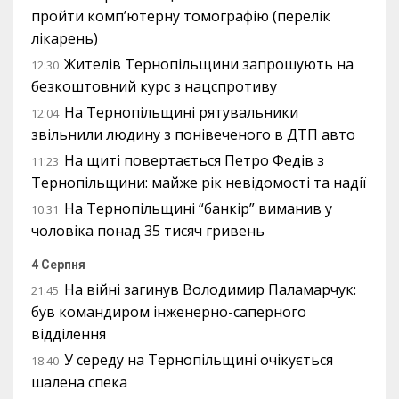
пройти комп’ютерну томографію (перелік
лікарень)
Жителів Тернопільщини запрошують на
12:30
безкоштовний курс з нацспротиву
На Тернопільщині рятувальники
12:04
звільнили людину з понівеченого в ДТП авто
На щиті повертається Петро Федів з
11:23
Тернопільщини: майже рік невідомості та надії
На Тернопільщині “банкір” виманив у
10:31
чоловіка понад 35 тисяч гривень
4 Серпня
На війні загинув Володимир Паламарчук:
21:45
був командиром інженерно-саперного
відділення
У середу на Тернопільщині очікується
18:40
шалена спека