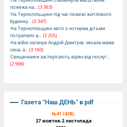
На Тернопільщині спалахнула масштабна
пожежа на…
(3 363)
На Тернопільщині під час пожежі житлового
будинку…
(3 347)
На Тернопільщині авто з чотирма дітьми
потрапило в…
(3 255)
На війні загинув Андрій Дмитрів: чекала мама
сина, а…
(3 160)
Священники застерігають вірян від послуг…
(2 968)
Газета “Наш ДЕНЬ” в pdf
№41 (428),
27 жовтня-2 листопада