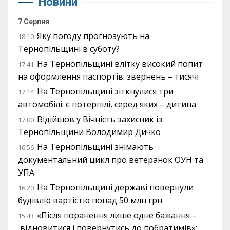
Новини
7 Серпня
Яку погоду прогнозують на
18:10
Тернопільщині в суботу?
На Тернопільщині влітку високий попит
17:41
на оформлення паспортів: звернень – тисячі
На Тернопільщині зіткнулися три
17:14
автомобілі: є потерпілі, серед яких – дитина
Відійшов у Вічність захисник із
17:00
Тернопільщини Володимир Дичко
На Тернопільщині знімають
16:56
документальний цикл про ветеранок ОУН та
УПА
На Тернопільщині державі повернули
16:20
будівлю вартістю понад 50 млн грн
«Після поранення лише одне бажання –
15:43
відновитися і повернутись до побратимів»: