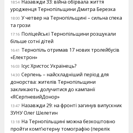
Назавжди 33: війна обірвала життя
18:54
уродженця Тернопільщини Дмитра Березка
У четвер на Тернопільщині – сильна спека
18:00
та грози
Поліцейські Тернопільщини розшукали
17:16
більше сотні дітей
Тернопіль отримав 17 нових тролейбусів
16:41
«Електрон»
Ісус Христос Українець?
16:03
Серпень – найскладніший період для
14:30
донорства: жителів Тернопільщини
закликають долучитися до кампанії
«ЯСерпневийДонор»
Назавжди 29: на фронті загинув випускник
13:47
ЗУНУ Олег Шелетин
На Тернопільщині можна безкоштовно
13:18
пройти комп’ютерну томографію (перелік