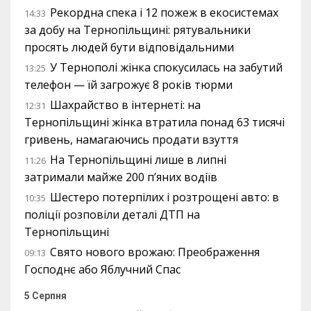
Рекордна спека і 12 пожеж в екосистемах
14:33
за добу на Тернопільщині: рятувальники
просять людей бути відповідальними
У Тернополі жінка спокусилась на забутий
13:25
телефон — їй загрожує 8 років тюрми
Шахрайство в інтернеті: на
12:31
Тернопільщині жінка втратила понад 63 тисячі
гривень, намагаючись продати взуття
На Тернопільщині лише в липні
11:26
затримали майже 200 п’яних водіїв
Шестеро потерпілих і розтрощені авто: в
10:35
поліції розповіли деталі ДТП на
Тернопільщині
Свято нового врожаю: Преображення
09:13
Господнє або Яблучний Спас
5 Серпня