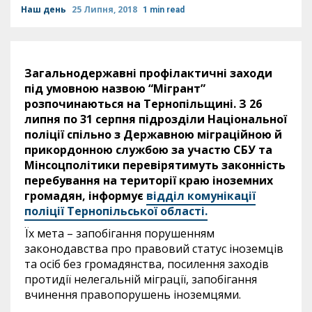
Наш день
25 Липня, 2018
1 min read
Загальнодержавні профілактичні заходи
під умовною назвою “Мігрант”
розпочинаються на Тернопільщині. З 26
липня по 31 серпня підрозділи Національної
поліції спільно з Державною міграційною й
прикордонною службою за участю СБУ та
Мінсоцполітики перевірятимуть законність
перебування на території краю іноземних
громадян, інформує
відділ комунікації
поліції Тернопільської області.
Їх мета – запобігання порушенням
законодавства про правовий статус іноземців
та осіб без громадянства, посилення заходів
протидії нелегальній міграції, запобігання
вчинення правопорушень іноземцями.