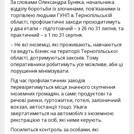
За словами Олександра Буняка, начальника
відділу боротьби із злочинами, пов’язаними із
торгівлею людьми ГУНП в Тернопільській
області, профілактичні заходи проходитимуть
у два етапи – підготовчий – з 26 по 31 липня, та
практичний – з 1 по 31 серпня.
– Не всі іноземці, які проживають, навчаються
та ведуть бізнес на території Тернопільської
області, дотримуються законів. Тому
оперативники робитимуть усе можливе, аби ці
порушення мінімізувати.
Під час профілактичних заходів
перевірятимуться місця значного скупчення
іноземних громадян, а саме: продуктові та
речові ринки, гуртожитки, готелі, залізничний
вокзал, автостанції тощо. Увага
звертатиметься на автомобілі з іноземною
реєстрацією та осіб, які ними керують.
Посилиться контроль за особами, які