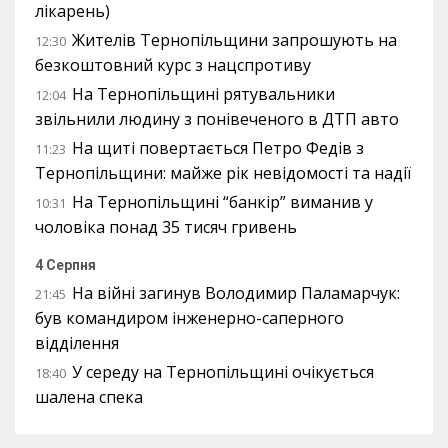
лікарень)
Жителів Тернопільщини запрошують на
12:30
безкоштовний курс з нацспротиву
На Тернопільщині рятувальники
12:04
звільнили людину з понівеченого в ДТП авто
На щиті повертається Петро Федів з
11:23
Тернопільщини: майже рік невідомості та надії
На Тернопільщині “банкір” виманив у
10:31
чоловіка понад 35 тисяч гривень
4 Серпня
На війні загинув Володимир Паламарчук:
21:45
був командиром інженерно-саперного
відділення
У середу на Тернопільщині очікується
18:40
шалена спека