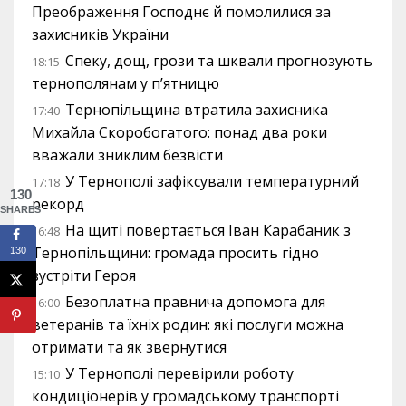
Преображення Господнє й помолилися за
захисників України
Спеку, дощ, грози та шквали прогнозують
18:15
тернополянам у п’ятницю
Тернопільщина втратила захисника
17:40
Михайла Скоробогатого: понад два роки
вважали зниклим безвісти
У Тернополі зафіксували температурний
17:18
130
рекорд
SHARES
На щиті повертається Іван Карабаник з
16:48
Тернопільщини: громада просить гідно
130
зустріти Героя
Безоплатна правнича допомога для
16:00
ветеранів та їхніх родин: які послуги можна
отримати та як звернутися
У Тернополі перевірили роботу
15:10
кондиціонерів у громадському транспорті