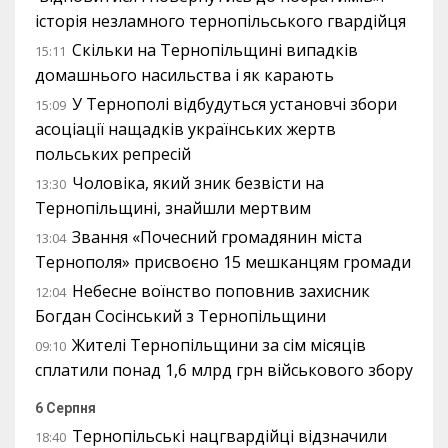
історія незламного тернопільського гвардійця
Скільки на Тернопільщині випадків
15:11
домашнього насильства і як карають
У Тернополі відбудуться установчі збори
15:09
асоціації нащадків українських жертв
польських репресій
Чоловіка, який зник безвісти на
13:30
Тернопільщині, знайшли мертвим
Звання «Почесний громадянин міста
13:04
Тернополя» присвоєно 15 мешканцям громади
Небесне воїнство поповнив захисник
12:04
Богдан Сосінський з Тернопільщини
Жителі Тернопільщини за сім місяців
09:10
сплатили понад 1,6 млрд грн військового збору
6 Серпня
Тернопільські нацгвардійці відзначили
18:40