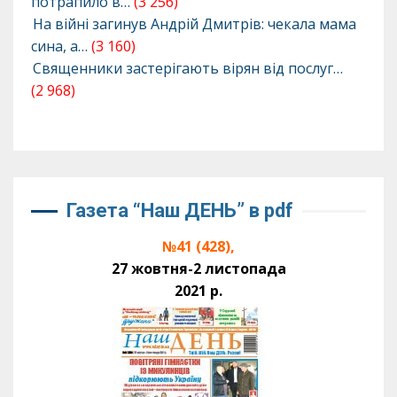
потрапило в…
(3 256)
На війні загинув Андрій Дмитрів: чекала мама
сина, а…
(3 160)
Священники застерігають вірян від послуг…
(2 968)
Газета “Наш ДЕНЬ” в pdf
№41 (428),
27 жовтня-2 листопада
2021 р.