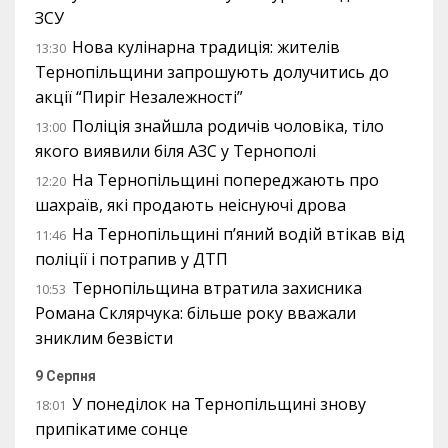
ЗСУ
Нова кулінарна традиція: жителів
13:30
Тернопільщини запрошують долучитись до
акції “Пиріг Незалежності”
Поліція знайшла родичів чоловіка, тіло
13:00
якого виявили біля АЗС у Тернополі
На Тернопільщині попереджають про
12:20
шахраїв, які продають неіснуючі дрова
На Тернопільщині п’яний водій втікав від
11:46
поліції і потрапив у ДТП
Тернопільщина втратила захисника
10:53
Романа Склярчука: більше року вважали
зниклим безвісти
9 Серпня
У понеділок на Тернопільщині знову
18:01
припікатиме сонце