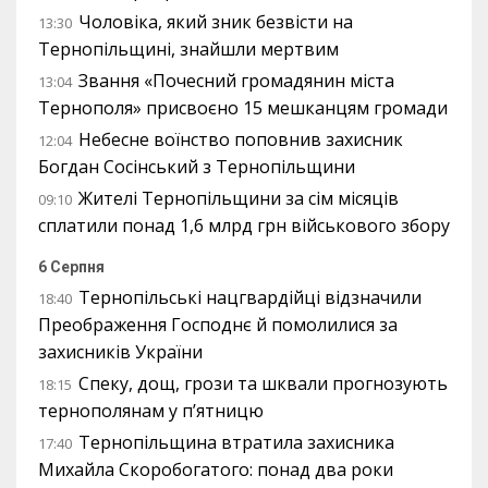
Чоловіка, який зник безвісти на
13:30
Тернопільщині, знайшли мертвим
Звання «Почесний громадянин міста
13:04
Тернополя» присвоєно 15 мешканцям громади
Небесне воїнство поповнив захисник
12:04
Богдан Сосінський з Тернопільщини
Жителі Тернопільщини за сім місяців
09:10
сплатили понад 1,6 млрд грн військового збору
6 Серпня
Тернопільські нацгвардійці відзначили
18:40
Преображення Господнє й помолилися за
захисників України
Спеку, дощ, грози та шквали прогнозують
18:15
тернополянам у п’ятницю
Тернопільщина втратила захисника
17:40
Михайла Скоробогатого: понад два роки