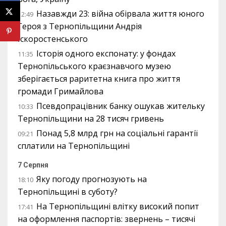
Назавжди 23: війна обірвала життя юного
12:49
Героя з Тернопільщини Андрія
Іскоростенського
Історія одного експонату: у фондах
11:35
Тернопільського краєзнавчого музею
зберігається раритетна книга про життя
громади Гримайлова
Псевдопрацівник банку ошукав жительку
10:33
Тернопільщини на 28 тисяч гривень
Понад 5,8 млрд грн на соціальні гарантії
09:21
сплатили на Тернопільщині
7 Серпня
Яку погоду прогнозують на
18:10
Тернопільщині в суботу?
На Тернопільщині влітку високий попит
17:41
на оформлення паспортів: звернень – тисячі