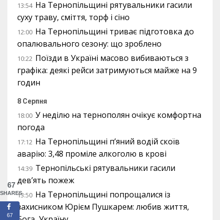
На Тернопільщині рятувальники гасили
13:54
суху траву, сміття, торф і сіно
На Тернопільщині триває підготовка до
12:00
опалювального сезону: що зроблено
Поїзди в Україні масово вибиваються з
10:22
графіка: деякі рейси затримуються майже на 9
годин
8 Серпня
У неділю на тернополян очікує комфортна
18:00
погода
На Тернопільщині п’яний водій скоїв
17:12
аварію: 3,48 проміле алкоголю в крові
Тернопільські рятувальники гасили
14:39
дев’ять пожеж
67
На Тернопільщині попрощалися із
SHARES
13:50
захисником Юрієм Пушкарем: любив життя,
67
Бога, Україну