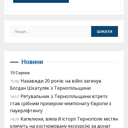
Пошук:
Новини
10 Серпня
Назавжди 20 років: на війні загинув
15:06
Богдан Шкатуляк з Тернопільщини
Рятувальник з Тернопільщини втретє
14:57
став срібним призером чемпіонату Європи з
пауерліфтингу
Капелюхи, віяла й історії Тернополя: містян
14:29
кличуть на костюмовану екскурсію за донат