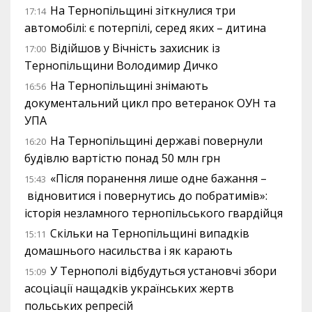
На Тернопільщині зіткнулися три
17:14
автомобілі: є потерпілі, серед яких – дитина
Відійшов у Вічність захисник із
17:00
Тернопільщини Володимир Дичко
На Тернопільщині знімають
16:56
документальний цикл про ветеранок ОУН та
УПА
На Тернопільщині державі повернули
16:20
будівлю вартістю понад 50 млн грн
«Після поранення лише одне бажання –
15:43
відновитися і повернутись до побратимів»:
історія незламного тернопільського гвардійця
Скільки на Тернопільщині випадків
15:11
домашнього насильства і як карають
У Тернополі відбудуться установчі збори
15:09
асоціації нащадків українських жертв
польських репресій