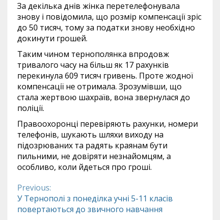
За декілька днів жінка перетелефонувала
знову і повідомила, що розмір компенсації зріс
до 50 тисяч, тому за податки знову необхідно
докинути грошей.
Таким чином тернополянка впродовж
тривалого часу на більш як 17 рахунків
перекинула 609 тисяч гривень. Проте жодної
компенсації не отримала. Зрозумівши, що
стала жертвою шахраїв, вона звернулася до
поліції.
Правоохоронці перевіряють рахунки, номери
телефонів, шукають шляхи виходу на
підозрюваних та радять краянам бути
пильними, не довіряти незнайомцям, а
особливо, коли йдеться про гроші.
Previous:
Continue
У Тернополі з понеділка учні 5-11 класів
повертаються до звичного навчання
Reading