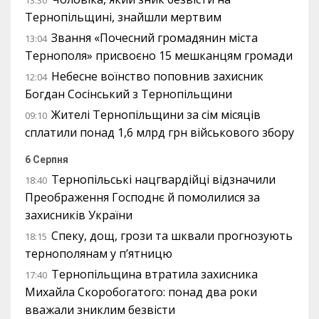
13:30
Тернопільщині, знайшли мертвим
Звання «Почесний громадянин міста
13:04
Тернополя» присвоєно 15 мешканцям громади
Небесне воїнство поповнив захисник
12:04
Богдан Сосінський з Тернопільщини
Жителі Тернопільщини за сім місяців
09:10
сплатили понад 1,6 млрд грн військового збору
6 Серпня
Тернопільські нацгвардійці відзначили
18:40
Преображення Господнє й помолилися за
захисників України
Спеку, дощ, грози та шквали прогнозують
18:15
тернополянам у п’ятницю
Тернопільщина втратила захисника
17:40
Михайла Скоробогатого: понад два роки
вважали зниклим безвісти