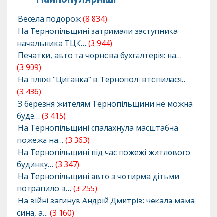
Весела подорож
(8 834)
На Тернопільщині затримали заступника
начальника ТЦК…
(3 944)
Печатки, авто та чорнова бухгалтерія: на…
(3 909)
На пляжі “Циганка” в Тернополі втопилася…
(3 436)
З березня жителям Тернопільщини не можна
буде…
(3 415)
На Тернопільщині спалахнула масштабна
пожежа на…
(3 363)
На Тернопільщині під час пожежі житлового
будинку…
(3 347)
На Тернопільщині авто з чотирма дітьми
потрапило в…
(3 255)
На війні загинув Андрій Дмитрів: чекала мама
сина, а…
(3 160)