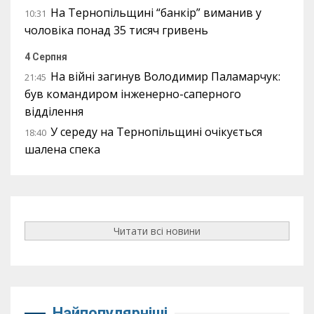
На Тернопільщині “банкір” виманив у
10:31
чоловіка понад 35 тисяч гривень
4 Серпня
На війні загинув Володимир Паламарчук:
21:45
був командиром інженерно-саперного
відділення
У середу на Тернопільщині очікується
18:40
шалена спека
Читати всі новини
Найпопулярніші