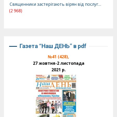
Священники застерігають вірян від послуг…
(2 968)
Газета “Наш ДЕНЬ” в pdf
№41 (428),
27 жовтня-2 листопада
2021 р.