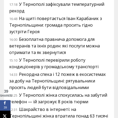
У Тернополі зафіксували температурний
17:18
рекорд
На щиті повертається Іван Карабаник з
16:48
Тернопільщини: громада просить гідно
зустріти Героя
Безоплатна правнича допомога для
16:00
ветеранів та їхніх родин: які послуги можна
отримати та як звернутися
У Тернополі перевірили роботу
15:10
кондиціонерів у громадському транспорті
Рекордна спека і 12 пожеж в екосистемах
14:33
за добу на Тернопільщині: рятувальники
просять людей бути відповідальними
39
У Тернополі жінка спокусилась на забутий
13:25
SHARES
телефон — їй загрожує 8 років тюрми
39
Шахрайство в інтернеті: на
12:31
Тернопільщині жінка втратила понад 63 тисячі