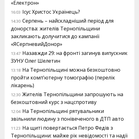
«Електрон»
Ісус Христос Українець?
16:03
Серпень – найскладніший період для
14:30
донорства: жителів Тернопільщини
закликають долучитися до кампанії
«ЯСерпневийДонор»
Назавжди 29: на фронті загинув випускник
13:47
ЗУНУ Олег Шелетин
На Тернопільщині можна безкоштовно
13:18
пройти комп’ютерну томографію (перелік
лікарень)
Жителів Тернопільщини запрошують на
12:30
безкоштовний курс з нацспротиву
На Тернопільщині рятувальники
12:04
звільнили людину з понівеченого в ДТП авто
На щиті повертається Петро Федів з
11:23
Тернопільщини: майже рік невідомості та надії