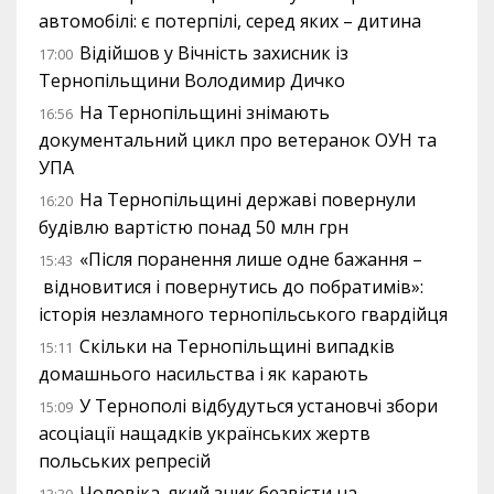
автомобілі: є потерпілі, серед яких – дитина
Відійшов у Вічність захисник із
17:00
Тернопільщини Володимир Дичко
На Тернопільщині знімають
16:56
документальний цикл про ветеранок ОУН та
УПА
На Тернопільщині державі повернули
16:20
будівлю вартістю понад 50 млн грн
«Після поранення лише одне бажання –
15:43
відновитися і повернутись до побратимів»:
історія незламного тернопільського гвардійця
Скільки на Тернопільщині випадків
15:11
домашнього насильства і як карають
У Тернополі відбудуться установчі збори
15:09
асоціації нащадків українських жертв
польських репресій
Чоловіка, який зник безвісти на