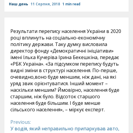
Наш день
11 Серпня, 2018
1 min read
Результати перепису населення України в 2020
році вплинуть на соціально-економічну
політику держави. Таку думку висловила
директор фонду «Демократичні ініціативи»
імені Ілька Кучеріва Ірина Бекешкіна, передає
«РБК Україна». «За підсумком перепису будуть
видні зміни в структурі населення. По-перше,
очевидно,воно буде меншим, ніж дані, на які
уряд звик орієнтуватися. Інший момент –
наскільки меншим? Ймовірно, населення буде
старшим, ніж було. Відсоток старшого
населення буде більшим. І буде менше
сільського населення», – міркує експерт.
Previous:
Continue
У водія, який неправильно припаркував авто,