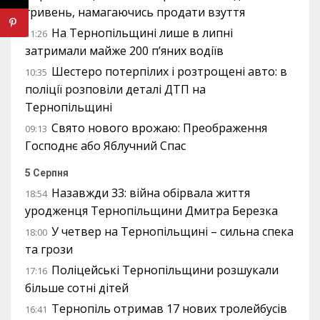
гривень, намагаючись продати взуття
На Тернопільщині лише в липні
11:26
затримали майже 200 п’яних водіїв
Шестеро потерпілих і розтрощені авто: в
10:35
поліції розповіли деталі ДТП на
Тернопільщині
Свято нового врожаю: Преображення
09:13
Господнє або Яблучний Спас
5 Серпня
Назавжди 33: війна обірвала життя
18:54
уродженця Тернопільщини Дмитра Березка
У четвер на Тернопільщині – сильна спека
18:00
та грози
Поліцейські Тернопільщини розшукали
17:16
більше сотні дітей
Тернопіль отримав 17 нових тролейбусів
16:41