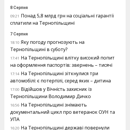
8 Серпня
Понад 5,8 млрд грн на соціальні гарантії
09:21
сплатили на Тернопільщині
7 Серпня
Яку погоду прогнозують на
18:10
Тернопільщині в суботу?
На Тернопільщині влітку високий попит
17:41
на оформлення паспортів: звернень – тисячі
На Тернопільщині зіткнулися три
17:14
автомобілі: є потерпілі, серед яких – дитина
Відійшов у Вічність захисник із
17:00
Тернопільщини Володимир Дичко
На Тернопільщині знімають
16:56
документальний цикл про ветеранок ОУН та
УПА
На Тернопільщині державі повернули
16:20