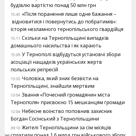
будівлю вартістю понад 50 млн грн
«Після поранення лише одне бажання –
15:43
відновитися і повернутись до побратимів»:
історія незламного тернопільського гвардійця
Скільки на Тернопільщині випадків
15:11
домашнього насильства і як карають
У Тернополі відбудуться установчі збори
15:09
асоціації нащадків українських жертв
польських репресій
Чоловіка, який зник безвісти на
13:30
Тернопільщині, знайшли мертвим
Звання «Почесний громадянин міста
13:04
Тернополя» присвоєно 15 мешканцям громади
Небесне воїнство поповнив захисник
12:04
Богдан Сосінський з Тернопільщини
Жителі Тернопільщини за сім місяців
09:10
сплатили понад 1,6 млрд грн військового збору