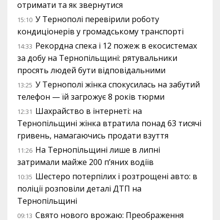
отримати та як звернутися
У Тернополі перевірили роботу
15:10
кондиціонерів у громадському транспорті
Рекордна спека і 12 пожеж в екосистемах
14:33
за добу на Тернопільщині: рятувальники
просять людей бути відповідальними
У Тернополі жінка спокусилась на забутий
13:25
телефон — їй загрожує 8 років тюрми
Шахрайство в інтернеті: на
12:31
Тернопільщині жінка втратила понад 63 тисячі
гривень, намагаючись продати взуття
На Тернопільщині лише в липні
11:26
затримали майже 200 п’яних водіїв
Шестеро потерпілих і розтрощені авто: в
10:35
поліції розповіли деталі ДТП на
Тернопільщині
Свято нового врожаю: Преображення
09:13