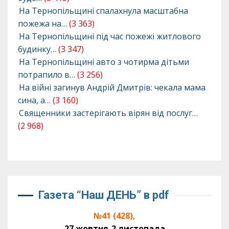
На Тернопільщині спалахнула масштабна
пожежа на…
(3 363)
На Тернопільщині під час пожежі житлового
будинку…
(3 347)
На Тернопільщині авто з чотирма дітьми
потрапило в…
(3 256)
На війні загинув Андрій Дмитрів: чекала мама
сина, а…
(3 160)
Священники застерігають вірян від послуг…
(2 968)
Газета “Наш ДЕНЬ” в pdf
№41 (428),
27 жовтня-2 листопада