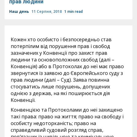
прав людини
Наш день
11 Серпня, 2018
1 min read
Кожен хто особисто і безпосередньо став
потерпілим від порушення прав і свобод
зазначених у Конвенції про захист прав
людини та основоположних свобод (далі –
Конвенція) або в Протоколах до неї має право
звернутися із заявою до Європейського суду з
прав людини (далі – Суд). Заява повинна
стосуватись лише порушень, допущених
однією з держав, на які поширюється дія
Конвенції.
Конвенцією та Протоколами до неї захищено
такі права: право на життя; право на свободу і
особисту недоторканість; право на
справедливий судовий розгляд справ,
пов’язаних із цивільною та кримінальною