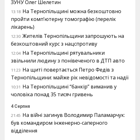
ЗУНУ Олег Шелетин
На Тернопільщині можна безкоштовно
13:18
пройти комп’ютерну томографію (перелік
лікарень)
Жителів Тернопільщини запрошують на
12:30
безкоштовний курс з нацспротиву
На Тернопільщині рятувальники
12:04
звільнили людину з понівеченого в ДТП авто
На щиті повертається Петро Федів з
11:23
Тернопільщини: майже рік невідомості та надії
На Тернопільщині “банкір” виманив у
10:31
чоловіка понад 35 тисяч гривень
4 Серпня
На війні загинув Володимир Паламарчук:
21:45
був командиром інженерно-саперного
відділення