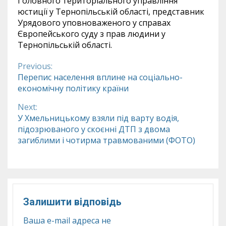
Головного територіального управління
юстиції у Тернопільській області, представник
Урядового уповноваженого у справах
Європейського суду з прав людини у
Тернопільській області.
Previous:
Continue
Перепис населення вплине на соціально-
економічну політику країни
Reading
Next:
У Хмельницькому взяли під варту водія,
підозрюваного у скоєнні ДТП з двома
загиблими і чотирма травмованими (ФОТО)
Залишити відповідь
Ваша e-mail адреса не