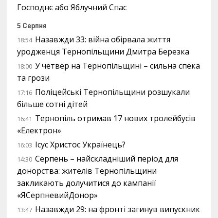
Господнє або Яблучний Спас
5 Серпня
Назавжди 33: війна обірвала життя
18:54
уродженця Тернопільщини Дмитра Березка
У четвер на Тернопільщині – сильна спека
18:00
та грози
Поліцейські Тернопільщини розшукали
17:16
більше сотні дітей
Тернопіль отримав 17 нових тролейбусів
16:41
«Електрон»
Ісус Христос Українець?
16:03
Серпень – найскладніший період для
14:30
донорства: жителів Тернопільщини
закликають долучитися до кампанії
«ЯСерпневийДонор»
Назавжди 29: на фронті загинув випускник
13:47