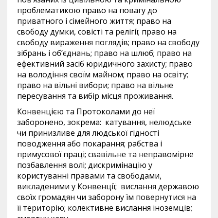
проблематикою право на повагу до
приватного і сімейного життя; право на
свободу думки, совісті та релігії; право на
свободу вираження поглядів; право на свободу
зібрань і об’єднань; право на шлюб; право на
ефективний засіб юридичного захисту; право
на володіння своїм майном; право на освіту;
право на вільні вибори; право на вільне
пересування та вибір місця проживання.
Конвенцією та Протоколами до неї
заборонено, зокрема: катування, нелюдське
чи принизливе для людської гідності
поводження або покарання; рабства і
примусової праці; свавільне та неправомірне
позбавлення волі; дискримінацію у
користуванні правами та свободами,
викладеними у Конвенції; вислання державою
своїх громадян чи заборону їм повернутися на
її територію; колективне вислання іноземців;