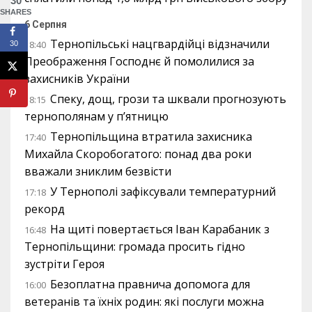
30
SHARES
6 Серпня
Тернопільські нацгвардійці відзначили
18:40
30
Преображення Господнє й помолилися за
захисників України
Спеку, дощ, грози та шквали прогнозують
18:15
тернополянам у п’ятницю
Тернопільщина втратила захисника
17:40
Михайла Скоробогатого: понад два роки
вважали зниклим безвісти
У Тернополі зафіксували температурний
17:18
рекорд
На щиті повертається Іван Карабаник з
16:48
Тернопільщини: громада просить гідно
зустріти Героя
Безоплатна правнича допомога для
16:00
ветеранів та їхніх родин: які послуги можна