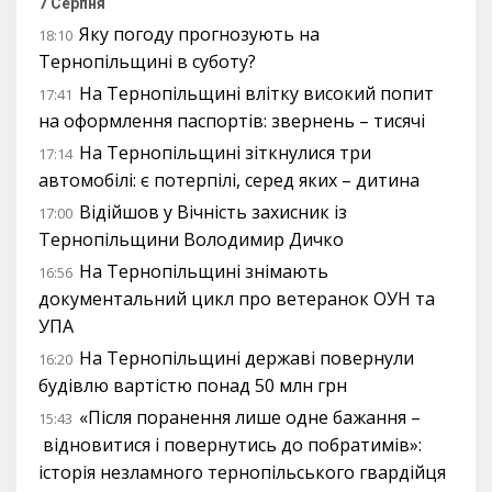
7 Серпня
Яку погоду прогнозують на
18:10
Тернопільщині в суботу?
На Тернопільщині влітку високий попит
17:41
на оформлення паспортів: звернень – тисячі
На Тернопільщині зіткнулися три
17:14
автомобілі: є потерпілі, серед яких – дитина
Відійшов у Вічність захисник із
17:00
Тернопільщини Володимир Дичко
На Тернопільщині знімають
16:56
документальний цикл про ветеранок ОУН та
УПА
На Тернопільщині державі повернули
16:20
будівлю вартістю понад 50 млн грн
«Після поранення лише одне бажання –
15:43
відновитися і повернутись до побратимів»:
історія незламного тернопільського гвардійця