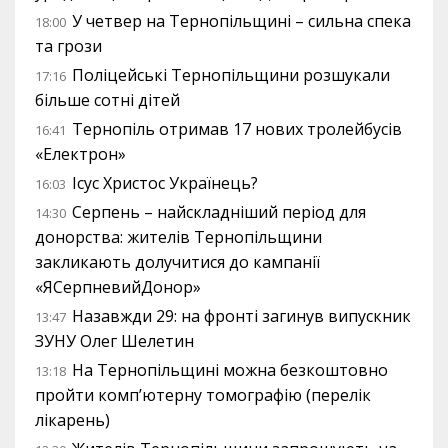
У четвер на Тернопільщині – сильна спека
18:00
та грози
Поліцейські Тернопільщини розшукали
17:16
більше сотні дітей
Тернопіль отримав 17 нових тролейбусів
16:41
«Електрон»
Ісус Христос Українець?
16:03
Серпень – найскладніший період для
14:30
донорства: жителів Тернопільщини
закликають долучитися до кампанії
«ЯСерпневийДонор»
Назавжди 29: на фронті загинув випускник
13:47
ЗУНУ Олег Шелетин
На Тернопільщині можна безкоштовно
13:18
пройти комп’ютерну томографію (перелік
лікарень)