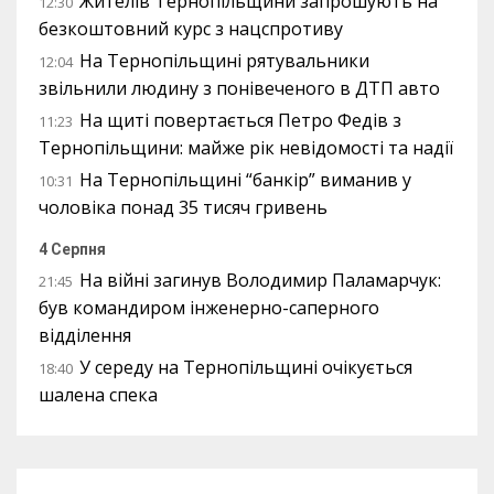
Жителів Тернопільщини запрошують на
12:30
безкоштовний курс з нацспротиву
На Тернопільщині рятувальники
12:04
звільнили людину з понівеченого в ДТП авто
На щиті повертається Петро Федів з
11:23
Тернопільщини: майже рік невідомості та надії
На Тернопільщині “банкір” виманив у
10:31
чоловіка понад 35 тисяч гривень
4 Серпня
На війні загинув Володимир Паламарчук:
21:45
був командиром інженерно-саперного
відділення
У середу на Тернопільщині очікується
18:40
шалена спека