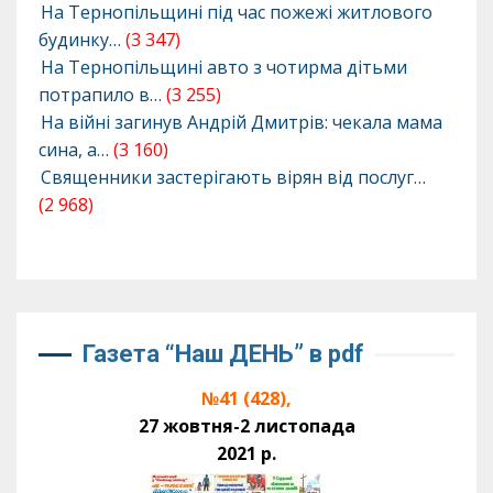
На Тернопільщині під час пожежі житлового
будинку…
(3 347)
На Тернопільщині авто з чотирма дітьми
потрапило в…
(3 255)
На війні загинув Андрій Дмитрів: чекала мама
сина, а…
(3 160)
Священники застерігають вірян від послуг…
(2 968)
Газета “Наш ДЕНЬ” в pdf
№41 (428),
27 жовтня-2 листопада
2021 р.