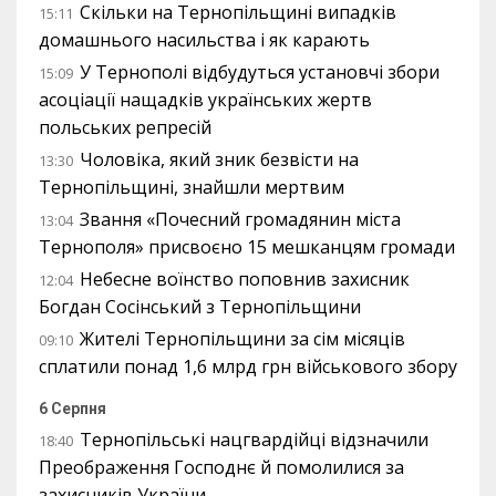
Скільки на Тернопільщині випадків
15:11
домашнього насильства і як карають
У Тернополі відбудуться установчі збори
15:09
асоціації нащадків українських жертв
польських репресій
Чоловіка, який зник безвісти на
13:30
Тернопільщині, знайшли мертвим
Звання «Почесний громадянин міста
13:04
Тернополя» присвоєно 15 мешканцям громади
Небесне воїнство поповнив захисник
12:04
Богдан Сосінський з Тернопільщини
Жителі Тернопільщини за сім місяців
09:10
сплатили понад 1,6 млрд грн військового збору
6 Серпня
Тернопільські нацгвардійці відзначили
18:40
Преображення Господнє й помолилися за
захисників України