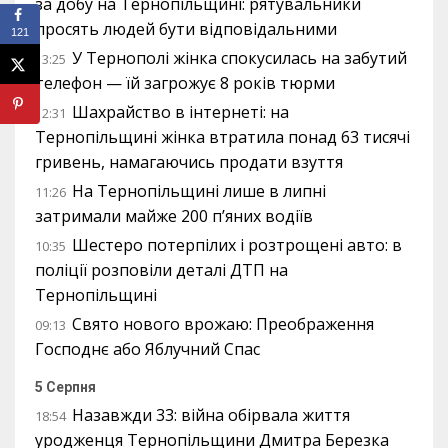
за добу на Тернопільщині: рятувальники
просять людей бути відповідальними
121
У Тернополі жінка спокусилась на забутий
13:25
телефон — їй загрожує 8 років тюрми
Шахрайство в інтернеті: на
12:31
Тернопільщині жінка втратила понад 63 тисячі
гривень, намагаючись продати взуття
На Тернопільщині лише в липні
11:26
затримали майже 200 п’яних водіїв
Шестеро потерпілих і розтрощені авто: в
10:35
поліції розповіли деталі ДТП на
Тернопільщині
Свято нового врожаю: Преображення
09:13
Господнє або Яблучний Спас
5 Серпня
Назавжди 33: війна обірвала життя
18:54
уродженця Тернопільщини Дмитра Березка