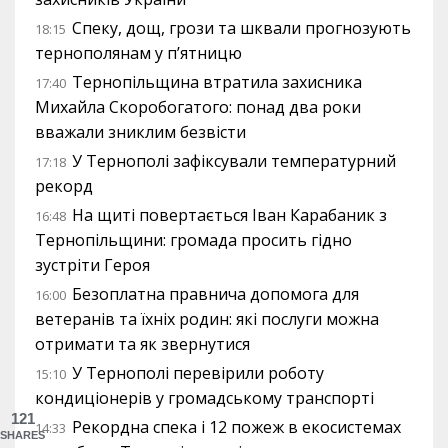
Спеку, дощ, грози та шквали прогнозують
18:15
тернополянам у п’ятницю
Тернопільщина втратила захисника
17:40
Михайла Скоробогатого: понад два роки
вважали зниклим безвісти
У Тернополі зафіксували температурний
17:18
рекорд
На щиті повертається Іван Карабаник з
16:48
Тернопільщини: громада просить гідно
зустріти Героя
Безоплатна правнича допомога для
16:00
ветеранів та їхніх родин: які послуги можна
отримати та як звернутися
У Тернополі перевірили роботу
15:10
кондиціонерів у громадському транспорті
121
Рекордна спека і 12 пожеж в екосистемах
14:33
SHARES