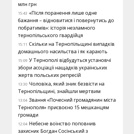
млн грн
«Після поранення лише одне
15:43
бажання – відновитися і повернутись до
побратимів»: історія незламного
тернопільського гвардійця
Скільки на Тернопільщині випадків
15:11
домашнього насильства і як карають
У Тернополі відбудуться установчі
15:09
збори асоціації нащадків українських
жертв польських репресій
Чоловіка, який зник безвісти на
13:30
Тернопільщині, знайшли мертвим
Звання «Почесний громадянин міста
13:04
Тернополя» присвоєно 15 мешканцям
громади
Небесне воїнство поповнив
12:04
захисник Богдан Сосінський з