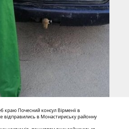
еб краю Почесний консул Вірменії в
вже відправились в Монастириську районну