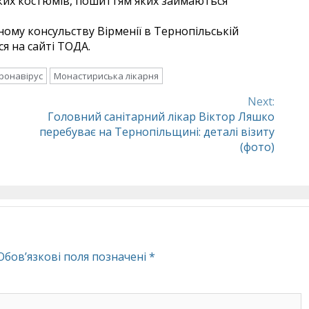
ких костюмів, пошиттям яких займаються
ому консульству Вірменії в Тернопільській
ся на сайті ТОДА.
ронавірус
Монастириська лікарня
Next:
Головний санітарний лікар Віктор Ляшко
перебуває на Тернопільщині: деталі візиту
(фото)
Обов’язкові поля позначені
*