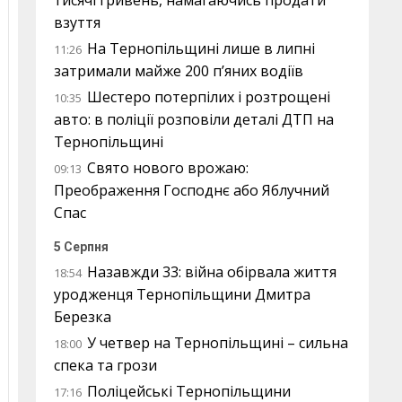
тисячі гривень, намагаючись продати
взуття
На Тернопільщині лише в липні
11:26
затримали майже 200 п’яних водіїв
Шестеро потерпілих і розтрощені
10:35
авто: в поліції розповіли деталі ДТП на
Тернопільщині
Свято нового врожаю:
09:13
Преображення Господнє або Яблучний
Спас
5 Серпня
Назавжди 33: війна обірвала життя
18:54
уродженця Тернопільщини Дмитра
Березка
У четвер на Тернопільщині – сильна
18:00
спека та грози
Поліцейські Тернопільщини
17:16