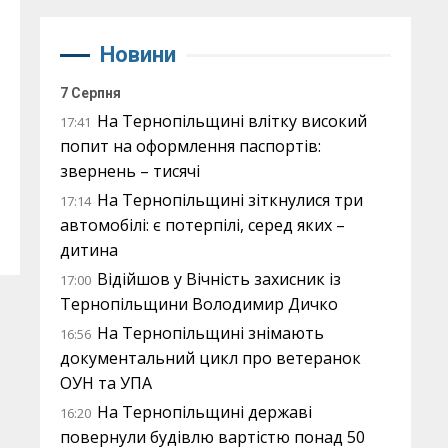
Новини
7 Серпня
На Тернопільщині влітку високий
17:41
попит на оформлення паспортів:
звернень – тисячі
На Тернопільщині зіткнулися три
17:14
автомобілі: є потерпілі, серед яких –
дитина
Відійшов у Вічність захисник із
17:00
Тернопільщини Володимир Дичко
На Тернопільщині знімають
16:56
документальний цикл про ветеранок
ОУН та УПА
На Тернопільщині державі
16:20
повернули будівлю вартістю понад 50