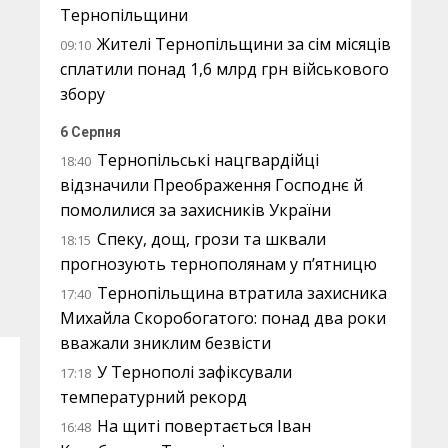
Тернопільщини
Жителі Тернопільщини за сім місяців
09:10
сплатили понад 1,6 млрд грн військового
збору
6 Серпня
Тернопільські нацгвардійці
18:40
відзначили Преображення Господнє й
помолилися за захисників України
Спеку, дощ, грози та шквали
18:15
прогнозують тернополянам у п’ятницю
Тернопільщина втратила захисника
17:40
Михайла Скоробогатого: понад два роки
вважали зниклим безвісти
У Тернополі зафіксували
17:18
температурний рекорд
На щиті повертається Іван
16:48