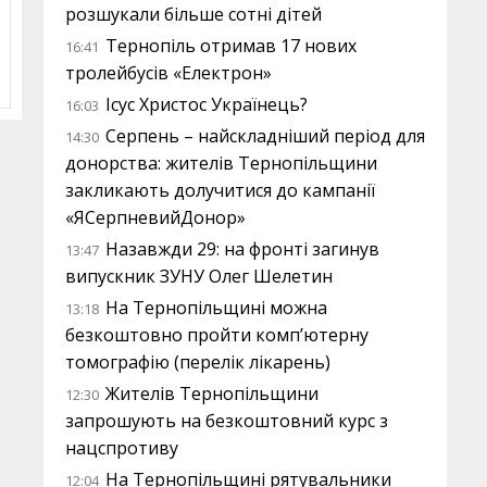
розшукали більше сотні дітей
Тернопіль отримав 17 нових
16:41
тролейбусів «Електрон»
Ісус Христос Українець?
16:03
Серпень – найскладніший період для
14:30
донорства: жителів Тернопільщини
закликають долучитися до кампанії
«ЯСерпневийДонор»
Назавжди 29: на фронті загинув
13:47
випускник ЗУНУ Олег Шелетин
На Тернопільщині можна
13:18
безкоштовно пройти комп’ютерну
томографію (перелік лікарень)
Жителів Тернопільщини
12:30
запрошують на безкоштовний курс з
нацспротиву
На Тернопільщині рятувальники
12:04