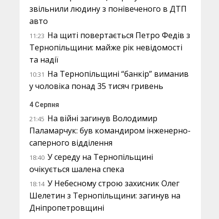
звільнили людину з понівеченого в ДТП
авто
На щиті повертається Петро Федів з
11:23
Тернопільщини: майже рік невідомості
та надії
На Тернопільщині “банкір” виманив
10:31
у чоловіка понад 35 тисяч гривень
4 Серпня
На війні загинув Володимир
21:45
Паламарчук: був командиром інженерно-
саперного відділення
У середу на Тернопільщині
18:40
очікується шалена спека
У Небесному строю захисник Олег
18:14
Шелетин з Тернопільщини: загинув на
Дніпропетровщині