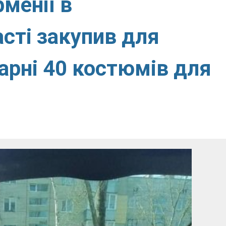
менії в
асті закупив для
арні 40 костюмів для