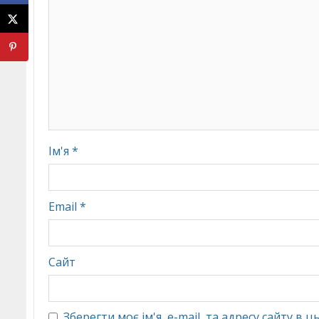
Ім'я
*
Email
*
Сайт
Зберегти моє ім'я, e-mail, та адресу сайту в