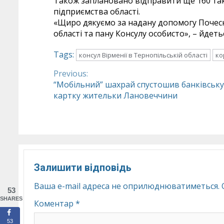
Також заплановано відправити ще 160 та
підприємства області.
«Щиро дякуємо за надану допомогу Почесн
області та пану Консулу особисто», – йдеть
Tags:
консул Вірменії в Тернопільській області
ко
Previous:
Continue
“Мобільний” шахрай спустошив банківську
картку жительки Лановеччини
Reading
Залишити відповідь
Ваша e-mail адреса не оприлюднюватиметься.
53
SHARES
Коментар
*
53