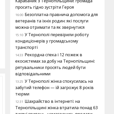
Карабаник з Тернопільщини: громада
просить гідно зустріти Героя
Безоплатна правнича допомога для
16:00
ветеранів та їхніх родин: які послуги
можна отримати та як звернутися
У Тернополі перевірили роботу
15:10
кондиціонерів у громадському
транспорті
Рекордна спека і 12 пожеж в
14:33
екосистемах за добу на Тернопільщині:
рятувальники просять людей бути
відповідальними
У Тернополі жінка спокусилась на
13:25
забутий телефон — їй загрожує 8 років
тюрми
Шахрайство в інтернеті: на
12:31
Тернопільщині жінка втратила понад 63