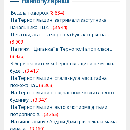
Найпопулярніші
Весела подорож
(8 834)
На Тернопільщині затримали заступника
начальника ТЦК…
(3 944)
Печатки, авто та чорнова бухгалтерія: на…
(3 909)
На пляжі “Циганка” в Тернополі втопилася…
(3 436)
З березня жителям Тернопільщини не можна
буде…
(3 415)
На Тернопільщині спалахнула масштабна
пожежа на…
(3 363)
На Тернопільщині під час пожежі житлового
будинку…
(3 347)
На Тернопільщині авто з чотирма дітьми
потрапило в…
(3 255)
На війні загинув Андрій Дмитрів: чекала мама
сина, а…
(3 160)