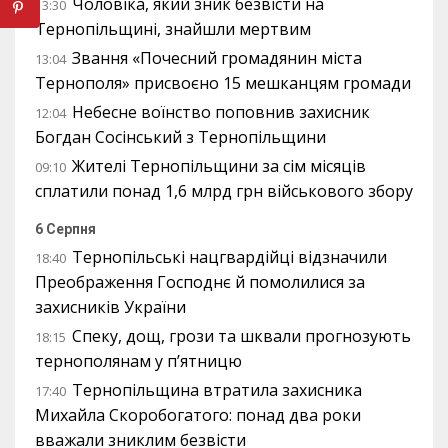
Чоловіка, який зник безвісти на
13:30
Тернопільщині, знайшли мертвим
Звання «Почесний громадянин міста
13:04
Тернополя» присвоєно 15 мешканцям громади
Небесне воїнство поповнив захисник
12:04
Богдан Сосінський з Тернопільщини
Жителі Тернопільщини за сім місяців
09:10
сплатили понад 1,6 млрд грн військового збору
6 Серпня
Тернопільські нацгвардійці відзначили
18:40
Преображення Господнє й помолилися за
захисників України
Спеку, дощ, грози та шквали прогнозують
18:15
тернополянам у п’ятницю
Тернопільщина втратила захисника
17:40
Михайла Скоробогатого: понад два роки
вважали зниклим безвісти