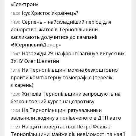
«Електрон»
Ісус Христос Українець?
16:03
Серпень – найскладніший період для
14:30
донорства: жителів Тернопільщини
закликають долучитися до кампанії
«ЯСерпневийДонор»
Назавжди 29: на фронті загинув випускник
13:47
ЗУНУ Олег Шелетин
На Тернопільщині можна безкоштовно
13:18
пройти комп’ютерну томографію (перелік
лікарень)
Жителів Тернопільщини запрошують на
12:30
безкоштовний курс з нацспротиву
На Тернопільщині рятувальники
12:04
звільнили людину з понівеченого в ДТП авто
На щиті повертається Петро Федів з
11:23
Тернопільщини: майже рік невідомості та надії