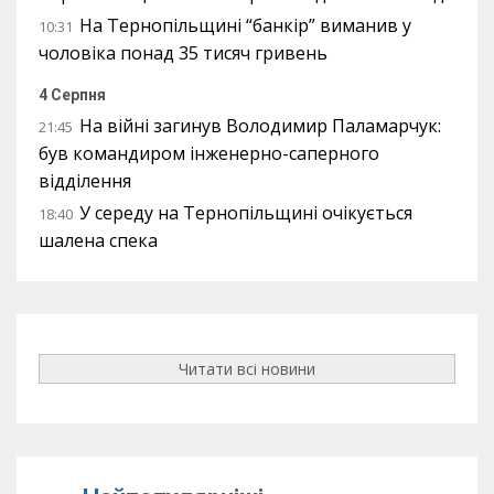
На Тернопільщині “банкір” виманив у
10:31
чоловіка понад 35 тисяч гривень
4 Серпня
На війні загинув Володимир Паламарчук:
21:45
був командиром інженерно-саперного
відділення
У середу на Тернопільщині очікується
18:40
шалена спека
Читати всі новини