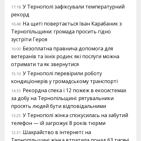
У Тернополі зафіксували температурний
17:18
рекорд
На щиті повертається Іван Карабаник з
16:48
Тернопільщини: громада просить гідно
зустріти Героя
Безоплатна правнича допомога для
16:00
ветеранів та їхніх родин: які послуги можна
отримати та як звернутися
У Тернополі перевірили роботу
15:10
кондиціонерів у громадському транспорті
Рекордна спека і 12 пожеж в екосистемах
14:33
за добу на Тернопільщині: рятувальники
просять людей бути відповідальними
У Тернополі жінка спокусилась на забутий
13:25
телефон — їй загрожує 8 років тюрми
Шахрайство в інтернеті: на
12:31
Тернопільщині жінка втратила понад 63 тисячі