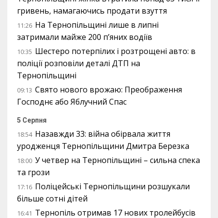
гривень, намагаючись продати взуття
На Тернопільщині лише в липні
11:26
затримали майже 200 п’яних водіїв
Шестеро потерпілих і розтрощені авто: в
10:35
поліції розповіли деталі ДТП на
Тернопільщині
Свято нового врожаю: Преображення
09:13
Господнє або Яблучний Спас
5 Серпня
Назавжди 33: війна обірвала життя
18:54
уродженця Тернопільщини Дмитра Березка
У четвер на Тернопільщині – сильна спека
18:00
та грози
Поліцейські Тернопільщини розшукали
17:16
більше сотні дітей
Тернопіль отримав 17 нових тролейбусів
16:41