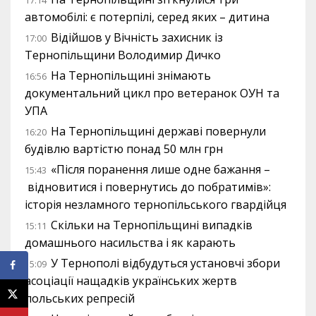
17:14
автомобілі: є потерпілі, серед яких – дитина
Відійшов у Вічність захисник із
17:00
Тернопільщини Володимир Дичко
На Тернопільщині знімають
16:56
документальний цикл про ветеранок ОУН та
УПА
На Тернопільщині державі повернули
16:20
будівлю вартістю понад 50 млн грн
«Після поранення лише одне бажання –
15:43
відновитися і повернутись до побратимів»:
історія незламного тернопільського гвардійця
Скільки на Тернопільщині випадків
15:11
домашнього насильства і як карають
У Тернополі відбудуться установчі збори
15:09
асоціації нащадків українських жертв
польських репресій