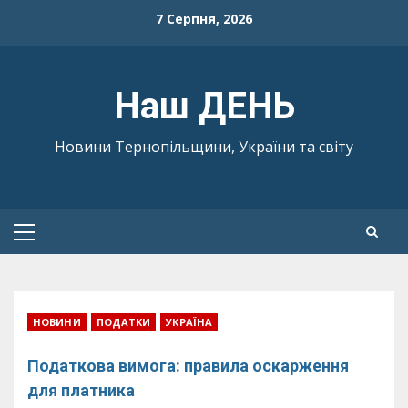
Skip
7 Серпня, 2026
to
content
Наш ДЕНЬ
Новини Тернопільщини, України та світу
Primary
Menu
НОВИНИ
ПОДАТКИ
УКРАЇНА
Податкова вимога: правила оскарження
для платника