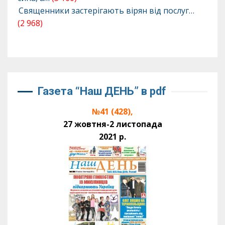
Священники застерігають вірян від послуг…
(2 968)
Газета “Наш ДЕНЬ” в pdf
№41 (428),
27 жовтня-2 листопада
2021 р.