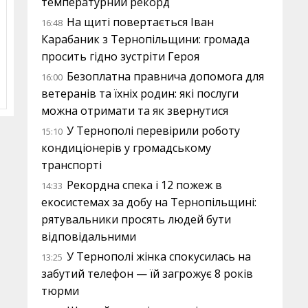
температурний рекорд
На щиті повертається Іван
16:48
Карабаник з Тернопільщини: громада
просить гідно зустріти Героя
Безоплатна правнича допомога для
16:00
ветеранів та їхніх родин: які послуги
можна отримати та як звернутися
У Тернополі перевірили роботу
15:10
кондиціонерів у громадському
транспорті
Рекордна спека і 12 пожеж в
14:33
екосистемах за добу на Тернопільщині:
рятувальники просять людей бути
відповідальними
У Тернополі жінка спокусилась на
13:25
забутий телефон — їй загрожує 8 років
тюрми