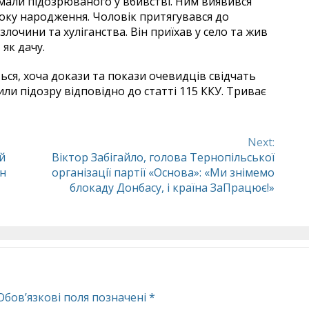
мали підозрюваного у вбивстві. Ним виявився
оку народження. Чоловік притягувався до
лочини та хуліганства. Він приїхав у село та жив
 як дачу.
ься, хоча докази та покази очевидців свідчать
ли підозру відповідно до статті 115 ККУ. Триває
Next:
й
Віктор Забігайло, голова Тернопільської
рн
організації партії «Основа»: «Ми знімемо
блокаду Донбасу, і країна ЗаПрацює!»
Обов’язкові поля позначені
*