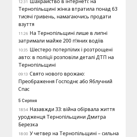
Шахрайство в інтернеті: на
12:31
Тернопільщині жінка втратила понад 63
тисячі гривень, намагаючись продати
взуття
На Тернопільщині лише в липні
11:26
затримали майже 200 п’яних водіїв
Шестеро потерпілих і розтрощені
10:35
авто: в поліції розповіли деталі ДТП на
Тернопільщині
Свято нового врожаю:
09:13
Преображення Господнє або Яблучний
Спас
5 Серпня
Назавжди 33: війна обірвала життя
18:54
уродженця Тернопільщини Дмитра
Березка
У четвер на Тернопільщині – сильна
18:00