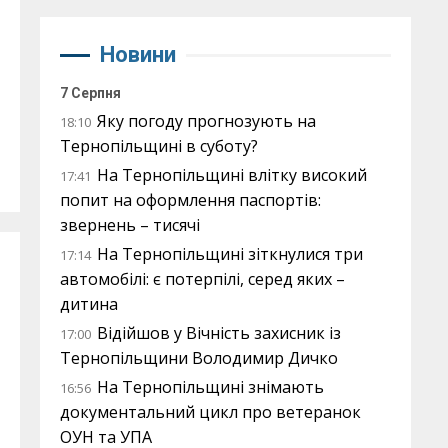
Новини
7 Серпня
Яку погоду прогнозують на
18:10
Тернопільщині в суботу?
На Тернопільщині влітку високий
17:41
попит на оформлення паспортів:
звернень – тисячі
На Тернопільщині зіткнулися три
17:14
автомобілі: є потерпілі, серед яких –
дитина
Відійшов у Вічність захисник із
17:00
Тернопільщини Володимир Дичко
На Тернопільщині знімають
16:56
документальний цикл про ветеранок
ОУН та УПА