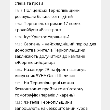
спека та грози
Поліцейські Тернопільщини
17:16
розшукали більше сотні дітей
Тернопіль отримав 17 нових
16:41
тролейбусів «Електрон»
Ісус Христос Українець?
16:03
Серпень – найскладніший період для
14:30
донорства: жителів Тернопільщини
закликають долучитися до кампанії
«ЯСерпневийДонор»
Назавжди 29: на фронті загинув
13:47
випускник ЗУНУ Олег Шелетин
На Тернопільщині можна
13:18
безкоштовно пройти комп’ютерну
томографію (перелік лікарень)
Жителів Тернопільщини
12:30
запрошують на безкоштовний курс з