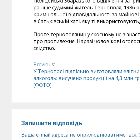
Поліцейські Збаразького відділення затри
раніше судимий житель Тернополя, 1986 р
кримінальної відповідальності за майнові з
в батьківській хаті, яку ті використовують,
Проте тернополянин у скоєному не зізнаєт
про протилежне. Наразі чоловікові оголоси
слідство.
Previous:
Continue
У Тернополі підпільно виготовляли елітни
алкоголь: вилучено продукції на 4,3 млн г
Reading
(ФОТО)
Залишити відповідь
Ваша e-mail адреса не оприлюднюватиметься.