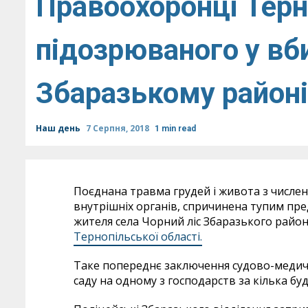
Правоохоронці Тер
підозрюваного у вби
Збаразькому районі
Наш день
7 Серпня, 2018
1 min read
Поєднана травма грудей і живота з числ
внутрішніх органів, спричинена тупим пр
жителя села Чорний ліс Збаразького райо
Тернопільської області.
Таке попереднє заключення судово-медичн
саду на одному з господарств за кілька бу