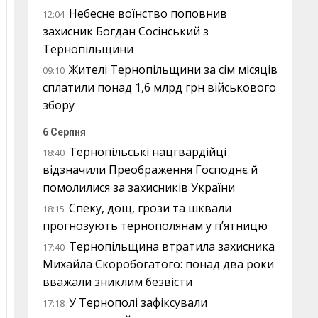
Небесне воїнство поповнив
12:04
захисник Богдан Сосінський з
Тернопільщини
Жителі Тернопільщини за сім місяців
09:10
сплатили понад 1,6 млрд грн військового
збору
6 Серпня
Тернопільські нацгвардійці
18:40
відзначили Преображення Господнє й
помолилися за захисників України
Спеку, дощ, грози та шквали
18:15
прогнозують тернополянам у п’ятницю
Тернопільщина втратила захисника
17:40
Михайла Скоробогатого: понад два роки
вважали зниклим безвісти
У Тернополі зафіксували
17:18