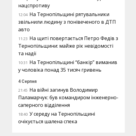
нацспротиву
На Тернопільщині рятувальники
12:04
звільнили людину з понівеченого в ДТП
авто
На щиті повертається Петро Федів з
11:23
Тернопільщини: майже рік невідомості
та надії
На Тернопільщині “банкір” виманив
10:31
у чоловіка понад 35 тисяч гривень
4 Серпня
На війні загинув Володимир
21:45
Паламарчук: був командиром інженерно-
саперного відділення
У середу на Тернопільщині
18:40
очікується шалена спека