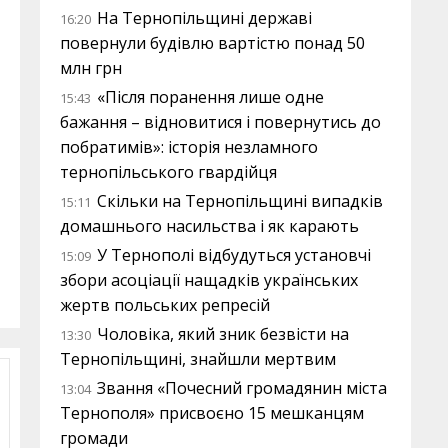
На Тернопільщині державі
16:20
повернули будівлю вартістю понад 50
млн грн
«Після поранення лише одне
15:43
бажання – відновитися і повернутись до
побратимів»: історія незламного
тернопільського гвардійця
Скільки на Тернопільщині випадків
15:11
домашнього насильства і як карають
У Тернополі відбудуться установчі
15:09
збори асоціації нащадків українських
жертв польських репресій
Чоловіка, який зник безвісти на
13:30
Тернопільщині, знайшли мертвим
Звання «Почесний громадянин міста
13:04
Тернополя» присвоєно 15 мешканцям
громади