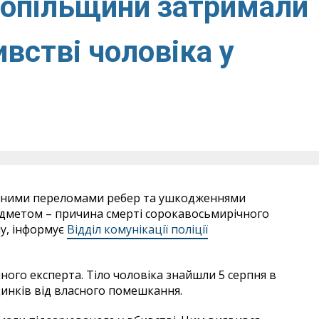
нопільщини затримали
встві чоловіка у
енними переломами ребер та ушкодженнями
едметом – причина смерті сорокавосьмирічного
ну, інформує
Відділ комунікації поліції
ого експерта. Тіло чоловіка знайшли 5 серпня в
динків від власного помешкання.