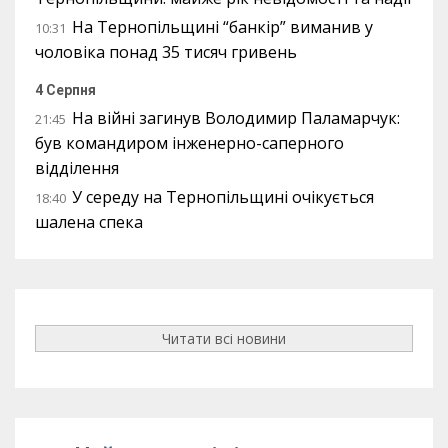
На Тернопільщині “банкір” виманив у
10:31
чоловіка понад 35 тисяч гривень
4 Серпня
На війні загинув Володимир Паламарчук:
21:45
був командиром інженерно-саперного
відділення
У середу на Тернопільщині очікується
18:40
шалена спека
Читати всі новини