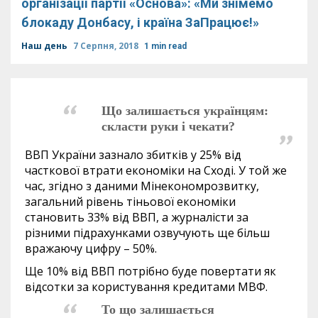
організації партії «Основа»: «Ми знімемо
блокаду Донбасу, і країна ЗаПрацює!»
Наш день
7 Серпня, 2018
1 min read
Що залишається українцям:
скласти руки і чекати?
ВВП України зазнало збитків у 25% від
часткової втрати економіки на Сході. У той же
час, згідно з даними Мінекономрозвитку,
загальний рівень тіньової економіки
становить 33% від ВВП, а журналісти за
різними підрахунками озвучують ще більш
вражаючу цифру – 50%.
Ще 10% від ВВП потрібно буде повертати як
відсотки за користування кредитами МВФ.
То що залишається