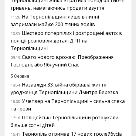
Тернопільщині жінка втратила понад 63 тисячі
гривень, намагаючись продати взуття
На Тернопільщині лише в липні
11:26
затримали майже 200 п’яних водіїв
Шестеро потерпілих і розтрощені авто: в
10:35
поліції розповіли деталі ДТП на
Тернопільщині
Свято нового врожаю: Преображення
09:13
Господнє або Яблучний Спас
5 Серпня
Назавжди 33: війна обірвала життя
18:54
уродженця Тернопільщини Дмитра Березка
У четвер на Тернопільщині – сильна спека
18:00
та грози
Поліцейські Тернопільщини розшукали
17:16
більше сотні дітей
Тернопіль отримав 17 нових тролейбусів
16:41