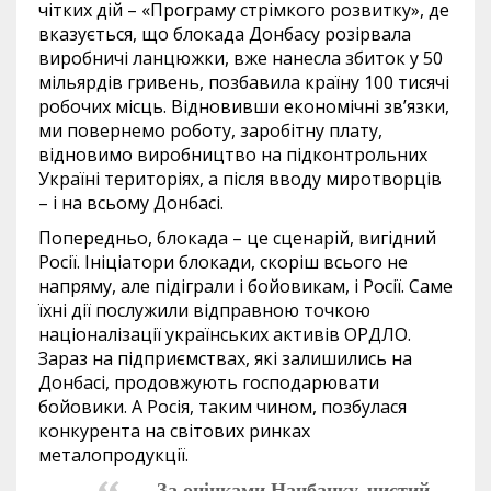
чітких дій – «Програму стрімкого розвитку», де
вказується, що блокада Донбасу розірвала
виробничі ланцюжки, вже нанесла збиток у 50
мільярдів гривень, позбавила країну 100 тисячі
робочих місць. Відновивши економічні зв’язки,
ми повернемо роботу, заробітну плату,
відновимо виробництво на підконтрольних
Україні територіях, а після вводу миротворців
– і на всьому Донбасі.
Попередньо, блокада – це сценарій, вигідний
Росії. Ініціатори блокади, скоріш всього не
напряму, але підіграли і бойовикам, і Росії. Саме
їхні дії послужили відправною точкою
націоналізації українських активів ОРДЛО.
Зараз на підприємствах, які залишились на
Донбасі, продовжують господарювати
бойовики. А Росія, таким чином, позбулася
конкурента на світових ринках
металопродукції.
За оцінками Нацбанку, чистий