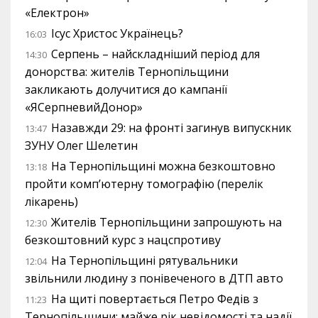
«Електрон»
Ісус Христос Українець?
16:03
Серпень – найскладніший період для
14:30
донорства: жителів Тернопільщини
закликають долучитися до кампанії
«ЯСерпневийДонор»
Назавжди 29: на фронті загинув випускник
13:47
ЗУНУ Олег Шелетин
На Тернопільщині можна безкоштовно
13:18
пройти комп’ютерну томографію (перелік
лікарень)
Жителів Тернопільщини запрошують на
12:30
безкоштовний курс з нацспротиву
На Тернопільщині рятувальники
12:04
звільнили людину з понівеченого в ДТП авто
На щиті повертається Петро Федів з
11:23
Тернопільщини: майже рік невідомості та надії