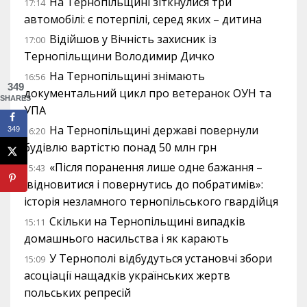
На Тернопільщині зіткнулися три
17:14
автомобілі: є потерпілі, серед яких – дитина
Відійшов у Вічність захисник із
17:00
Тернопільщини Володимир Дичко
На Тернопільщині знімають
16:56
349
документальний цикл про ветеранок ОУН та
SHARES
УПА
На Тернопільщині державі повернули
349
16:20
будівлю вартістю понад 50 млн грн
«Після поранення лише одне бажання –
15:43
відновитися і повернутись до побратимів»:
історія незламного тернопільського гвардійця
Скільки на Тернопільщині випадків
15:11
домашнього насильства і як карають
У Тернополі відбудуться установчі збори
15:09
асоціації нащадків українських жертв
польських репресій