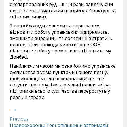
експорт залізних руд – в 1,4 рази, завдячуючи
винятково сприятливій ціновій кон’юнктурі на
світових ринках.
Зняття блокади дозволить, перш за все,
відновити роботу українських підприємств,
зменшити виробничі та логістичні витрати. І,
власне, після приходу миротворців ООН –
відновити роботу промисловості і на всьому
Донбасі.
Найближчим часом ми ознайомимо українське
суспільство з усіма пунктами нашого плану,
щоб українці могли переконатися: це – не
лозунги і не популізм, а реальні плани, які за
підтримки всього суспільства переростуть у
реальні справи.
Previous:
Continue
Правоохоронці Тернопільщини затримали