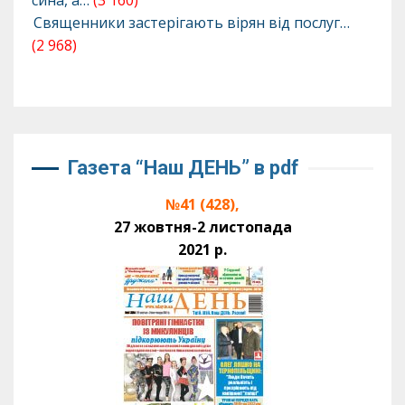
сина, а…
(3 160)
Священники застерігають вірян від послуг…
(2 968)
Газета “Наш ДЕНЬ” в pdf
№41 (428),
27 жовтня-2 листопада
2021 р.