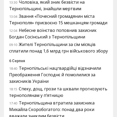
Чоловіка, який зник безвісти на
13:30
Тернопільщині, знайшли мертвим
Звання «Почесний громадянин міста
13:04
Тернополя» присвоєно 15 мешканцям громади
Небесне воїнство поповнив захисник
12:04
Богдан Сосінський з Тернопільщини
Жителі Тернопільщини за сім місяців
09:10
сплатили понад 1,6 млрд грн військового збору
6 Серпня
Тернопільські нацгвардійці відзначили
18:40
Преображення Господнє й помолилися за
захисників України
Спеку, дощ, грози та шквали прогнозують
18:15
тернополянам у п’ятницю
Тернопільщина втратила захисника
17:40
Михайла Скоробогатого: понад два роки
вважали зниклим безвісти