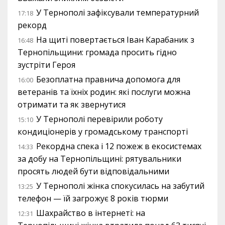
У Тернополі зафіксували температурний
17:18
рекорд
На щиті повертається Іван Карабаник з
16:48
Тернопільщини: громада просить гідно
зустріти Героя
Безоплатна правнича допомога для
16:00
ветеранів та їхніх родин: які послуги можна
отримати та як звернутися
У Тернополі перевірили роботу
15:10
кондиціонерів у громадському транспорті
Рекордна спека і 12 пожеж в екосистемах
14:33
за добу на Тернопільщині: рятувальники
просять людей бути відповідальними
У Тернополі жінка спокусилась на забутий
13:25
телефон — їй загрожує 8 років тюрми
Шахрайство в інтернеті: на
12:31