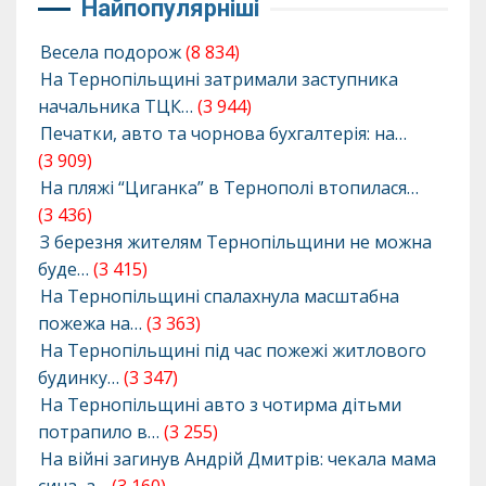
Найпопулярніші
Весела подорож
(8 834)
На Тернопільщині затримали заступника
начальника ТЦК…
(3 944)
Печатки, авто та чорнова бухгалтерія: на…
(3 909)
На пляжі “Циганка” в Тернополі втопилася…
(3 436)
З березня жителям Тернопільщини не можна
буде…
(3 415)
На Тернопільщині спалахнула масштабна
пожежа на…
(3 363)
На Тернопільщині під час пожежі житлового
будинку…
(3 347)
На Тернопільщині авто з чотирма дітьми
потрапило в…
(3 255)
На війні загинув Андрій Дмитрів: чекала мама