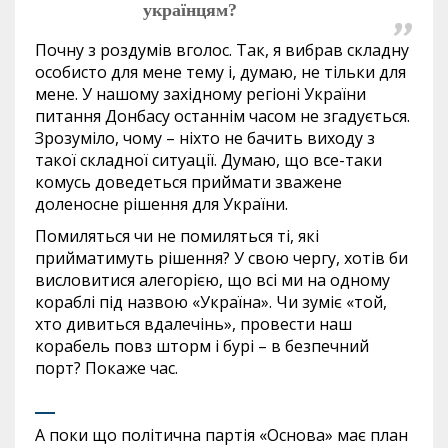
українцям?
Почну з роздумів вголос. Так, я вибрав складну
особисто для мене тему і, думаю, не тільки для
мене. У нашому західному регіоні України
питання Донбасу останнім часом не згадується.
Зрозуміло, чому – ніхто не бачить виходу з
такої складної ситуації. Думаю, що все-таки
комусь доведеться приймати зважене
доленосне рішення для України.
Помиляться чи не помиляться ті, які
прийматимуть рішення? У свою чергу, хотів би
висловитися алегорією, що всі ми на одному
кораблі під назвою «Україна». Чи зуміє «той,
хто дивиться вдалечінь», провести наш
корабель повз шторм і бурі – в безпечний
порт? Покаже час.
А поки що політична партія «Основа» має план