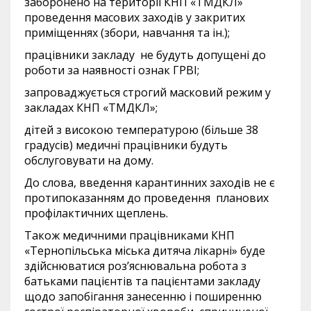
заборонено на території КНП «ТМДКЛ»
проведення масових заходів у закритих
приміщеннях (збори, навчання та ін.);
працівники закладу не будуть допущені до
роботи за наявності ознак ГРВІ;
запроваджується строгий масковий режим у
закладах КНП «ТМДКЛ»;
дітей з високою температурою (більше 38
градусів) медичні працівники будуть
обслуговувати на дому.
До слова, введення карантинних заходів не є
протипоказанням до проведення планових
профілактичних щеплень.
Також медичними працівниками КНП
«Тернопільська міська дитяча лікарні» буде
здійснюватися роз’яснювальна робота з
батьками пацієнтів та пацієнтами закладу
щодо запобігання занесенню і поширенню