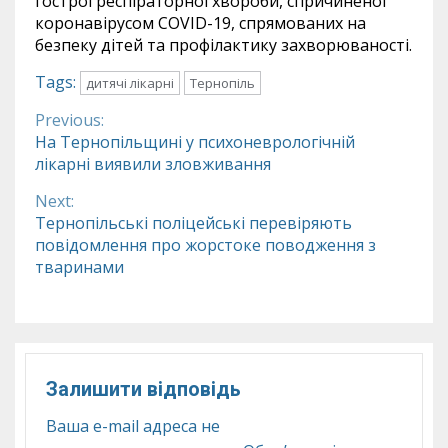
гострої респіраторної хвороби, спричиненої
коронавірусом COVID-19, спрямованих на
безпеку дітей та профілактику захворюваності.
Tags:
дитячі лікарні
Тернопіль
Previous:
Continue
На Тернопільщині у психоневрологічній
лікарні виявили зловживання
Reading
Next:
Тернопільські поліцейські перевіряють
повідомлення про жорстоке поводження з
тваринами
Залишити відповідь
Ваша e-mail адреса не