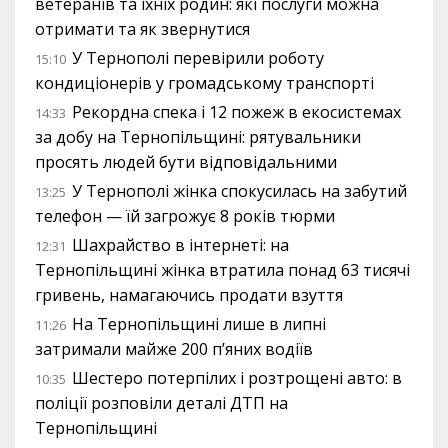
ветеранів та їхніх родин: які послуги можна
отримати та як звернутися
У Тернополі перевірили роботу
15:10
кондиціонерів у громадському транспорті
Рекордна спека і 12 пожеж в екосистемах
14:33
за добу на Тернопільщині: рятувальники
просять людей бути відповідальними
У Тернополі жінка спокусилась на забутий
13:25
телефон — їй загрожує 8 років тюрми
Шахрайство в інтернеті: на
12:31
Тернопільщині жінка втратила понад 63 тисячі
гривень, намагаючись продати взуття
На Тернопільщині лише в липні
11:26
затримали майже 200 п’яних водіїв
Шестеро потерпілих і розтрощені авто: в
10:35
поліції розповіли деталі ДТП на
Тернопільщині