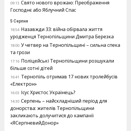
Свято нового врожаю: Преображення
09:13
Господнє або Яблучний Спас
5 Серпня
Назавжди 33: війна обірвала життя
18:54
уродженця Тернопільщини Дмитра Березка
У четвер на Тернопільщині – сильна спека
18:00
та грози
Поліцейські Тернопільщини розшукали
17:16
більше сотні дітей
Тернопіль отримав 17 нових тролейбусів
16:41
«Електрон»
Ісус Христос Українець?
16:03
Серпень – найскладніший період для
14:30
донорства: жителів Тернопільщини
закликають долучитися до кампанії
«ЯСерпневийДонор»