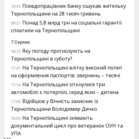
Псевдопрацівник банку ошукав жительку
10:33
Тернопільщини на 28 тисяч гривень
Понад 5,8 млрд грн на соціальні гарантії
09:21
сплатили на Тернопільщині
7 Серпня
Яку погоду прогнозують на
18:10
Тернопільщині в суботу?
На Тернопільщині влітку високий попит
17:41
на оформлення паспортів: звернень – тисячі
На Тернопільщині зіткнулися три
17:14
автомобілі: є потерпілі, серед яких – дитина
Відійшов у Вічність захисник із
17:00
Тернопільщини Володимир Дичко
На Тернопільщині знімають
16:56
документальний цикл про ветеранок ОУН та
УПА