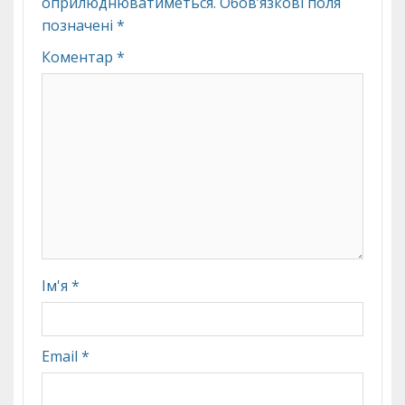
оприлюднюватиметься.
Обов’язкові поля
позначені
*
Коментар
*
Ім'я
*
Email
*