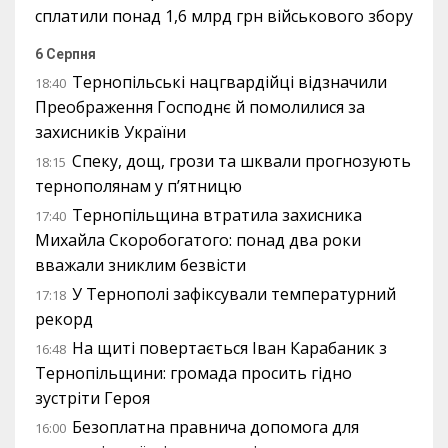
сплатили понад 1,6 млрд грн військового збору
6 Серпня
Тернопільські нацгвардійці відзначили
18:40
Преображення Господнє й помолилися за
захисників України
Спеку, дощ, грози та шквали прогнозують
18:15
тернополянам у п’ятницю
Тернопільщина втратила захисника
17:40
Михайла Скоробогатого: понад два роки
вважали зниклим безвісти
У Тернополі зафіксували температурний
17:18
рекорд
На щиті повертається Іван Карабаник з
16:48
Тернопільщини: громада просить гідно
зустріти Героя
Безоплатна правнича допомога для
16:00