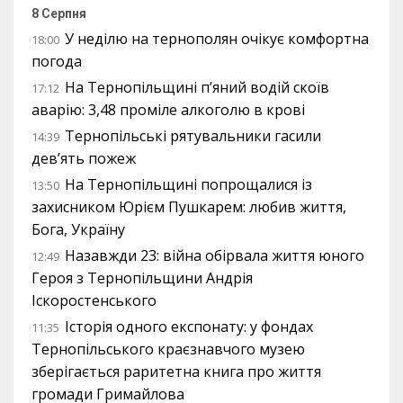
8 Серпня
У неділю на тернополян очікує комфортна
18:00
погода
На Тернопільщині п’яний водій скоїв
17:12
аварію: 3,48 проміле алкоголю в крові
Тернопільські рятувальники гасили
14:39
дев’ять пожеж
На Тернопільщині попрощалися із
13:50
захисником Юрієм Пушкарем: любив життя,
Бога, Україну
Назавжди 23: війна обірвала життя юного
12:49
Героя з Тернопільщини Андрія
Іскоростенського
Історія одного експонату: у фондах
11:35
Тернопільського краєзнавчого музею
зберігається раритетна книга про життя
громади Гримайлова