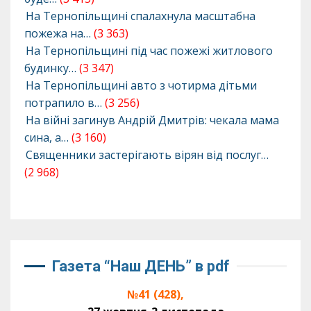
На Тернопільщині спалахнула масштабна
пожежа на…
(3 363)
На Тернопільщині під час пожежі житлового
будинку…
(3 347)
На Тернопільщині авто з чотирма дітьми
потрапило в…
(3 256)
На війні загинув Андрій Дмитрів: чекала мама
сина, а…
(3 160)
Священники застерігають вірян від послуг…
(2 968)
Газета “Наш ДЕНЬ” в pdf
№41 (428),