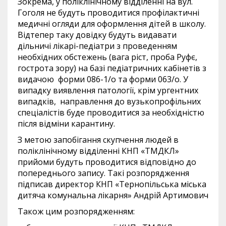
Зокрема, у поліклінічному відділенні на вул.
Гоголя не будуть проводитися профілактичні
медичні огляди для оформлення дітей в школу.
Відтепер таку довідку будуть видавати
дільничі лікарі-педіатри з проведенням
необхідних обстежень (вага ріст, проба Руфє,
гострота зору) на базі педіатричних кабінетів з
видачою форми 086-1/о та форми 063/о. У
випадку виявлення патології, крім ургентних
випадків, направлення до вузькопрофільних
спеціалістів буде проводитися за необхідністю
після відміни карантину.
З метою запобігання скупчення людей в
поліклінічному відділенні КНП «ТМДКЛ»
прийоми будуть проводитися відповідно до
попереднього запису. Такі розпорядження
підписав директор КНП «Тернопільська міська
дитяча комунальна лікарня» Андрій Артимович
Також цим розпорядженням: