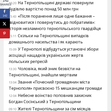
142
На Тернопільщині державі повернули
16:20
SHARES
будівлю вартістю понад 50 млн грн
«Після поранення лише одне бажання –
15:43
142
відновитися і повернутись до побратимів»:
історія незламного тернопільського гвардійця
Скільки на Тернопільщині випадків
15:11
домашнього насильства і як карають
У Тернополі відбудуться установчі збори
15:09
асоціації нащадків українських жертв
польських репресій
Чоловіка, який зник безвісти на
13:30
Тернопільщині, знайшли мертвим
Звання «Почесний громадянин міста
13:04
Тернополя» присвоєно 15 мешканцям громади
Небесне воїнство поповнив захисник
12:04
Богдан Сосінський з Тернопільщини
Жителі Тернопільщини за сім місяців
09:10