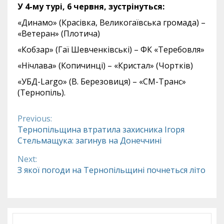
У 4-му турі, 6 червня, зустрінуться:
«Динамо» (Красівка, Великогаївська громада) –
«Ветеран» (Плотича)
«Кобзар» (Гаї Шевченківські) – ФК «Теребовля»
«Нічлава» (Копичинці) – «Кристал» (Чортків)
«УБД-Largo» (В. Березовиця) – «СМ-Транс»
(Тернопіль).
Previous:
Continue
Тернопільщина втратила захисника Ігоря
Стельмащука: загинув на Донеччині
Reading
Next:
З якої погоди на Тернопільщині почнеться літо