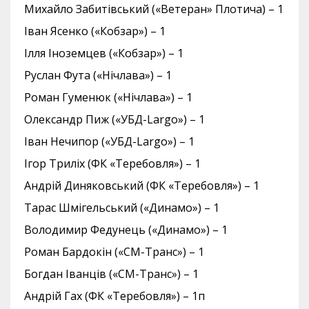
Михайло Забитівський («Ветеран» Плотича) – 1
Іван Ясенко («Кобзар») – 1
Ілля Іноземцев («Кобзар») – 1
Руслан Фута («Нічлава») – 1
Роман Гуменюк («Нічлава») – 1
Олександр Пиж («УБД-Largo») – 1
Іван Нечипор («УБД-Largo») – 1
Ігор Триліх (ФК «Теребовля») – 1
Андрій Диняковський (ФК «Теребовля») – 1
Тарас Шмігельський («Динамо») – 1
Володимир Федунець («Динамо») – 1
Роман Бардокін («СМ-Транс») – 1
Богдан Іванців («СМ-Транс») – 1
Андрій Гах (ФК «Теребовля») – 1п