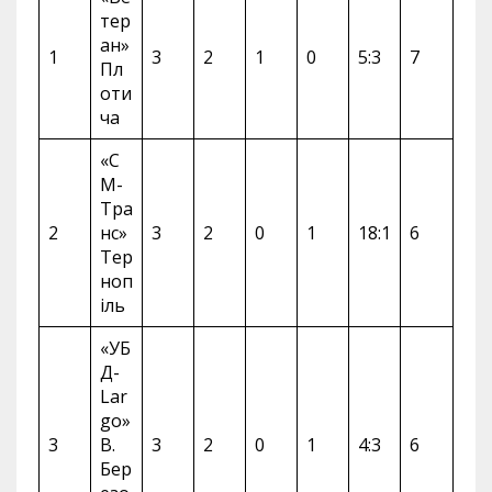
тер
ан»
1
3
2
1
0
5:3
7
Пл
оти
ча
«С
М-
Тра
2
нс»
3
2
0
1
18:1
6
Тер
ноп
іль
«УБ
Д-
Lar
go»
3
В.
3
2
0
1
4:3
6
Бер