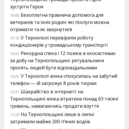
зустріти Героя
Безоплатна правнича допомога для
16:00
ветеранів та їхніх родин: які послуги можна
отримати та як звернутися
У Тернополі перевірили роботу
15:10
кондиціонерів у громадському транспорті
Рекордна спека і 12 пожеж в екосистемах
14:33
за добу на Тернопільщині: рятувальники
просять людей бути відповідальними
У Тернополі жінка спокусилась на забутий
13:25
телефон — їй загрожує 8 років тюрми
Шахрайство в інтернеті: на
12:31
Тернопільщині жінка втратила понад 63 тисячі
гривень, намагаючись продати взуття
На Тернопільщині лише в липні
11:26
затримали майже 200 п’яних водіїв