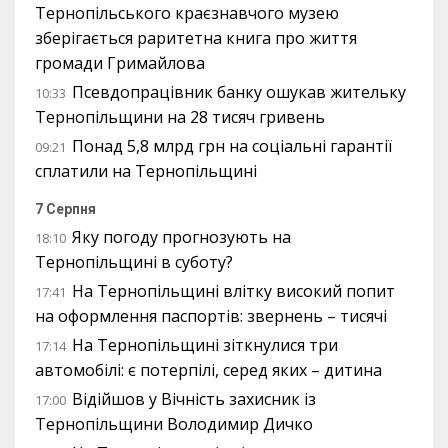
Тернопільського краєзнавчого музею
зберігається раритетна книга про життя
громади Гримайлова
Псевдопрацівник банку ошукав жительку
10:33
Тернопільщини на 28 тисяч гривень
Понад 5,8 млрд грн на соціальні гарантії
09:21
сплатили на Тернопільщині
7 Серпня
Яку погоду прогнозують на
18:10
Тернопільщині в суботу?
На Тернопільщині влітку високий попит
17:41
на оформлення паспортів: звернень – тисячі
На Тернопільщині зіткнулися три
17:14
автомобілі: є потерпілі, серед яких – дитина
Відійшов у Вічність захисник із
17:00
Тернопільщини Володимир Дичко