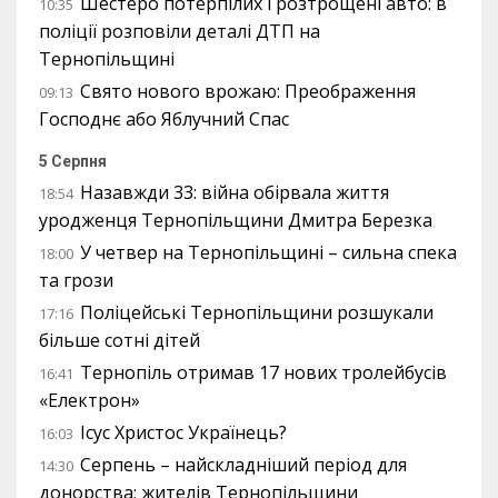
Шестеро потерпілих і розтрощені авто: в
10:35
поліції розповіли деталі ДТП на
Тернопільщині
Свято нового врожаю: Преображення
09:13
Господнє або Яблучний Спас
5 Серпня
Назавжди 33: війна обірвала життя
18:54
уродженця Тернопільщини Дмитра Березка
У четвер на Тернопільщині – сильна спека
18:00
та грози
Поліцейські Тернопільщини розшукали
17:16
більше сотні дітей
Тернопіль отримав 17 нових тролейбусів
16:41
«Електрон»
Ісус Христос Українець?
16:03
Серпень – найскладніший період для
14:30
донорства: жителів Тернопільщини