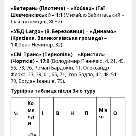
«Ветеран» (Плотича) – «Кобзар» (Гаї
Шевченківські) – 1:1
(Михайло Забитівський –
Ілля Іноземцев, 80+2)
«УБД-
Largo
» (В. Березовиця) – «Динамо»
(Красівка, Великогаївська громада) –
1:0
(Іван Нечипор, 32).
«СМ-Транс» (Тернопіль) – «Кристал»
(Чортків) – 17:0
(Володимир П’яничко, 4, 21, 45,
56, 73, 76, Роман Бардокін, 11, Олександр
Ждаха, 33, 39, 61, 65, 71, Ігор Бадло, 42, 48, 51,
79, Богдан Іванців, 79).
Турнірна таблиця після 3-го туру
Ко
ма
М’я
№
І
В
Н
П
О
нд
чі
и
«Ве