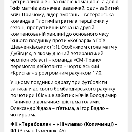
зустрічалися рівні за силою командою, а долю
їхніх матчів визначав, зазвичай, один забитий
м’яч. При чому, лідер змагань – ветеранська
команда з Плотичі втратила перші очки у
сезоні, пропустивши м’яча на другій
компенсованій хвилині до основного часу
їхнього поєдинку проти «Кобзаря» з Гаїв
Шевченківських (1:1). Особняком стояв матч у
Дубівцях, в якому діючий ветеранський
чемпіон області – команда «СМ-Транс»
перемогла дебютанта – чортківський
«Кристал» з розгромним рахунком 17:0.
У цьому поєдинки одразу три футболісти
записали до свого бомбардирського рахунку
по чотири і більше забитих м’ячів.Володимир
П’яничко відзначився шістьма голами,
Олександр Ждаха – п’ятьма, а Ігор Бадло –
чотирьома.
ФК «Теребовля» – «Нічлава» (Копичинці) –
0:1
(Роман Гуменюк, 45).