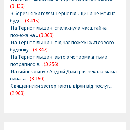
(3 436)
З березня жителям Тернопільщини не можна
буде…
(3 415)
На Тернопільщині спалахнула масштабна
пожежа на…
(3 363)
На Тернопільщині під час пожежі житлового
будинку…
(3 347)
На Тернопільщині авто з чотирма дітьми
потрапило в…
(3 256)
На війні загинув Андрій Дмитрів: чекала мама
сина, а…
(3 160)
Священники застерігають вірян від послуг…
(2 968)