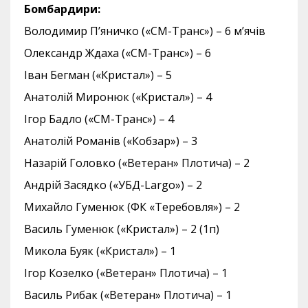
Бомбардири:
Володимир П’яничко («СМ-Транс») – 6 м’ячів
Олександр Ждаха («СМ-Транс») – 6
Іван Бегман («Кристал») – 5
Анатолій Миронюк («Кристал») – 4
Ігор Бадло («СМ-Транс») – 4
Анатолій Романів («Кобзар») – 3
Назарій Головко («Ветеран» Плотича) – 2
Андрій Засядко («УБД-Largo») – 2
Михайло Гуменюк (ФК «Теребовля») – 2
Василь Гуменюк («Кристал») – 2 (1п)
Микола Буяк («Кристал») – 1
Ігор Козелко («Ветеран» Плотича) – 1
Василь Рибак («Ветеран» Плотича) – 1