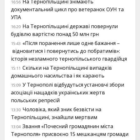
На Тернопільщині знімають
16:56
документальний цикл про ветеранок ОУН та
УПА
На Тернопільщині державі повернули
16:20
будівлю вартістю понад 50 млн грн
«Після поранення лише одне бажання –
15:43
відновитися і повернутись до побратимів»:
історія незламного тернопільського гвардійця
Скільки на Тернопільщині випадків
15:11
домашнього насильства і як карають
У Тернополі відбудуться установчі збори
15:09
асоціації нащадків українських жертв
польських репресій
Чоловіка, який зник безвісти на
13:30
Тернопільщині, знайшли мертвим
Звання «Почесний громадянин міста
13:04
Тернополя» присвоєно 15 мешканцям громади