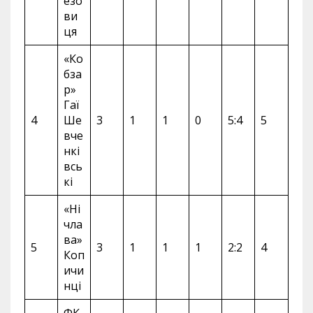
езо
ви
ця
«Ко
бза
р»
Гаї
4
Ше
3
1
1
0
5:4
5
вче
нкі
всь
кі
«Ні
чла
ва»
5
3
1
1
1
2:2
4
Коп
ичи
нці
ФК