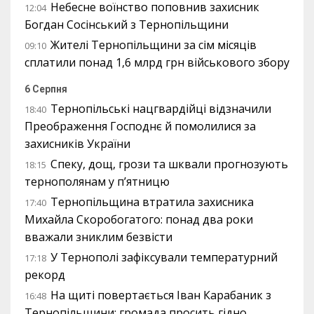
Небесне воїнство поповнив захисник
12:04
Богдан Сосінський з Тернопільщини
Жителі Тернопільщини за сім місяців
09:10
сплатили понад 1,6 млрд грн військового збору
6 Серпня
Тернопільські нацгвардійці відзначили
18:40
Преображення Господнє й помолилися за
захисників України
Спеку, дощ, грози та шквали прогнозують
18:15
тернополянам у п’ятницю
Тернопільщина втратила захисника
17:40
Михайла Скоробогатого: понад два роки
вважали зниклим безвісти
У Тернополі зафіксували температурний
17:18
рекорд
На щиті повертається Іван Карабаник з
16:48
Тернопільщини: громада просить гідно