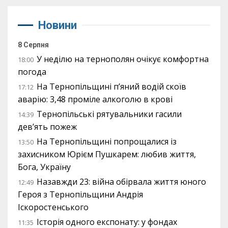
Новини
8 Серпня
У неділю на тернополян очікує комфортна
18:00
погода
На Тернопільщині п’яний водій скоїв
17:12
аварію: 3,48 проміле алкоголю в крові
Тернопільські рятувальники гасили
14:39
дев’ять пожеж
На Тернопільщині попрощалися із
13:50
захисником Юрієм Пушкарем: любив життя,
Бога, Україну
Назавжди 23: війна обірвала життя юного
12:49
Героя з Тернопільщини Андрія
Іскоростенського
Історія одного експонату: у фондах
11:35