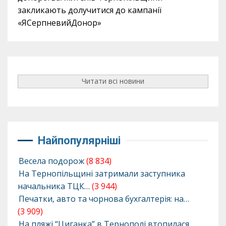
закликають долучитися до кампанії
«ЯСерпневийДонор»
Читати всі новини
Найпопулярніші
Весела подорож
(8 834)
На Тернопільщині затримали заступника
начальника ТЦК…
(3 944)
Печатки, авто та чорнова бухгалтерія: на…
(3 909)
На пляжі “Циганка” в Тернополі втопилася…