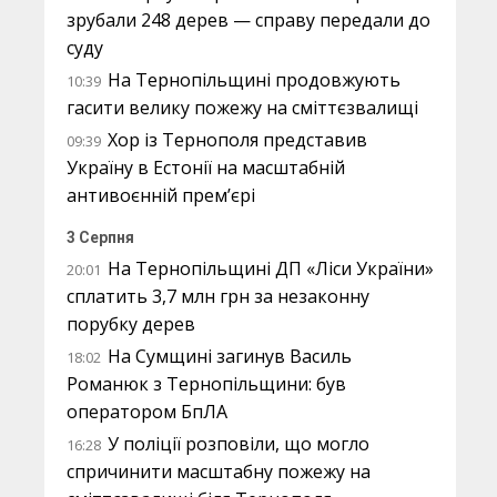
зрубали 248 дерев — справу передали до
суду
На Тернопільщині продовжують
10:39
гасити велику пожежу на сміттєзвалищі
Хор із Тернополя представив
09:39
Україну в Естонії на масштабній
антивоєнній прем’єрі
3 Серпня
На Тернопільщині ДП «Ліси України»
20:01
сплатить 3,7 млн грн за незаконну
порубку дерев
На Сумщині загинув Василь
18:02
Романюк з Тернопільщини: був
оператором БпЛА
У поліції розповіли, що могло
16:28
спричинити масштабну пожежу на