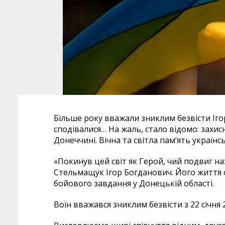
Більше року вважали зниклим безвісти Іго
сподівалися… На жаль, стало відомо: захисн
Донеччині. Вічна та світла пам’ять українс
«Покинув цей світ як Герой, чий подвиг н
Стельмащук Ігор Богданович. Його життя о
бойового завдання у Донецькій області.
Воїн вважався зниклим безвісти з 22 січня 