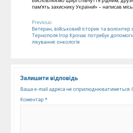
Висловлюємо щирі співчуття рідним, друзя
пам’ять захиснику України!» – написав мі
Previous:
Continue
Ветеран, військовий історик та волонтер 
Тернополя Ігор Крочак потребує допомоги
Reading
лікування: онкологія
Залишити відповідь
Ваша e-mail адреса не оприлюднюватиметься.
Коментар
*