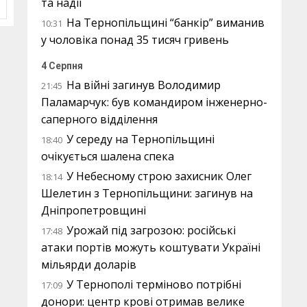
та надії
На Тернопільщині “банкір” виманив
10:31
у чоловіка понад 35 тисяч гривень
4 Серпня
На війні загинув Володимир
21:45
Паламарчук: був командиром інженерно-
саперного відділення
У середу на Тернопільщині
18:40
очікується шалена спека
У Небесному строю захисник Олег
18:14
Шелетин з Тернопільщини: загинув на
Дніпропетровщині
Урожай під загрозою: російські
17:48
атаки портів можуть коштувати Україні
мільярди доларів
У Тернополі терміново потрібні
17:09
донори: центр крові отримав велике