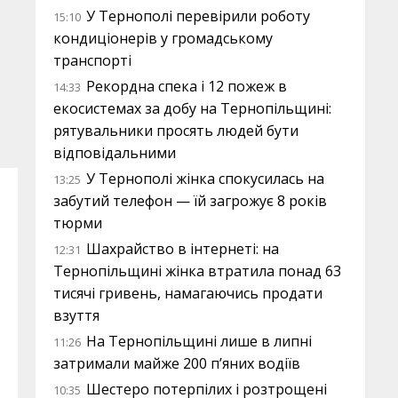
У Тернополі перевірили роботу
15:10
кондиціонерів у громадському
транспорті
Рекордна спека і 12 пожеж в
14:33
екосистемах за добу на Тернопільщині:
рятувальники просять людей бути
відповідальними
У Тернополі жінка спокусилась на
13:25
забутий телефон — їй загрожує 8 років
тюрми
Шахрайство в інтернеті: на
12:31
Тернопільщині жінка втратила понад 63
тисячі гривень, намагаючись продати
взуття
На Тернопільщині лише в липні
11:26
затримали майже 200 п’яних водіїв
Шестеро потерпілих і розтрощені
10:35