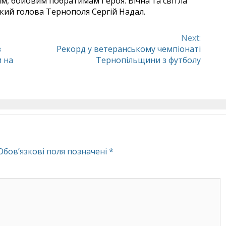
м, бойовим побратимам Героя. Вічна та світла
ський голова Тернополя Сергій Надал.
Next:
з
Рекорд у ветеранському чемпіонаті
 на
Тернопільщини з футболу
Обов’язкові поля позначені
*