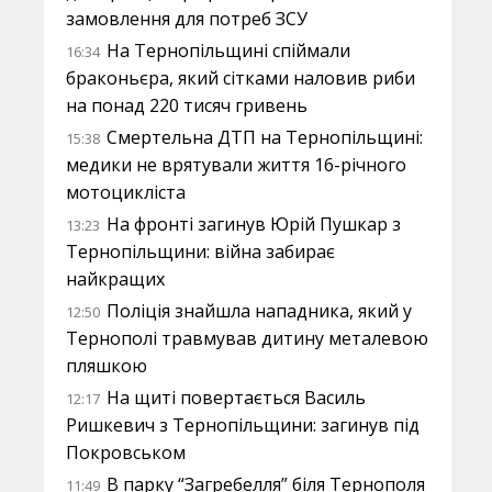
замовлення для потреб ЗСУ
На Тернопільщині спіймали
16:34
браконьєра, який сітками наловив риби
на понад 220 тисяч гривень
Смертельна ДТП на Тернопільщині:
15:38
медики не врятували життя 16-річного
мотоцикліста
На фронті загинув Юрій Пушкар з
13:23
Тернопільщини: війна забирає
найкращих
Поліція знайшла нападника, який у
12:50
Тернополі травмував дитину металевою
пляшкою
На щиті повертається Василь
12:17
Ришкевич з Тернопільщини: загинув під
Покровськом
В парку “Загребелля” біля Тернополя
11:49