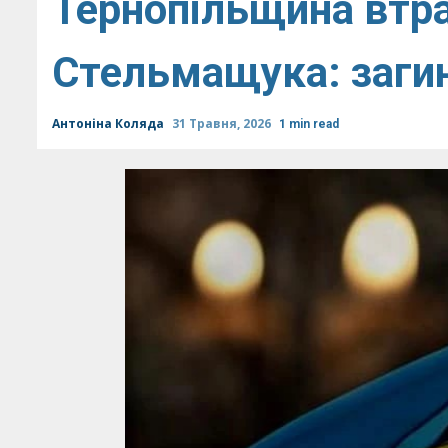
Тернопільщина втра
Стельмащука: загин
Антоніна Коляда
31 Травня, 2026
1 min read