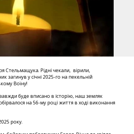
ря Стельмащука. Рідні чекали, вірили,
ик загинув у січні 2025-го на пекельній
ькому Воїну!
азавжди буде вписано в історію, наш земляк
бірвалося на 56-му році життя в ході виконання
2025 року.