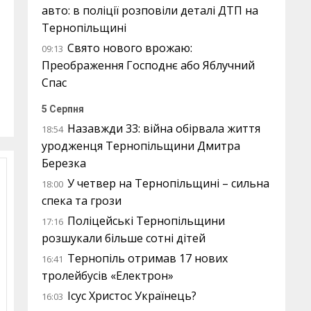
авто: в поліції розповіли деталі ДТП на
Тернопільщині
Свято нового врожаю:
09:13
Преображення Господнє або Яблучний
Спас
5 Серпня
Назавжди 33: війна обірвала життя
18:54
уродженця Тернопільщини Дмитра
Березка
У четвер на Тернопільщині – сильна
18:00
спека та грози
Поліцейські Тернопільщини
17:16
розшукали більше сотні дітей
Тернопіль отримав 17 нових
16:41
тролейбусів «Електрон»
Ісус Христос Українець?
16:03