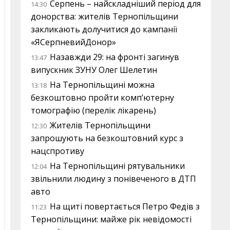
Серпень – найскладніший період для
14:30
донорства: жителів Тернопільщини
закликають долучитися до кампанії
«ЯСерпневийДонор»
Назавжди 29: на фронті загинув
13:47
випускник ЗУНУ Олег Шелетин
На Тернопільщині можна
13:18
безкоштовно пройти комп’ютерну
томографію (перелік лікарень)
Жителів Тернопільщини
12:30
запрошують на безкоштовний курс з
нацспротиву
На Тернопільщині рятувальники
12:04
звільнили людину з понівеченого в ДТП
авто
На щиті повертається Петро Федів з
11:23
Тернопільщини: майже рік невідомості