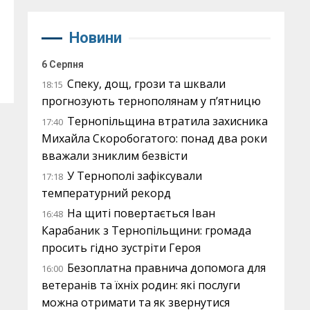
Новини
6 Серпня
Спеку, дощ, грози та шквали
18:15
прогнозують тернополянам у п’ятницю
Тернопільщина втратила захисника
17:40
Михайла Скоробогатого: понад два роки
вважали зниклим безвісти
У Тернополі зафіксували
17:18
температурний рекорд
На щиті повертається Іван
16:48
Карабаник з Тернопільщини: громада
просить гідно зустріти Героя
Безоплатна правнича допомога для
16:00
ветеранів та їхніх родин: які послуги
можна отримати та як звернутися