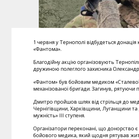
1 червня у Тернополі відбудеться донація
«Фантома».
Благодійну акцію організовують Тернопіль
дружиною полеглого захисника Олександ
«Фантом» був бойовим медиком «Сталевої с
механізованої бригади. Загинув, рятуючи п
Дмитро пройшов шлях від стрільця до мед
Чернігівщини, Харківщини, Луганщини та
мужність» III ступеня.
Організатори переконані, що донорство є
бойового медика, який щодня рятував жит