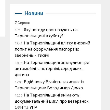
Новини
7 Серпня
Яку погоду прогнозують на
18:10
Тернопільщині в суботу?
На Тернопільщині влітку високий
17:41
попит на оформлення паспортів:
звернень – тисячі
На Тернопільщині зіткнулися три
17:14
автомобілі: є потерпілі, серед яких –
дитина
Відійшов у Вічність захисник із
17:00
Тернопільщини Володимир Дичко
На Тернопільщині знімають
16:56
документальний цикл про ветеранок
ОУН та УПА