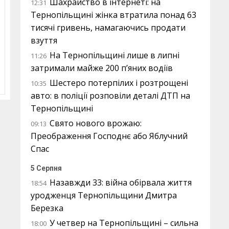
Шахрайство в інтернеті: на
12:31
Тернопільщині жінка втратила понад 63
тисячі гривень, намагаючись продати
взуття
На Тернопільщині лише в липні
11:26
затримали майже 200 п’яних водіїв
Шестеро потерпілих і розтрощені
10:35
авто: в поліції розповіли деталі ДТП на
Тернопільщині
Свято нового врожаю:
09:13
Преображення Господнє або Яблучний
Спас
5 Серпня
Назавжди 33: війна обірвала життя
18:54
уродженця Тернопільщини Дмитра
Березка
У четвер на Тернопільщині – сильна
18:00