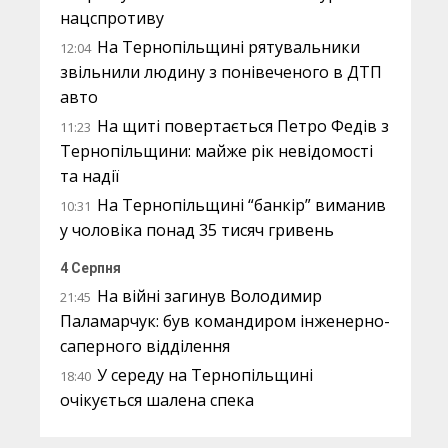
нацспротиву
На Тернопільщині рятувальники
12:04
звільнили людину з понівеченого в ДТП
авто
На щиті повертається Петро Федів з
11:23
Тернопільщини: майже рік невідомості
та надії
На Тернопільщині “банкір” виманив
10:31
у чоловіка понад 35 тисяч гривень
4 Серпня
На війні загинув Володимир
21:45
Паламарчук: був командиром інженерно-
саперного відділення
У середу на Тернопільщині
18:40
очікується шалена спека