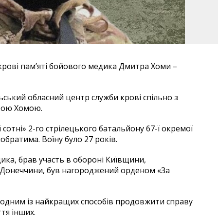
 крові пам’яті бойового медика Дмитра Хоми –
ський обласний центр служби крові спільно з
рою Хомою.
отні» 2-го стрілецького батальйону 67-ї окремої
обратима. Воїну було 27 років.
ика, брав участь в обороні Київщини,
 Донеччини, був нагороджений орденом «За
 одним із найкращих способів продовжити справу
тя інших.