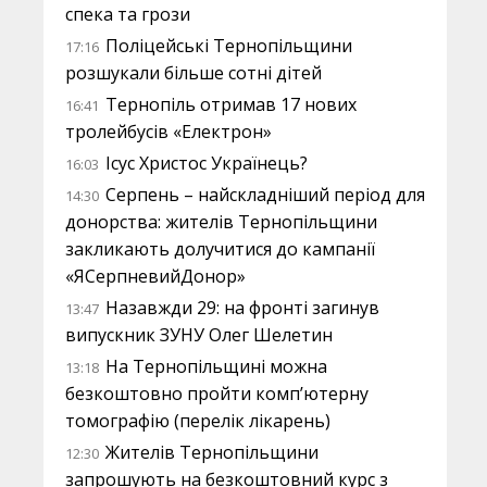
спека та грози
Поліцейські Тернопільщини
17:16
розшукали більше сотні дітей
Тернопіль отримав 17 нових
16:41
тролейбусів «Електрон»
Ісус Христос Українець?
16:03
Серпень – найскладніший період для
14:30
донорства: жителів Тернопільщини
закликають долучитися до кампанії
«ЯСерпневийДонор»
Назавжди 29: на фронті загинув
13:47
випускник ЗУНУ Олег Шелетин
На Тернопільщині можна
13:18
безкоштовно пройти комп’ютерну
томографію (перелік лікарень)
Жителів Тернопільщини
12:30
запрошують на безкоштовний курс з