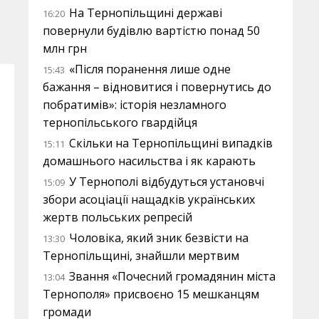
На Тернопільщині державі
16:20
повернули будівлю вартістю понад 50
млн грн
«Після поранення лише одне
15:43
бажання – відновитися і повернутись до
побратимів»: історія незламного
тернопільського гвардійця
Скільки на Тернопільщині випадків
15:11
домашнього насильства і як карають
У Тернополі відбудуться установчі
15:09
збори асоціації нащадків українських
жертв польських репресій
Чоловіка, який зник безвісти на
13:30
Тернопільщині, знайшли мертвим
Звання «Почесний громадянин міста
13:04
Тернополя» присвоєно 15 мешканцям
громади