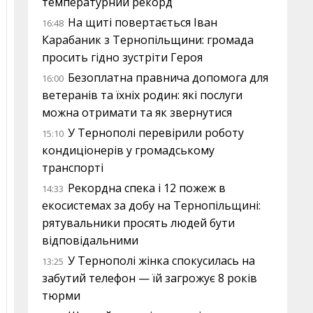
температурний рекорд
На щиті повертається Іван
16:48
Карабаник з Тернопільщини: громада
просить гідно зустріти Героя
Безоплатна правнича допомога для
16:00
ветеранів та їхніх родин: які послуги
можна отримати та як звернутися
У Тернополі перевірили роботу
15:10
кондиціонерів у громадському
транспорті
Рекордна спека і 12 пожеж в
14:33
екосистемах за добу на Тернопільщині:
рятувальники просять людей бути
відповідальними
У Тернополі жінка спокусилась на
13:25
забутий телефон — їй загрожує 8 років
тюрми