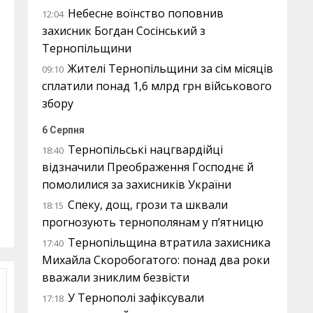
Небесне воїнство поповнив
12:04
захисник Богдан Сосінський з
Тернопільщини
Жителі Тернопільщини за сім місяців
09:10
сплатили понад 1,6 млрд грн військового
збору
6 Серпня
Тернопільські нацгвардійці
18:40
відзначили Преображення Господнє й
помолилися за захисників України
Спеку, дощ, грози та шквали
18:15
прогнозують тернополянам у п’ятницю
Тернопільщина втратила захисника
17:40
Михайла Скоробогатого: понад два роки
вважали зниклим безвісти
У Тернополі зафіксували
17:18