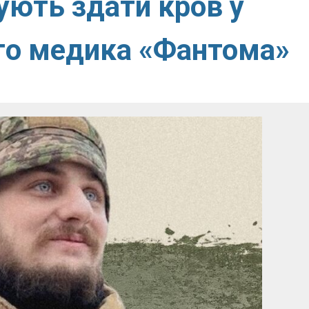
ують здати кров у
ого медика «Фантома»