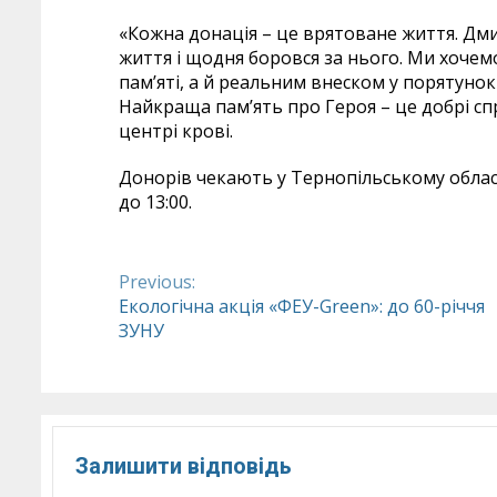
«Кожна донація – це врятоване життя. Дм
життя і щодня боровся за нього. Ми хочем
пам’яті, а й реальним внеском у порятунок
Найкраща пам’ять про Героя – це добрі с
центрі крові.
Донорів чекають у Тернопільському обласном
до 13:00.
Previous:
Continue
Екологічна акція «ФЕУ-Green»: до 60-річчя
ЗУНУ
Reading
Залишити відповідь