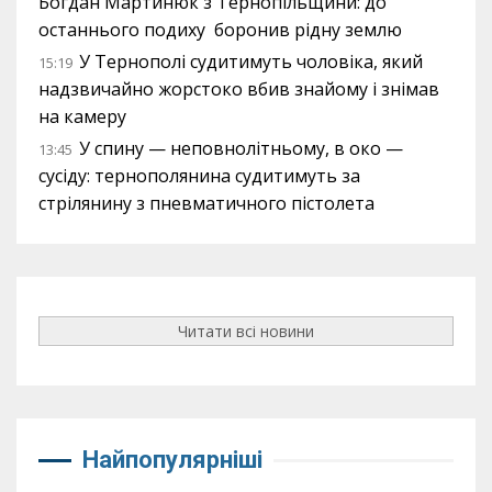
Богдан Мартинюк з Тернопільщини: до
останнього подиху боронив рідну землю
У Тернополі судитимуть чоловіка, який
15:19
надзвичайно жорстоко вбив знайому і знімав
на камеру
У спину — неповнолітньому, в око —
13:45
сусіду: тернополянина судитимуть за
стрілянину з пневматичного пістолета
Читати всі новини
Найпопулярніші