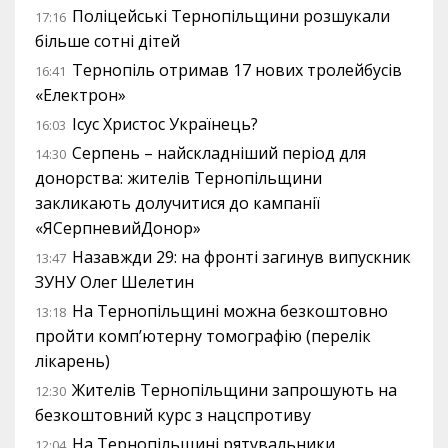
Поліцейські Тернопільщини розшукали
17:16
більше сотні дітей
Тернопіль отримав 17 нових тролейбусів
16:41
«Електрон»
Ісус Христос Українець?
16:03
Серпень – найскладніший період для
14:30
донорства: жителів Тернопільщини
закликають долучитися до кампанії
«ЯСерпневийДонор»
Назавжди 29: на фронті загинув випускник
13:47
ЗУНУ Олег Шелетин
На Тернопільщині можна безкоштовно
13:18
пройти комп’ютерну томографію (перелік
лікарень)
Жителів Тернопільщини запрошують на
12:30
безкоштовний курс з нацспротиву
На Тернопільщині рятувальники
12:04