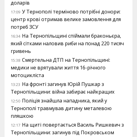
доларів
У Тернополі терміново потрібні донори:
17:09
центр крові отримав велике замовлення для
потреб ЗСУ
На Тернопільщині спіймали браконьєра,
16:34
який сітками наловив риби на понад 220 тисяч
гривень
Смертельна ДТП на Тернопільщині:
15:38
медики не врятували життя 16-річного
мотоцикліста
На фронті загинув Юрій Пушкар з
13:23
Тернопільщини: війна забирає найкращих
Поліція знайшла нападника, який у
12:50
Тернополі травмував дитину металевою
пляшкою
На щиті повертається Василь Ришкевич з
12:17
Тернопільщини: загинув під Покровськом