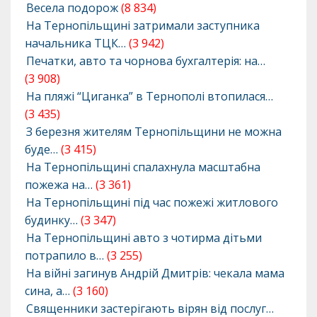
Весела подорож
(8 834)
На Тернопільщині затримали заступника
начальника ТЦК…
(3 942)
Печатки, авто та чорнова бухгалтерія: на…
(3 908)
На пляжі “Циганка” в Тернополі втопилася…
(3 435)
З березня жителям Тернопільщини не можна
буде…
(3 415)
На Тернопільщині спалахнула масштабна
пожежа на…
(3 361)
На Тернопільщині під час пожежі житлового
будинку…
(3 347)
На Тернопільщині авто з чотирма дітьми
потрапило в…
(3 255)
На війні загинув Андрій Дмитрів: чекала мама
сина, а…
(3 160)
Священники застерігають вірян від послуг…