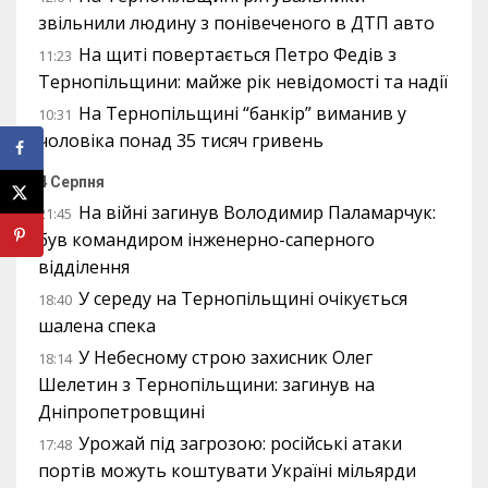
звільнили людину з понівеченого в ДТП авто
На щиті повертається Петро Федів з
11:23
Тернопільщини: майже рік невідомості та надії
На Тернопільщині “банкір” виманив у
10:31
чоловіка понад 35 тисяч гривень
4 Серпня
На війні загинув Володимир Паламарчук:
21:45
був командиром інженерно-саперного
відділення
У середу на Тернопільщині очікується
18:40
шалена спека
У Небесному строю захисник Олег
18:14
Шелетин з Тернопільщини: загинув на
Дніпропетровщині
Урожай під загрозою: російські атаки
17:48
портів можуть коштувати Україні мільярди