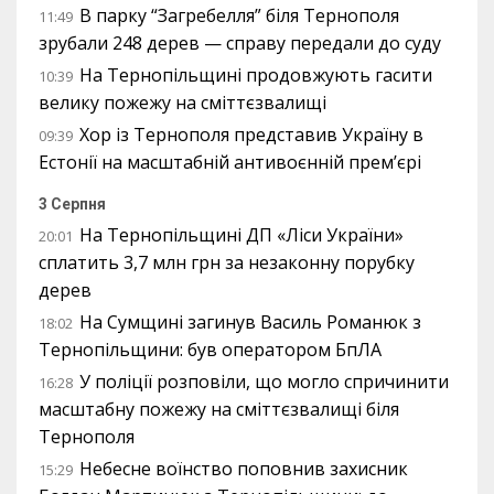
В парку “Загребелля” біля Тернополя
11:49
зрубали 248 дерев — справу передали до суду
На Тернопільщині продовжують гасити
10:39
велику пожежу на сміттєзвалищі
Хор із Тернополя представив Україну в
09:39
Естонії на масштабній антивоєнній прем’єрі
3 Серпня
На Тернопільщині ДП «Ліси України»
20:01
сплатить 3,7 млн грн за незаконну порубку
дерев
На Сумщині загинув Василь Романюк з
18:02
Тернопільщини: був оператором БпЛА
У поліції розповіли, що могло спричинити
16:28
масштабну пожежу на сміттєзвалищі біля
Тернополя
Небесне воїнство поповнив захисник
15:29