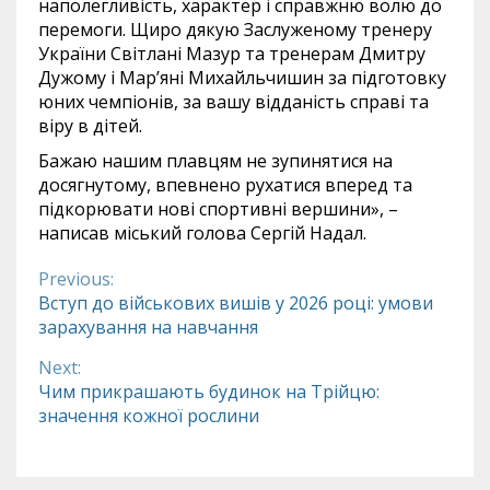
наполегливість, характер і справжню волю до
перемоги. Щиро дякую Заслуженому тренеру
України Світлані Мазур та тренерам Дмитру
Дужому і Мар’яні Михайльчишин за підготовку
юних чемпіонів, за вашу відданість справі та
віру в дітей.
Бажаю нашим плавцям не зупинятися на
досягнутому, впевнено рухатися вперед та
підкорювати нові спортивні вершини», –
написав міський голова Сергій Надал.
Previous:
Continue
Вступ до військових вишів у 2026 році: умови
зарахування на навчання
Reading
Next:
Чим прикрашають будинок на Трійцю:
значення кожної рослини