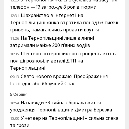
13:25
телефон — їй загрожує 8 років тюрми
Шахрайство в інтернеті: на
12:31
Тернопільщині жінка втратила понад 63 тисячі
гривень, намагаючись продати взуття
На Тернопільщині лише в липні
11:26
затримали майже 200 п’яних водіїв
Шестеро потерпілих і розтрощені авто: в
10:35
поліції розповіли деталі ДТП на
Тернопільщині
Свято нового врожаю: Преображення
09:13
Господнє або Яблучний Спас
5 Серпня
Назавжди 33: війна обірвала життя
18:54
уродженця Тернопільщини Дмитра Березка
У четвер на Тернопільщині – сильна спека
18:00
та грози