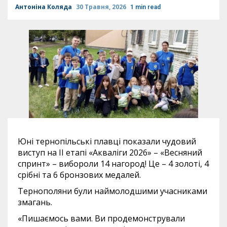
Антоніна Коляда
30 Травня, 2026
1 min read
Юні тернопільські плавці показали чудовий
виступ на ІІ етапі «Акваліги 2026» – «Весняний
спринт» – вибороли 14 нагород! Це – 4 золоті, 4
срібні та 6 бронзових медалей.
Тернополяни були наймолодшими учасниками
змагань.
«Пишаємось вами. Ви продемонстрували