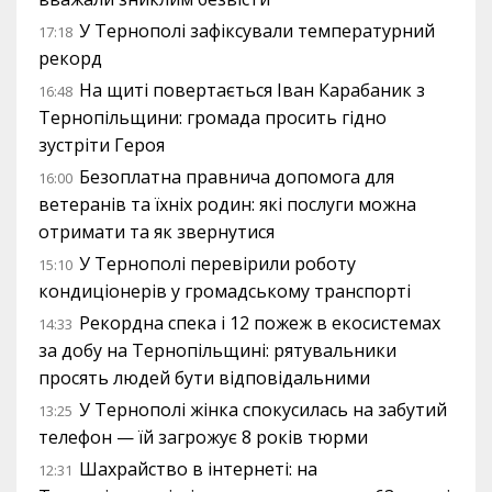
У Тернополі зафіксували температурний
17:18
рекорд
На щиті повертається Іван Карабаник з
16:48
Тернопільщини: громада просить гідно
зустріти Героя
Безоплатна правнича допомога для
16:00
ветеранів та їхніх родин: які послуги можна
отримати та як звернутися
У Тернополі перевірили роботу
15:10
кондиціонерів у громадському транспорті
Рекордна спека і 12 пожеж в екосистемах
14:33
за добу на Тернопільщині: рятувальники
просять людей бути відповідальними
У Тернополі жінка спокусилась на забутий
13:25
телефон — їй загрожує 8 років тюрми
Шахрайство в інтернеті: на
12:31