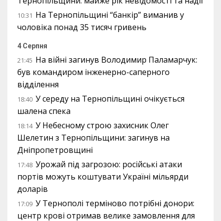
Тернопільщини: майже рік невідомості та надії
На Тернопільщині “банкір” виманив у
10:31
чоловіка понад 35 тисяч гривень
4 Серпня
На війні загинув Володимир Паламарчук:
21:45
був командиром інженерно-саперного
відділення
У середу на Тернопільщині очікується
18:40
шалена спека
У Небесному строю захисник Олег
18:14
Шелетин з Тернопільщини: загинув на
Дніпропетровщині
Урожай під загрозою: російські атаки
17:48
портів можуть коштувати Україні мільярди
доларів
У Тернополі терміново потрібні донори:
17:09
центр крові отримав велике замовлення для