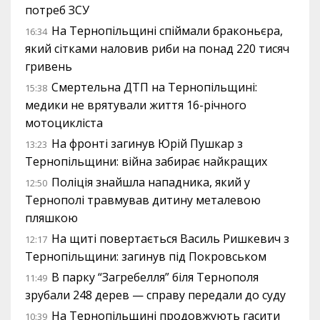
потреб ЗСУ
На Тернопільщині спіймали браконьєра,
16:34
який сітками наловив риби на понад 220 тисяч
гривень
Смертельна ДТП на Тернопільщині:
15:38
медики не врятували життя 16-річного
мотоцикліста
На фронті загинув Юрій Пушкар з
13:23
Тернопільщини: війна забирає найкращих
Поліція знайшла нападника, який у
12:50
Тернополі травмував дитину металевою
пляшкою
На щиті повертається Василь Ришкевич з
12:17
Тернопільщини: загинув під Покровськом
В парку “Загребелля” біля Тернополя
11:49
зрубали 248 дерев — справу передали до суду
На Тернопільщині продовжують гасити
10:39