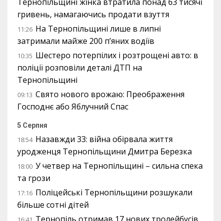
Тернопільщині жінка втратила понад 63 тисячі
гривень, намагаючись продати взуття
На Тернопільщині лише в липні
11:26
затримали майже 200 п’яних водіїв
Шестеро потерпілих і розтрощені авто: в
10:35
поліції розповіли деталі ДТП на
Тернопільщині
Свято нового врожаю: Преображення
09:13
Господнє або Яблучний Спас
5 Серпня
Назавжди 33: війна обірвала життя
18:54
уродженця Тернопільщини Дмитра Березка
У четвер на Тернопільщині – сильна спека
18:00
та грози
Поліцейські Тернопільщини розшукали
17:16
більше сотні дітей
Тернопіль отримав 17 нових тролейбусів
16:41