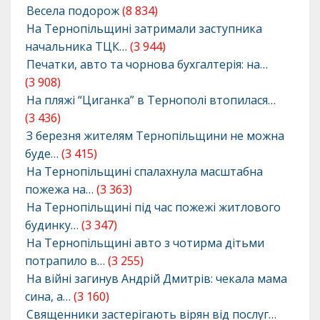
Весела подорож
(8 834)
На Тернопільщині затримали заступника
начальника ТЦК…
(3 944)
Печатки, авто та чорнова бухгалтерія: на…
(3 908)
На пляжі “Циганка” в Тернополі втопилася…
(3 436)
З березня жителям Тернопільщини не можна
буде…
(3 415)
На Тернопільщині спалахнула масштабна
пожежа на…
(3 363)
На Тернопільщині під час пожежі житлового
будинку…
(3 347)
На Тернопільщині авто з чотирма дітьми
потрапило в…
(3 255)
На війні загинув Андрій Дмитрів: чекала мама
сина, а…
(3 160)
Священники застерігають вірян від послуг…