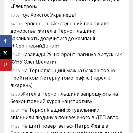
«Електрон»
Ісус Христос Українець?
16:03
Серпень – найскладніший період для
14:30
донорства: жителів Тернопільщини
закликають долучитися до кампанії
«ЯСерпневийДонор»
Назавжди 29: на фронті загинув випускник
13:47
ЗУНУ Олег Шелетин
На Тернопільщині можна безкоштовно
13:18
пройти комп’ютерну томографію (перелік
лікарень)
Жителів Тернопільщини запрошують на
12:30
безкоштовний курс з нацспротиву
На Тернопільщині рятувальники
12:04
звільнили людину з понівеченого в ДТП авто
На щиті повертається Петро Федів з
11:23