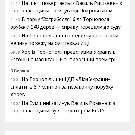
На щиті повертається Василь Ришкевич з
12:17
Тернопільщини: загинув під Покровськом
В парку “Загребелля” біля Тернополя
11:49
зрубали 248 дерев — справу передали до суду
На Тернопільщині продовжують гасити
10:39
велику пожежу на сміттєзвалищі
Хор із Тернополя представив Україну в
09:39
Естонії на масштабній антивоєнній прем’єрі
3 Серпня
На Тернопільщині ДП «Ліси України»
20:01
сплатить 3,7 млн грн за незаконну порубку
дерев
На Сумщині загинув Василь Романюк з
18:02
Тернопільщини: був оператором БпЛА