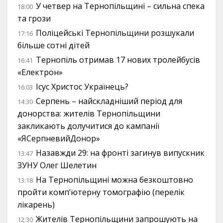
У четвер на Тернопільщині – сильна спека
18:00
та грози
Поліцейські Тернопільщини розшукали
17:16
більше сотні дітей
Тернопіль отримав 17 нових тролейбусів
16:41
«Електрон»
Ісус Христос Українець?
16:03
Серпень – найскладніший період для
14:30
донорства: жителів Тернопільщини
закликають долучитися до кампанії
«ЯСерпневийДонор»
Назавжди 29: на фронті загинув випускник
13:47
ЗУНУ Олег Шелетин
На Тернопільщині можна безкоштовно
13:18
пройти комп’ютерну томографію (перелік
лікарень)
Жителів Тернопільщини запрошують на
12:30