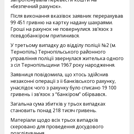
«безпечний рахунок».
Після виконання вказівок заявник перерахував
99 451 гривню на картку надану шахраями.
Гроші на рахунок не повернулися. зв’язок з
псевдобанкіром припинився.
У третьому випадку до відділу поліції №2 (м.
Тернопіль) Тернопільського районного
управління поліції звернулася жителька одного
з сіл Тернопільщини 1967 року народження.
Заявниця повідомила, що хтось здійснив
незаконні операції з її банківського рахунку,
унаслідок чого з рахунку було списано 19 100
гривень і зв’язок з “банкіром” обірвався..
Загальна сума збитків у трьох випадках
становить понад 218 тисяч гривень.
Матеріали щодо всіх трьох випадків
скеровано для проведення досудового
розслідування.