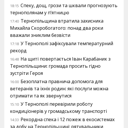
Спеку, дощ, грози та шквали прогнозують
18:15
тернополянам у п’ятницю
Тернопільщина втратила захисника
17:40
Михайла Скоробогатого: понад два роки
вважали зниклим безвісти
У Тернополі зафіксували температурний
17:18
рекорд
На щиті повертається Іван Карабаник з
16:48
Тернопільщини: громада просить гідно
зустріти Героя
Безоплатна правнича допомога для
16:00
ветеранів та їхніх родин: які послуги можна
отримати та як звернутися
У Тернополі перевірили роботу
15:10
кондиціонерів у громадському транспорті
Рекордна спека і 12 пожеж в екосистемах
14:33
за добу на Тернопільщині: рятувальники