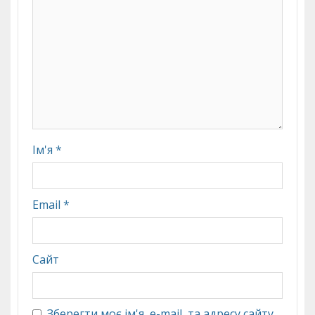
Ім'я
*
Email
*
Сайт
Зберегти моє ім'я, e-mail, та адресу сайту