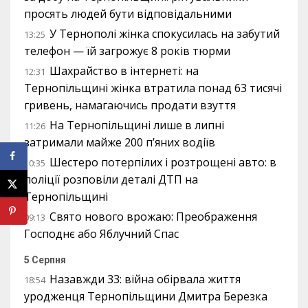
просять людей бути відповідальними
У Тернополі жінка спокусилась на забутий
13:25
телефон — їй загрожує 8 років тюрми
Шахрайство в інтернеті: на
12:31
Тернопільщині жінка втратила понад 63 тисячі
гривень, намагаючись продати взуття
На Тернопільщині лише в липні
11:26
затримали майже 200 п’яних водіїв
Шестеро потерпілих і розтрощені авто: в
10:35
поліції розповіли деталі ДТП на
Тернопільщині
Свято нового врожаю: Преображення
09:13
Господнє або Яблучний Спас
5 Серпня
Назавжди 33: війна обірвала життя
18:54
уродженця Тернопільщини Дмитра Березка