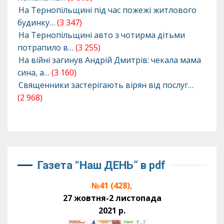
На Тернопільщині під час пожежі житлового
будинку…
(3 347)
На Тернопільщині авто з чотирма дітьми
потрапило в…
(3 255)
На війні загинув Андрій Дмитрів: чекала мама
сина, а…
(3 160)
Священники застерігають вірян від послуг…
(2 968)
Газета “Наш ДЕНЬ” в pdf
№41 (428),
27 жовтня-2 листопада
2021 р.