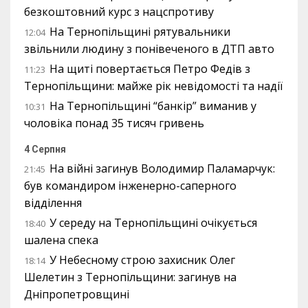
безкоштовний курс з нацспротиву
На Тернопільщині рятувальники
12:04
звільнили людину з понівеченого в ДТП авто
На щиті повертається Петро Федів з
11:23
Тернопільщини: майже рік невідомості та надії
На Тернопільщині “банкір” виманив у
10:31
чоловіка понад 35 тисяч гривень
4 Серпня
На війні загинув Володимир Паламарчук:
21:45
був командиром інженерно-саперного
відділення
У середу на Тернопільщині очікується
18:40
шалена спека
У Небесному строю захисник Олег
18:14
Шелетин з Тернопільщини: загинув на
Дніпропетровщині