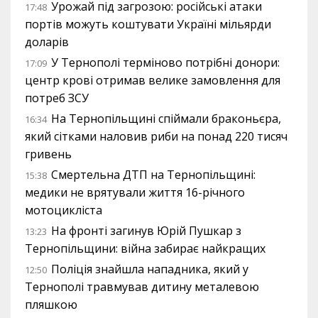
Урожай під загрозою: російські атаки
17:48
портів можуть коштувати Україні мільярди
доларів
У Тернополі терміново потрібні донори:
17:09
центр крові отримав велике замовлення для
потреб ЗСУ
На Тернопільщині спіймали браконьєра,
16:34
який сітками наловив риби на понад 220 тисяч
гривень
Смертельна ДТП на Тернопільщині:
15:38
медики не врятували життя 16-річного
мотоцикліста
На фронті загинув Юрій Пушкар з
13:23
Тернопільщини: війна забирає найкращих
Поліція знайшла нападника, який у
12:50
Тернополі травмував дитину металевою
пляшкою