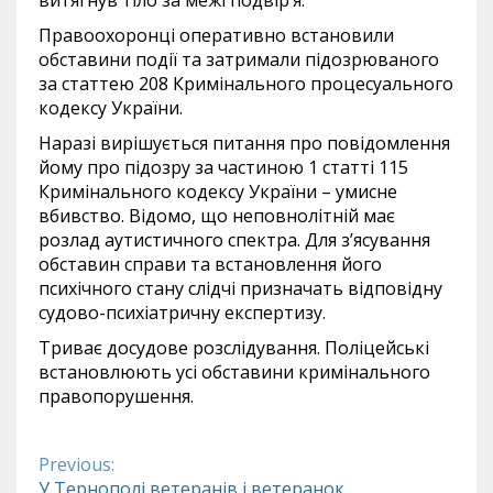
Правоохоронці оперативно встановили
обставини події та затримали підозрюваного
за статтею 208 Кримінального процесуального
кодексу України.
Наразі вирішується питання про повідомлення
йому про підозру за частиною 1 статті 115
Кримінального кодексу України – умисне
вбивство. Відомо, що неповнолітній має
розлад аутистичного спектра. Для з’ясування
обставин справи та встановлення його
психічного стану слідчі призначать відповідну
судово-психіатричну експертизу.
Триває досудове розслідування. Поліцейські
встановлюють усі обставини кримінального
правопорушення.
Previous:
Continue
У Тернополі ветеранів і ветеранок