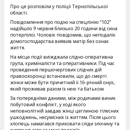
Про це розповіли у поліції Тернопільської
області.
Повідомлення про подію на спецлінію “102”
надійшло 9 червня близько 20 години від сина
потерпілої. Чоловік повідомив, що неподалік
домогосподарства виявив матір без ознак
життя.
На місце події виїжджала слідчо-оперативна
група, криміналісти та оперативники. Під час
проведення першочергових слідчих дій
правоохоронці встановили, що до смерті
жінки може бути причетний її 16-річний онук,
який проживав разом із нею та батьком.
За попередніми даними, між родичами виник
побутовий конфлікт, у ході якого
неповнолітній завдав жінці цеглиною тілесних
ушкоджень, несумісних із життям. Після цього
хлопець намагався приховати сліди злочину та
витягнув тіло за межі подвір’я.