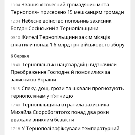
Звання «Почесний громадянин міста
13:04
Тернополя» присвоєно 15 мешканцям громади
Небесне воїнство поповнив захисник
12:04
Богдан Сосінський з Тернопільщини
Жителі Тернопільщини за сім місяців
09:10
сплатили понад 1,6 млрд грн військового збору
6 Серпня
Тернопільські нацгвардійці відзначили
18:40
Преображення Господнє й помолилися за
захисників України
Спеку, дощ, грози та шквали прогнозують
18:15
тернополянам у п’ятницю
Тернопільщина втратила захисника
17:40
Михайла Скоробогатого: понад два роки
вважали зниклим безвісти
У Тернополі зафіксували температурний
17:18