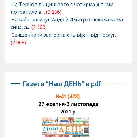
На Тернопільщині авто з чотирма дітьми
потрапило в…
(3 256)
На війні загинув Андрій Дмитрів: чекала мама
сина, а…
(3 160)
Священники застерігають вірян від послуг…
(2 968)
Газета “Наш ДЕНЬ” в pdf
№41 (428),
27 жовтня-2 листопада
2021 р.