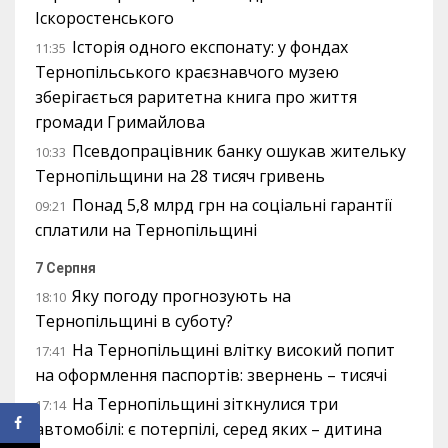
Іскоростенського
Історія одного експонату: у фондах
11:35
Тернопільського краєзнавчого музею
зберігається раритетна книга про життя
громади Гримайлова
Псевдопрацівник банку ошукав жительку
10:33
Тернопільщини на 28 тисяч гривень
Понад 5,8 млрд грн на соціальні гарантії
09:21
сплатили на Тернопільщині
7 Серпня
Яку погоду прогнозують на
18:10
Тернопільщині в суботу?
На Тернопільщині влітку високий попит
17:41
на оформлення паспортів: звернень – тисячі
На Тернопільщині зіткнулися три
17:14
автомобілі: є потерпілі, серед яких – дитина