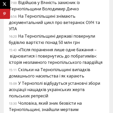
Відійшов у Вічність захисник із
17:00
Тернопільщини Володимир Дичко
На Тернопільщині знімають
16:56
документальний цикл про ветеранок ОУН та
УПА
На Тернопільщині державі повернули
16:20
будівлю вартістю понад 50 млн грн
«Після поранення лише одне бажання –
15:43
відновитися і повернутись до побратимів»:
історія незламного тернопільського гвардійця
Скільки на Тернопільщині випадків
15:11
домашнього насильства і як карають
У Тернополі відбудуться установчі збори
15:09
асоціації нащадків українських жертв
польських репресій
Чоловіка, який зник безвісти на
13:30
Тернопільщині, знайшли мертвим