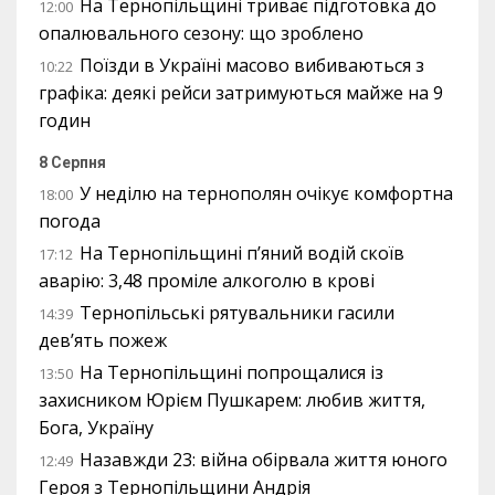
На Тернопільщині триває підготовка до
12:00
опалювального сезону: що зроблено
Поїзди в Україні масово вибиваються з
10:22
графіка: деякі рейси затримуються майже на 9
годин
8 Серпня
У неділю на тернополян очікує комфортна
18:00
погода
На Тернопільщині п’яний водій скоїв
17:12
аварію: 3,48 проміле алкоголю в крові
Тернопільські рятувальники гасили
14:39
дев’ять пожеж
На Тернопільщині попрощалися із
13:50
захисником Юрієм Пушкарем: любив життя,
Бога, Україну
Назавжди 23: війна обірвала життя юного
12:49
Героя з Тернопільщини Андрія