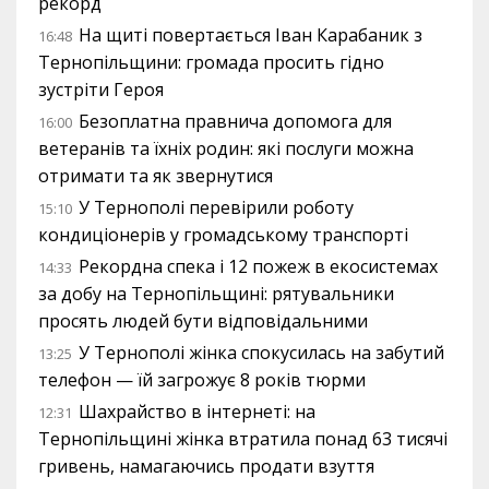
рекорд
На щиті повертається Іван Карабаник з
16:48
Тернопільщини: громада просить гідно
зустріти Героя
Безоплатна правнича допомога для
16:00
ветеранів та їхніх родин: які послуги можна
отримати та як звернутися
У Тернополі перевірили роботу
15:10
кондиціонерів у громадському транспорті
Рекордна спека і 12 пожеж в екосистемах
14:33
за добу на Тернопільщині: рятувальники
просять людей бути відповідальними
У Тернополі жінка спокусилась на забутий
13:25
телефон — їй загрожує 8 років тюрми
Шахрайство в інтернеті: на
12:31
Тернопільщині жінка втратила понад 63 тисячі
гривень, намагаючись продати взуття