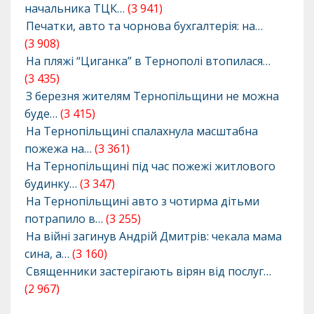
начальника ТЦК…
(3 941)
Печатки, авто та чорнова бухгалтерія: на…
(3 908)
На пляжі “Циганка” в Тернополі втопилася…
(3 435)
З березня жителям Тернопільщини не можна
буде…
(3 415)
На Тернопільщині спалахнула масштабна
пожежа на…
(3 361)
На Тернопільщині під час пожежі житлового
будинку…
(3 347)
На Тернопільщині авто з чотирма дітьми
потрапило в…
(3 255)
На війні загинув Андрій Дмитрів: чекала мама
сина, а…
(3 160)
Священники застерігають вірян від послуг…
(2 967)