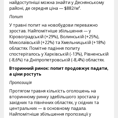
найдоступніші можна знайти у Деснянському
районі, де середня ціна — $882/м².
Попит
У травні попит на новобудови переважно
зростав. Найпомітніше збільшення — у
Кіровоградській (+29%), Волинській (+25%),
Миколаївській (+22%) та Хмельницькій (+18%)
областях. Помітне падіння попиту
спостерігалось у Харківській (-13%), Рівненській
(-8,6%) та Дніпропетровській (-8,4%) областях.
Вторинний ринок: попит продовжує падати,
а ціни ростуть
Пропозиція
Протягом травня кількість оголошень на
вторинному ринку здебільшого зростала у
західних та північних областях, у східних та
центральних — в основному падала.
Найпомітніше збільшення пропозиції у