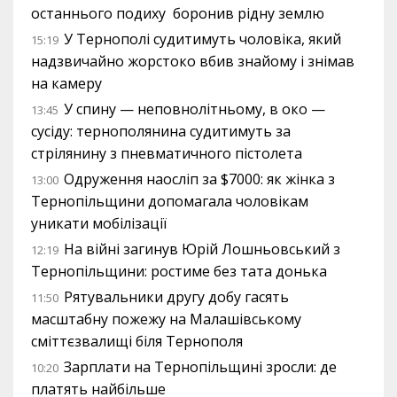
останнього подиху боронив рідну землю
У Тернополі судитимуть чоловіка, який
15:19
надзвичайно жорстоко вбив знайому і знімав
на камеру
У спину — неповнолітньому, в око —
13:45
сусіду: тернополянина судитимуть за
стрілянину з пневматичного пістолета
Одруження наосліп за $7000: як жінка з
13:00
Тернопільщини допомагала чоловікам
уникати мобілізації
На війні загинув Юрій Лошньовський з
12:19
Тернопільщини: ростиме без тата донька
Рятувальники другу добу гасять
11:50
масштабну пожежу на Малашівському
сміттєзвалищі біля Тернополя
Зарплати на Тернопільщині зросли: де
10:20
платять найбільше