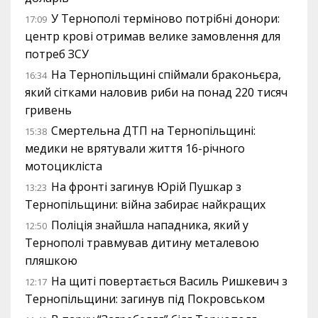
У Тернополі терміново потрібні донори:
17:09
центр крові отримав велике замовлення для
потреб ЗСУ
На Тернопільщині спіймали браконьєра,
16:34
який сітками наловив риби на понад 220 тисяч
гривень
Смертельна ДТП на Тернопільщині:
15:38
медики не врятували життя 16-річного
мотоцикліста
На фронті загинув Юрій Пушкар з
13:23
Тернопільщини: війна забирає найкращих
Поліція знайшла нападника, який у
12:50
Тернополі травмував дитину металевою
пляшкою
На щиті повертається Василь Ришкевич з
12:17
Тернопільщини: загинув під Покровськом