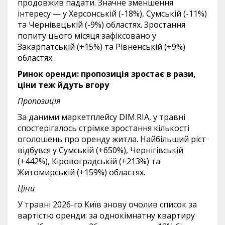
продовжив падати. Значне зменшення
інтересу — у Херсонській (-18%), Сумській (-11%)
та Чернівецькій (-9%) областях. Зростання
попиту цього місяця зафіксовано у
Закарпатській (+15%) та Рівненській (+9%)
областях.
Ринок оренди: пропозиція зростає в рази,
ціни теж йдуть вгору
Пропозиція
За даними маркетплейсу DIM.RIA, у травні
спостерігалось стрімке зростання кількості
оголошень про оренду житла. Найбільший ріст
відбувся у Сумській (+650%), Чернігівській
(+442%), Кіровоградській (+213%) та
Житомирській (+159%) областях.
Ціни
У травні 2026-го Київ знову очолив список за
вартістю оренди: за однокімнатну квартиру