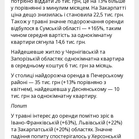
потрібно віддати 26 тис. грн, це на 13% більше
у порівнянні з минулим місяцем. На Закарпатті
ціна дещо знизилась і становила 22,5 тис. грн.
Також у травні значне подорожчання оренди
відбулося в Сумській області — +165%, таким
чином середня вартість за однокімнатну
квартири сягнула 14,6 тис. грн.
Найдешевше житло у Чернігівській та
Запорізькій областях: однокімнатна квартира
в середньому коштує 6 тис. грн за місяць.
У столиці найдорожча оренда в Печерському
районі — 35 тис. грн (+13% порівняно з
квітнем), найдешевша у Деснянському — 10
тис. грн за однокімнатну квартиру.
Попит
У травні інтерес до оренди помітно зріс в
Івано-Франківській (+63%), Львівській (+22%)
та Закарпатській (+20%) областях. Значне
падіння попиту спостерігалось у Херсонській