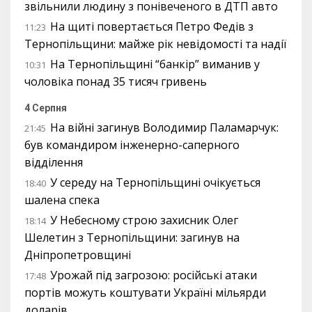
звільнили людину з понівеченого в ДТП авто
На щиті повертається Петро Федів з
11:23
Тернопільщини: майже рік невідомості та надії
На Тернопільщині “банкір” виманив у
10:31
чоловіка понад 35 тисяч гривень
4 Серпня
На війні загинув Володимир Паламарчук:
21:45
був командиром інженерно-саперного
відділення
У середу на Тернопільщині очікується
18:40
шалена спека
У Небесному строю захисник Олег
18:14
Шелетин з Тернопільщини: загинув на
Дніпропетровщині
Урожай під загрозою: російські атаки
17:48
портів можуть коштувати Україні мільярди
доларів