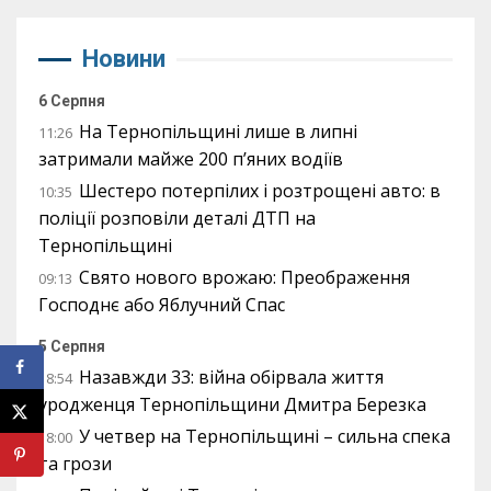
Новини
6 Серпня
На Тернопільщині лише в липні
11:26
затримали майже 200 п’яних водіїв
Шестеро потерпілих і розтрощені авто: в
10:35
поліції розповіли деталі ДТП на
Тернопільщині
Свято нового врожаю: Преображення
09:13
Господнє або Яблучний Спас
5 Серпня
Назавжди 33: війна обірвала життя
18:54
уродженця Тернопільщини Дмитра Березка
У четвер на Тернопільщині – сильна спека
18:00
та грози