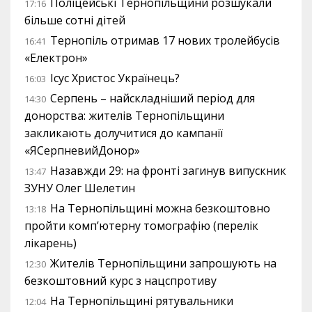
Поліцейські Тернопільщини розшукали
17:16
більше сотні дітей
Тернопіль отримав 17 нових тролейбусів
16:41
«Електрон»
Ісус Христос Українець?
16:03
Серпень – найскладніший період для
14:30
донорства: жителів Тернопільщини
закликають долучитися до кампанії
«ЯСерпневийДонор»
Назавжди 29: на фронті загинув випускник
13:47
ЗУНУ Олег Шелетин
На Тернопільщині можна безкоштовно
13:18
пройти комп’ютерну томографію (перелік
лікарень)
Жителів Тернопільщини запрошують на
12:30
безкоштовний курс з нацспротиву
На Тернопільщині рятувальники
12:04