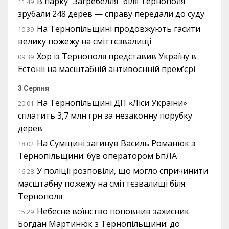
В парку “Загребелля” біля Тернополя
11:49
зрубали 248 дерев — справу передали до суду
На Тернопільщині продовжують гасити
10:39
велику пожежу на сміттєзвалищі
Хор із Тернополя представив Україну в
09:39
Естонії на масштабній антивоєнній прем’єрі
3 Серпня
На Тернопільщині ДП «Ліси України»
20:01
сплатить 3,7 млн грн за незаконну порубку
дерев
На Сумщині загинув Василь Романюк з
18:02
Тернопільщини: був оператором БпЛА
У поліції розповіли, що могло спричинити
16:28
масштабну пожежу на сміттєзвалищі біля
Тернополя
Небесне воїнство поповнив захисник
15:29
Богдан Мартинюк з Тернопільщини: до