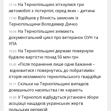
На Тернопільщині зіткнулися три
17:14
автомобілі: є потерпілі, серед яких – дитина
Відійшов у Вічність захисник із
17:00
Тернопільщини Володимир Дичко
На Тернопільщині знімають
16:56
документальний цикл про ветеранок ОУН та
УПА
На Тернопільщині державі повернули
16:20
будівлю вартістю понад 50 млн грн
«Після поранення лише одне бажання –
15:43
відновитися і повернутись до побратимів»:
історія незламного тернопільського гвардійця
Скільки на Тернопільщині випадків
15:11
домашнього насильства і як карають
У Тернополі відбудуться установчі збори
15:09
асоціації нащадків українських жертв
польських репресій