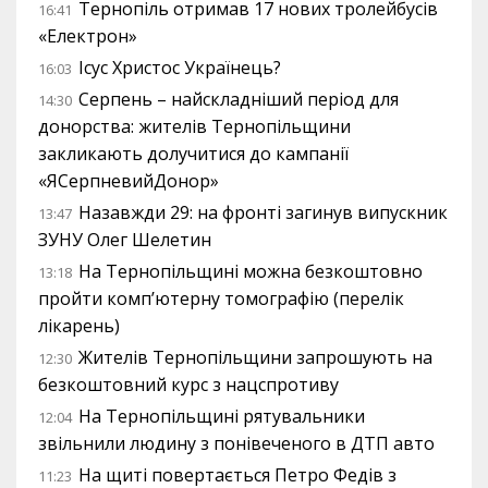
Тернопіль отримав 17 нових тролейбусів
16:41
«Електрон»
Ісус Христос Українець?
16:03
Серпень – найскладніший період для
14:30
донорства: жителів Тернопільщини
закликають долучитися до кампанії
«ЯСерпневийДонор»
Назавжди 29: на фронті загинув випускник
13:47
ЗУНУ Олег Шелетин
На Тернопільщині можна безкоштовно
13:18
пройти комп’ютерну томографію (перелік
лікарень)
Жителів Тернопільщини запрошують на
12:30
безкоштовний курс з нацспротиву
На Тернопільщині рятувальники
12:04
звільнили людину з понівеченого в ДТП авто
На щиті повертається Петро Федів з
11:23