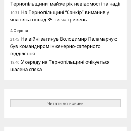
Тернопільщини: майже рік невідомості та надії
На Тернопільщині “банкір” виманив у
10:31
чоловіка понад 35 тисяч гривень
4 Серпня
На війні загинув Володимир Паламарчук:
21:45
був командиром інженерно-саперного
відділення
У середу на Тернопільщині очікується
18:40
шалена спека
Читати всі новини