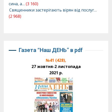
сина, а…
(3 160)
Священники застерігають вірян від послуг…
(2 968)
Газета “Наш ДЕНЬ” в pdf
№41 (428),
27 жовтня-2 листопада
2021 р.