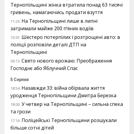
Тернопільщині жінка втратила понад 63 тисячі
гривень, намагаючись продати взуття
На Тернопільщині лише в липні
11:26
затримали майже 200 п’яних водіїв
Шестеро потерпілих і розтрощені авто: в
10:35
поліції розповіли деталі ДТП на
Тернопільщині
Свято нового врожаю: Преображення
09:13
Господнє або Яблучний Спас
5 Серпня
Назавжди 33: війна обірвала життя
18:54
уродженця Тернопільщини Дмитра Березка
У четвер на Тернопільщині – сильна спека
18:00
та грози
Поліцейські Тернопільщини розшукали
17:16
більше сотні дітей