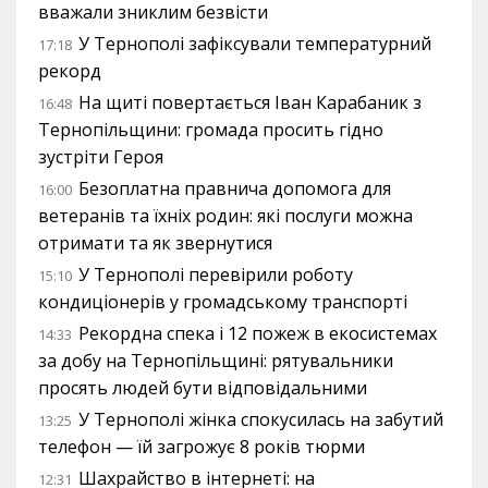
вважали зниклим безвісти
У Тернополі зафіксували температурний
17:18
рекорд
На щиті повертається Іван Карабаник з
16:48
Тернопільщини: громада просить гідно
зустріти Героя
Безоплатна правнича допомога для
16:00
ветеранів та їхніх родин: які послуги можна
отримати та як звернутися
У Тернополі перевірили роботу
15:10
кондиціонерів у громадському транспорті
Рекордна спека і 12 пожеж в екосистемах
14:33
за добу на Тернопільщині: рятувальники
просять людей бути відповідальними
У Тернополі жінка спокусилась на забутий
13:25
телефон — їй загрожує 8 років тюрми
Шахрайство в інтернеті: на
12:31