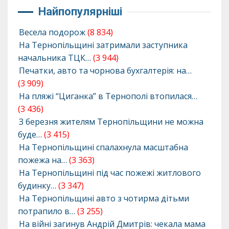
Найпопулярніші
Весела подорож
(8 834)
На Тернопільщині затримали заступника
начальника ТЦК…
(3 944)
Печатки, авто та чорнова бухгалтерія: на…
(3 909)
На пляжі “Циганка” в Тернополі втопилася…
(3 436)
З березня жителям Тернопільщини не можна
буде…
(3 415)
На Тернопільщині спалахнула масштабна
пожежа на…
(3 363)
На Тернопільщині під час пожежі житлового
будинку…
(3 347)
На Тернопільщині авто з чотирма дітьми
потрапило в…
(3 255)
На війні загинув Андрій Дмитрів: чекала мама