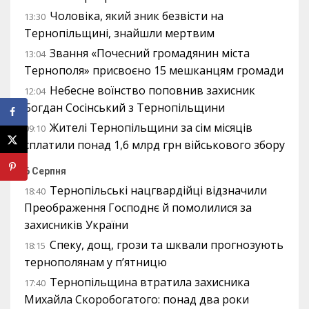
Чоловіка, який зник безвісти на
13:30
Тернопільщині, знайшли мертвим
Звання «Почесний громадянин міста
13:04
Тернополя» присвоєно 15 мешканцям громади
Небесне воїнство поповнив захисник
12:04
Богдан Сосінський з Тернопільщини
Жителі Тернопільщини за сім місяців
09:10
сплатили понад 1,6 млрд грн військового збору
6 Серпня
Тернопільські нацгвардійці відзначили
18:40
Преображення Господнє й помолилися за
захисників України
Спеку, дощ, грози та шквали прогнозують
18:15
тернополянам у п’ятницю
Тернопільщина втратила захисника
17:40
Михайла Скоробогатого: понад два роки