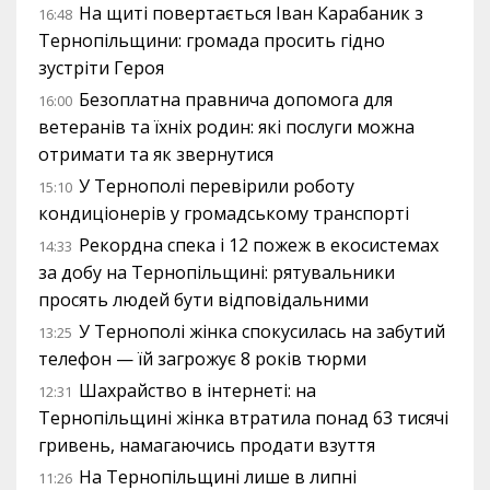
На щиті повертається Іван Карабаник з
16:48
Тернопільщини: громада просить гідно
зустріти Героя
Безоплатна правнича допомога для
16:00
ветеранів та їхніх родин: які послуги можна
отримати та як звернутися
У Тернополі перевірили роботу
15:10
кондиціонерів у громадському транспорті
Рекордна спека і 12 пожеж в екосистемах
14:33
за добу на Тернопільщині: рятувальники
просять людей бути відповідальними
У Тернополі жінка спокусилась на забутий
13:25
телефон — їй загрожує 8 років тюрми
Шахрайство в інтернеті: на
12:31
Тернопільщині жінка втратила понад 63 тисячі
гривень, намагаючись продати взуття
На Тернопільщині лише в липні
11:26