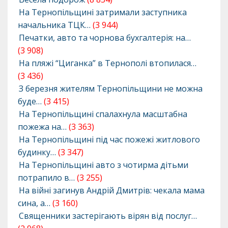
На Тернопільщині затримали заступника
начальника ТЦК…
(3 944)
Печатки, авто та чорнова бухгалтерія: на…
(3 908)
На пляжі “Циганка” в Тернополі втопилася…
(3 436)
З березня жителям Тернопільщини не можна
буде…
(3 415)
На Тернопільщині спалахнула масштабна
пожежа на…
(3 363)
На Тернопільщині під час пожежі житлового
будинку…
(3 347)
На Тернопільщині авто з чотирма дітьми
потрапило в…
(3 255)
На війні загинув Андрій Дмитрів: чекала мама
сина, а…
(3 160)
Священники застерігають вірян від послуг…