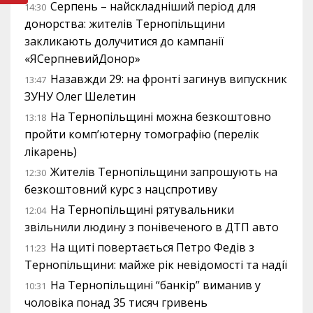
Серпень – найскладніший період для
14:30
донорства: жителів Тернопільщини
закликають долучитися до кампанії
«ЯСерпневийДонор»
Назавжди 29: на фронті загинув випускник
13:47
ЗУНУ Олег Шелетин
На Тернопільщині можна безкоштовно
13:18
пройти комп’ютерну томографію (перелік
лікарень)
Жителів Тернопільщини запрошують на
12:30
безкоштовний курс з нацспротиву
На Тернопільщині рятувальники
12:04
звільнили людину з понівеченого в ДТП авто
На щиті повертається Петро Федів з
11:23
Тернопільщини: майже рік невідомості та надії
На Тернопільщині “банкір” виманив у
10:31
чоловіка понад 35 тисяч гривень