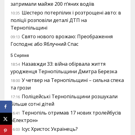
затримали майже 200 п’яних водіїв
Шестеро потерпілих і розтрощені авто: в
10:35
поліції розповіли деталі ДТП на
Тернопільщині
Свято нового врожаю: Преображення
09:13
Господнє або Яблучний Спас
5 Серпня
Назавжди 33: війна обірвала життя
18:54
уродженця Тернопільщини Дмитра Березка
У четвер на Тернопільщині – сильна спека
18:00
та грози
Поліцейські Тернопільщини розшукали
17:16
більше сотні дітей
Тернопіль отримав 17 нових тролейбусів
16:41
«Електрон»
Ісус Христос Українець?
16:03