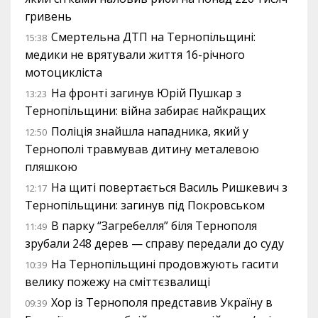
гривень
Смертельна ДТП на Тернопільщині:
15:38
медики не врятували життя 16-річного
мотоцикліста
На фронті загинув Юрій Пушкар з
13:23
Тернопільщини: війна забирає найкращих
Поліція знайшла нападника, який у
12:50
Тернополі травмував дитину металевою
пляшкою
На щиті повертається Василь Ришкевич з
12:17
Тернопільщини: загинув під Покровськом
В парку “Загребелля” біля Тернополя
11:49
зрубали 248 дерев — справу передали до суду
На Тернопільщині продовжують гасити
10:39
велику пожежу на сміттєзвалищі
Хор із Тернополя представив Україну в
09:39