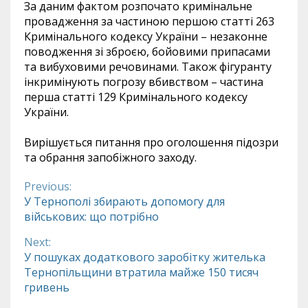
За даним фактом розпочато кримінальне
провадження за частиною першою статті 263
Кримінального кодексу України – незаконне
поводження зі зброєю, бойовими припасами
та вибуховими речовинами. Також фігуранту
інкримінують погрозу вбивством – частина
перша статті 129 Кримінального кодексу
України.
Вирішується питання про оголошення підозри
та обрання запобіжного заходу.
Previous:
Continue
У Тернополі збирають допомогу для
військових: що потрібно
Reading
Next:
У пошуках додаткового заробітку жителька
Тернопільщини втратила майже 150 тисяч
гривень