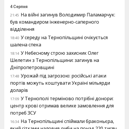
4 Серпня
На війні загинув Володимир Паламарчук:
21:45
був командиром інженерно-саперного
відділення
У середу на Тернопільщині очікується
18:40
шалена спека
У Небесному строю захисник Олег
18:14
Шелетин з Тернопільщини: загинув на
Дніпропетровщині
Урожай під загрозою: російські атаки
17:48
портів можуть коштувати Україні мільярди
доларів
У Тернополі терміново потрібні донори:
17:09
центр крові отримав велике замовлення для
потреб ЗСУ
На Тернопільщині спіймали браконьєра,
16:34
який сітками наловив риби на понад 220 тисяч