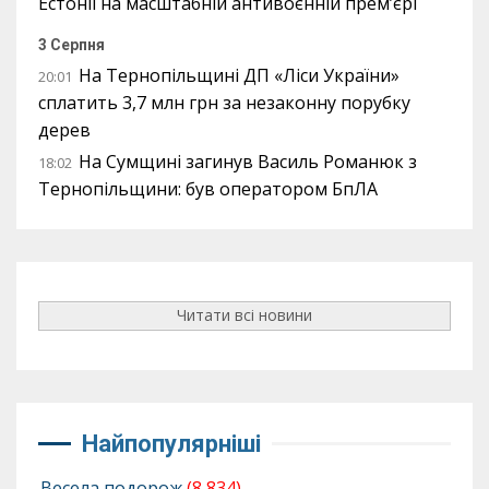
Естонії на масштабній антивоєнній прем’єрі
3 Серпня
На Тернопільщині ДП «Ліси України»
20:01
сплатить 3,7 млн грн за незаконну порубку
дерев
На Сумщині загинув Василь Романюк з
18:02
Тернопільщини: був оператором БпЛА
Читати всі новини
Найпопулярніші
Весела подорож
(8 834)