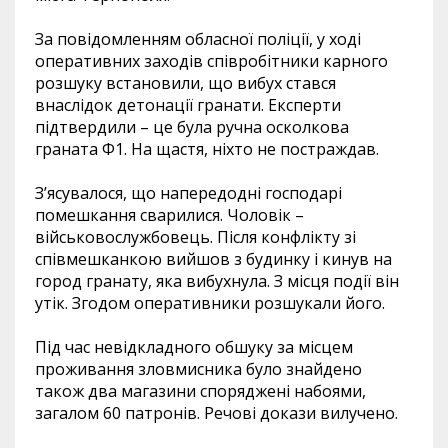
За повідомленням обласної поліції, у ході
оперативних заходів співробітники карного
розшуку встановили, що вибух стався
внаслідок детонації гранати. Експерти
підтвердили – це була ручна осколкова
граната Ф1. На щастя, ніхто не постраждав.
З’ясувалося, що напередодні господарі
помешкання сварилися. Чоловік –
військовослужбовець. Після конфлікту зі
співмешканкою вийшов з будинку і кинув на
город гранату, яка вибухнула. З місця події він
утік. Згодом оперативники розшукали його.
Під час невідкладного обшуку за місцем
проживання зловмисника було знайдено
також два магазини споряджені набоями,
загалом 60 патронів. Речові докази вилучено.