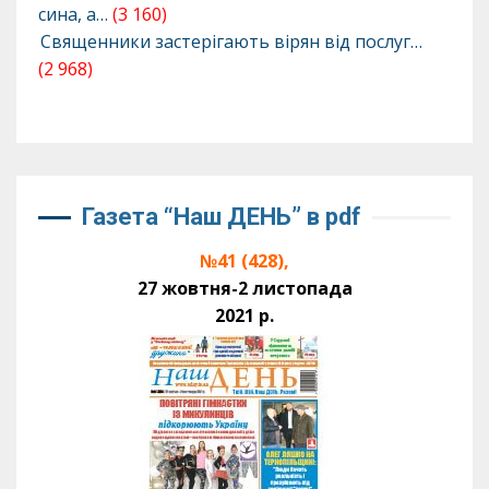
сина, а…
(3 160)
Священники застерігають вірян від послуг…
(2 968)
Газета “Наш ДЕНЬ” в pdf
№41 (428),
27 жовтня-2 листопада
2021 р.