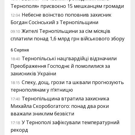
Тернополя» присвоєно 15 мешканцям громади
Небесне воїнство поповнив захисник
12:04
Богдан Сосінський з Тернопільщини
Жителі Тернопільщини за сім місяців
09:10
сплатили понад 1,6 млрд грн військового збору
6 Серпня
Тернопільські нацгвардійці відзначили
18:40
Преображення Господнє й помолилися за
захисників України
Спеку, дощ, грози та шквали прогнозують
18:15
тернополянам у п’ятницю
Тернопільщина втратила захисника
17:40
Михайла Скоробогатого: понад два роки
вважали зниклим безвісти
У Тернополі зафіксували температурний
17:18
рекорд