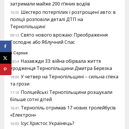
затримали майже 200 п’яних водіїв
Шестеро потерпілих і розтрощені авто: в
10:35
поліції розповіли деталі ДТП на
Тернопільщині
Свято нового врожаю: Преображення
09:13
Господнє або Яблучний Спас
5 Серпня
Назавжди 33: війна обірвала життя
18:54
уродженця Тернопільщини Дмитра Березка
У четвер на Тернопільщині – сильна спека
18:00
та грози
Поліцейські Тернопільщини розшукали
17:16
більше сотні дітей
Тернопіль отримав 17 нових тролейбусів
16:41
«Електрон»
Ісус Христос Українець?
16:03