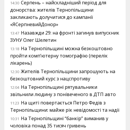
Серпень – найскладніший період для
14:30
донорства: жителів Тернопільщини
закликають долучитися до кампанії
«ЯСерпневийДонор»
Назавжди 29: на фронті загинув випускник
13:47
ЗУНУ Олег Шелетин
На Тернопільщині можна безкоштовно
13:18
пройти комп’ютерну томографію (перелік
лікарень)
Жителів Тернопільщини запрошують на
12:30
безкоштовний курс з нацспротиву
На Тернопільщині рятувальники
12:04
звільнили людину з понівеченого в ДТП авто
На щиті повертається Петро Федів з
11:23
Тернопільщини: майже рік невідомості та надії
На Тернопільщині “банкір” виманив у
10:31
чоловіка понад 35 тисяч гривень