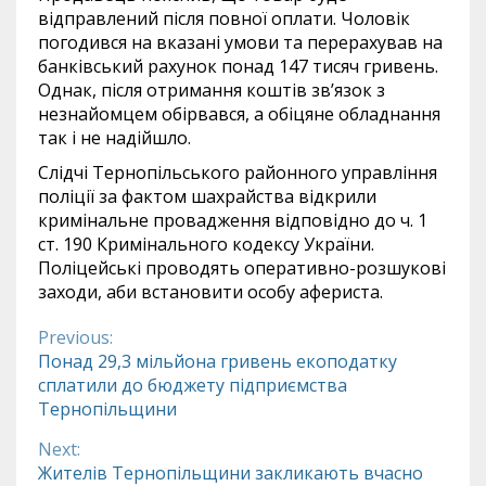
відправлений після повної оплати. Чоловік
погодився на вказані умови та перерахував на
банківський рахунок понад 147 тисяч гривень.
Однак, після отримання коштів зв’язок з
незнайомцем обірвався, а обіцяне обладнання
так і не надійшло.
Слідчі Тернопільського районного управління
поліції за фактом шахрайства відкрили
кримінальне провадження відповідно до ч. 1
ст. 190 Кримінального кодексу України.
Поліцейські проводять оперативно-розшукові
заходи, аби встановити особу афериста.
Previous:
Continue
Понад 29,3 мільйона гривень екоподатку
сплатили до бюджету підприємства
Reading
Тернопільщини
Next:
Жителів Тернопільщини закликають вчасно