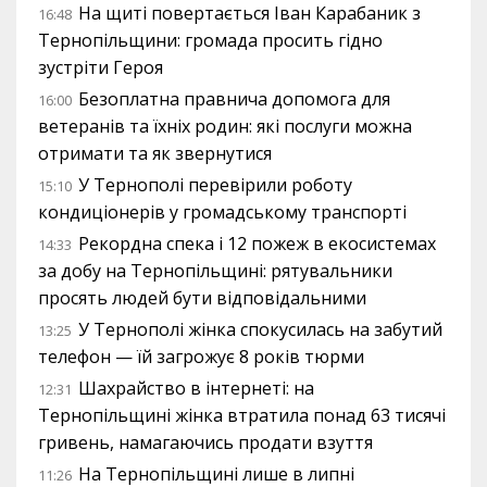
На щиті повертається Іван Карабаник з
16:48
Тернопільщини: громада просить гідно
зустріти Героя
Безоплатна правнича допомога для
16:00
ветеранів та їхніх родин: які послуги можна
отримати та як звернутися
У Тернополі перевірили роботу
15:10
кондиціонерів у громадському транспорті
Рекордна спека і 12 пожеж в екосистемах
14:33
за добу на Тернопільщині: рятувальники
просять людей бути відповідальними
У Тернополі жінка спокусилась на забутий
13:25
телефон — їй загрожує 8 років тюрми
Шахрайство в інтернеті: на
12:31
Тернопільщині жінка втратила понад 63 тисячі
гривень, намагаючись продати взуття
На Тернопільщині лише в липні
11:26