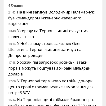
4 Серпня
На війні загинув Володимир Паламарчук:
21:45
був командиром інженерно-саперного
відділення
У середу на Тернопільщині очікується
18:40
шалена спека
У Небесному строю захисник Олег
18:14
Шелетин з Тернопільщини: загинув на
Дніпропетровщині
Урожай під загрозою: російські атаки
17:48
портів можуть коштувати Україні мільярди
доларів
У Тернополі терміново потрібні донори:
17:09
центр крові отримав велике замовлення для
потреб ЗСУ
На Тернопільщині спіймали браконьєра,
16:34
який сітками наловив риби на понад 220 тисяч