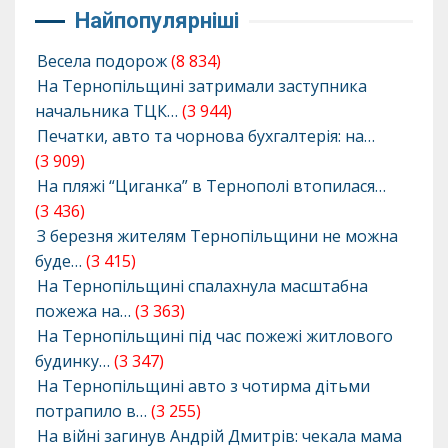
Найпопулярніші
Весела подорож
(8 834)
На Тернопільщині затримали заступника
начальника ТЦК…
(3 944)
Печатки, авто та чорнова бухгалтерія: на…
(3 909)
На пляжі “Циганка” в Тернополі втопилася…
(3 436)
З березня жителям Тернопільщини не можна
буде…
(3 415)
На Тернопільщині спалахнула масштабна
пожежа на…
(3 363)
На Тернопільщині під час пожежі житлового
будинку…
(3 347)
На Тернопільщині авто з чотирма дітьми
потрапило в…
(3 255)
На війні загинув Андрій Дмитрів: чекала мама