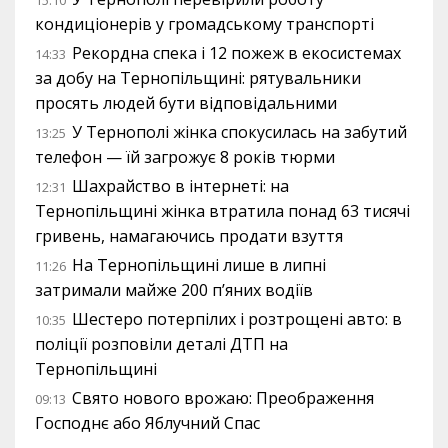
15:10
кондиціонерів у громадському транспорті
Рекордна спека і 12 пожеж в екосистемах
14:33
за добу на Тернопільщині: рятувальники
просять людей бути відповідальними
У Тернополі жінка спокусилась на забутий
13:25
телефон — їй загрожує 8 років тюрми
Шахрайство в інтернеті: на
12:31
Тернопільщині жінка втратила понад 63 тисячі
гривень, намагаючись продати взуття
На Тернопільщині лише в липні
11:26
затримали майже 200 п’яних водіїв
Шестеро потерпілих і розтрощені авто: в
10:35
поліції розповіли деталі ДТП на
Тернопільщині
Свято нового врожаю: Преображення
09:13
Господнє або Яблучний Спас