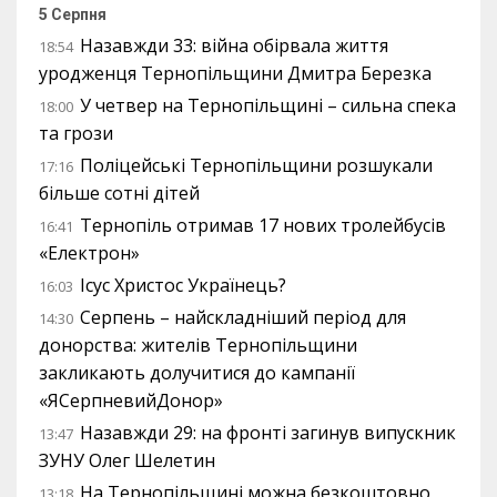
5 Серпня
Назавжди 33: війна обірвала життя
18:54
уродженця Тернопільщини Дмитра Березка
У четвер на Тернопільщині – сильна спека
18:00
та грози
Поліцейські Тернопільщини розшукали
17:16
більше сотні дітей
Тернопіль отримав 17 нових тролейбусів
16:41
«Електрон»
Ісус Христос Українець?
16:03
Серпень – найскладніший період для
14:30
донорства: жителів Тернопільщини
закликають долучитися до кампанії
«ЯСерпневийДонор»
Назавжди 29: на фронті загинув випускник
13:47
ЗУНУ Олег Шелетин
На Тернопільщині можна безкоштовно
13:18