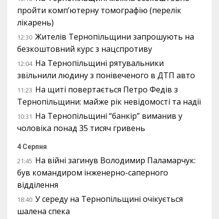
пройти комп’ютерну томографію (перелік
лікарень)
Жителів Тернопільщини запрошують на
12:30
безкоштовний курс з нацспротиву
На Тернопільщині рятувальники
12:04
звільнили людину з понівеченого в ДТП авто
На щиті повертається Петро Федів з
11:23
Тернопільщини: майже рік невідомості та надії
На Тернопільщині “банкір” виманив у
10:31
чоловіка понад 35 тисяч гривень
4 Серпня
На війні загинув Володимир Паламарчук:
21:45
був командиром інженерно-саперного
відділення
У середу на Тернопільщині очікується
18:40
шалена спека