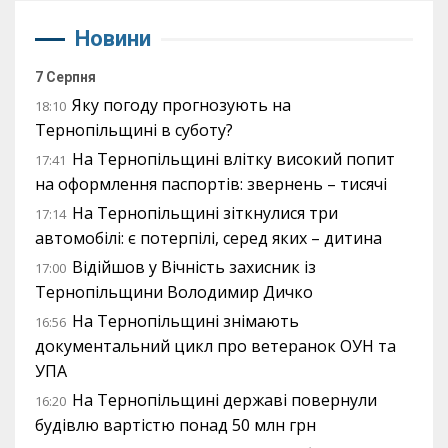
Новини
7 Серпня
Яку погоду прогнозують на
18:10
Тернопільщині в суботу?
На Тернопільщині влітку високий попит
17:41
на оформлення паспортів: звернень – тисячі
На Тернопільщині зіткнулися три
17:14
автомобілі: є потерпілі, серед яких – дитина
Відійшов у Вічність захисник із
17:00
Тернопільщини Володимир Дичко
На Тернопільщині знімають
16:56
документальний цикл про ветеранок ОУН та
УПА
На Тернопільщині державі повернули
16:20
будівлю вартістю понад 50 млн грн