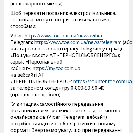
(календарного місяця).
Щоб передати показник електролічильника,
споживачі можуть скористатися багатьма
способами:
Viber:
https://www.toe.com.ua/news/viber
Telegram:
https://www.toe.com.ua/news/telegram
(або
на стартовій сторінці сервісу Telegram у стрічці
«Пошук» ввести АТ «ТЕРНОПІЛЬОБЛЕНЕРГО»);
сервіс «Персональний
кабінет»:
https://my.toe.com.ua
на вебсайті АТ
«ТЕРНОПІЛЬОБЛЕНЕРГО»:
https://counter.toe.com.ua
за телефоном колцентру 0-800-50-90-40
(працює цілодобово).
“У випадках самостійного передавання
показників електролічильників за допомогою
онлайнсервісів (Viber, Telegram, вебсайт)
потрібно вводити особові рахунки в новому
форматі. Звертаємо увагу, що при передаванні