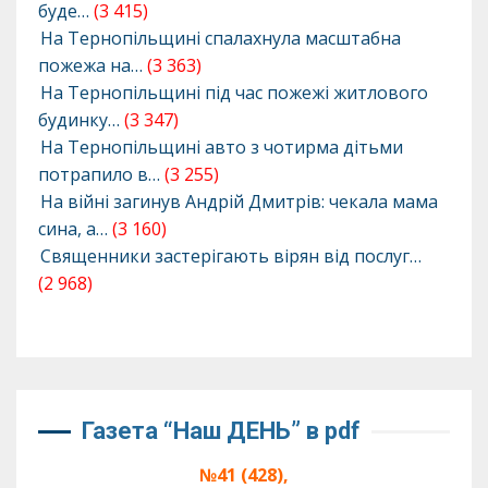
буде…
(3 415)
На Тернопільщині спалахнула масштабна
пожежа на…
(3 363)
На Тернопільщині під час пожежі житлового
будинку…
(3 347)
На Тернопільщині авто з чотирма дітьми
потрапило в…
(3 255)
На війні загинув Андрій Дмитрів: чекала мама
сина, а…
(3 160)
Священники застерігають вірян від послуг…
(2 968)
Газета “Наш ДЕНЬ” в pdf
№41 (428),