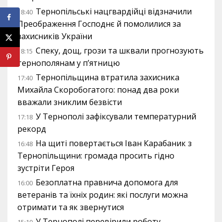
Тернопільські нацгвардійці відзначили
18:40
Преображення Господнє й помолилися за
захисників України
Спеку, дощ, грози та шквали прогнозують
18:15
тернополянам у п’ятницю
Тернопільщина втратила захисника
17:40
Михайла Скоробогатого: понад два роки
вважали зниклим безвісти
У Тернополі зафіксували температурний
17:18
рекорд
На щиті повертається Іван Карабаник з
16:48
Тернопільщини: громада просить гідно
зустріти Героя
Безоплатна правнича допомога для
16:00
ветеранів та їхніх родин: які послуги можна
отримати та як звернутися
У Тернополі перевірили роботу