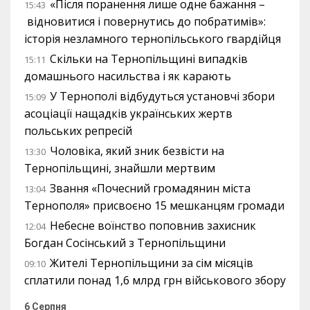
«Після поранення лише одне бажання –
15:43
відновитися і повернутись до побратимів»:
історія незламного тернопільського гвардійця
Скільки на Тернопільщині випадків
15:11
домашнього насильства і як карають
У Тернополі відбудуться установчі збори
15:09
асоціації нащадків українських жертв
польських репресій
Чоловіка, який зник безвісти на
13:30
Тернопільщині, знайшли мертвим
Звання «Почесний громадянин міста
13:04
Тернополя» присвоєно 15 мешканцям громади
Небесне воїнство поповнив захисник
12:04
Богдан Сосінський з Тернопільщини
Жителі Тернопільщини за сім місяців
09:10
сплатили понад 1,6 млрд грн військового збору
6 Серпня