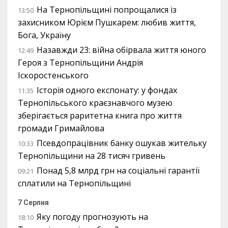
На Тернопільщині попрощалися із
13:50
захисником Юрієм Пушкарем: любив життя,
Бога, Україну
Назавжди 23: війна обірвала життя юного
12:49
Героя з Тернопільщини Андрія
Іскоростенського
Історія одного експонату: у фондах
11:35
Тернопільського краєзнавчого музею
зберігається раритетна книга про життя
громади Гримайлова
Псевдопрацівник банку ошукав жительку
10:33
Тернопільщини на 28 тисяч гривень
Понад 5,8 млрд грн на соціальні гарантії
09:21
сплатили на Тернопільщині
7 Серпня
Яку погоду прогнозують на
18:10