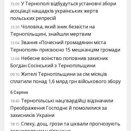
У Тернополі відбудуться установчі збори
15:09
асоціації нащадків українських жертв
польських репресій
Чоловіка, який зник безвісти на
13:30
Тернопільщині, знайшли мертвим
Звання «Почесний громадянин міста
13:04
Тернополя» присвоєно 15 мешканцям громади
Небесне воїнство поповнив захисник
12:04
Богдан Сосінський з Тернопільщини
Жителі Тернопільщини за сім місяців
09:10
сплатили понад 1,6 млрд грн військового збору
6 Серпня
Тернопільські нацгвардійці відзначили
18:40
Преображення Господнє й помолилися за
захисників України
Спеку, дощ, грози та шквали прогнозують
18:15