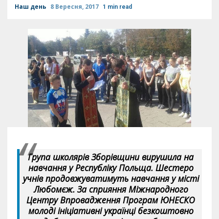
Наш день
8 Вересня, 2017
1 min read
Група школярів Зборівщини вирушила на
навчання у Республіку Польща. Шестеро
учнів продовжуватимуть навчання у місті
Любомєж. За сприяння Міжнародного
Центру Впровадження Програм ЮНЕСКО
молоді ініціативні українці безкоштовно