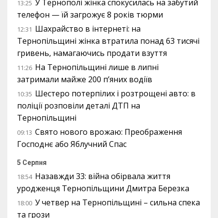
У Тернополі жінка спокусилась на забутий
13:25
телефон — їй загрожує 8 років тюрми
Шахрайство в інтернеті: на
12:31
Тернопільщині жінка втратила понад 63 тисячі
гривень, намагаючись продати взуття
На Тернопільщині лише в липні
11:26
затримали майже 200 п’яних водіїв
Шестеро потерпілих і розтрощені авто: в
10:35
поліції розповіли деталі ДТП на
Тернопільщині
Свято нового врожаю: Преображення
09:13
Господнє або Яблучний Спас
5 Серпня
Назавжди 33: війна обірвала життя
18:54
уродженця Тернопільщини Дмитра Березка
У четвер на Тернопільщині – сильна спека
18:00
та грози