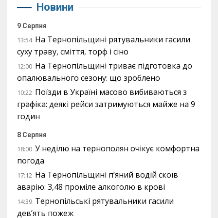
Новини
9 Серпня
На Тернопільщині рятувальники гасили
13:54
суху траву, сміття, торф і сіно
На Тернопільщині триває підготовка до
12:00
опалювального сезону: що зроблено
Поїзди в Україні масово вибиваються з
10:22
графіка: деякі рейси затримуються майже на 9
годин
8 Серпня
У неділю на тернополян очікує комфортна
18:00
погода
На Тернопільщині п’яний водій скоїв
17:12
аварію: 3,48 проміле алкоголю в крові
Тернопільські рятувальники гасили
14:39
дев’ять пожеж