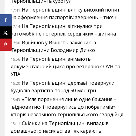
Тернопільщині в суботу?
На Тернопільщині влітку високий попит
17:41
на оформлення паспортів: звернень – тисячі
На Тернопільщині зіткнулися три
17:14
автомобілі: є потерпілі, серед яких – дитина
Відійшов у Вічність захисник із
17:00
Тернопільщини Володимир Дичко
На Тернопільщині знімають
16:56
документальний цикл про ветеранок ОУН та
УПА
На Тернопільщині державі повернули
16:20
будівлю вартістю понад 50 млн грн
«Після поранення лише одне бажання –
15:43
відновитися і повернутись до побратимів»:
історія незламного тернопільського гвардійця
Скільки на Тернопільщині випадків
15:11
домашнього насильства і як карають