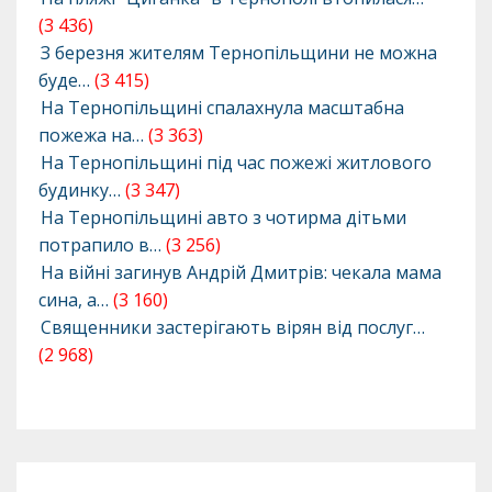
(3 436)
З березня жителям Тернопільщини не можна
буде…
(3 415)
На Тернопільщині спалахнула масштабна
пожежа на…
(3 363)
На Тернопільщині під час пожежі житлового
будинку…
(3 347)
На Тернопільщині авто з чотирма дітьми
потрапило в…
(3 256)
На війні загинув Андрій Дмитрів: чекала мама
сина, а…
(3 160)
Священники застерігають вірян від послуг…
(2 968)