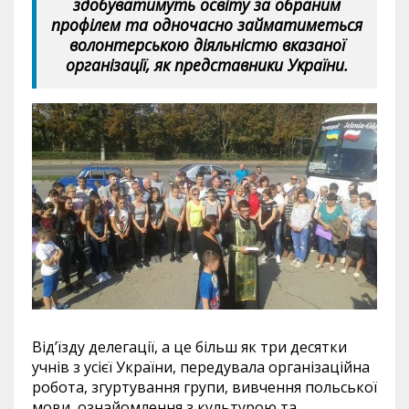
здобуватимуть освіту за обраним
профілем та одночасно займатиметься
волонтерською діяльністю вказаної
організації, як представники України.
Від’їзду делегації, а це більш як три десятки
учнів з усієї України, передувала організаційна
робота, згуртування групи, вивчення польської
мови, ознайомлення з культурою та