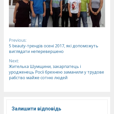
Previous:
Continue
5 beauty-трендів осені 2017, які допоможуть
виглядати неперевершено
Reading
Next:
Жителька Шумщини, закарпатець і
уродженець Росії брехнею заманили у трудове
рабство майже сотню людей
Залишити відповідь