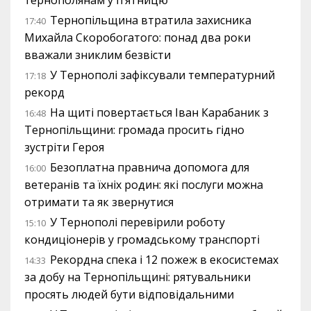
тернополянам у п’ятницю
Тернопільщина втратила захисника
17:40
Михайла Скоробогатого: понад два роки
вважали зниклим безвісти
У Тернополі зафіксували температурний
17:18
рекорд
На щиті повертається Іван Карабаник з
16:48
Тернопільщини: громада просить гідно
зустріти Героя
Безоплатна правнича допомога для
16:00
ветеранів та їхніх родин: які послуги можна
отримати та як звернутися
У Тернополі перевірили роботу
15:10
кондиціонерів у громадському транспорті
Рекордна спека і 12 пожеж в екосистемах
14:33
за добу на Тернопільщині: рятувальники
просять людей бути відповідальними