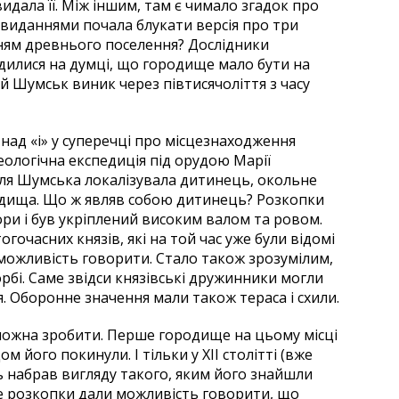
идала її. Між іншим, там є чимало згадок про
 виданнями почала блукати версія про три
ням древнього поселення? Дослідники
одилися на думці, що городище мало бути на
ий Шумськ виник через півтисячоліття з часу
над «і» у суперечці про місцезнаходження
еологічна експедиція під орудою Марії
біля Шумська локалізувала дитинець, окольне
родища. Що ж являв собою дитинець? Розкопки
ори і був укріплений високим валом та ровом.
тогочасних князів, які на той час уже були відомі
 можливість говорити. Стало також зрозумілим,
рбі. Саме звідси князівські дружинники могли
. Оборонне значення мали також тераса і схили.
ожна зробити. Перше городище на цьому місці
дом його покинули. І тільки у XII столітті (вже
ць набрав вигляду такого, яким його знайшли
ме розкопки дали можливість говорити, що