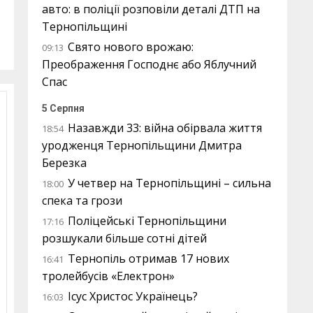
авто: в поліції розповіли деталі ДТП на
Тернопільщині
Свято нового врожаю:
09:13
Преображення Господнє або Яблучний
Спас
5 Серпня
Назавжди 33: війна обірвала життя
18:54
уродженця Тернопільщини Дмитра
Березка
У четвер на Тернопільщині – сильна
18:00
спека та грози
Поліцейські Тернопільщини
17:16
розшукали більше сотні дітей
Тернопіль отримав 17 нових
16:41
тролейбусів «Електрон»
Ісус Христос Українець?
16:03