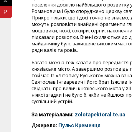
поселення досягло найбільшого розвитку у 
Романовича і було споруджено церкву свят
Прикро тільки, що і досі точно не знаємо,
можуть розповісти знайдені фрагменти глин
мощовики, ножі, сокири, серпи, наконечник
підказали розкопки. Вчені схиляються до
майданчику було захищене високим частоко
ряди валів та ровів.
Багато можна теж казати про передмістя ре
князівське місто. А завершимо розповідь
той час. Із «Літопису Руського» можна взн
Святослав Інгваревич і його брат Ізяслав І
свідчать про велич князівського міста у XI
ніякої згадки і не було б, якби не йшлося
суспільний устрій.
За матеріалами:
zolotapektoral.te.ua
Джерело:
Пульс Кременця