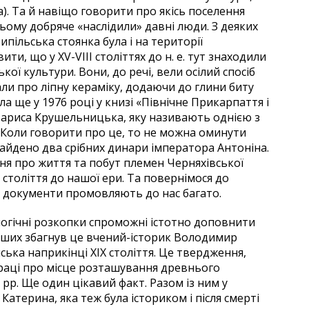
а). Та й навіщо говорити про якісь поселення
ьому добряче «наслідили» давні люди. З деяких
пільська стоянка була і на території
ти, що у ХV-VІІІ століттях до н. е. тут знаходили
ї культури. Вони, до речі, вели осілий спосіб
ли про ліпну кераміку, додаючи до глини биту
а ще у 1976 році у книзі «Північне Прикарпаття і
 Лариса Крушельницька, яку називають однією з
 Коли говорити про це, то не можна оминути
найдено два срібних динари імператора Антоніна.
ня про життя та побут племен Черняхівської
століття до нашої ери. Та повернімося до
і документи промовляють до нас багато.
огічні розкопки спроможні істотно доповнити
рших збагнув це вчений-історик Володимир
ька наприкінці XIX століття. Це твердження,
 праці про місце розташування древнього
 рр. Ще один цікавий факт. Разом із ним у
атерина, яка теж була істориком і після смерті