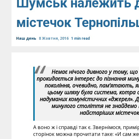
Шумськ належить д
містечок Тернопіл
Наш день
8 Жовтня, 2016
1 min read
Немає нічого дивного у тому, що
прокидається інтерес до пізнання ми
покоління, очевидно, пам’ятають, я
цьому шляху була система, котра 
надуманих комуністичних «джерел». Див
минулого століття не знайдемо 
найстаріших містечок
А воно ж і справді так є. Звернімося, примі
сторінок можна прочитати таке: «И сам ж