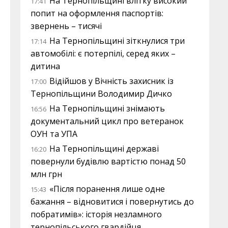
На Тернопільщині влітку високий
17:41
попит на оформлення паспортів:
звернень – тисячі
На Тернопільщині зіткнулися три
17:14
автомобілі: є потерпілі, серед яких –
дитина
Відійшов у Вічність захисник із
17:00
Тернопільщини Володимир Дичко
На Тернопільщині знімають
16:56
документальний цикл про ветеранок
ОУН та УПА
На Тернопільщині державі
16:20
повернули будівлю вартістю понад 50
млн грн
«Після поранення лише одне
15:43
бажання – відновитися і повернутись до
побратимів»: історія незламного
тернопільського гвардійця