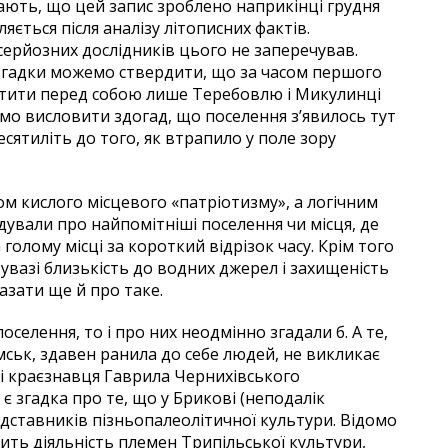
кають, що цей запис зроблено наприкінці грудня
яється після аналізу літописних фактів.
 серйозних дослідників цього не заперечував.
ї згадки можемо ствердити, що за часом першого
тити перед собою лише Теребовлю і Микулинці
мо висловити здогад, що поселення з’явилось тут
есятиліть до того, як втрапило у поле зору
ом кислого місцевого «патріотизму», а логічним
адували про найпомітніші поселення чи місця, де
голому місці за короткий відрізок часу. Крім того
вазі близькість до водних джерел і захищеність
казати ще й про таке.
поселення, то і про них неодмінно згадали б. А те,
ськ, здавен ранила до себе людей, не викликає
 і краєзнавця Гаврила Чернихівського
є згадка про те, що у Брикові (неподалік
дставників пізньопалеолітичної культури. Відомо
ежить діяльність племен Трипільської культури,