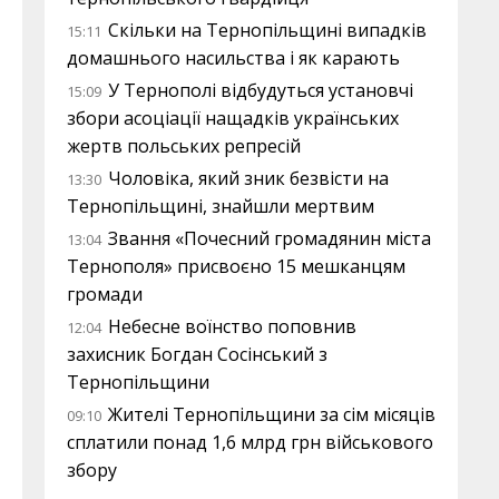
Скільки на Тернопільщині випадків
15:11
домашнього насильства і як карають
У Тернополі відбудуться установчі
15:09
збори асоціації нащадків українських
жертв польських репресій
Чоловіка, який зник безвісти на
13:30
Тернопільщині, знайшли мертвим
Звання «Почесний громадянин міста
13:04
Тернополя» присвоєно 15 мешканцям
громади
Небесне воїнство поповнив
12:04
захисник Богдан Сосінський з
Тернопільщини
Жителі Тернопільщини за сім місяців
09:10
сплатили понад 1,6 млрд грн військового
збору