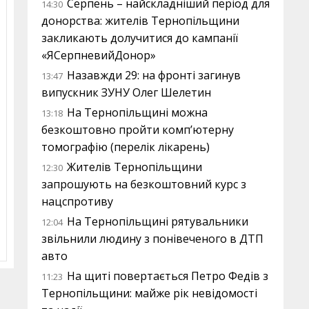
Серпень – найскладніший період для
14:30
донорства: жителів Тернопільщини
закликають долучитися до кампанії
«ЯСерпневийДонор»
Назавжди 29: на фронті загинув
13:47
випускник ЗУНУ Олег Шелетин
На Тернопільщині можна
13:18
безкоштовно пройти комп’ютерну
томографію (перелік лікарень)
Жителів Тернопільщини
12:30
запрошують на безкоштовний курс з
нацспротиву
На Тернопільщині рятувальники
12:04
звільнили людину з понівеченого в ДТП
авто
На щиті повертається Петро Федів з
11:23
Тернопільщини: майже рік невідомості