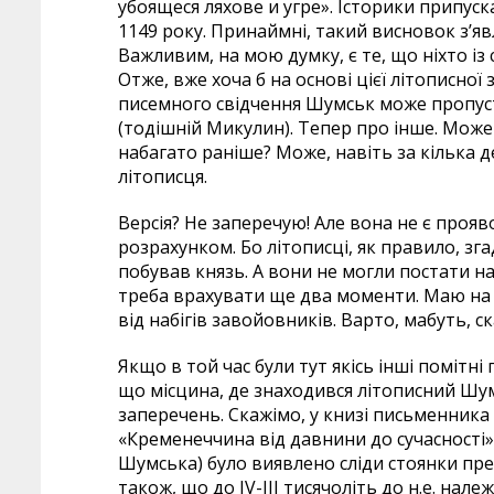
убоящеся ляхове и угре». Історики припус
1149 року. Принаймні, такий висновок з’явл
Важливим, на мою думку, є те, що ніхто із
Отже, вже хоча б на основі цієї літописно
писемного свідчення Шумськ може пропус
(тодішній Микулин). Тепер про інше. Може
набагато раніше? Може, навіть за кілька д
літописця.
Версія? Не заперечую! Але вона не є прояв
розрахунком. Бо літописці, як правило, зг
побував князь. А вони не могли постати на 
треба врахувати ще два моменти. Маю на у
від набігів завойовників. Варто, мабуть, с
Якщо в той час були тут якісь інші помітні 
що місцина, де знаходився літописний Шум
заперечень. Скажімо, у книзі письменника
«Кременеччина від давнини до сучасності» 
Шумська) було виявлено сліди стоянки пре
також, що до IV-III тисячоліть до н.е. нал