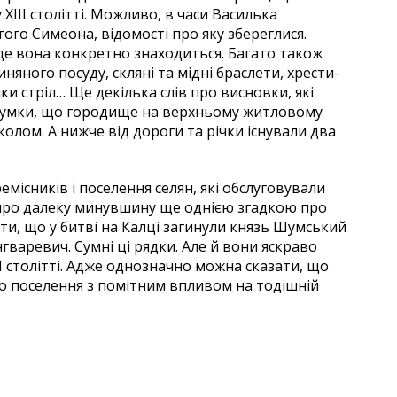
ХІІІ столітті. Можливо, в часи Василька
ого Симеона, відомості про яку збереглися.
 де вона конкретно знаходиться. Багато також
яного посуду, скляні та мідні браслети, хрести-
и стріл… Ще декілька слів про висновки, які
 думки, що городище на верхньому житловому
лом. А нижче від дороги та річки існували два
місників і поселення селян, які обслуговували
 про далеку минувшину ще однією згадкою про
ати, що у битві на Калці загинули князь Шумський
нгваревич. Сумні ці рядки. Але й вони яскраво
II столітті. Адже однозначно можна сказати, що
 про поселення з помітним впливом на тодішній