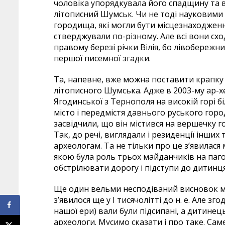
чоловіка упорядкувала його спадщину та в
літописний Шумськ. Чи не тоді науковими
городища, які могли бути місцезнаходжен
стверджували по-різному. Але всі вони сх
правому березі річки Вілія, бо лівобережн
першої писемної згадки.
Та, напевне, вже можна поставити крапку 
літописного Шумська. Адже в 2003-му ар-х
Ягодинської з Тернополя на високій горі 
місто і передмістя давнього руського го
засвідчили, що він містився на вершечку г
Так, до речі, виглядали і резиденції інших 
археологам. Та не тільки про це з’явилася
якою була роль трьох майданчиків на паго
обстрілювати дорогу і підступи до дитинця
Ще один вельми несподіваний висновок м
з’явилося ще у І тисячолітті до н. е. Але зго
нашої ери) вали були підсипані, а дитине
археологи. Мусимо сказати і про таке. Са