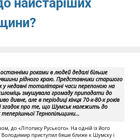
о найстаріших
ьщини?
 останніми роками в людей дедалі більше
нувшини рідного краю. Представники старшого
к у недавні тоталітарні часи перепоною на
силоміць змушувала громаду припадати до
о дивне, але в періодиці кінця 70-х-80-х років
і згадок про те, що Шумськ належить до
 теперішньої Тернопільщини…
ром, до «Літопису Руського». На одній із його
е Володимир приступил бяше ближе к Шумску і