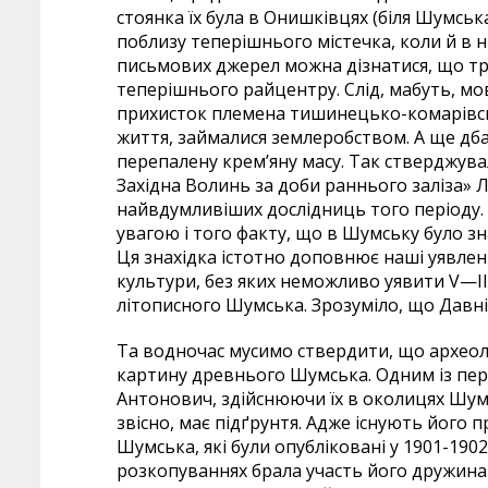
стоянка їх була в Онишківцях (біля Шумськ
поблизу теперішнього містечка, коли й в н
письмових джерел можна дізнатися, що три
теперішнього райцентру. Слід, мабуть, мови
прихисток племена тишинецько-комарівсько
життя, займалися землеробством. А ще дба
перепалену крем’яну масу. Так стверджувал
Західна Волинь за доби раннього заліза»
найвдумливіших дослідниць того періоду.
увагою і того факту, що в Шумську було з
Ця знахідка істотно доповнює наші уявлен
культури, без яких неможливо уявити V—II 
літописного Шумська. Зрозуміло, що Давн
Та водночас мусимо ствердити, що археол
картину древнього Шумська. Одним із пе
Антонович, здійснюючи їх в околицях Шумс
звісно, має підґрунтя. Адже існують його
Шумська, які були опубліковані у 1901-1902
розкопуваннях брала участь його дружина К