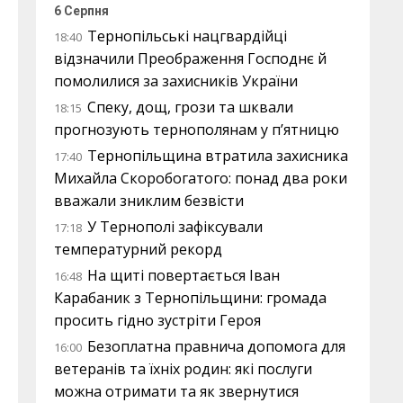
6 Серпня
Тернопільські нацгвардійці
18:40
відзначили Преображення Господнє й
помолилися за захисників України
Спеку, дощ, грози та шквали
18:15
прогнозують тернополянам у п’ятницю
Тернопільщина втратила захисника
17:40
Михайла Скоробогатого: понад два роки
вважали зниклим безвісти
У Тернополі зафіксували
17:18
температурний рекорд
На щиті повертається Іван
16:48
Карабаник з Тернопільщини: громада
просить гідно зустріти Героя
Безоплатна правнича допомога для
16:00
ветеранів та їхніх родин: які послуги
можна отримати та як звернутися