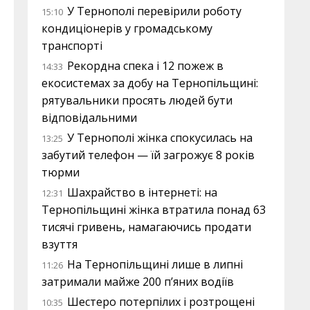
У Тернополі перевірили роботу
15:10
кондиціонерів у громадському
транспорті
Рекордна спека і 12 пожеж в
14:33
екосистемах за добу на Тернопільщині:
рятувальники просять людей бути
відповідальними
У Тернополі жінка спокусилась на
13:25
забутий телефон — їй загрожує 8 років
тюрми
Шахрайство в інтернеті: на
12:31
Тернопільщині жінка втратила понад 63
тисячі гривень, намагаючись продати
взуття
На Тернопільщині лише в липні
11:26
затримали майже 200 п’яних водіїв
Шестеро потерпілих і розтрощені
10:35