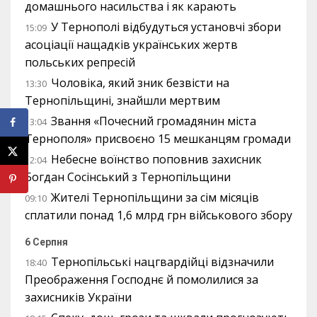
домашнього насильства і як карають
У Тернополі відбудуться установчі збори
15:09
асоціації нащадків українських жертв
польських репресій
Чоловіка, який зник безвісти на
13:30
Тернопільщині, знайшли мертвим
Звання «Почесний громадянин міста
13:04
Тернополя» присвоєно 15 мешканцям громади
Небесне воїнство поповнив захисник
12:04
Богдан Сосінський з Тернопільщини
Жителі Тернопільщини за сім місяців
09:10
сплатили понад 1,6 млрд грн військового збору
6 Серпня
Тернопільські нацгвардійці відзначили
18:40
Преображення Господнє й помолилися за
захисників України