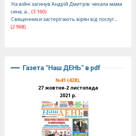
На війні загинув Андрій Дмитрів: чекала мама
сина, а…
(3 160)
Священники застерігають вірян від послуг…
(2 968)
Газета “Наш ДЕНЬ” в pdf
№41 (428),
27 жовтня-2 листопада
2021 р.