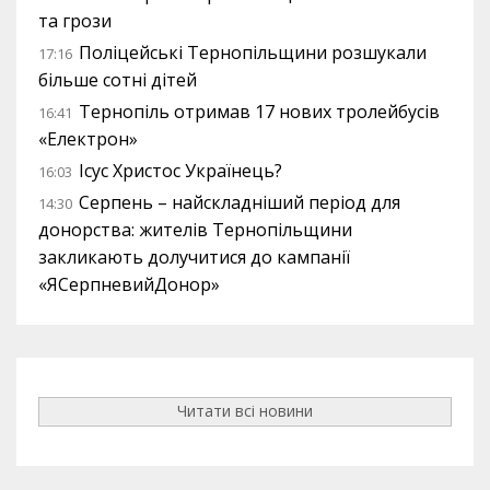
та грози
Поліцейські Тернопільщини розшукали
17:16
більше сотні дітей
Тернопіль отримав 17 нових тролейбусів
16:41
«Електрон»
Ісус Христос Українець?
16:03
Серпень – найскладніший період для
14:30
донорства: жителів Тернопільщини
закликають долучитися до кампанії
«ЯСерпневийДонор»
Читати всі новини