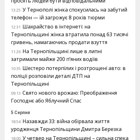
просять людей бути відповідальними
У Тернополі жінка спокусилась на забутий
13:25
телефон — їй загрожує 8 років тюрми
Шахрайство в інтернеті: на
12:31
Тернопільщині жінка втратила понад 63 тисячі
гривень, намагаючись продати взуття
На Тернопільщині лише в липні
11:26
затримали майже 200 п’яних водіїв
Шестеро потерпілих і розтрощені авто: в
10:35
поліції розповіли деталі ДТП на
Тернопільщині
Свято нового врожаю: Преображення
09:13
Господнє або Яблучний Спас
5 Серпня
Назавжди 33: війна обірвала життя
18:54
уродженця Тернопільщини Дмитра Березка
У четвер на Тернопільщині – сильна спека
18:00