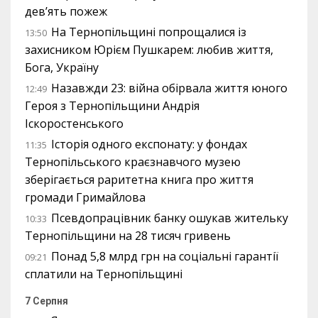
дев’ять пожеж
На Тернопільщині попрощалися із
13:50
захисником Юрієм Пушкарем: любив життя,
Бога, Україну
Назавжди 23: війна обірвала життя юного
12:49
Героя з Тернопільщини Андрія
Іскоростенського
Історія одного експонату: у фондах
11:35
Тернопільського краєзнавчого музею
зберігається раритетна книга про життя
громади Гримайлова
Псевдопрацівник банку ошукав жительку
10:33
Тернопільщини на 28 тисяч гривень
Понад 5,8 млрд грн на соціальні гарантії
09:21
сплатили на Тернопільщині
7 Серпня