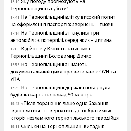
Яку погоду прогнозують на
18:10
Тернопільщині в суботу?
На Тернопільщині влітку високий попит
17:41
на оформлення паспортів: звернень – тисячі
На Тернопільщині зіткнулися три
17:14
автомобілі: є потерпілі, серед яких – дитина
Відійшов у Вічність захисник із
17:00
Тернопільщини Володимир Дичко
На Тернопільщині знімають
16:56
документальний цикл про ветеранок ОУН та
УПА
На Тернопільщині державі повернули
16:20
будівлю вартістю понад 50 млн грн
«Після поранення лише одне бажання –
15:43
відновитися і повернутись до побратимів»:
історія незламного тернопільського гвардійця
Скільки на Тернопільщині випадків
15:11