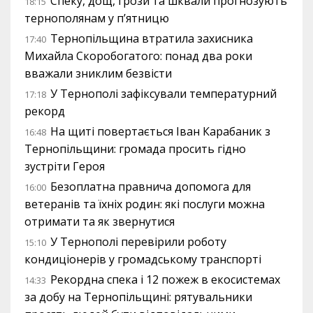
Спеку, дощ, грози та шквали прогнозують
18:15
тернополянам у п’ятницю
Тернопільщина втратила захисника
17:40
Михайла Скоробогатого: понад два роки
вважали зниклим безвісти
У Тернополі зафіксували температурний
17:18
рекорд
На щиті повертається Іван Карабаник з
16:48
Тернопільщини: громада просить гідно
зустріти Героя
Безоплатна правнича допомога для
16:00
ветеранів та їхніх родин: які послуги можна
отримати та як звернутися
У Тернополі перевірили роботу
15:10
кондиціонерів у громадському транспорті
Рекордна спека і 12 пожеж в екосистемах
14:33
за добу на Тернопільщині: рятувальники