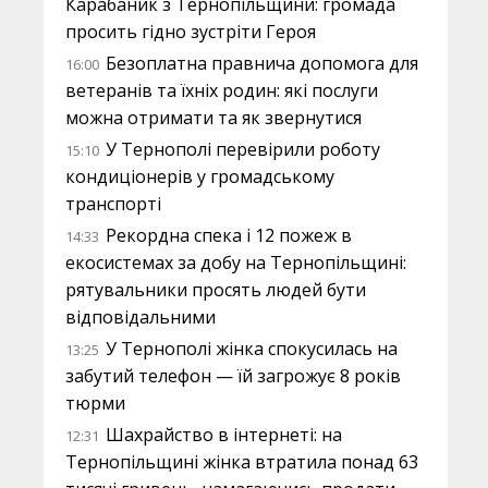
Карабаник з Тернопільщини: громада
просить гідно зустріти Героя
Безоплатна правнича допомога для
16:00
ветеранів та їхніх родин: які послуги
можна отримати та як звернутися
У Тернополі перевірили роботу
15:10
кондиціонерів у громадському
транспорті
Рекордна спека і 12 пожеж в
14:33
екосистемах за добу на Тернопільщині:
рятувальники просять людей бути
відповідальними
У Тернополі жінка спокусилась на
13:25
забутий телефон — їй загрожує 8 років
тюрми
Шахрайство в інтернеті: на
12:31
Тернопільщині жінка втратила понад 63