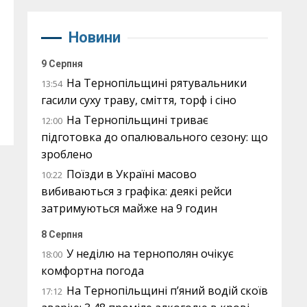
Новини
9 Серпня
На Тернопільщині рятувальники
13:54
гасили суху траву, сміття, торф і сіно
На Тернопільщині триває
12:00
підготовка до опалювального сезону: що
зроблено
Поїзди в Україні масово
10:22
вибиваються з графіка: деякі рейси
затримуються майже на 9 годин
8 Серпня
У неділю на тернополян очікує
18:00
комфортна погода
На Тернопільщині п’яний водій скоїв
17:12