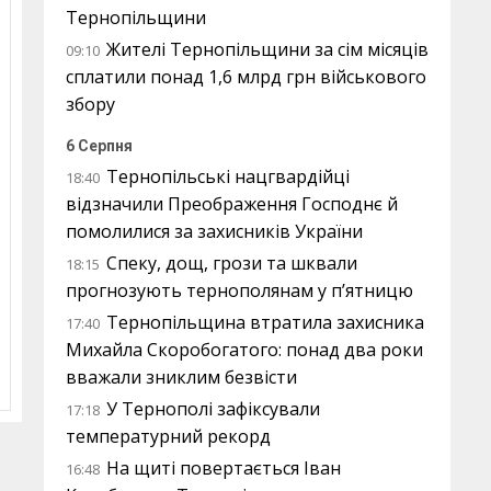
Тернопільщини
Жителі Тернопільщини за сім місяців
09:10
сплатили понад 1,6 млрд грн військового
збору
6 Серпня
Тернопільські нацгвардійці
18:40
відзначили Преображення Господнє й
помолилися за захисників України
Спеку, дощ, грози та шквали
18:15
прогнозують тернополянам у п’ятницю
Тернопільщина втратила захисника
17:40
Михайла Скоробогатого: понад два роки
вважали зниклим безвісти
У Тернополі зафіксували
17:18
температурний рекорд
На щиті повертається Іван
16:48