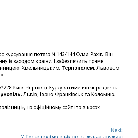
є курсування потяга №143/144 Суми-Рахів. Він
ну із заходом країни. І забезпечить пряме
 Вінницею, Хмельницьким,
Тернополем
, Львовом,
ю.
228 Київ-Чернівці. Курсуватиме він через день.
рнопіль
, Львів, Івано-Франківськ та Коломию.
лізниці», на офіційному сайті та в касах
Next:
У Тернополі чоловік погрожував дружині