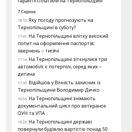
гарантії сплатили на Тернопільщині
7 Серпня
Яку погоду прогнозують на
18:10
Тернопільщині в суботу?
На Тернопільщині влітку високий
17:41
попит на оформлення паспортів:
звернень – тисячі
На Тернопільщині зіткнулися три
17:14
автомобілі: є потерпілі, серед яких –
дитина
Відійшов у Вічність захисник із
17:00
Тернопільщини Володимир Дичко
На Тернопільщині знімають
16:56
документальний цикл про ветеранок
ОУН та УПА
На Тернопільщині державі
16:20
повернули будівлю вартістю понад 50