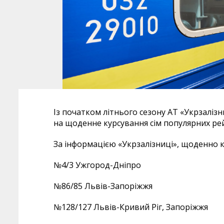
Із початком літнього сезону АТ «Укрзаліз
на щоденне курсування сім популярних рей
За інформацією «Укрзалізниці», щоденно к
№4/3 Ужгород-Дніпро
№86/85 Львів-Запоріжжя
№128/127 Львів-Кривий Ріг, Запоріжжя