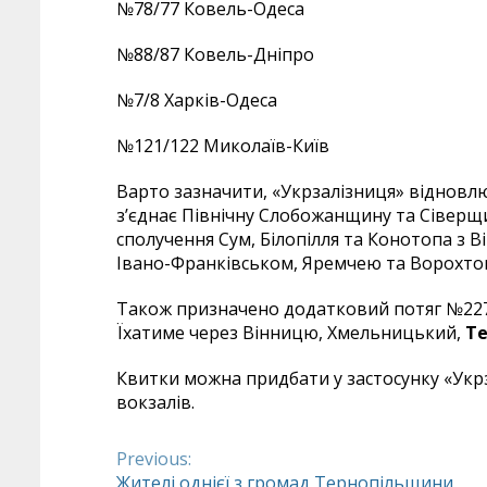
№78/77 Ковель-Одеса
№88/87 Ковель-Дніпро
№7/8 Харків-Одеса
№121/122 Миколаїв-Київ
Варто зазначити, «Укрзалізниця» відновлю
з’єднає Північну Слобожанщину та Сіверщи
сполучення Сум, Білопілля та Конотопа з
Івано-Франківськом, Яремчею та Ворохто
Також призначено додатковий потяг №227/
Їхатиме через Вінницю, Хмельницький,
Те
Квитки можна придбати у застосунку «Укрза
вокзалів.
Previous:
Continue
Жителі однієї з громад Тернопільщини