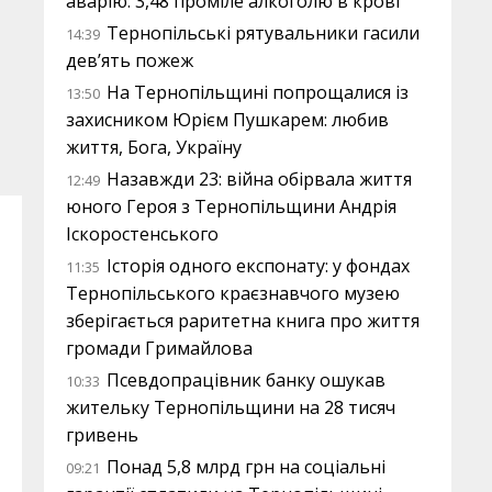
аварію: 3,48 проміле алкоголю в крові
Тернопільські рятувальники гасили
14:39
дев’ять пожеж
На Тернопільщині попрощалися із
13:50
захисником Юрієм Пушкарем: любив
життя, Бога, Україну
Назавжди 23: війна обірвала життя
12:49
юного Героя з Тернопільщини Андрія
Іскоростенського
Історія одного експонату: у фондах
11:35
Тернопільського краєзнавчого музею
зберігається раритетна книга про життя
громади Гримайлова
Псевдопрацівник банку ошукав
10:33
жительку Тернопільщини на 28 тисяч
гривень
Понад 5,8 млрд грн на соціальні
09:21