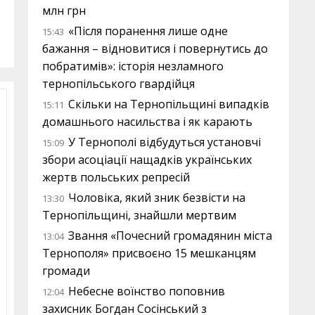
млн грн
«Після поранення лише одне
15:43
бажання – відновитися і повернутись до
побратимів»: історія незламного
тернопільського гвардійця
Скільки на Тернопільщині випадків
15:11
домашнього насильства і як карають
У Тернополі відбудуться установчі
15:09
збори асоціації нащадків українських
жертв польських репресій
Чоловіка, який зник безвісти на
13:30
Тернопільщині, знайшли мертвим
Звання «Почесний громадянин міста
13:04
Тернополя» присвоєно 15 мешканцям
громади
Небесне воїнство поповнив
12:04
захисник Богдан Сосінський з