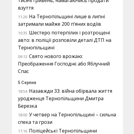
тисячі гривень, намагаючись продати
взуття
На Тернопільщині лише в липні
11:26
затримали майже 200 п’яних водіїв
Шестеро потерпілих і розтрощені
10:35
авто: в поліції розповіли деталі ДТП на
Тернопільщині
Свято нового врожаю:
09:13
Преображення Господнє або Яблучний
Спас
5 Серпня
Назавжди 33: війна обірвала життя
18:54
уродженця Тернопільщини Дмитра
Березка
У четвер на Тернопільщині – сильна
18:00
спека та грози
Поліцейські Тернопільщини
17:16