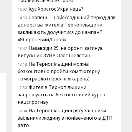
тролейбусів «Електрон»
Ісус Христос Українець?
16:03
Серпень – найскладніший період для
14:30
донорства: жителів Тернопільщини
закликають долучитися до кампанії
«ЯСерпневийДонор»
Назавжди 29: на фронті загинув
13:47
випускник ЗУНУ Олег Шелетин
На Тернопільщині можна
13:18
безкоштовно пройти комп’ютерну
томографію (перелік лікарень)
Жителів Тернопільщини
12:30
запрошують на безкоштовний курс з
нацспротиву
На Тернопільщині рятувальники
12:04
звільнили людину з понівеченого в ДТП
авто