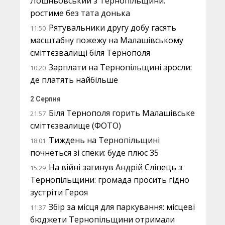
Лошньовський з Тернопільщини:
ростиме без тата донька
Рятувальники другу добу гасять
11:50
масштабну пожежу на Малашівському
сміттєзвалищі біля Тернополя
Зарплати на Тернопільщині зросли:
10:20
де платять найбільше
2 Серпня
Біля Тернополя горить Малашівське
21:57
сміттєзвалище (ФОТО)
Тиждень на Тернопільщині
18:01
почнеться зі спеки: буде плюс 35
На війні загинув Андрій Сліпець з
15:29
Тернопільщини: громада просить гідно
зустріти Героя
Збір за місця для паркування: місцеві
11:37
бюджети Тернопільщини отримали