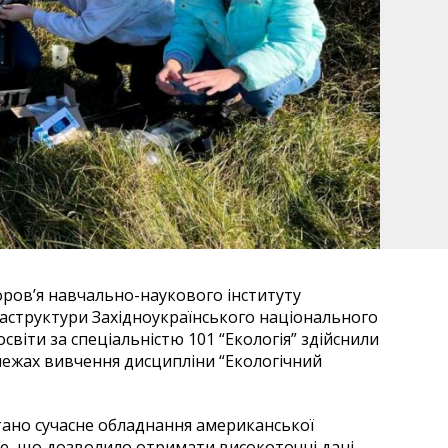
оров’я навчально-наукового інституту
аструктури Західноукраїнського національного
світи за спеціальністю 101 “Екологія” здійснили
 межах вивчення дисципліни “Екологічний
ано сучасне обладнання американської
ne, що дозволило отримати високоточні дані