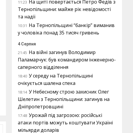
На щиті повертається Петро Федів з
11:23
Тернопільщини: майже рік невідомості
та надії
На Тернопільщині “банкір” виманив
10:31
у чоловіка понад 35 тисяч гривень
4 Серпня
На війні загинув Володимир
21:45
Паламарчук: був командиром інженерно-
саперного відділення
У середу на Тернопільщині
18:40
очікується шалена спека
У Небесному строю захисник Олег
18:14
Шелетин з Тернопільщини: загинув на
Дніпропетровщині
Урожай під загрозою: російські
17:48
атаки портів можуть коштувати Україні
мільярди доларів