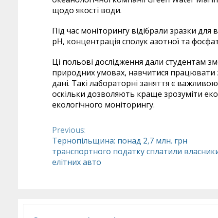
щодо якості води.
Під час моніторингу відібрали зразки для 
рН, концентрація сполук азотної та фосфа
Ці польові дослідження дали студентам з
природних умовах, навчитися працювати з
дані. Такі лабораторні заняття є важливою
оскільки дозволяють краще зрозуміти еко
екологічного моніторингу.
Previous:
Continue
Тернопільщина: понад 2,7 млн. грн
транспортного податку сплатили власник
Reading
елітних авто