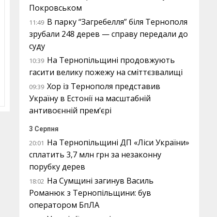
Покровськом
В парку “Загребелля” біля Тернополя
11:49
зрубали 248 дерев — справу передали до
суду
На Тернопільщині продовжують
10:39
гасити велику пожежу на сміттєзвалищі
Хор із Тернополя представив
09:39
Україну в Естонії на масштабній
антивоєнній прем’єрі
3 Серпня
На Тернопільщині ДП «Ліси України»
20:01
сплатить 3,7 млн грн за незаконну
порубку дерев
На Сумщині загинув Василь
18:02
Романюк з Тернопільщини: був
оператором БпЛА