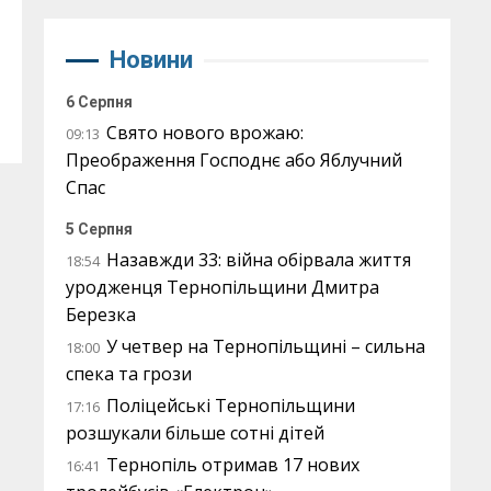
Новини
6 Серпня
Свято нового врожаю:
09:13
Преображення Господнє або Яблучний
Спас
5 Серпня
Назавжди 33: війна обірвала життя
18:54
уродженця Тернопільщини Дмитра
Березка
У четвер на Тернопільщині – сильна
18:00
спека та грози
Поліцейські Тернопільщини
17:16
розшукали більше сотні дітей
Тернопіль отримав 17 нових
16:41