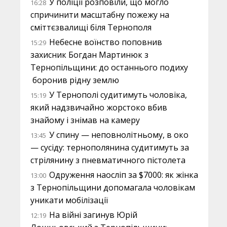
У поліції розповіли, що могло
16:28
спричинити масштабну пожежу на
сміттєзвалищі біля Тернополя
Небесне воїнство поповнив
15:29
захисник Богдан Мартинюк з
Тернопільщини: до останнього подиху
боронив рідну землю
У Тернополі судитимуть чоловіка,
15:19
який надзвичайно жорстоко вбив
знайому і знімав на камеру
У спину — неповнолітньому, в око
13:45
— сусіду: тернополянина судитимуть за
стрілянину з пневматичного пістолета
Одруження наосліп за $7000: як жінка
13:00
з Тернопільщини допомагала чоловікам
уникати мобілізації
На війні загинув Юрій
12:19