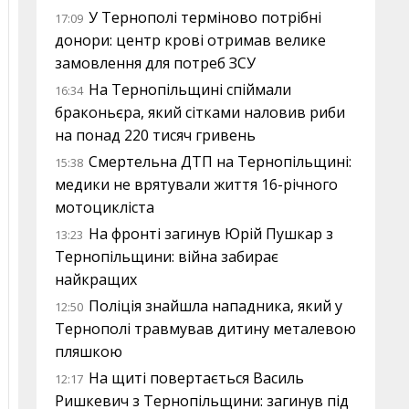
У Тернополі терміново потрібні
17:09
донори: центр крові отримав велике
замовлення для потреб ЗСУ
На Тернопільщині спіймали
16:34
браконьєра, який сітками наловив риби
на понад 220 тисяч гривень
Смертельна ДТП на Тернопільщині:
15:38
медики не врятували життя 16-річного
мотоцикліста
На фронті загинув Юрій Пушкар з
13:23
Тернопільщини: війна забирає
найкращих
Поліція знайшла нападника, який у
12:50
Тернополі травмував дитину металевою
пляшкою
На щиті повертається Василь
12:17
Ришкевич з Тернопільщини: загинув під