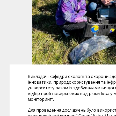
Викладачі кафедри екології та охорони зд
інноватики, природокористування та інфр
університету разом із здобувачами вищої о
відбір проб поверхневих вод річки Іква у
моніторинг”.
Для проведення досліджень було використ
океанологічної компанії Green Water Mari